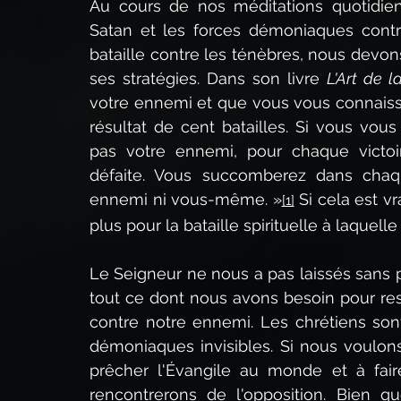
Au cours de nos méditations quotidien
Satan et les forces démoniaques contre 
bataille contre les ténèbres, nous devon
ses stratégies. Dans son livre 
L'Art de l
votre ennemi et que vous vous connaiss
résultat de cent batailles. Si vous vo
pas votre ennemi, pour chaque victoi
défaite. Vous succomberez dans chaqu
ennemi ni vous-même. »
 Si cela est vr
[1]
plus pour la bataille spirituelle à laquel
Le Seigneur ne nous a pas laissés sans pr
tout ce dont nous avons besoin pour rest
contre notre ennemi. Les chrétiens sont
démoniaques invisibles. Si nous voulons
prêcher l'Évangile au monde et à faire
rencontrerons de l'opposition. Bien qu