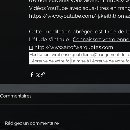
d'étude suivants vous aideront: 
https://
Vidéos YouTube avec sous-titres en frança
https://www.youtube.com/@keiththoma
Cette méditation abrégée est tirée de la
L'étude s'intitule : 
Connaissez votre enn
http://www.artofwarquotes.com
[1]
Méditation chrétienne quotidienne
Changement de ca
L'épreuve de votre foi
La mise à l'épreuve de votre fo
Commentaires
Rédigez un commentaire...