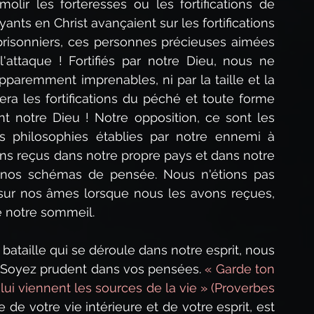
ir les forteresses ou les fortifications de 
yants en Christ avançaient sur les fortifications 
prisonniers, ces personnes précieuses aimées 
'attaque ! Fortifiés par notre Dieu, nous ne 
remment imprenables, ni par la taille et la 
ra les fortifications du péché et toute forme 
t notre Dieu ! Notre opposition, ce sont les 
tes philosophies établies par notre ennemi à 
s reçus dans notre propre pays et dans notre 
s nos schémas de pensée. Nous n'étions pas 
sur nos âmes lorsque nous les avons reçues, 
e notre sommeil.
ataille qui se déroule dans notre esprit, nous 
. Soyez prudent dans vos pensées. 
« Garde ton 
ui viennent les sources de la vie » (Proverbes 
 de votre vie intérieure et de votre esprit, est 