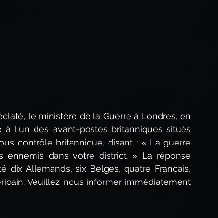
Méditation quotidienne
que
Prophétie biblique
éveil spirituel
Les Paraboles de Jésus
laté, le ministère de la Guerre à Londres, en 
 l'un des avant-postes britanniques situés 
ous contrôle britannique, disant : « La guerre 
s ennemis dans votre district. » La réponse 
é dix Allemands, six Belges, quatre Français, 
méricain. Veuillez nous informer immédiatement 