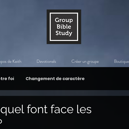
opos de Keith
Devotionals
Créer un groupe
Boutique
tre foi
Changement de caractère
idienne
L'enseignement de Jésus-Christ
quel font face les
?
près la mort
La venue du Christ