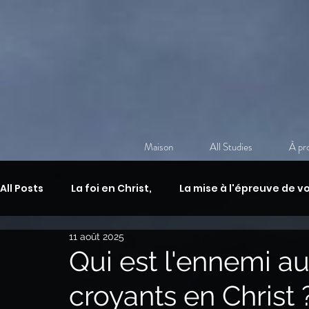
Maison
All Studies
À pr
All Posts
La foi en Christ,
La mise à l'épreuve de vo
11 août 2025
Discipulat chrétien
Méditation chrétienne quot
Qui est l'ennemi au
croyants en Christ 
Guerre spirituelle,
L'armure de Dieu
La vie a