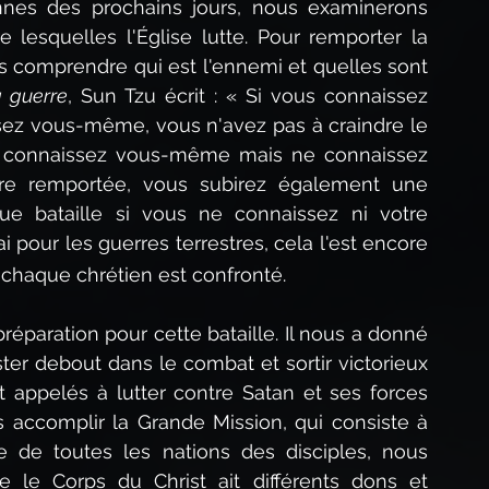
nes des prochains jours, nous examinerons 
lesquelles l'Église lutte. Pour remporter la 
s comprendre qui est l'ennemi et quelles sont 
a guerre
, Sun Tzu écrit : « Si vous connaissez 
ez vous-même, vous n'avez pas à craindre le 
us connaissez vous-même mais ne connaissez 
re remportée, vous subirez également une 
e bataille si vous ne connaissez ni votre 
ai pour les guerres terrestres, cela l'est encore 
le chaque chrétien est confronté.
éparation pour cette bataille. Il nous a donné 
er debout dans le combat et sortir victorieux 
 appelés à lutter contre Satan et ses forces 
 accomplir la Grande Mission, qui consiste à 
 de toutes les nations des disciples, nous 
e le Corps du Christ ait différents dons et 