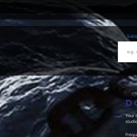
Subsc
D
Your d
studi
Fréq