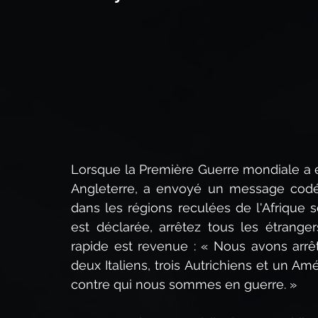
La puissance du Christ,
Qui est Jésus-Christ ?
Le Second Avènement du Christ
Prophétie bibli
Le Sermon sur la montagne
Le Saint-Esprit
R
Lorsque la Première Guerre mondiale a éc
Angleterre, a envoyé un message codé à
dans les régions reculées de l'Afrique s
est déclarée, arrêtez tous les étranger
rapide est revenue : « Nous avons arrêt
deux Italiens, trois Autrichiens et un A
contre qui nous sommes en guerre. »