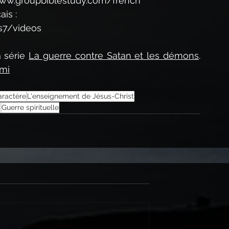
www.groupbiblestudy.com/french
is : 
s7/videos
 série 
La guerre contre Satan et les démons
. 
emi
ractère
L'enseignement de Jésus-Christ
i
Guerre spirituelle