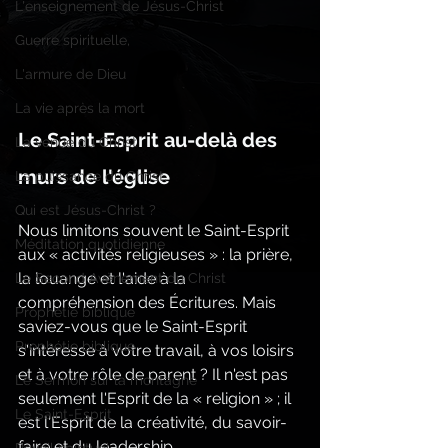
L'enseignement de Jésus-Christ
Guerre spirituelle,
L'armure de Dieu
La vie après la mort
Le Saint-Esprit au-delà des 
La venue du Christ
murs de l'église
La puissance du Christ,
Qui est Jésus-Christ ?
Nous limitons souvent le Saint-Esprit 
Méditation quotidienne
aux « activités religieuses » : la prière, 
la louange et l'aide à la 
Le Second Avènement du Christ
compréhension des Écritures. Mais 
Prophétie biblique
saviez-vous que le Saint-Esprit 
Prophétie biblique
s'intéresse à votre travail, à vos loisirs 
et à votre rôle de parent ? Il n'est pas 
Le Sermon sur la montagne
seulement l'Esprit de la « religion » ; il 
Le Saint-Esprit
est l'Esprit de la créativité, du savoir-
faire et du leadership.