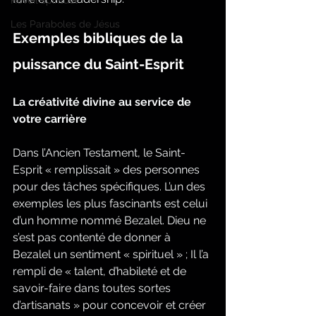
Réveil spirituel
Les Paraboles de Jésus
Exemples bibliques de la 
puissance du Saint-Esprit
La créativité divine au service de 
votre carrière
Dans l’Ancien Testament, le Saint-
Esprit « remplissait » des personnes 
pour des tâches spécifiques. L’un des 
exemples les plus fascinants est celui 
d’un homme nommé Bezalel. Dieu ne 
s’est pas contenté de donner à 
Bezalel un sentiment « spirituel » ; Il l’a 
rempli de « talent, d’habileté et de 
savoir-faire dans toutes sortes 
d’artisanats » pour concevoir et créer 