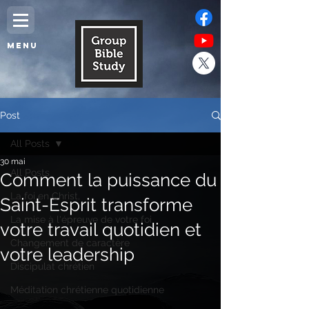
MENU
Post
All Posts
30 mai
All Posts
Comment la puissance du
La foi en Christ,
Saint-Esprit transforme
La mise à l'épreuve de votre foi
votre travail quotidien et
Changement de caractère
votre leadership
Discipulat chrétien
Méditation chrétienne quotidienne