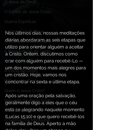
O Amor de Deus
O Ensino de Jesus Cristo
Guerra Espiritual
A Armadura de Deus,
Nos últimos dias, nossas meditações 
diárias abordaram as seis etapas que 
Devocional Bíblico Diário
utilizo para orientar alguém a aceitar 
A Ressurreição de Cristo
a Cristo. Ontem, discutimos como 
orar com alguém para recebê-Lo — 
Vida Após a Morte
um dos momentos mais alegres para 
A Vinda de Cristo
um cristão. Hoje, vamos nos 
O Poder de Cristo
concentrar na sexta e última etapa.
Quem é Jesus Cristo?
Após uma oração pela salvação, 
Segunda Vinda de Cristo
geralmente digo a eles que o céu 
está se alegrando naquele momento 
Profecia Bíblica
(Lucas 15:10) e que quero recebê-los 
O Sermão da Montanha
na família de Deus. Aperto a mão 