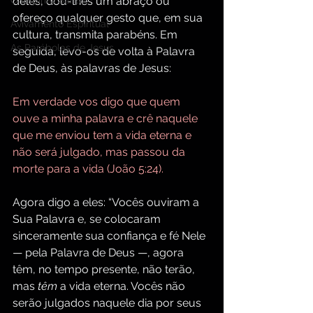
O Espírito Santo
deles, dou-lhes um abraço ou 
ofereço qualquer gesto que, em sua 
Avivamento Espiritual
cultura, transmita parabéns. Em 
As Parábolas de Jesus
seguida, levo-os de volta à Palavra 
de Deus, às palavras de Jesus:
Em verdade vos digo que quem 
ouve a minha palavra e crê naquele 
que me enviou tem a vida eterna e 
não será julgado, mas passou da 
morte para a vida (João 5:24).
Agora digo a eles: “Vocês ouviram a 
Sua Palavra e, se colocaram 
sinceramente sua confiança e fé Nele 
— pela Palavra de Deus —, agora 
têm, no tempo presente, não terão, 
mas 
têm
 a vida eterna. Vocês não 
serão julgados naquele dia por seus 