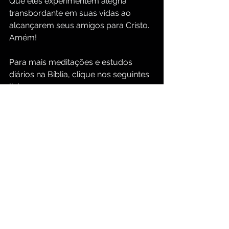
Que eles experimentem alegria 
transbordante em suas vidas ao 
alcançarem seus amigos para Cristo. 
Amém!
Para mais meditações e estudos 
diários na Bíblia, clique nos seguintes 
links:
https://www.groupbiblestudy.com/pt
/devotionals
https://www.groupbiblestudy.com/p
ortuguese
Meditação Cristã Diária
O Ensino de Jesus Cristo
Devocional Bíblico Diário
A Armadura de Deus