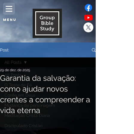
MENU
Post
All Posts
29 de dez. de 2025
All Posts
Garantia da salvação:
O Teste de Fé
como ajudar novos
Confie em Deus
crentes a compreender a
Mudança de personagem
vida eterna
Meditação Cristã Diária
Discipulado Cristão