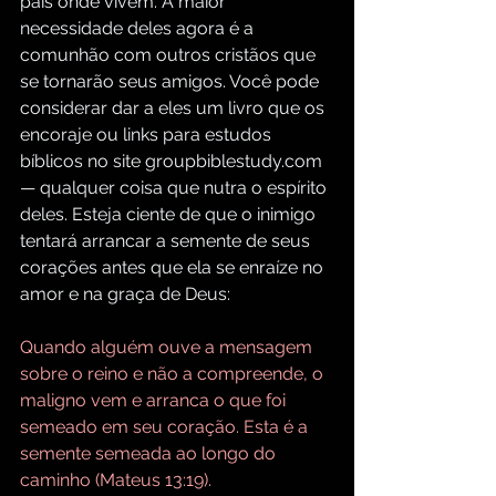
país onde vivem. A maior 
necessidade deles agora é a 
comunhão com outros cristãos que 
se tornarão seus amigos. Você pode 
considerar dar a eles um livro que os 
encoraje ou links para estudos 
bíblicos no site 
groupbiblestudy.com
— qualquer coisa que nutra o espírito 
deles. Esteja ciente de que o inimigo 
tentará arrancar a semente de seus 
corações antes que ela se enraíze no 
amor e na graça de Deus:
Quando alguém ouve a mensagem 
sobre o reino e não a compreende, o 
maligno vem e arranca o que foi 
semeado em seu coração. Esta é a 
semente semeada ao longo do 
caminho (Mateus 13:19).