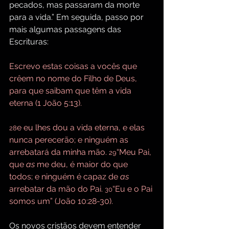
pecados, mas passaram da morte 
para a vida.” Em seguida, passo por 
mais algumas passagens das 
Escrituras:
Escrevo estas coisas a vocês que 
crêem no nome do Filho de Deus, 
para que saibam que têm a vida 
eterna (1 João 5:13).
e eu lhes dou a vida eterna, e elas 
28
nunca perecerão; e ninguém as 
arrebatará da minha mão. 
“Meu Pai, 
29
que 
as
 me deu, é maior do que 
todos; e ninguém é capaz de 
as
arrebatar da mão do Pai. 
“Eu e o Pai 
30
somos um” (João 10:28-30).
Os novos cristãos devem entender 