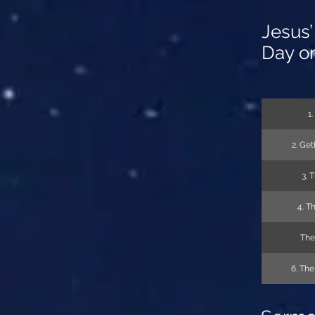
Jesus’
Day o
1.
2. Ge
3. 
4. T
The
6. The