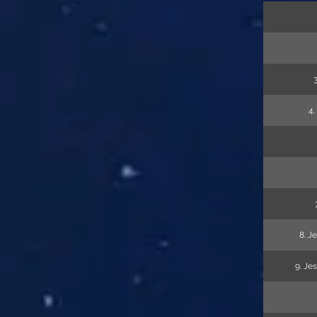
4.
8. J
9. Je