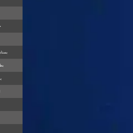
ح
بستان
بطر
يس
ا