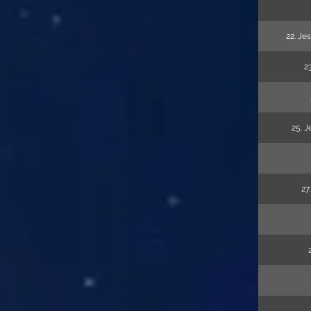
22. Je
2
25. J
27