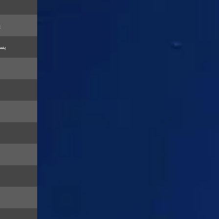
ي
يسو