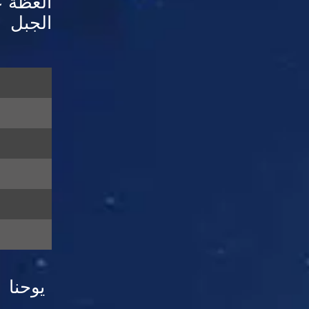
العظة 
الجبل
يوحنا