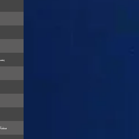
يسوع
مشادا