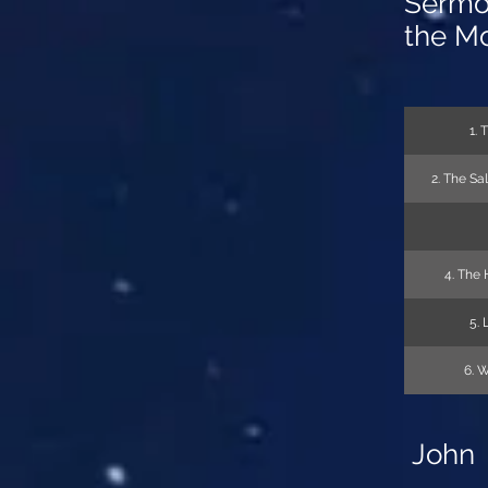
Sermo
the M
1. 
2. The Sal
4. The
5. 
6. W
John