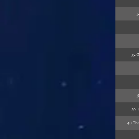
3
35. 
3
39. 
40. The