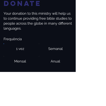
Donate
Your donation to this ministry will help us
to continue providing free bible studies to
people across the globe in many different
languages.
Frequência
1 vez
Semanal
Mensal
Anual
Valor
$20
$50
$100
Outro