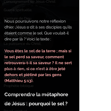
L'enseignement de Jésus-Christ
Guerre spirituelle,
L'armure de Dieu
Nous poursuivons notre réflexion 
La vie après la mort
d’hier. Jésus a dit à ses disciples qu’ils 
étaient comme le sel. Que voulait-il 
La venue du Christ
dire par là ? Voici le texte :
La puissance du Christ,
Vous êtes le sel de la terre ; mais si 
Qui est Jésus-Christ ?
le sel perd sa saveur, comment 
Méditation quotidienne
retrouvera-t-il sa saveur ? Il ne sert 
plus à rien, si ce n’est à être jeté 
Le Second Avènement du Christ
dehors et piétiné par les gens 
Prophétie biblique
(Matthieu 5:13).
Prophétie biblique
Comprendre la métaphore 
Le Sermon sur la montagne
Le Saint-Esprit
de Jésus : pourquoi le sel ?