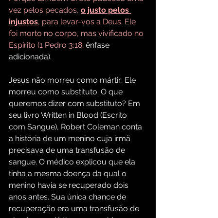
vez pelos pecados, 
o justo pelos 
injustos
, para levar-vos a Deus. Ele 
foi morto no corpo, mas vivificado no 
Espírito (1 Pedro 3:18;
 ênfase 
adicionada).
Jesus não morreu como mártir; Ele 
morreu como substituto. O que 
queremos dizer com substituto? Em 
seu livro Written in Blood (Escrito 
com Sangue), Robert Coleman conta 
a história de um menino cuja irmã 
precisava de uma transfusão de 
sangue. O médico explicou que ela 
tinha a mesma doença da qual o 
menino havia se recuperado dois 
anos antes. Sua única chance de 
recuperação era uma transfusão de 