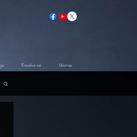
ja
Envolva-se
Idiomas