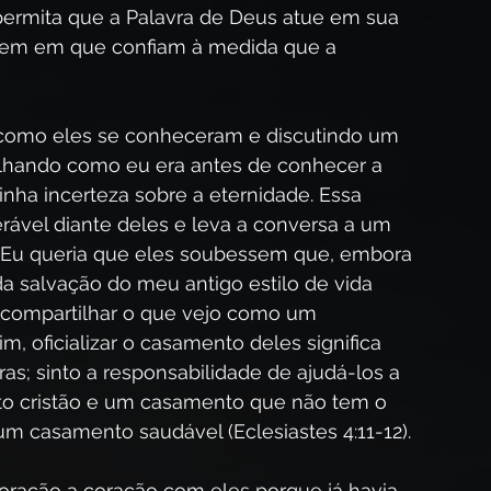
permita que a Palavra de Deus atue em sua 
arem em que confiam à medida que a 
como eles se conheceram e discutindo um 
ilhando como eu era antes de conhecer a 
inha incerteza sobre a eternidade. Essa 
ável diante deles e leva a conversa a um 
l. Eu queria que eles soubessem que, embora 
da salvação do meu antigo estilo de vida 
 compartilhar o que vejo como um 
m, oficializar o casamento deles significa 
s; sinto a responsabilidade de ajudá-los a 
to cristão e um casamento que não tem o 
um casamento saudável (Eclesiastes 4:11-12).
coração a coração com eles porque já havia 