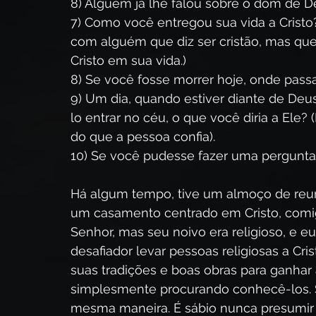
8) Alguém já lhe falou sobre o dom de 
7) Como você entregou sua vida a Crist
com alguém que diz ser cristão, mas qu
Cristo em sua vida.)
8) Se você fosse morrer hoje, onde passa
9) Um dia, quando estiver diante de Deus
lo entrar no céu, o que você diria a Ele?
do que a pessoa confia).
10) Se você pudesse fazer uma pergunta 
Há algum tempo, tive um almoço de reu
um casamento centrado em Cristo, comi
Senhor, mas seu noivo era religioso, e e
desafiador levar pessoas religiosas a Cr
suas tradições e boas obras para ganhar
simplesmente procurando conhecê-los. Se
mesma maneira. É sábio nunca presumir 