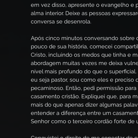
em vez disso, apresente o evangelho e 
alma interior. Deixe as pessoas express
conversa se desenrola.
Após cinco minutos conversando sobre 
pouco de sua história, comecei compart
Cristo, incluindo os medos que tinha e m
abordagem muitas vezes me deixa vulner
nível mais profundo do que o superficia
eu seja pastor, sou como eles e preciso 
pecaminoso. Então, pedi permissão para
casamento cristão. Expliquei que, para mi
mais do que apenas dizer algumas palavra
entender a diferença entre um casamen
Senhor como o terceiro cordão forte de 
Conquistei o direito de me conectar de 