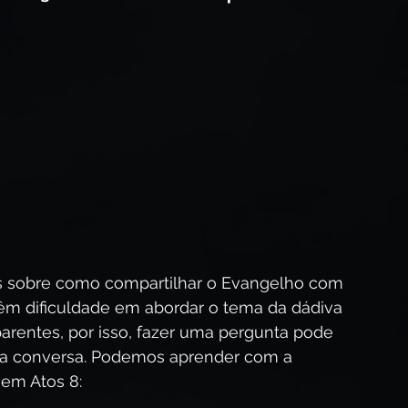
esus Cristo?
Segunda Vinda de Cristo
spírito Santo
Avivamento Espiritual
os sobre como compartilhar o Evangelho com 
êm dificuldade em abordar o tema da dádiva 
rentes, por isso, fazer uma pergunta pode 
ma conversa. Podemos aprender com a 
 em Atos 8: