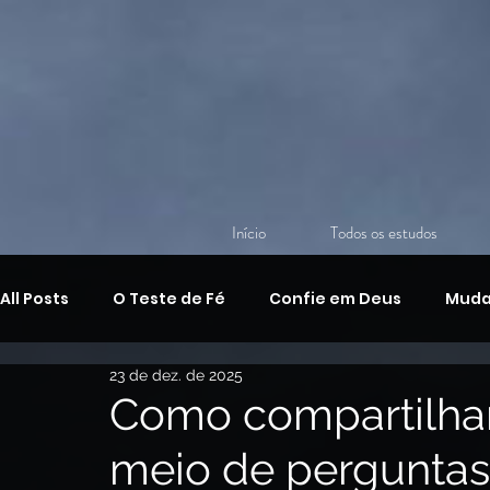
Início
Todos os estudos
All Posts
O Teste de Fé
Confie em Deus
Muda
23 de dez. de 2025
Discipulado Cristão
O Amor de Deus
O Ensin
Como compartilhar
meio de perguntas:
A Armadura de Deus,
Devocional Bíblico Diário