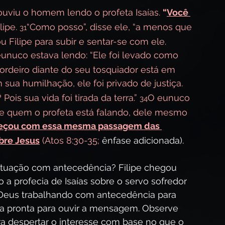
ouviu o homem lendo o profeta Isaías. 
“
Você 
ipe. 
“Como posso”, disse ele, “a menos que 
31
Filipe para subir e sentar-se com ele. 
eunuco estava lendo: “Ele foi levado como 
deiro diante do seu tosquiador está em 
 sua humilhação, ele foi privado de justiça. 
s sua vida foi tirada da terra.” 
O eunuco 
34
 de quem o profeta está falando, dele mesmo 
çou com essa mesma passagem das 
obre Jesus
 (Atos 8:30-35; 
ênfase adicionada).
tuação com antecedência? Filipe chegou 
a profecia de Isaías sobre o servo sofredor 
r Deus trabalhando com antecedência para 
ja pronta para ouvir a mensagem. Observe 
a despertar o interesse com base no que o 