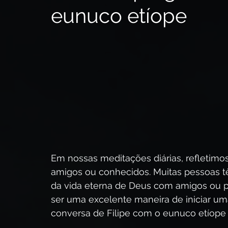
eunuco etíope
A Vinda de Cristo
O Poder de Cristo
Quem é J
Profecia Bíblica
O Sermão da Montanha
O E
As Parábolas de Jesus
Em nossas meditações diárias, refletim
amigos ou conhecidos. Muitas pessoas t
da vida eterna de Deus com amigos ou pa
ser uma excelente maneira de iniciar u
conversa de Filipe com o eunuco etíope