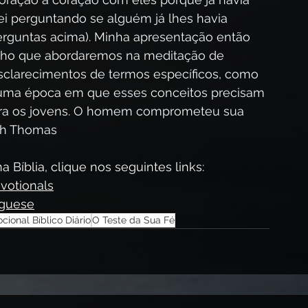
i perguntando se alguém já lhes havia 
rguntas acima). Minha apresentação então 
ho que abordaremos na meditação de 
sclarecimentos de termos específicos, como 
uma época em que esses conceitos precisam 
para os jovens. O homem comprometeu sua 
ith Thomas
 Bíblia, clique nos seguintes links:
votionals
uguese
cional Bíblico Diário
O Teste da Sua Fé