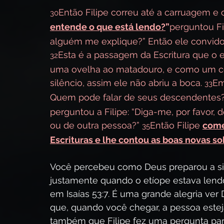
Então Filipe correu até a carruagem e 
30
entende o que está lendo?
”
perguntou Fil
alguém me explique?” Então ele convidou 
Esta é a passagem da Escritura que o 
32
uma ovelha ao matadouro, e como um cor
silêncio, assim ele não abriu a boca. 
Em
33
Quem pode falar de seus descendentes? Poi
perguntou a Filipe: “Diga-me, por favor,
ou de outra pessoa?” 
Então Filipe 
come
35
Escrituras e lhe contou as boas novas s
Você percebeu como Deus preparou a si
justamente quando o etíope estava lendo 
em Isaías 53:7. É uma grande alegria ve
que, quando você chegar, a pessoa este
também que Filipe fez uma pergunta par