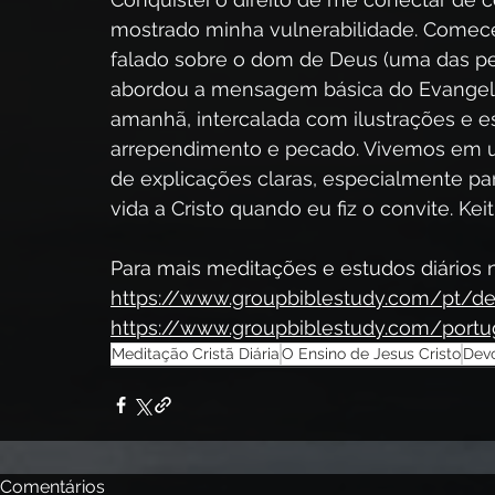
mostrado minha vulnerabilidade. Comece
falado sobre o dom de Deus (uma das pe
abordou a mensagem básica do Evangel
amanhã, intercalada com ilustrações e e
arrependimento e pecado. Vivemos em 
de explicações claras, especialmente 
vida a Cristo quando eu fiz o convite. Ke
Para mais meditações e estudos diários na
https://www.groupbiblestudy.com/pt/de
https://www.groupbiblestudy.com/port
Meditação Cristã Diária
O Ensino de Jesus Cristo
Devo
Comentários