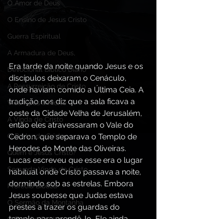
O Amor de Deus
O Ensino de Jesus Cristo
Guerra Espiritual
A Armadura de Deus,
Era tarde da noite quando Jesus e os 
Devocional Bíblico Diário
discípulos deixaram o Cenáculo, 
A Ressurreição de Cristo
onde haviam comido a Última Ceia. A 
tradição nos diz que a sala ficava a 
Vida Após a Morte
oeste da Cidade Velha de Jerusalém, 
A Vinda de Cristo
então eles atravessaram o Vale do 
Cedron, que separava o Templo de 
O Poder de Cristo
Herodes do Monte das Oliveiras. 
Quem é Jesus Cristo?
Lucas escreveu que esse era o lugar 
Segunda Vinda de Cristo
habitual onde Cristo passava a noite, 
dormindo sob as estrelas. Embora 
Profecia Bíblica
Jesus soubesse que Judas estava 
O Sermão da Montanha
prestes a trazer os guardas do 
templo para prendê-lo, Ele ainda 