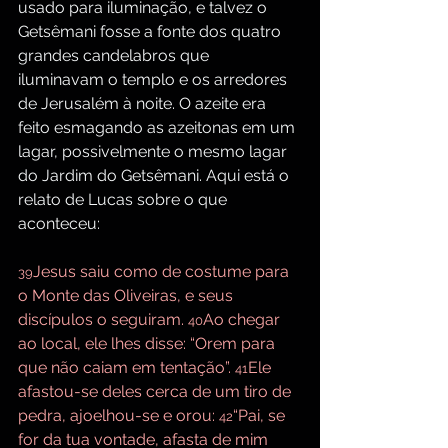
usado para iluminação, e talvez o 
Getsêmani fosse a fonte dos quatro 
grandes candelabros que 
iluminavam o templo e os arredores 
de Jerusalém à noite. O azeite era 
feito esmagando as azeitonas em um 
lagar, possivelmente o mesmo lagar 
do Jardim do Getsêmani. Aqui está o 
relato de Lucas sobre o que 
aconteceu:
Jesus saiu como de costume para 
39
o Monte das Oliveiras, e seus 
discípulos o seguiram. 
Ao chegar 
40
ao local, ele lhes disse: “Orem para 
que não caiam em tentação”. 
Ele 
41
afastou-se deles cerca de um tiro de 
pedra, ajoelhou-se e orou: 
“Pai, se 
42
for da tua vontade, afasta de mim 