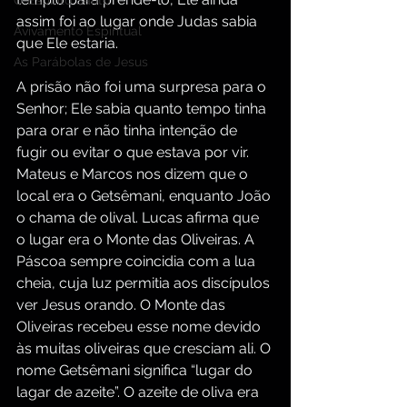
O Espírito Santo
assim foi ao lugar onde Judas sabia 
Avivamento Espiritual
que Ele estaria.
As Parábolas de Jesus
A prisão não foi uma surpresa para o 
Senhor; Ele sabia quanto tempo tinha 
para orar e não tinha intenção de 
fugir ou evitar o que estava por vir. 
Mateus e Marcos nos dizem que o 
local era o Getsêmani, enquanto João 
o chama de olival. Lucas afirma que 
o lugar era o Monte das Oliveiras. A 
Páscoa sempre coincidia com a lua 
cheia, cuja luz permitia aos discípulos 
ver Jesus orando. O Monte das 
Oliveiras recebeu esse nome devido 
às muitas oliveiras que cresciam ali. O 
nome Getsêmani significa “lugar do 
lagar de azeite”. O azeite de oliva era 