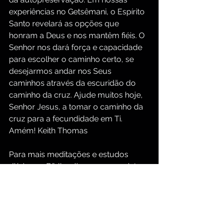
experiências no Getsêmani, o Espírito 
Santo revelará as opções que 
honram a Deus e nos mantêm fiéis. O 
Senhor nos dará força e capacidade 
para escolher o caminho certo, se 
desejarmos andar nos Seus 
caminhos através da escuridão do 
caminho da cruz. Ajude muitos hoje, 
Senhor Jesus, a tomar o caminho da 
cruz para a fecundidade em Ti. 
Amém! Keith Thomas
Para mais meditações e estudos 
diários na Bíblia, clique nos seguintes 
links:
https://www.groupbiblestudy.com/pt
/devotionals
https://www.groupbiblestudy.com/p