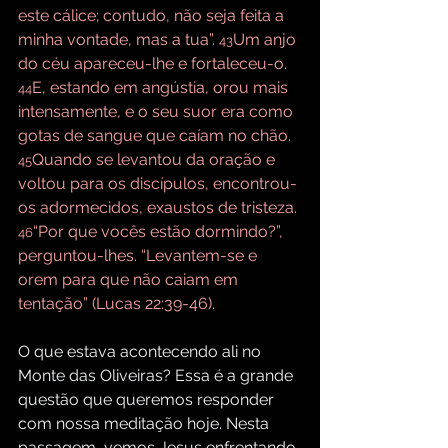
este cálice; contudo, não seja feita a 
minha vontade, mas a tua”. 
Um anjo 
43
do céu apareceu-lhe e fortaleceu-o. 
E, estando em angústia, orou mais 
44
intensamente, e o seu suor era como 
gotas de sangue que caíam no chão. 
Quando se levantou da oração e 
45
voltou para os discípulos, encontrou-
os adormecidos, exaustos de tristeza. 
“Por que vocês estão dormindo?”, 
46
perguntou-lhes. “Levantem-se e 
orem para que não caiam em 
tentação” (Lucas 22:39-46).
O que estava acontecendo ali no 
Monte das Oliveiras? Essa é a grande 
questão que queremos responder 
com nossa meditação hoje. Nesta 
passagem, vemos Jesus enfrentando 