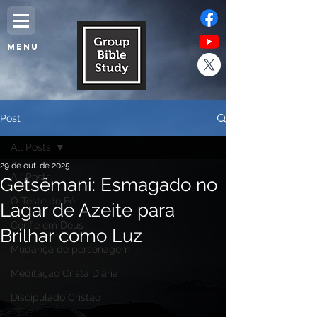
MENU
Post
All Posts
29 de out. de 2025
All Posts
Getsêmani: Esmagado no
O Teste de Fé
Lagar de Azeite para
Confie em Deus
Brilhar como Luz
Mudança de personagem
Meditação Cristã Diária
Discipulado Cristão