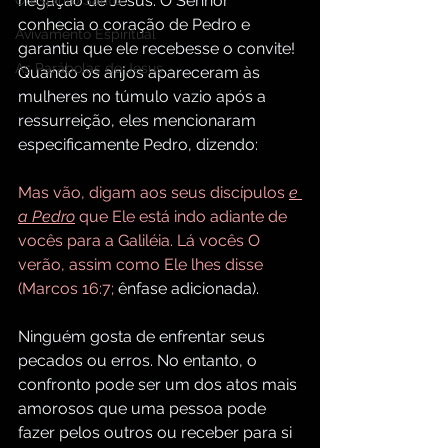
negação de Jesus. O Senhor 
O Espírito Santo
conhecia o coração de Pedro e 
Avivamento Espiritual
garantiu que ele recebesse o convite! 
As Parábolas de Jesus
Quando os anjos apareceram às 
mulheres no túmulo vazio após a 
ressurreição, eles mencionaram 
especificamente Pedro, dizendo:
Mas vão, digam aos seus discípulos 
e 
a Pedro
 que Ele está indo adiante de 
vocês para a Galiléia. Lá vocês O 
verão, assim como Ele lhes disse 
(Marcos 16:7; 
ênfase adicionada).
Ninguém gosta de enfrentar seus 
pecados ou erros. No entanto, o 
confronto pode ser um dos atos mais 
amorosos que uma pessoa pode 
fazer pelos outros ou receber para si 