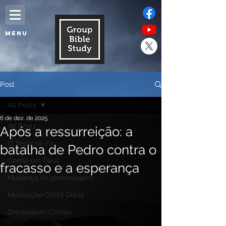
MENU
Post
All Posts
6 de dez. de 2025
All Posts
Após a ressurreição: a
O Teste de Fé
batalha de Pedro contra o
Confie em Deus
fracasso e a esperança
Mudança de personagem
Meditação Cristã Diária
Discipulado Cristão