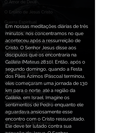
O Amor de Deus
O Ensino de Jesus Cristo
Guerra Espiritual
Em nossas meditações diárias de três 
A Armadura de Deus,
minutos, nos concentramos no que 
aconteceu após a ressurreição de 
Devocional Bíblico Diário
Cristo. O Senhor Jesus disse aos 
A Ressurreição de Cristo
discípulos que os encontraria na 
Galiléia (Mateus 28:10). Então, após o 
Vida Após a Morte
segundo domingo, quando a Festa 
A Vinda de Cristo
dos Pães Ázimos (Páscoa) terminou, 
O Poder de Cristo
eles começaram uma jornada de 130 
km para o norte, até a região da 
Quem é Jesus Cristo?
Galiléia, em Israel. Imagine os 
Segunda Vinda de Cristo
sentimentos de Pedro enquanto ele 
aguardava ansiosamente esse 
Profecia Bíblica
encontro com o Cristo ressuscitado. 
O Sermão da Montanha
Ele deve ter lutado contra sua 