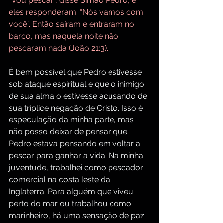
“Vou pescar”, disse Simão Pedro, e 
eles responderam: “Nós vamos com 
você”. Então saíram e entraram no 
barco, mas naquela noite não 
pescaram nada (João 21:3).
É bem possível que Pedro estivesse 
sob ataque espiritual e que o inimigo 
de sua alma o estivesse acusando de 
sua tríplice negação de Cristo. Isso é 
especulação da minha parte, mas 
não posso deixar de pensar que 
Pedro estava pensando em voltar a 
pescar para ganhar a vida. Na minha 
juventude, trabalhei como pescador 
comercial na costa leste da 
Inglaterra. Para alguém que viveu 
perto do mar ou trabalhou como 
marinheiro, há uma sensação de paz 