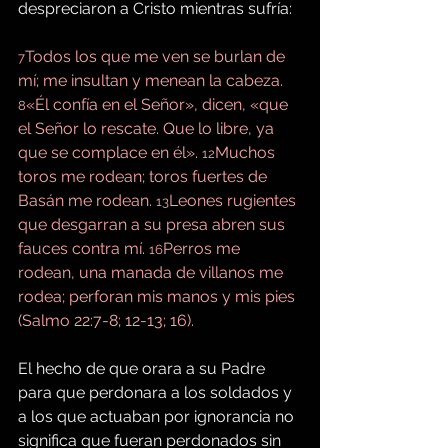
despreciaron a Cristo mientras sufría:
Todos los que me ven se burlan de 
7
mí; me insultan y menean la cabeza. 
«Él confía en el Señor», dicen, «que 
8
el Señor lo rescate. Que lo libre, ya 
que se complace en él». 
Muchos 
12
toros me rodean; toros fuertes de 
Basán me rodean. 
Leones rugientes 
13
que desgarran a su presa abren sus 
fauces contra mí. 
Perros me 
16
rodean, una manada de villanos me 
rodea; perforan mis manos y mis pies 
(Salmo 22:7-8; 12-13; 16).
El hecho de que orara a su Padre 
para que perdonara a los soldados y 
a los que actuaban por ignorancia no 
significa que fueran perdonados sin 