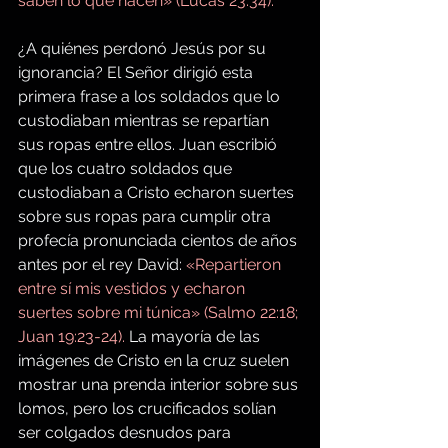
saben lo que hacen» (Lucas 23:34).
¿A quiénes perdonó Jesús por su 
ignorancia? El Señor dirigió esta 
primera frase a los soldados que lo 
custodiaban mientras se repartían 
sus ropas entre ellos. Juan escribió 
que los cuatro soldados que 
custodiaban a Cristo echaron suertes 
sobre sus ropas para cumplir otra 
profecía pronunciada cientos de años 
antes por el rey David: 
«Repartieron 
entre sí mis vestidos y echaron 
suertes sobre mi túnica» (Salmo 22:18; 
Juan 19:23-24). 
La mayoría de las 
imágenes de Cristo en la cruz suelen 
mostrar una prenda interior sobre sus 
lomos, pero los crucificados solían 
ser colgados desnudos para 