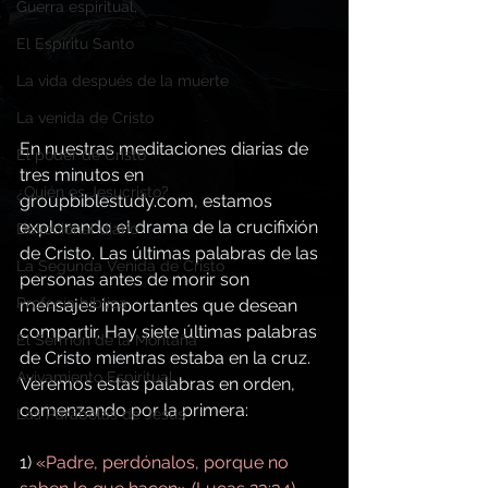
Guerra espiritual,
El Espíritu Santo
La vida después de la muerte
La venida de Cristo
En nuestras meditaciones diarias de 
El poder de Cristo
tres minutos en 
¿Quién es Jesucristo?
groupbiblestudy.com
, estamos 
explorando el drama de la crucifixión 
Devocional diario
de Cristo. Las últimas palabras de las 
La Segunda Venida de Cristo
personas antes de morir son 
Profecía bíblica
mensajes importantes que desean 
compartir. Hay siete últimas palabras 
El Sermón de la Montaña
de Cristo mientras estaba en la cruz. 
Avivamiento Espiritual
Veremos estas palabras en orden, 
comenzando por la primera:
Las Parábolas de Jesús
1) 
«Padre, perdónalos, porque no 