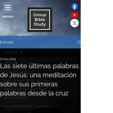
MENU
Entrada
All Posts
17 nov 2025
All Posts
Las siete últimas palabras
La prueba de tu fe
de Jesús: una meditación
Refinamiento de tu carácter
sobre sus primeras
Meditación cristiana diaria
palabras desde la cruz
Confía en Dios
La enseñanza de Jesucristo