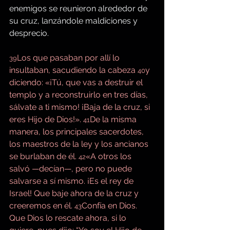
enemigos se reunieron alrededor de 
su cruz, lanzándole maldiciones y 
desprecio.
Los que pasaban por allí lo 
39
insultaban, sacudiendo la cabeza 
y 
40
diciendo: «¡Tú, que vas a destruir el 
templo y a reconstruirlo en tres días, 
sálvate a ti mismo! ¡Baja de la cruz, si 
eres Hijo de Dios!». 
De la misma 
41
manera, los principales sacerdotes, 
los maestros de la ley y los ancianos 
se burlaban de él. 
«A otros los 
42
salvó —decían—, pero no puede 
salvarse a sí mismo. ¡Es el rey de 
Israel! Que baje ahora de la cruz y 
creeremos en él. 
Confía en Dios. 
43
Que Dios lo rescate ahora, si lo 