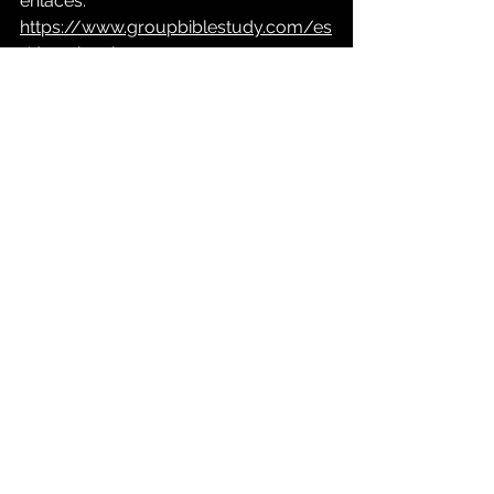
enlaces:
https://www.groupbiblestudy.com/es
/devotionals
https://www.groupbiblestudy.com/es
La enseñanza de Jesucristo
Meditación cristiana diaria
Fe en Cristo
Refinamiento de tu carácter
Confía en Dios
Comentarios
Escribir un comentario...