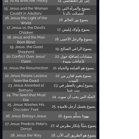
14. To All Who Are Thirsty
14. إلى كلِّ العطاشى
15. Jesus and the Woman
15. يسوع والمرأة التي
Caught in Adultery
أُمسكت بالزنا
16. Jesus the Light of the
16. يسوع نور العالم
World
17. Jesus vs. the Devil's
17. يسوع وأولاد إبليس
Children
18. Jesus and the Man
18. يسوع والرجل الأعمى
Born Blind
19. Jesus, the Good
19. يسوع الراعي الصالح
Shepherd
20. Conflict Over Jesus'
20. مشادات إضافيّة حول
Claim
إدّعاءات يسوع
21. Jesus the Resurrection
21. يسوع هو القيامة والحياة
22. Jesus Raises Lazarus
22. يسوع يقيم لعازر من
from the Dead
الموت
23. Jesus Anointed at
23. يسوع يُدهن بالعطر في
Bethany
بيت عنيا
24. The Seed that Must
24. الحبَّة التي يجب أن تموت
Die
25. Jesus Washes His
25. يسوع يغسل أرجل تلاميذه
Disciples' Feet
26. Jesus Betrays Jesus
26. يهوذا يسلِّم يسوع
27. Jesus Predicts Peter's
27. يسوع يتنبَّأ بإنكار بطرس له
Denial
28. Jesus the Way
28. يسوع هو الطريق إلى الآب