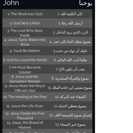
John
يوحنا
1. The Word was God
1. كان الكلمة الله
2. God Sent a Man
2. أرسل الله رجلا
3. The Lord Who Sees
3. الرب الذي يرى الداخل
Inside
4. Jesus Turns Water Into
4. يسوع يحوّل الماء إلى خمر
Wine
5. You'll Be Reborn
5.عليك أن تولد من جديد
6. God So Loved the World
6. هكذا أحب الله العالم
7. He Must Become
7. يجب أن يكون الأع
Greater
8. Jesus and the
8. يسوع والمرأة السامرية
Samaritan Woman
9. Jesus Heals the Royal
9. يسوع يشفي ابن خادم الملك
Official's Son
10. The Healing at the Pool
10. الشفاء عند البركة
11. Jesus the Life Giver
11. يسوع معطي الحياة
12. Jesus Feeds the Five
12. إشباع يسوع للخمسة آلاف
Thousand
13. Jesus, the Bread of
13. يسوع خبز السماء
Heaven