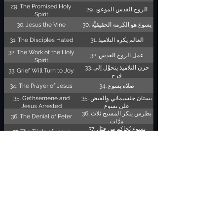
29. The Promised Holy
29. الروح القدس الموعود
Spirit
30. Jesus the Vine
30. يسوع هو الكرمة الحقيقيَّة
31. The Disciples Hated
31. العالم يكره التلاميذ
32. The Work of the Holy
32. عمل الروح القدس
Spirit
33. حزن التلاميذ يتحوَّل إلى
33. Grief Will Turn to Joy
فرح
34. The Prayer of Jesus
34. صلاة يسوع
35. Gethsemene and
35. بستان جثسيماني والقبض
Jesus Arrested
على يسوع
36. بطرس ينكر المسيح ثلاث
36. The Denial of Peter
مرَّات
37. يسوع يُحاكم من قِبَل
37. The Trials of Jesus
بيلاطس
38. Jesus Sentenced to
38. الحــُكم على يسوع
Death
بالصلب
39. The Seven Sayings on
39. صلب المسيح
the Cross
40. The Burial and
40. دفن وقيامة المسيح
Resurrection of Christ
41. يسوع يظهر لمريم
41. Jesus Appears to Mary
والتلاميذ
42. يسوع يعيد بطرس إلى
42. Jesus Reinstates Peter
موقعه السابق