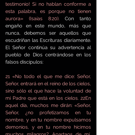
testimonio! Si no hablan conforme a 
esta palabra, es porque no tienen 
aurora» (Isaías 8:20).
 Con tanto 
engaño en este mundo, más que 
nunca, debemos ser aquellos que 
escudriñan las Escrituras diariamente. 
El Señor continúa su advertencia al 
pueblo de Dios centrándose en los 
falsos discípulos:
21 «No todo el que me dice: Señor, 
Señor, entrará en el reino de los cielos, 
sino sólo el que hace la voluntad de 
mi Padre que está en los cielos. 22En 
aquel día, muchos me dirán: «Señor, 
Señor, ¿no profetizamos en tu 
nombre, y en tu nombre expulsamos 
demonios, y en tu nombre hicimos 
muchos milagros? Apartaos de mí, 