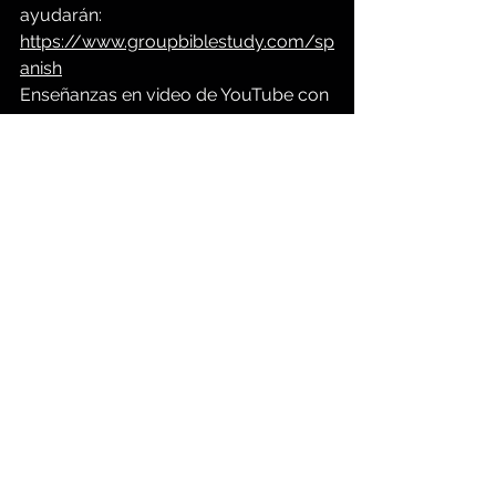
ayudarán:
https://www.groupbiblestudy.com/sp
anish
Enseñanzas en video de YouTube con 
subtítulos en español en:
https://www.youtube.com/@keiththo
mas7/videos
La enseñanza de Jesucristo
Meditación cristiana diaria
Fe en Cristo
Refinamiento de tu carácter
Confía en Dios
Comentarios
Escribir un comentario...