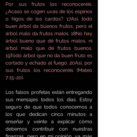
Por sus frutos los reconoceréis. 
¿Acaso se cogen uvas de los espinos 
o higos de los cardos? 17Así, todo 
buen árbol da buenos frutos, pero el 
árbol malo da frutos malos. 18No hay 
árbol bueno que dé frutos malos, ni 
árbol malo que dé frutos buenos. 
19Todo árbol que no da buen fruto es 
cortado y echado al fuego. 20Así, por 
sus frutos los reconoceréis (Mateo 
7:15-20).
Los falsos profetas están entregando 
sus mensajes todos los días. Estoy 
seguro de que todos conocemos a 
los que dedican cinco minutos a 
enseñar y veinte a explicar cómo 
debemos contribuir con nuestras 
finanzas, pero en mi opinión, va más 