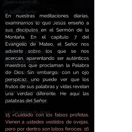
Guerra espiritual,
El Espíritu Santo
En nuestras meditaciones diarias, 
La vida después de la muerte
examinamos lo que Jesús enseñó a 
sus discípulos en el Sermón de la 
La venida de Cristo
Montaña. En el capítulo 7 del 
El poder de Cristo
Evangelio de Mateo, el Señor nos 
advierte sobre los que se nos 
¿Quién es Jesucristo?
acercan, aparentando ser auténticos 
Devocional diario
maestros que proclaman la Palabra 
de Dios. Sin embargo, con un ojo 
La Segunda Venida de Cristo
perspicaz, uno puede ver que los 
Profecía bíblica
frutos de sus palabras y vidas revelan 
El Sermón de la Montaña
una verdad diferente. He aquí las 
palabras del Señor:
Avivamiento Espiritual
Las Parábolas de Jesús
15 «Cuidado con los falsos profetas. 
Vienen a ustedes vestidos de ovejas, 
pero por dentro son lobos feroces. 16 