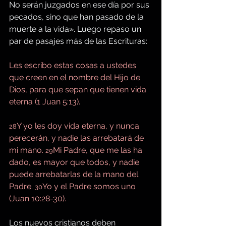
No serán juzgados en ese día por sus 
pecados, sino que han pasado de la 
muerte a la vida». Luego repaso un 
par de pasajes más de las Escrituras:
Les escribo estas cosas a ustedes 
que creen en el nombre del Hijo de 
Dios, para que sepan que tienen vida 
eterna (1 Juan 5:13).
Y yo les doy vida eterna, y nunca 
28
perecerán, y nadie las arrebatará de 
mi mano. 
Mi Padre, que me las ha 
29
dado, es mayor que todos, y nadie 
puede arrebatarlas de la mano del 
Padre. 
Yo y el Padre somos uno 
30
(Juan 10:28-30).
Los nuevos cristianos deben 