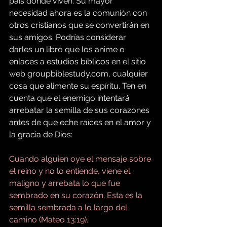
país donde viven. Su mayor 
necesidad ahora es la comunión con 
otros cristianos que se convertirán en 
sus amigos. Podrías considerar 
darles un libro que los anime o 
enlaces a estudios bíblicos en el sitio 
web 
groupbiblestudy.com
, cualquier 
cosa que alimente su espíritu. Ten en 
cuenta que el enemigo intentará 
arrebatar la semilla de sus corazones 
antes de que eche raíces en el amor y 
la gracia de Dios:
Cuando alguien oye el mensaje sobre 
el reino y no lo entiende, viene el 
maligno y arrebata lo que fue 
sembrado en su corazón. Esta es la 
semilla sembrada a lo largo del 
camino (Mateo 13:19).