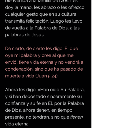
bienvenida a la familia de Dios. Les 
doy la mano, les abrazo o les ofrezco 
cualquier gesto que en su cultura 
transmita felicitación. Luego les llevo 
de vuelta a la Palabra de Dios, a las 
palabras de Jesús:
De cierto, de cierto les digo: El que 
oye mi palabra y cree al que me 
envió, tiene vida eterna y no vendrá a 
condenación, sino que ha pasado de 
muerte a vida (Juan 5:24).
Ahora les digo: «Han oído Su Palabra, 
y si han depositado sinceramente su 
confianza y su fe en Él, por la Palabra 
de Dios, ahora tienen, en tiempo 
presente, no tendrán, sino que 
tienen
vida eterna.