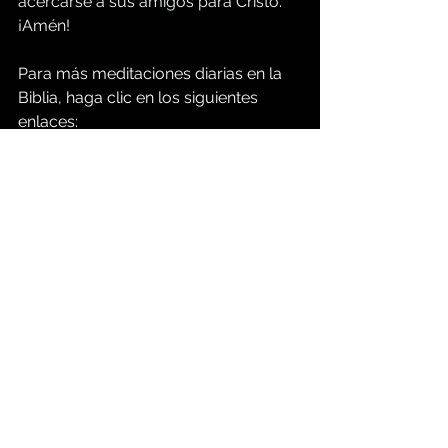
acercarse a sus amigos para Cristo. 
¡Amén!
Para más meditaciones diarias en la 
Biblia, haga clic en los siguientes 
enlaces:
https://www.groupbiblestudy.com/es
/devotionals
https://www.groupbiblestudy.com/es
La enseñanza de Jesucristo
Meditación cristiana diaria
Fe en Cristo
Refinamiento de tu carácter
Confía en Dios
Comentarios