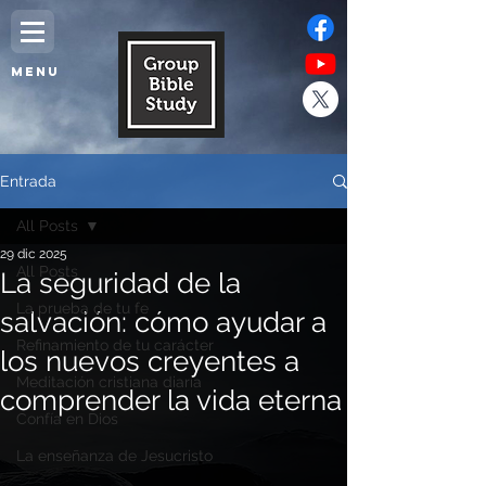
MENU
Entrada
All Posts
29 dic 2025
All Posts
La seguridad de la
La prueba de tu fe
salvación: cómo ayudar a
Refinamiento de tu carácter
los nuevos creyentes a
Meditación cristiana diaria
comprender la vida eterna
Confía en Dios
La enseñanza de Jesucristo