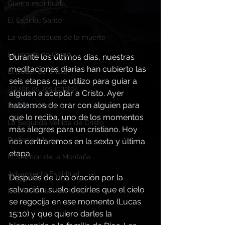
Guerra espiritual,
El Espíritu Santo
La vida después de la muerte
La venida de Cristo
Durante los últimos días, nuestras 
meditaciones diarias han cubierto las 
El poder de Cristo
seis etapas que utilizo para guiar a 
¿Quién es Jesucristo?
alguien a aceptar a Cristo. Ayer 
hablamos de orar con alguien para 
Devocional diario
que lo reciba, uno de los momentos 
La Segunda Venida de Cristo
más alegres para un cristiano. Hoy 
Profecía bíblica
nos centraremos en la sexta y última 
etapa.
El Sermón de la Montaña
Avivamiento Espiritual
Después de una oración por la 
salvación, suelo decirles que el cielo 
Las Parábolas de Jesús
se regocija en ese momento (Lucas 
15:10) y que quiero darles la 