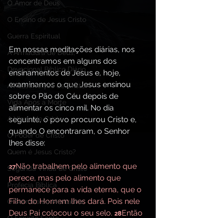
O Amor de Deus
O Ensino de Jesus Cristo
Guerra Espiritual
Em nossas meditações diárias, nos 
A Armadura de Deus,
concentramos em alguns dos 
Devocional Bíblico Diário
ensinamentos de Jesus e, hoje, 
examinamos o que Jesus ensinou 
A Ressurreição de Cristo
sobre o Pão do Céu depois de 
Vida Após a Morte
alimentar os cinco mil. No dia 
seguinte, o povo procurou Cristo e, 
A Vinda de Cristo
quando O encontraram, o Senhor 
O Poder de Cristo
lhes disse:
Quem é Jesus Cristo?
Não trabalhem pelo alimento que 
27
Segunda Vinda de Cristo
perece, mas pelo alimento que 
Profecia Bíblica
permanece para a vida eterna, que o 
Filho do Homem lhes dará. Pois nele 
O Sermão da Montanha
Deus Pai colocou o seu selo. 
Então 
28