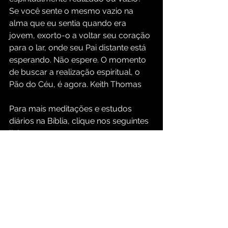
Se você sente o mesmo vazio na 
alma que eu sentia quando era 
jovem, exorto-o a voltar seu coração 
para o lar, onde seu Pai distante está 
esperando. Não espere. O momento 
de buscar a realização espiritual, o 
Pão do Céu, é agora. Keith Thomas
Para mais meditações e estudos 
diários na Bíblia, clique nos seguintes 
links:
https://www.groupbiblestudy.com/pt
/devotionals
https://www.groupbiblestudy.com/p
ortuguese
Ensinamentos em vídeo no YouTube 
com legendas em português em:
https://www.youtube.com/@keiththo