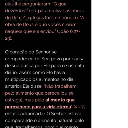
O Espírito Santo
eles lhe perguntaram: “O que 
Avivamento Espiritual
devemos fazer para realizar as obras 
de Deus?” 
Jesus lhes respondeu: “A 
29
As Parábolas de Jesus
obra de Deus é que vocês creiam 
naquele que ele enviou” (João 6:27-
29).
O coração do Senhor se 
compadeceu de Seu povo por causa 
de sua busca por Ele para o sustento 
diário, assim como Ele havia 
multiplicado os alimentos no dia 
anterior. Ele disse: 
“Não trabalhem 
pelo alimento que perece [ou se 
estraga], mas pelo 
alimento que 
permanece para a vida eterna
” (v. 27; 
ênfase adicionada). O Senhor estava 
comparando o alimento natural, pelo 
qual trabalhamos, com o alimento 