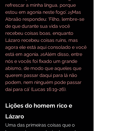
refrescar a minha língua, porque 
estou em agonia neste fogo’. 
Mas 
25
Abraão respondeu: ‘Filho, lembre-se 
de que durante sua vida você 
recebeu coisas boas, enquanto 
Lázaro recebeu coisas ruins, mas 
agora ele está aqui consolado e você 
está em agonia. 
Além disso, entre 
26
nós e vocês foi fixado um grande 
abismo, de modo que aqueles que 
querem passar daqui para lá não 
podem, nem ninguém pode passar 
daí para cá’ (Lucas 16:19-26).
Lições do homem rico e 
Lázaro
Uma das primeiras coisas que o 