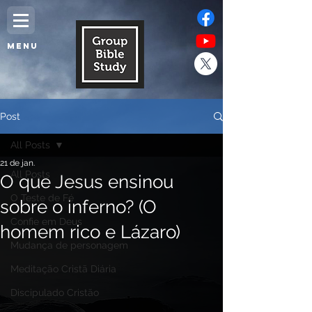
MENU
Post
All Posts
21 de jan.
All Posts
O que Jesus ensinou
O Teste de Fé
sobre o inferno? (O
Confie em Deus
homem rico e Lázaro)
Mudança de personagem
Meditação Cristã Diária
Discipulado Cristão