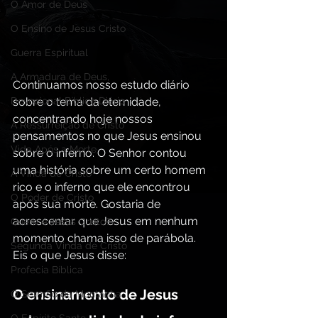
O Amor de Deus
O Ensino de Jesus Cristo
Guerra Espiritual
A Armadura de Deus,
Continuamos nosso estudo diário 
sobre o tema da eternidade, 
Devocional Bíblico Diário
concentrando hoje nossos 
A Ressurreição de Cristo
pensamentos no que Jesus ensinou 
Vida Após a Morte
sobre o inferno. O Senhor contou 
uma história sobre um certo homem 
A Vinda de Cristo
rico e o inferno que ele encontrou 
O Poder de Cristo
após sua morte. Gostaria de 
acrescentar que Jesus em nenhum 
Quem é Jesus Cristo?
momento chama isso de parábola. 
Segunda Vinda de Cristo
Eis o que Jesus disse:
Profecia Bíblica
O ensinamento de Jesus 
O Sermão da Montanha