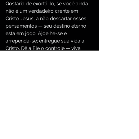
Gostaria de exortá-lo, se você ainda 
não é um verdadeiro crente em 
Cristo Jesus, a não descartar esses 
pensamentos — seu destino eterno 
está em jogo. Ajoelhe-se e 
arrependa-se; entregue sua vida a 
Cristo. Dê a Ele o controle — viva 
somente para Ele! Mais sobre esse 
assunto amanhã. Keith Thomas
Continue sua jornada...
Para mais meditações e estudos 
diários na Bíblia, clique nos seguintes 
links:
https://www.groupbiblestudy.com/pt
/devotionals
https://www.groupbiblestudy.com/p
ortuguese
Meditação Cristã Diária
O Ensino de Jesus Cristo