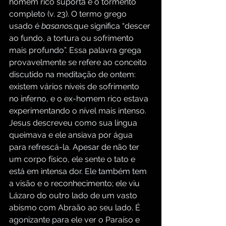
homem rico suporta é o tormento 
completo (v. 23). O termo grego 
usado é 
basanos,
que significa “descer 
ao fundo, a tortura ou sofrimento 
mais profundo”. Essa palavra grega 
provavelmente se refere ao conceito 
discutido na meditação de ontem: 
existem vários níveis de sofrimento 
no inferno, e o ex-homem rico estava 
experimentando o nível mais intenso. 
Jesus descreveu como sua língua 
queimava e ele ansiava por água 
para refrescá-la. Apesar de não ter 
um corpo físico, ele sente o tato e 
está em intensa dor. Ele também tem 
a visão e o reconhecimento; ele viu 
Lázaro do outro lado de um vasto 
abismo com Abraão ao seu lado. É 
agonizante para ele ver o Paraíso e 