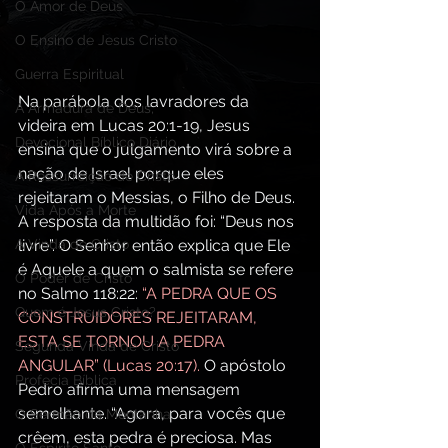
O Amor de Deus
O Ensino de Jesus Cristo
Guerra Espiritual
Na parábola dos lavradores da 
A Armadura de Deus,
videira em Lucas 20:1-19, Jesus 
Devocional Bíblico Diário
ensina que o julgamento virá sobre a 
nação de Israel porque eles 
A Ressurreição de Cristo
rejeitaram o Messias, o Filho de Deus. 
Vida Após a Morte
A resposta da multidão foi: “Deus nos 
A Vinda de Cristo
livre”. O Senhor então explica que Ele 
é Aquele a quem o salmista se refere 
O Poder de Cristo
no Salmo 118:22:
 “A PEDRA QUE OS 
Quem é Jesus Cristo?
CONSTRUIDORES REJEITARAM, 
ESTA SE TORNOU A PEDRA 
Segunda Vinda de Cristo
ANGULAR” (Lucas 20:17). 
O apóstolo 
Profecia Bíblica
Pedro afirma uma mensagem 
semelhante. “Agora, para vocês que 
O Sermão da Montanha
crêem, esta pedra é preciosa. Mas 