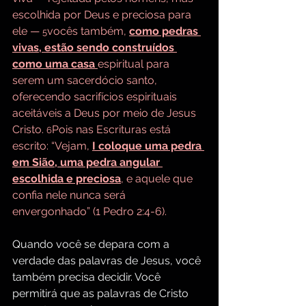
escolhida por Deus e preciosa para 
ele — 
vocês também, 
como pedras 
5
vivas, estão sendo construídos 
como uma casa 
espiritual para 
serem um sacerdócio santo, 
oferecendo sacrifícios espirituais 
aceitáveis a Deus por meio de Jesus 
Cristo. 
Pois nas Escrituras está 
6
escrito: “Vejam, 
I coloque uma pedra 
em Sião, uma pedra angular 
escolhida e preciosa
,
 e aquele que 
confia nele nunca será 
envergonhado” (1 Pedro 2:4-6).
Quando você se depara com a 
verdade das palavras de Jesus, você 
também precisa decidir. Você 
permitirá que as palavras de Cristo 