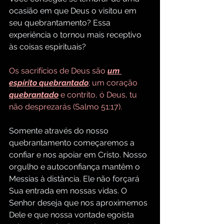
ocasião em que Deus o visitou em 
seu quebrantamento? Essa 
experiência o tornou mais receptivo 
às coisas espirituais?
Os sacrifícios de Deus são 
um 
espírito quebrantado
; um coração 
quebrantado
 e contrito, ó Deus, tu 
não desprezarás (Salmo 51:17).
Somente através do nosso 
quebrantamento começaremos a 
confiar e nos apoiar em Cristo. Nosso 
orgulho e autoconfiança mantêm o 
Messias à distância. Ele não forçará 
Sua entrada em nossas vidas. O 
Senhor deseja que nos aproximemos 
Dele e que nossa vontade egoísta 