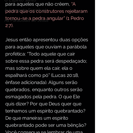
O Espírito Santo
para aqueles que não crêem, 
“A 
Avivamento Espiritual
pedra que os construtores rejeitaram 
tornou-se a pedra angular” (1 Pedro 
As Parábolas de Jesus
2:7).
Jesus então apresentou duas opções 
para aqueles que ouviam a parábola 
profética: “Todo aquele que cair 
sobre essa pedra será despedaçado; 
mas sobre quem ela cair, ela o 
espalhará como pó” (Lucas 20:18, 
ênfase adicionada). Alguns serão 
quebrados, enquanto outros serão 
esmagados pela pedra. O que Ele 
quis dizer? Por que Deus quer que 
tenhamos um espírito quebrantado? 
De que maneiras um espírito 
quebrantado pode ser uma bênção? 
Você consegue se lembrar de uma 