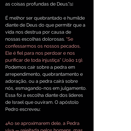
as coisas profundas de Deus."
[1]
É melhor ser quebrantado e humilde 
diante de Deus do que permitir que a 
vida nos destrua por causa de 
nossas escolhas dolorosas.
 “Se 
confessarmos os nossos pecados, 
Ele é fiel para nos perdoar e nos 
purificar de toda injustiça” (João 1:9). 
Podemos cair sobre a pedra em 
arrependimento, quebrantamento e 
adoração, ou a pedra cairá sobre 
nós, esmagando-nos em julgamento. 
Essa foi a escolha diante dos líderes 
de Israel que ouviram. O apóstolo 
Pedro escreveu:
Ao se aproximarem dele, a Pedra 
4
viva — rejeitada pelos homens, mas 