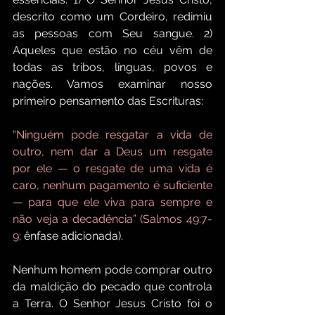
descrito como um Cordeiro, redimiu 
as pessoas com Seu sangue. 2) 
Aqueles que estão no céu vêm de 
todas as tribos, línguas, povos e 
nações. Vamos examinar nosso 
primeiro pensamento das Escrituras:
“Ninguém pode resgatar a vida de 
outro, nem dar a Deus um resgate 
por ele — o resgate de uma vida é 
caro, nenhum pagamento é suficiente 
— para que ele viva para sempre e 
não veja a decadência” (Salmos 49:7-
9;
 ênfase adicionada).
Nenhum homem pode comprar outro 
da maldição do pecado que controla 
a Terra. O Senhor Jesus Cristo foi o 