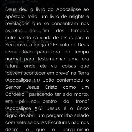
O Amor de Deus
Deus deu o livro do Apocalipse ao 
O Ensino de Jesus Cristo
apóstolo João, um livro de insights e 
Guerra Espiritual
revelações que se concentram nos 
eventos do fim dos tempos, 
A Armadura de Deus,
culminando na vinda de Jesus para o 
Devocional Bíblico Diário
Seu povo, a Igreja. O Espírito de Deus 
levou João para fora do tempo 
A Ressurreição de Cristo
normal para testemunhar uma era 
Vida Após a Morte
futura, onde ele viu coisas que 
A Vinda de Cristo
“devem acontecer em breve” na Terra 
(Apocalipse 1:1). João contemplou o 
O Poder de Cristo
Senhor Jesus Cristo como um 
Quem é Jesus Cristo?
Cordeiro, “parecendo ter sido morto, 
em pé no centro do trono” 
Segunda Vinda de Cristo
(Apocalipse 5:6). Jesus é o único 
Profecia Bíblica
digno de abrir um pergaminho selado 
O Sermão da Montanha
com sete selos. As Escrituras não nos 
dizem o que o pergaminho 