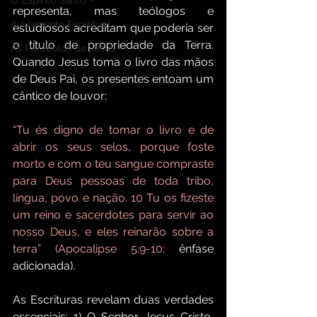
O Espírito Santo
representa, mas teólogos e 
Avivamento Espiritual
estudiosos acreditam que poderia ser 
o título de propriedade da Terra. 
As Parábolas de Jesus
Quando Jesus toma o livro das mãos 
de Deus Pai, os presentes entoam um 
cântico de louvor:
“Tu és digno de tomar o livro e de 
abrir os seus selos, porque foste 
morto e com o teu sangue compraste 
para Deus pessoas de toda tribo, 
língua, povo e nação. 10 Tu os fizeste 
um reino e sacerdotes para servir ao 
nosso Deus, e eles reinarão sobre a 
terra” (Apocalipse 5:9-10;
 ênfase 
adicionada).
As Escrituras revelam duas verdades 
essenciais: 1) O Senhor Jesus Cristo, 