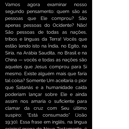
Vamos agora examinar nosso 
segundo pensamento: quem são as 
pessoas que Ele comprou? São 
apenas pessoas do Ocidente? Não! 
São pessoas de todas as nações, 
tribos e línguas da Terra! Vocês que 
estão lendo isto na Índia, no Egito, na 
Síria, na Arábia Saudita, no Brasil e na 
China — vocês e todas as nações são 
aqueles que Jesus comprou para Si 
mesmo. Existe alguém mais que faria 
tal coisa? Somente Um aceitaria o pior 
que Satanás e a humanidade caída 
poderiam lançar sobre Ele e ainda 
assim nos amaria o suficiente para 
clamar da cruz com Seu último 
suspiro: “Está consumado” (João 
19:30). Essa frase em inglês, na língua 
original grega do Novo Testamento, é 