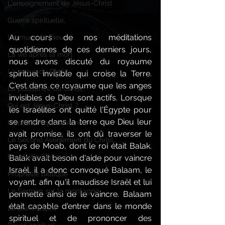
L'enseignement de Jésus-Christ
Guerre spirituelle,
Au cours de nos méditations 
L'armure de Dieu
quotidiennes de ces derniers jours, 
La vie après la mort
nous avons discuté du royaume 
La venue du Christ
spirituel invisible qui croise la Terre. 
C'est dans ce royaume que les anges 
La puissance du Christ,
invisibles de Dieu sont actifs. Lorsque 
Qui est Jésus-Christ ?
les Israélites ont quitté l'Égypte pour 
se rendre dans la terre que Dieu leur 
Méditation quotidienne
avait promise, ils ont dû traverser le 
Le Second Avènement du Christ
pays de Moab, dont le roi était Balak. 
Prophétie biblique
Balak avait besoin d'aide pour vaincre 
Israël, il a donc convoqué Balaam, le 
Prophétie biblique
voyant, afin qu'il maudisse Israël et lui 
Le Sermon sur la montagne
permette ainsi de le vaincre. Balaam 
était capable d'entrer dans le monde 
Le Saint-Esprit
spirituel et de prononcer des 