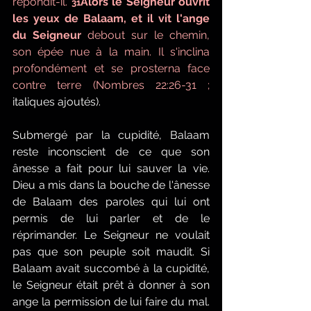
répondit-il. 
Alors le Seigneur ouvrit 
31
les yeux de Balaam, et il vit l'ange 
du Seigneur
 debout sur le chemin, 
son épée nue à la main. Il s'inclina 
profondément et se prosterna face 
contre terre (Nombres 22:26-31 ;
italiques ajoutés).
Submergé par la cupidité, Balaam 
reste inconscient de ce que son 
ânesse a fait pour lui sauver la vie. 
Dieu a mis dans la bouche de l'ânesse 
de Balaam des paroles qui lui ont 
permis de lui parler et de le 
réprimander. Le Seigneur ne voulait 
pas que son peuple soit maudit. Si 
Balaam avait succombé à la cupidité, 
le Seigneur était prêt à donner à son 
ange la permission de lui faire du mal. 