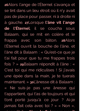
Alors l'ange de l'Éternel s'avança et 
26
se tint dans un lieu étroit où il n'y avait 
pas de place pour passer, ni à droite ni 
à gauche. 
Lorsque 
l'âne vit l'ange 
27
de l'Éternel
, il se coucha sous 
Balaam, qui se mit en colère et le 
frappa avec son bâton. 
Alors 
28
l'Éternel ouvrit la bouche de l'âne, et 
l'âne dit à Balaam : « Qu'est-ce que je 
t'ai fait pour que tu me frappes trois 
fois ? » 
Balaam répondit à l'âne : « 
29
C'est toi qui me ridiculises ! Si j'avais 
une épée dans la main, je te tuerais 
maintenant. » 
L'ânesse dit à Balaam : 
30
« Ne suis-je pas une ânesse qui 
t'appartient, qui t'as de toujours et qui 
t'ont porté jusqu'à ce jour ? Ai-je 
jamais fait cela avec toi ? » « Non », 