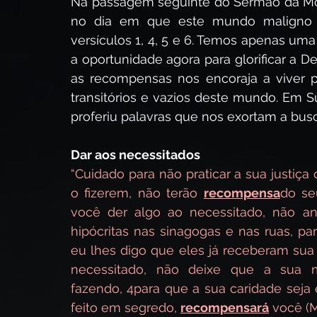
Na passagem seguinte do Sermão da Mo
no dia em que este mundo maligno ch
versículos 1, 4, 5 e 6. Temos apenas uma
a oportunidade agora para glorificar a D
as recompensas nos encoraja a viver p
transitórios e vazios deste mundo. Em 
proferiu palavras que nos exortam a bus
Dar aos necessitados
“Cuidado para não praticar a sua justiça 
o fizerem, não terão 
recompensa
do se
você der algo ao necessitado, não a
hipócritas nas sinagogas e nas ruas, pa
eu lhes digo que eles já receberam sua
necessitado, não deixe que a sua m
fazendo, 4para que a sua caridade seja 
feito em segredo, 
recompensará
 você (M