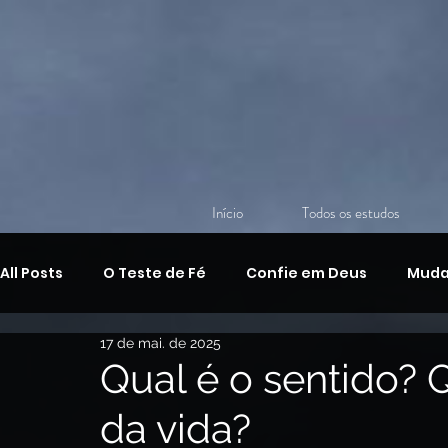
Início
Todos os estudos
All Posts
O Teste de Fé
Confie em Deus
Muda
17 de mai. de 2025
Discipulado Cristão
O Amor de Deus
O Ensin
Qual é o sentido? Q
da vida?
A Armadura de Deus,
Devocional Bíblico Diário