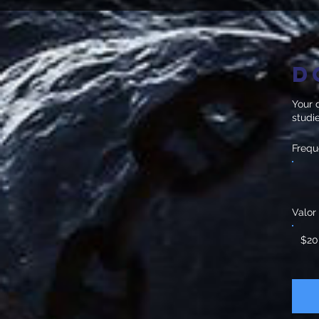
D
Your d
studi
Frequ
Valor
$20