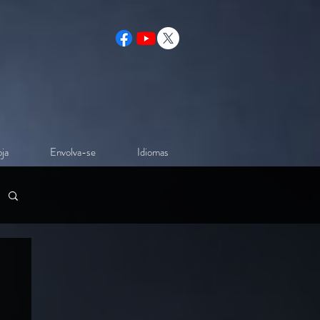
ja
Envolva-se
Idiomas