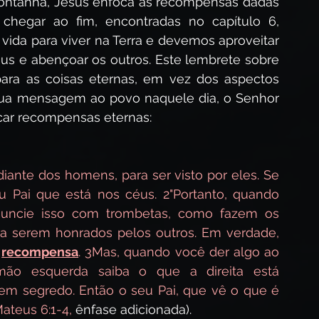
ntanha, Jesus enfoca as recompensas dadas 
egar ao fim, encontradas no capítulo 6, 
 vida para viver na Terra e devemos aproveitar 
eus e abençoar os outros. Este lembrete sobre 
ara as coisas eternas, em vez dos aspectos 
Sua mensagem ao povo naquele dia, o Senhor 
car recompensas eternas:
diante dos homens, para ser visto por eles. Se 
u Pai que está nos céus. 2"Portanto, quando 
nuncie isso com trombetas, como fazem os 
ra serem honrados pelos outros. Em verdade, 
 
recompensa
. 3Mas, quando você der algo ao 
ão esquerda saiba o que a direita está 
em segredo. Então o seu Pai, que vê o que é 
ateus 6:1-4,
 ênfase adicionada).