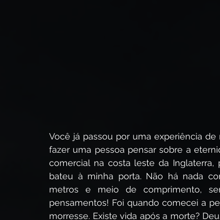
A Vinda de Cristo
O Poder de Cristo
Quem é J
Profecia Bíblica
O Sermão da Montanha
O E
As Parábolas de Jesus
Você já passou por uma experiência de 
fazer uma pessoa pensar sobre a eterni
comercial na costa leste da Inglaterra,
bateu à minha porta. Não há nada co
metros e meio de comprimento, sem 
pensamentos! Foi quando comecei a pen
morresse. Existe vida após a morte? Deus