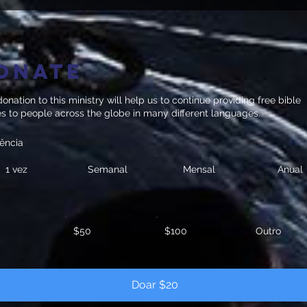
onate
onation to this ministry will help us to continue providing free bible
es to people across the globe in many different languages.
ência
1 vez
Semanal
Mensal
Anual
$50
$100
Outro
Doar $20