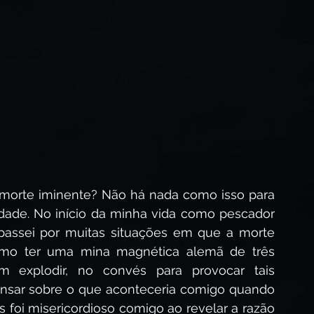
esus Cristo?
Segunda Vinda de Cristo
spírito Santo
Avivamento Espiritual
morte iminente? Não há nada como isso para 
dade. No início da minha vida como pescador 
 passei por muitas situações em que a morte 
mo ter uma mina magnética alemã de três 
explodir, no convés para provocar tais 
sar sobre o que aconteceria comigo quando 
 foi misericordioso comigo ao revelar a razão 