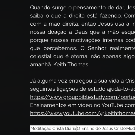
Quando surge o pensamento de dar, Jesu
saiba o que a direita está fazendo. Com
com a mão direita, então Jesus usa a im
nossa doação a Deus que a mão esquerd
porque nossas motivações internas pod
que percebemos. O Senhor realment
celestial que é eterna, não apenas alg
amanhã. Keith Thomas
Já alguma vez entregou a sua vida a Crist
seguintes ligações de estudo ajudá-lo-ã
https://www.groupbiblestudy.com/port
Ensinamentos em vídeo no YouTube com
https://www.youtube.com/@keiththoma
Meditação Cristã Diária
O Ensino de Jesus Cristo
Mud