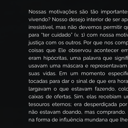
Nossas motivações são tão importante
vivendo? Nosso desejo interior de ser a
irresistível, mas não devemos permitir q
para “ter cuidado” (v. 1) com nossa moti
justiça com os outros. Por que nos co
coisas que Ele observou acontecer em
eram hipócritas, uma palavra que signi
usavam uma máscara e representavam 
suas vidas. Em um momento específic
tocadas para dar o sinal de que era hor
largavam o que estavam fazendo, colo
caixas de ofertas. Sim, elas recebiam
tesouros eternos; era desperdiçada por
não estavam doando, mas comprando. 
na forma de influência mundana que lhes