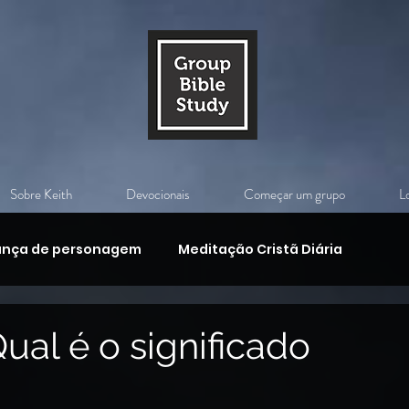
Sobre Keith
Devocionais
Começar um grupo
Lo
nça de personagem
Meditação Cristã Diária
o de Jesus Cristo
Guerra Espiritual
ual é o significado
A Ressurreição de Cristo
Vida Após a Morte