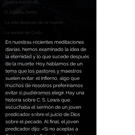
Guerra espiritual,
El Espíritu Santo
La vida después de la muerte
La venida de Cristo
En nuestras recientes meditaciones 
El poder de Cristo
diarias, hemos examinado la idea de 
¿Quién es Jesucristo?
la eternidad y lo que sucede después 
de la muerte. Hoy hablamos de un 
Devocional diario
tema que los pastores y maestros 
La Segunda Venida de Cristo
suelen evitar: el infierno, algo que 
Profecía bíblica
muchos de nosotros preferiríamos 
evitar si pudiéramos elegir. Hay una 
El Sermón de la Montaña
historia sobre C. S. Lewis que 
Avivamiento Espiritual
escuchaba el sermón de un joven 
predicador sobre el juicio de Dios 
Las Parábolas de Jesús
sobre el pecado. Al final, el joven 
predicador dijo: «Si no aceptas a 