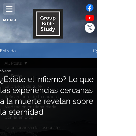
MENU
Entrada
All Posts
16 ene
All Posts
¿Existe el infierno? Lo que
La prueba de tu fe
las experiencias cercanas
Refinamiento de tu carácter
a la muerte revelan sobre
Meditación cristiana diaria
la eternidad
Confía en Dios
La enseñanza de Jesucristo