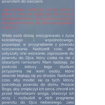
powrotem do owczarni.
„Jak myślicie? Jeśli ktoś ma sto owiec, a
jedna z nich się zgubi, czy nie zostawi
dziewięćdziesięciu dziewięciu na górach i
nie pójdzie szukać tej, która się zgubiła?”
(Mt 18,12).
Wiele osób dzisiaj zrezygnowało z życia
kościelnego i wspólnotowego,
popadając w przygnębienie z powodu
rozczarowania. Nadszedł czas, aby
usłyszały one wezwanie, zaproszenie do
powrotu do Ojca, który czeka na nie z
otwartymi ramionami. Mam nadzieję, że
podczas lektury tego studium
przypomną się wam osoby, które
obecnie błąkają się po drodze. Nadszedł
czas, aby modlić się za tych, którzy
potrzebują powrotu do domu. Proście
Boga, aby zmiękczył ich serca, chronił ich
przed kłamstwami wroga, otworzył ich
oczy i rozbudził w nich pragnienie
powrotu do Ojca niebieskiego. Jako