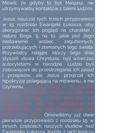
Mówili, że gdyby to był Mesjasz, nie
utrzymywałby kontaktów z takimi ludźmi.
Jezus nauczał tych trzech przypowieści
w 15 rozdziale Ewangelii Łukasza, aby
skorygować ich pogląd na charakter i
naturę Boga, tj. na to, jakie jest Jego
nastawienie wobec zagubionych,
potrzebujących i złamanych tego świata.
Przywódcy religijni, którzy tego dnia
słyszeli słowa Chrystusa, byli wówczas
autorytetami w narodzie. Ludzie byli
zobowiązani do przestrzegania ich zasad
i przepisów
, ale Jezus przejrzał ich
hipokryzję polegającą na mówieniu, a nie
czynieniu.
„Naukowcy i faryzeusze
2
zasiadają na katedrze Mojżesza.
Musicie
3
więc ich słuchać i robić wszystko, co
wam mówią. Ale nie naśladujcie ich
czynów, bo nie praktykują tego, co
głoszą” (Mt 23:2).
Omówiliśmy już dwie
pierwsze przypowieści z rozdziału 15 w
innych częściach naszych studiów nad
Ewangelią Łukasza. Każda z nich kończy