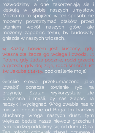
rozwodzimy, a one zakorzeniają się i
kiełkują w glebie naszych umysłów.
Można na to spojrzeć w ten sposób: nie
możemy powstrzymać ptaków przed
lataniem wokół naszych głów, ale
możemy zapobiec temu, by budowały
gniazda w naszych włosach.
Każdy bowiem jest kuszony, gdy
14
własna zła żądza go wciąga i zwodzi.
15
Potem, gdy żądza pocznie, rodzi grzech;
a grzech, gdy dojrzeje, rodzi śmierć (List
św. Jakuba 1:14-15,
podkreślenie moje).
Greckie słowo przetłumaczone jako
„zwabił” oznacza łowienie ryb na
przynętę. Szatan wykorzystuje złe
pragnienia i myśli, by nas złapać na
haczyk i wyciągnąć. Wróg zwabia nas w
miejsce oddalone od Boga. Im bardziej
słuchamy wroga naszych dusz, tym
większa będzie nasza niewola grzechu i
tym bardziej oddalimy się od domu Ojca.
Ten młody człowiek złapał przynętę i