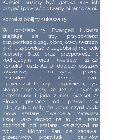
Kościół musimy być gotowi, aby ich
przyjąć i powitać z otwartymi ramionami.
Kontekst biblijny Łukasza 15
W rozdziale 15 Ewangelii Łukasza
znajdują się trzy przypowieści:
przypowieść o zagubionej owcy (wersety
3-7), przypowieść o zagubionej monecie
(wersety 8-10) oraz przypowieść o
kochającym ojcu (wersety 11-32).
Kontekst rozdziału 15 dotyczy postawy
faryzeuszy i nauczycieli prawa.
Powodem, dla którego Jezus
opowiedział te trzy przypowieści, była
skarga faryzeuszy, że Jezus przyjmuje
grzeszników i jada z nimi (werset 2).
Słowa płynące od przywódców
religijnych głosiły, że Jezus czynił cuda
mocą szatana (Ewangelia Mateusza
12:24). Jako dowód na to, że Jezus
pochodził od szatana, wskazywali na
tych, z którymi Pan się zadawał:
grzeszników, prostytutki i celników.