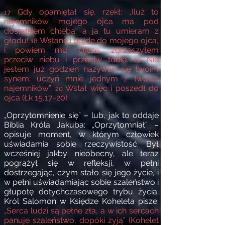
Gdy opamiętał się, rzekł: „Iluż to
17
najemników mojego ojca ma pod
dostatkiem chleba, a ja tu umieram z
głodu!
Wstanę i pójdę do mojego ojca,
18
i powiem mu: Ojcze, zgrzeszyłem
przeciw niebu i przeciw tobie.
Nie
19
jestem już godzien nazywać się twoim
synem; uczyń mnie jednym z twoich
najemników”.
Wstał więc i poszedł do
20
ojca (Łk 15,17-20).
„Oprzytomnienie się” – lub, jak to oddaje
Biblia Króla Jakuba: „Oprzytomniał” –
opisuje moment, w którym człowiek
uświadamia sobie rzeczywistość. Był
wcześniej jakby nieobecny, ale teraz
pogrążył się w refleksji, w pełni
dostrzegając, czym stało się jego życie, i
w pełni uświadamiając sobie szaleństwo i
głupotę dotychczasowego trybu życia.
Król Salomon w Księdze Koheleta pisze:
„Serca ludzi są pełne zła, a w ich sercach
panuje szaleństwo, dopóki żyją” (Kohelet