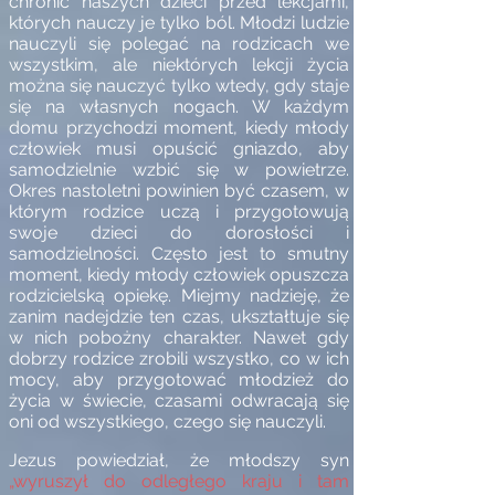
chronić naszych dzieci przed lekcjami,
których nauczy je tylko ból. Młodzi ludzie
nauczyli się polegać na rodzicach we
wszystkim, ale niektórych lekcji życia
można się nauczyć tylko wtedy, gdy staje
się na własnych nogach. W każdym
domu przychodzi moment, kiedy młody
człowiek musi opuścić gniazdo, aby
samodzielnie wzbić się w powietrze.
Okres nastoletni powinien być czasem, w
którym rodzice uczą i przygotowują
swoje dzieci do dorosłości i
samodzielności. Często jest to smutny
moment, kiedy młody człowiek opuszcza
rodzicielską opiekę. Miejmy nadzieję, że
zanim nadejdzie ten czas, ukształtuje się
w nich pobożny charakter. Nawet gdy
dobrzy rodzice zrobili wszystko, co w ich
mocy, aby przygotować młodzież do
życia w świecie, czasami odwracają się
oni od wszystkiego, czego się nauczyli.
Jezus powiedział, że młodszy syn
„wyruszył do odległego kraju i tam