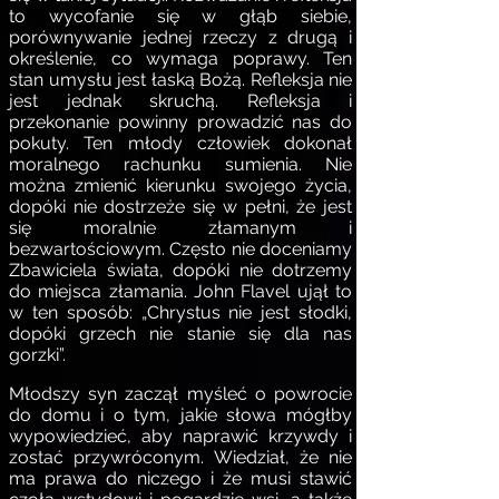
to wycofanie się w głąb siebie,
porównywanie jednej rzeczy z drugą i
określenie, co wymaga poprawy. Ten
stan umysłu jest łaską Bożą. Refleksja nie
jest jednak skruchą. Refleksja i
przekonanie powinny prowadzić nas do
pokuty. Ten młody człowiek dokonał
moralnego rachunku sumienia. Nie
można zmienić kierunku swojego życia,
dopóki nie dostrzeże się w pełni, że jest
się moralnie złamanym i
bezwartościowym. Często nie doceniamy
Zbawiciela świata, dopóki nie dotrzemy
do miejsca złamania. John Flavel ujął to
w ten sposób: „Chrystus nie jest słodki,
dopóki grzech nie stanie się dla nas
gorzki”.
Młodszy syn zaczął myśleć o powrocie
do domu i o tym, jakie słowa mógłby
wypowiedzieć, aby naprawić krzywdy i
zostać przywróconym. Wiedział, że nie
ma prawa do niczego i że musi stawić