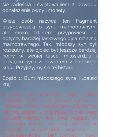
się radością i świętowaniem z powodu
odnalezienia owcy i monety.
Wiele osób nazywa ten fragment
przypowieścią o synu marnotrawnym,
ale moim zdaniem przypowieść ta
dotyczy bardziej łaskawego ojca niż
syna
marnotrawnego
.
Tak, młodszy syn był
rozrzutny, ale ojciec był jeszcze bardziej
hojny w swojej łasce, miłosierdziu i
przyjęciu syna z powrotem z dalekiego
kraju. Przyjrzyjmy się tej historii:
Część 1: Bunt młodszego syna i „daleki
kraj”
Jezus kontynuował: „Był pewien
11
człowiek, który miał dwóch synów.
12
Młodszy z nich rzekł do ojca: «Ojcze, daj
mi mój udział w majątku». Ojciec więc
podzielił między nich swój majątek.
13
„Niedługo potem młodszy syn zebrał
wszystko, co posiadał, wyruszył do
odległego kraju i tam roztrwonił swój