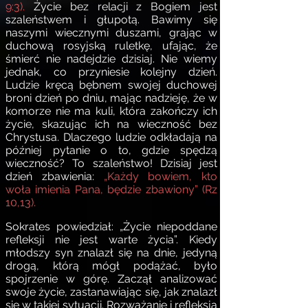
9:3).
Życie bez relacji z Bogiem jest
szaleństwem i głupotą. Bawimy się
naszymi wiecznymi duszami, grając w
duchową rosyjską ruletkę, ufając, że
śmierć nie nadejdzie dzisiaj. Nie wiemy
jednak, co przyniesie kolejny dzień.
Ludzie kręcą bębnem swojej duchowej
broni dzień po dniu, mając nadzieję, że w
komorze nie ma kuli, która zakończy ich
życie, skazując ich na wieczność bez
Chrystusa. Dlaczego ludzie odkładają na
później pytanie o to, gdzie spędzą
wieczność? To szaleństwo! Dzisiaj jest
dzień zbawienia:
„Każdy bowiem, kto
woła imienia Pana, będzie zbawiony” (Rz
10,13).
Sokrates powiedział: „Życie niepoddane
refleksji nie jest warte życia”. Kiedy
młodszy syn znalazł się na dnie, jedyną
drogą, którą mógł podążać, było
spojrzenie w górę. Zaczął analizować
swoje życie, zastanawiając się, jak znalazł
się w takiej sytuacji. Rozważanie i refleksja