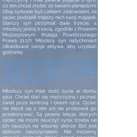
co ten chciał zrobić ze swoimi pieniędzmi.
Obaj synowie byli całkiem zadowoleni, że
ojciec podzielił między nich swój majątek.
Starszy syn otrzymał dwie trzecie, a
młodszy jedną trzecią, zgodnie z Prawem
Mojżeszowym (Księga Powtórzonego
Prawa 21:17). Młodszy syn natychmiast
zlikwidował swoje aktywa, aby uzyskać
gotówkę.
Dlaczego ojciec dał synowi to, czego ten
zażądał, zamiast kazać mu czekać?
Dlaczego ojciec uległ takim żądaniom
syna, którego kochał?
Młodszy syn miał dość życia w domu
ojca. Chciał stać się mężczyzną i poznać
świat poza kontrolą i okiem ojca. Ojciec
nie kłócił się z nim ani nie próbował go
przekonywać. Są pewne lekcje, których
ojciec nie może nauczyć syna; trzeba się
ich nauczyć na własnej skórze. Ból jest
dobrym nauczycielem. Nie możemy