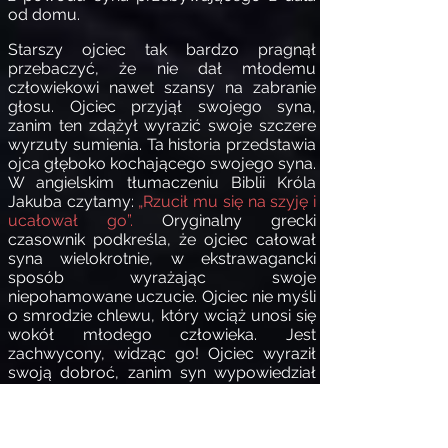
od domu.
Starszy ojciec tak bardzo pragnął
przebaczyć, że nie dał młodemu
człowiekowi nawet szansy na zabranie
głosu. Ojciec przyjął swojego syna,
zanim ten zdążył wyrazić swoje szczere
wyrzuty sumienia. Ta historia przedstawia
ojca głęboko kochającego swojego syna.
W angielskim tłumaczeniu Biblii Króla
Jakuba czytamy:
„Rzucił mu się na szyję i
ucałował go”.
Oryginalny grecki
czasownik podkreśla, że ojciec całował
syna wielokrotnie, w ekstrawagancki
sposób wyrażając swoje
niepohamowane uczucie. Ojciec nie myśli
o smrodzie chlewu, który wciąż unosi się
wokół młodego człowieka. Jest
zachwycony, widząc go! Ojciec wyraził
swoją dobroć, zanim syn wypowiedział
słowa skruchy. Te słowa mówią o Bożej
dobroci i gotowości do pojednania się z
tymi, którzy są z dala od Jego miłości. W