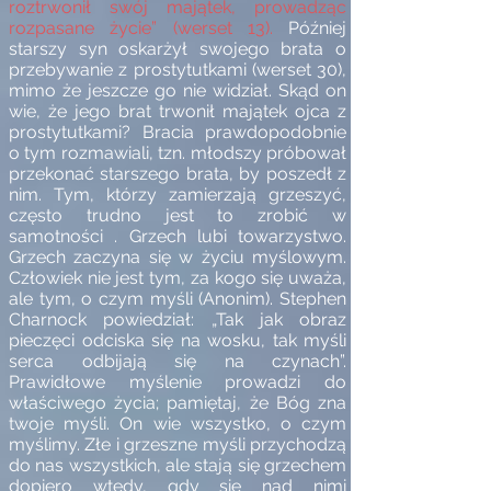
roztrwonił swój majątek, prowadząc
rozpasane życie” (werset 13).
Później
starszy syn oskarżył swojego brata o
przebywanie z prostytutkami (werset 30),
mimo że jeszcze go nie widział.
Skąd on
wie, że jego brat trwonił majątek ojca z
prostytutkami?
Bracia prawdopodobnie
o tym rozmawiali, tzn. młodszy próbował
przekonać starszego brata, by poszedł z
nim. Tym, którzy zamierzają grzeszyć,
często trudno jest to zrobić w
samotności . Grzech lubi towarzystwo.
Grzech zaczyna się w życiu myślowym.
Człowiek nie jest tym, za kogo się uważa,
ale tym, o czym myśli (Anonim). Stephen
Charnock powiedział: „Tak jak obraz
pieczęci odciska się na wosku, tak myśli
serca odbijają się na czynach”.
Prawidłowe myślenie prowadzi do
właściwego życia; pamiętaj, że Bóg zna
twoje myśli. On wie wszystko, o czym
myślimy. Złe i grzeszne myśli przychodzą
do nas wszystkich, ale stają się grzechem
dopiero wtedy, gdy się nad nimi