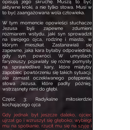
opisują jego skruchę. Muszą to być
aktywne kroki, a nie tylko słowa. Musi w
to być zaangażowana wola człowieka.
W tym momencie opowieści słuchacze
Jezusa byli zapewne zdumieni
rozmiarem wstydu, jaki syn sprowadził
na swojego ojca, rodzinę i miasto, w
którym mieszkał. Zastanawiali się
zapewne, jaka kara byłaby odpowiednia,
gdy syn powróci.
W umysłach
faryzeuszy pojawiały się różne pomysły
na sprawiedliwe kary, które miałyby
zapobiec powtórzeniu się takich sytuacji,
ale zamiast oczekiwanego potępienia,
słowa Jezusa, które padły później,
wstrząsnęły nimi do głębi.
Część 3: Radykalne miłosierdzie
kochającego ojca
Gdy jednak był jeszcze daleko, ojciec
ujrzał go i wzruszył się głęboko; wybiegł
mu na spotkanie, rzucił mu się na szyję i