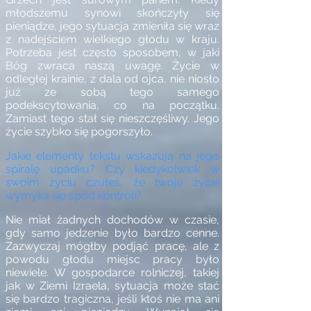
młodszemu synowi skończyły się
pieniądze, jego sytuacja zmieniła się wraz
z nadejściem wielkiego głodu w kraju.
Potrzeba jest często sposobem, w jaki
Bóg zwraca naszą uwagę. Życie w
odległej krainie, z dala od ojca, nie niosło
już ze sobą tego samego
podekscytowania, co na początku.
Zamiast tego stał się nieszczęśliwy. Jego
życie szybko się pogorszyło.
Jakie elementy tekstu wskazują na jego
spiralę upadku? Czy kiedykolwiek w
swoim życiu czułeś, że twoje życie
wymyka się spod kontroli?
Nie miał żadnych dochodów w czasie,
gdy samo jedzenie było bardzo cenne.
Zazwyczaj mógłby podjąć pracę, ale z
powodu głodu miejsc pracy było
niewiele. W gospodarce rolniczej, takiej
jak w Ziemi Izraela, sytuacja może stać
się bardzo tragiczna, jeśli ktoś nie ma ani