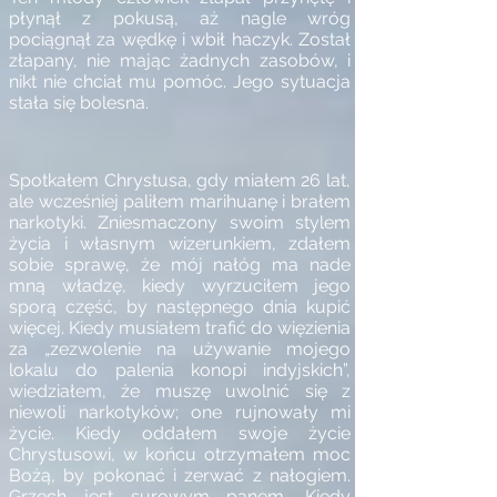
płynął z pokusą, aż nagle wróg
pociągnął za wędkę i wbił haczyk. Został
złapany, nie mając żadnych zasobów, i
nikt nie chciał mu pomóc. Jego sytuacja
stała się bolesna.
Spotkałem Chrystusa, gdy miałem 26 lat,
ale wcześniej paliłem marihuanę i brałem
narkotyki. Zniesmaczony swoim stylem
życia i własnym wizerunkiem, zdałem
sobie sprawę, że mój nałóg ma nade
mną władzę, kiedy wyrzuciłem jego
sporą część, by następnego dnia kupić
więcej. Kiedy musiałem trafić do więzienia
za „zezwolenie na używanie mojego
lokalu do palenia konopi indyjskich”,
wiedziałem, że muszę uwolnić się z
niewoli narkotyków; one rujnowały mi
życie. Kiedy oddałem swoje życie
Chrystusowi, w końcu otrzymałem moc
Bożą, by pokonać i zerwać z nałogiem.
Grzech jest surowym panem. Kiedy