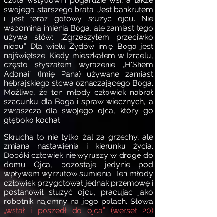
czoła wstydowi i pogardzie wsi, a także
swojego starszego brata. Jest bankrutem
i jest teraz gotowy służyć ojcu. Nie
wspomina imienia Boga, ale zamiast tego
używa słów: „Zgrzeszyłem przeciwko
niebu”. Dla wielu Żydów imię Boga jest
najświętsze. Kiedy mieszkałem w Izraelu,
często słyszałem wyrażenie „H'Shem
Adonai” (Imię Pana) używane zamiast
hebrajskiego słowa oznaczającego Boga.
Możliwe, że ten młody człowiek nabrał
szacunku dla Boga i spraw wiecznych, a
zwłaszcza dla swojego ojca, który go
głęboko kochał.
Skrucha to nie tylko żal za grzechy, ale
zmiana nastawienia i kierunku życia.
Dopóki człowiek nie wyruszy w drogę do
domu Ojca, pozostaje jedynie pod
wpływem wyrzutów sumienia. Ten młody
człowiek przygotował jednak przemowę i
postanowił służyć ojcu, pracując jako
robotnik najemny na jego polach. Słowa
„wstał i poszedł do ojca” (werset 20)