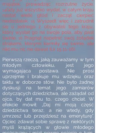
majątek, prowadząc rozrzutne życie.
Gdy już wszystko wydał, w całym kraju
14
nastał wielki głód i zaczął cierpieć
niedostatek.
Wyszedł więc i zatrudnił
15
się u jednego z obywateli tego kraju,
który wysłał go na swoje pola, aby pasł
świnie.
Pragnął napełnić swój żołądek
16
strąkami, którymi karmiły się świnie, ale
nikt mu nic nie dawał (Łk 15,11-16).
Pierwszą rzeczą, jaką zauważamy w tym
młodym człowieku, jest jego
wymagająca postawa. Nie prosi
uprzejmie i brakuje mu wdzięku oraz
taktu w doborze słów. Nie było żadnej
dyskusji na temat jego zamiarów
dotyczących dziedzictwa, ale zażądał od
ojca, by dał mu to, czego chciał. W
efekcie mówił: „Daj mi moją część
dziedzictwa teraz, a nie wtedy, gdy
umrzesz lub przejdziesz na emeryturę”.
Ojciec zdawał sobie sprawę z niektórych
myśli krążących w głowie młodego
mężczyzny i miał pewne pojęcie o tym,