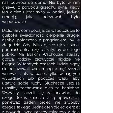
nas powróci do domu. Nie było w nim
gniewu z powodu grzechu syna; kiedy
ten ojciec ujrzał syna w oddali, jedyną
emocją, jaką odczuwał, było
współczucie.
Dictionary.com
podaje, że współczucie to
głęboka świadomość cierpienia drugiej
osoby, połączona z pragnieniem, by je
złagodzić. Gdy tylko ojciec ujrzał syna,
podniósł dolną część szaty, by do niego
pobiec. Na Bliskim Wschodzie starszy
głowa rodziny zazwyczaj nigdzie nie
biegnie. W tamtych czasach ludzie nigdy
nie pokazywali swoich nóg, a mężczyzna
wsuwał szaty w pasek tylko w nagłych
wypadkach lub podczas walki, aby
ułatwić sobie ruchy. Słuchacze Jezusa
uznaliby zachowanie ojca za haniebne.
Wszyscy zaczęli się zastanawiać, do
czego Jezus zmierza z tą opowieścią,
ponieważ żaden ojciec nie zrobiłby
czegoś takiego. Jednak ten ojciec cierpiał
z powodu syna przebywającego z dala