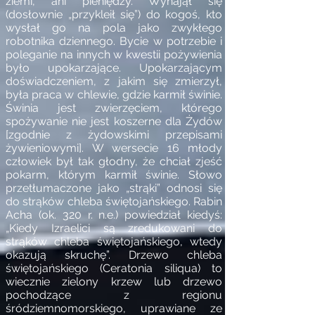
ziemi, ani pieniędzy. Wynajął się
(dosłownie „przykleił się”) do kogoś, kto
wysłał go na pola jako zwykłego
robotnika dziennego. Bycie w potrzebie i
poleganie na innych w kwestii pożywienia
było upokarzające. Upokarzającym
doświadczeniem, z jakim się zmierzył,
była praca w chlewie, gdzie karmił świnie.
Świnia jest zwierzęciem, którego
spożywanie nie jest koszerne dla Żydów
[zgodnie z żydowskimi przepisami
żywieniowymi]. W wersecie 16 młody
człowiek był tak głodny, że chciał zjeść
pokarm, którym karmił świnie. Słowo
przetłumaczone jako „strąki” odnosi się
do strąków chleba świętojańskiego. Rabin
Acha (ok. 320 r. n.e.) powiedział kiedyś:
„Kiedy Izraelici są zredukowani do
strąków chleba świętojańskiego, wtedy
okazują skruchę”.
Drzewo chleba
świętojańskiego
(Ceratonia siliqua) to
wiecznie zielony krzew lub drzewo
pochodzące z regionu
śródziemnomorskiego, uprawiane ze