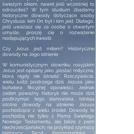
świeżym okiem, nawet jeśli wcześniej to
odrzuciłeś? W tym studium zbadamy
historyczne dowody dotyczące osoby
Chrystusa: kim On był i kim jest. Dlatego,
jeśli uważasz się za osobę o otwartym
umyśle, proszę cię o rozważenie
następujących kwestii:
Czy Jezus jest mitem? Historyczne
dowody na Jego istnienie
W komunistycznym słowniku rosyjskim
Jezus jest opisany jako „postać mityczna,
która nigdy nie istniała”. Rzeczywiście,
wielu ludzi postrzega dziś Jezusa jako
bohatera fikcyjnej opowieści. Jednak
żaden poważny historyk nie może dziś
podtrzymać tego stanowiska. Istnieją
istotne dowody na istnienie Jezusa
pochodzące z wielu źródeł. Dowody te
pochodzą nie tylko z Pisma Świętego
Nowego Testamentu, ale także z pism
niechrześcijańskich; na przykład rzymscy
historycy Tacyt (bezpośrednio) i