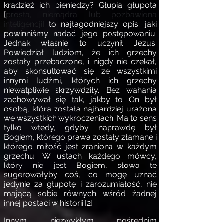
kradzież ich pieniędzy? Głupia głupota
[
prosta, niemądra lub pozbawiona
inteligencji]
to najłagodniejszy opis
,
jaki
powinniśmy nadać jego postępowaniu.
Jednak właśnie to uczynił Jezus.
Powiedział ludziom, że ich grzechy
zostały przebaczone, i nigdy nie czekał,
aby skonsultować się ze wszystkimi
innymi ludźmi, których ich grzechy
niewątpliwie skrzywdziły. Bez wahania
zachowywał się tak, jakby to On był
osobą, która została najbardziej urażona
we wszystkich wykroczeniach. Ma to sens
tylko wtedy, gdyby naprawdę był
Bogiem, którego prawa zostały złamane i
którego miłość jest zraniona w każdym
grzechu. W ustach każdego mówcy,
który nie jest Bogiem, słowa te
sugerowałyby coś, co mogę uznać
jedynie za głupotę i zarozumiałość,
nie
mającą sobie równych wśród żadnej
innej
postaci w historii.
[2]
Innym niezwykłym pośrednim