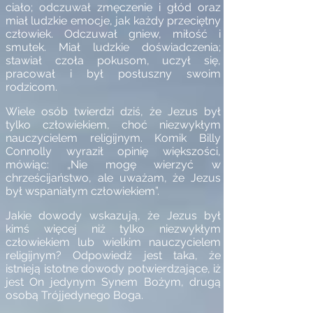
ciało; odczuwał zmęczenie i głód oraz
miał ludzkie emocje, jak każdy przeciętny
człowiek. Odczuwał gniew, miłość i
smutek. Miał ludzkie doświadczenia;
stawiał czoła pokusom, uczył się,
pracował i był posłuszny swoim
rodzicom.
Wiele osób twierdzi dziś, że Jezus był
tylko człowiekiem, choć niezwykłym
nauczycielem religijnym. Komik Billy
Connolly wyraził opinię większości,
mówiąc: „Nie mogę wierzyć w
chrześcijaństwo, ale uważam, że Jezus
był wspaniałym człowiekiem”.
Jakie dowody wskazują, że Jezus był
kimś więcej niż tylko niezwykłym
człowiekiem lub wielkim nauczycielem
religijnym? Odpowiedź jest taka, że
istnieją istotne dowody potwierdzające, iż
jest On jedynym Synem
Bożym, drugą
osobą Trójjedynego Boga.