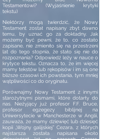
Testamentowi? (Wyjaśnienie krytyki
tekstu)
Niektórzy mogą twierdzić, że Nowy
Testament został napisany zbyt dawno
temu, by uznać go za dokładny. Jak
możemy być pewni, że to, co zostało
zapisane, nie zmieniło się na przestrzeni
lat do tego stopnia, że stało się nie do
rozpoznania? Odpowiedź leży w nauce o
krytyce tekstu. Oznacza to, że im więcej
mamy tekstów lub rękopisów i im są one
bliższe czasowi ich powstania, tym mniej
wątpliwości co do oryginału.
Porównajmy Nowy Testament z innymi
starożytnymi pismami, które dotarły do
nas. Nieżyjący już profesor F.F. Bruce,
profesor egzegezy biblijnej na
Uniwersytecie w Manchesterze w Anglii,
zauważa, że mamy dziewięć lub dziesięć
kopii „Wojny galijskiej” Cezara, z których
najstarsza została napisana około