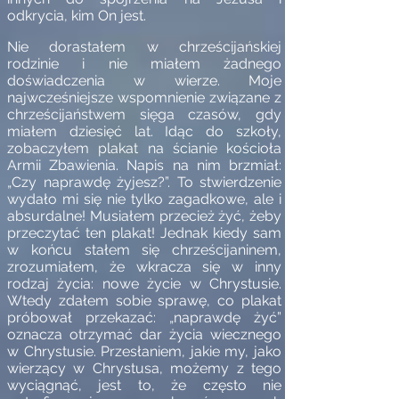
odkrycia, kim On jest.
Nie dorastałem w chrześcijańskiej
rodzinie i nie miałem żadnego
doświadczenia w wierze
. Moje
najwcześniejsze wspomnienie związane z
chrześcijaństwem sięga czasów, gdy
miałem dziesięć lat. Idąc do szkoły,
zobaczyłem plakat na ścianie kościoła
Armii Zbawienia. Napis na nim brzmiał:
„Czy naprawdę żyjesz?”. To stwierdzenie
wydało mi się nie tylko zagadkowe, ale i
absurdalne! Musiałem przecież żyć, żeby
przeczytać ten plakat! Jednak kiedy sam
w końcu stałem się chrześcijaninem,
zrozumiałem, że wkracza się w inny
rodzaj życia: nowe życie w Chrystusie.
Wtedy zdałem sobie sprawę, co plakat
próbował przekazać: „naprawdę żyć”
oznacza otrzymać dar życia wiecznego
w Chrystusie. Przesłaniem, jakie my, jako
wierzący w Chrystusa, możemy z tego
wyciągnąć, jest to, że często nie