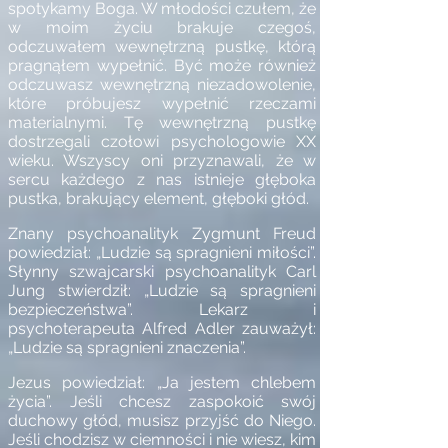
spotykamy Boga. W młodości czułem, że
w moim życiu brakuje czegoś,
odczuwałem wewnętrzną pustkę, którą
pragnąłem wypełnić. Być może również
odczuwasz wewnętrzną niezadowolenie,
które próbujesz wypełnić rzeczami
materialnymi. Tę wewnętrzną pustkę
dostrzegali czołowi psychologowie XX
wieku. Wszyscy oni przyznawali, że w
sercu każdego z nas istnieje głęboka
pustka, brakujący element, głęboki głód.
Znany psychoanalityk Zygmunt Freud
powiedział: „Ludzie są spragnieni miłości”.
Słynny szwajcarski psychoanalityk Carl
Jung stwierdził: „Ludzie są spragnieni
bezpieczeństwa”. Lekarz i
psychoterapeuta Alfred Adler zauważył:
„Ludzie są spragnieni znaczenia”.
Jezus powiedział: „Ja jestem chlebem
życia”. Jeśli chcesz zaspokoić swój
duchowy głód, musisz przyjść do Niego.
Jeśli chodzisz w ciemności i nie wiesz, kim