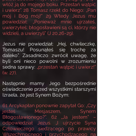
włóż ją do mojego boku. Przestań wątpić
i uwierz”.
28
Tomasz rzekł do Niego: „Pan
mój i Bóg mój!”
29
Wtedy Jezus mu
powiedział: „Ponieważ mnie ujrzałeś,
uwierzyłeś; błogosławieni są ci,
którzy nie
widzieli, a uwierzyli” (J 20,26-29).
Jezus nie powiedział: „Hej, chwileczkę,
Tomaszu! Posunąłeś się trochę za
daleko”. Zasadniczo zwrócił uwagę, że
byli oni nieco powolni w zrozumieniu
sedna sprawy:
„przestań wątpić i uwierz!”
(w. 27).
Następnie mamy
Jego bezpośrednie
oświadczenie przed wszystkimi starszymi
Izraela, że jest Synem Bożym:
61
Arcy
kapłan ponownie
zapytał Go: „Czy
jesteś Mesjaszem, Synem
Błogosławionego?”.
62
„Ja jestem” –
odpowiedział Jezus. „I ujrzycie Syna
Człowieczego siedzącego po prawicy
Wszechmocnego i przychodzącego na