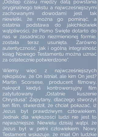
„Odstęp czasu między datą powstania
oryginalnego tekstu a najwcześniejszymi
zachowanymi dowodami jest tak
niewielki, że można go pominąć, a
ostatnia podstawa do jakichkolwiek
wątpliwości, że Pismo Święte dotarło do
nas w zasadniczo niezmienionej formie,
została teraz usunięta. Zarówno
autentyczność, jak i ogólną integralność
ksiąg Nowego Testamentu można uznać
za ostatecznie potwierdzone”.
Wiemy więc z najwcześniejszych
rękopisów, że On istniał, ale kim On jest?
Martin Scorsese, producent filmowy,
nakręcił kiedyś kontrowersyjny film
zatytułowany „Ostatnie kuszenie
Chrystusa”. Zapytany, dlaczego stworzył
ten film, stwierdził, że chciał pokazać, iż
Jezus był prawdziwym człowiekiem.
Jednak dla większości ludzi nie jest to
najważniejsze. Niewielu dzisiaj wątpi, że
Jezus był w pełni człowiekiem. Nowy
Testament wskazuje, że miał On ludzkie