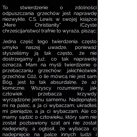
To stwierdzenie o zdolności
odpuszczania grzechów jest naprawdę
niezwykłe. C.S. Lewis w swojej książce
„Mere Christianity” (Czyste
chrześcijaństwo) trafnie to wyraża, pisząc:
Jedna część tego twierdzenia często
umyka naszej uwadze, ponieważ
słyszeliśmy ją tak często, że nie
dostrzegamy już, co tak naprawdę
oznacza. Mam na myśli twierdzenie o
przebaczaniu grzechów: jakichkolwiek
grzechów. Cóż, o ile mówcą nie jest sam
Bóg, jest to tak absurdalne, że aż
komiczne. Wszyscy rozumiemy, jak
człowiek przebacza krzywdy
wyrządzone jemu samemu. Nadepnąłeś
mi na palec, a ja ci wybaczam; ukradłeś
mi pieniądze, a ja ci wybaczam. Ale co
mamy sądzić o człowieku, który sam nie
został pozbawiony szat ani nie został
nadepnięty, a ogłosił, że wybacza ci
nadepnięcie na palce innych ludzi i