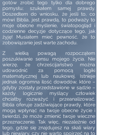
gotów zrobić tego tylko dla dobrego
pomysłu; szukałem samej prawdy.
Doszedłem do wniosku, że jeśli to, co
mówi Biblia, jest prawdą, to podważy to
moje obecne myślenie, światopogląd i
codzienne decyzje dotyczące tego, jak
żyję! Musiałem mieć pewność, że to
zobowiązanie jest warte zachodu.
Z wielką powagą rozpocząłem
poszukiwanie sensu mojego życia. Nie
wierzę, że chrześcijaństwo można
udowodnić za pomocą logiki
matematycznej lub naukowej. Istnieje
jednak ogromna ilość dowodów, które –
gdyby zostały przedstawione w sądzie –
każdy logicznie myślący człowiek
chciałby rozważyć i przeanalizować.
Biblia oferuje zadziwiające prawdy, które
mogą wpłynąć na twoje obecne życie i
twierdzi, że może zmienić twoje wieczne
przeznaczenie. Tak więc, niezależnie od
tego, gdzie się znajdujesz na skali wiary
lub niewiary, czy nie warto spojrzeć na to