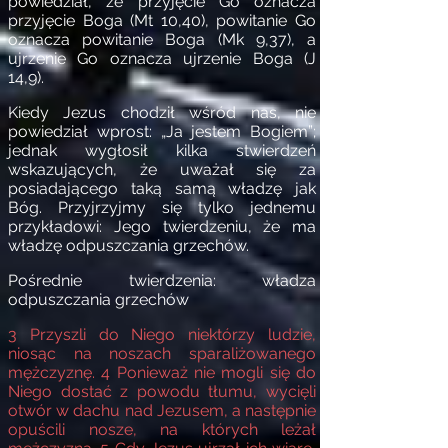
powiedział, że
przyjęcie Go oznacza
przyjęcie Boga (Mt 10,40), powitanie Go
oznacza powitanie Boga (Mk 9,37), a
ujrzenie Go oznacza ujrzenie Boga (J
14,9).
Kiedy Jezus chodził wśród nas, nie
powiedział wprost: „Ja jestem Bogiem”;
jednak wygłosił kilka stwierdzeń
wskazujących, że uważał się za
posiadającego taką samą władzę jak
Bóg. Przyjrzyjmy się tylko jednemu
przykładowi: Jego twierdzeniu, że ma
władzę odpuszczania grzechów.
Pośrednie twierdzenia: władza
odpuszczania grzechów
3
Przyszli do Niego niektórzy ludzie,
niosąc na noszach sparaliżowanego
mężczyznę.
4
Ponieważ nie mogli się do
Niego dostać z powodu tłumu, wycięli
otwór w dachu nad Jezusem, a następnie
opuścili nosze, na których leżał