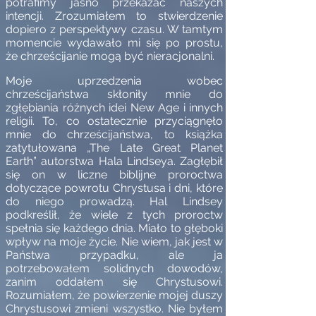
potrafimy jasno przekazać naszych
intencji. Zrozumiałem to stwierdzenie
dopiero z perspektywy czasu. W tamtym
momencie wydawało mi się po prostu,
że chrześcijanie mogą być nieracjonalni.
Moje uprzedzenia wobec
chrześcijaństwa skłoniły mnie do
zgłębiania różnych idei New Age i innych
religii. To, co ostatecznie przyciągnęło
mnie do chrześcijaństwa, to książka
zatytułowana „The Late Great Planet
Earth” autorstwa Hala Lindseya. Zagłębił
się on w liczne biblijne proroctwa
dotyczące powrotu Chrystusa i dni, które
do niego prowadzą. Hal Lindsey
podkreślił, że wiele z tych proroctw
spełnia się każdego dnia. Miało to głęboki
wpływ na moje życie. Nie wiem, jak jest w
Państwa przypadku, ale ja
potrzebowałem solidnych dowodów,
zanim oddałem się Chrystusowi.
Rozumiałem, że powierzenie mojej duszy
Chrystusowi zmieni wszystko. Nie byłem