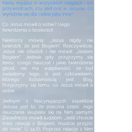
Kiedy myślisz o wszystkich religiach i ich
przywódcach, czy jest coś w Jezusie, co
wyróżnia się dla ciebie jako inne?
Co Jezus mówił o sobie? (Jego
twierdzenia o boskości)
Niektórzy mówią: „Jezus nigdy nie
twierdził, że jest Bogiem”. Rzeczywiście,
Jezus nie chodził i nie mówił: „Jestem
Bogiem”. Jednak gdy przyjrzymy się
temu, czego nauczał i jakie twierdzenia
głosił, nie ma wątpliwości, że był
świadomy tego, iż jest człowiekiem,
którego tożsamością jest Bóg.
Przyjrzyjmy się temu, co Jezus mówił o
sobie:
Jednym z fascynujących aspektów
Jezusa jest to, że znaczna część Jego
nauczania skupiała się na Nim samym.
Zasadniczo mówił ludziom: „Jeśli chcecie
mieć relację z Bogiem, musicie przyjść
do mnie” (J 14,6). Poprzez relację z Nim