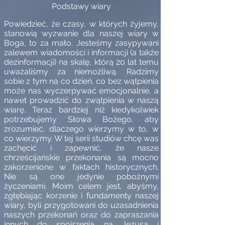
Podstawy wiary
Powiedzieć, że czasy, w których żyjemy,
stanowią wyzwanie dla naszej wiary w
Boga, to za mało. Jesteśmy zasypywani
zalewem wiadomości i informacji (a także
dezinformacji) na skalę, którą 20 lat temu
uważaliśmy za niemożliwą. Radzimy
sobie z tym na co dzień, co bez wątpienia
może nas wyczerpywać emocjonalnie, a
nawet prowadzić do zwątpienia w naszą
wiarę. Teraz bardziej niż kiedykolwiek
potrzebujemy Słowa Bożego, aby
zrozumieć, dlaczego wierzymy w to, w
co wierzymy. W tej serii studiów chcę was
zachęcić i zapewnić, że nasze
chrześcijańskie przekonania są mocno
zakorzenione w faktach historycznych.
Nie są one jedynie pobożnymi
życzeniami. Moim celem jest, abyśmy,
zgłębiając korzenie i fundamenty naszej
wiary, byli przygotowani do uzasadnienia
naszych przekonań oraz do zapraszania
innych do spojrzenia na Jezusa i