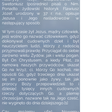
Swetoniusz (pośrednio) pisali o Nim.
Ponadto żydowski historyk Flawiusz
Józef, urodzony w 37 r. n.e., opisuje
Jezusa i Jego naśladowców w
następujący sposób:
W tym czasie żył Jezus, mądry człowiek,
jeśli wolno go nazwać człowiekiem, gdyż
dokonywał cudownych dzieł i był
nauczycielem ludzi, którzy z radością
przyjmowali prawdę. Przyciągał do siebie
zarówno wielu Żydów, jak i wielu pogan.
Był On Chrystusem, a kiedy Piłat, za
namową naszych przywódców, skazał
Go na krzyż, ci, którzy Go kochali, nie
opuścili Go, gdyż trzeciego dnia ukazał
się im ponownie jako żywy, tak jak
prorocy Boży przepowiedzieli to i
dziesięć tysięcy innych cudownych
rzeczy dotyczących Go; a plemię
chrześcijan, nazwane tak na Jego cześć,
nie
wyginęło do dnia dzisiejszego.
[1]
Czy możemy ufać Nowemu