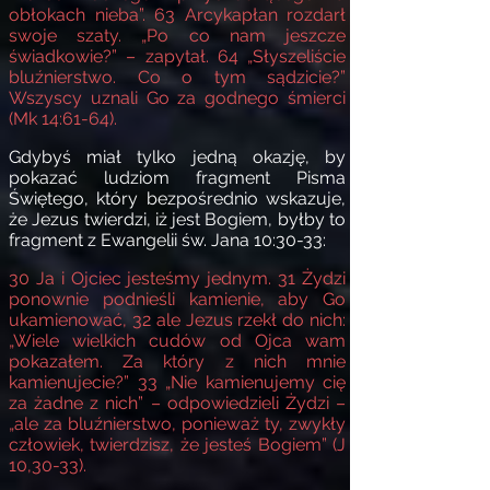
obłokach nieba”.
63
Arcykapłan rozdarł
swoje szaty. „Po co nam jeszcze
świadkowie?” – zapytał.
64
„Słyszeliście
bluźnierstwo. Co o tym sądzicie
?”
Wszyscy uznali Go za godnego śmierci
(Mk 14:61-64).
Gdybyś miał tylko jedną okazję, by
pokazać ludziom fragment Pisma
Świętego, który bezpośrednio wskazuje,
że Jezus twierdzi, iż jest Bogiem, byłby to
fragment z Ewangelii św. Jana 10:30-33:
30
Ja i Ojciec
jesteśmy jednym.
31
Żydzi
ponownie podnieśli kamienie, aby Go
ukamienować,
32
ale Jezus rzekł do nich:
„Wiele wielkich cudów od Ojca wam
pokazałem. Za który z nich mnie
kamienujecie?”
33
„Nie kamienujemy cię
za żadne z nich” – odpowiedzieli Żydzi –
„ale za bluźnierstwo, ponieważ ty, zwykły
człowiek, twierdzisz, że jesteś Bogiem” (J
10,30-33).