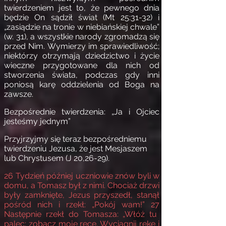
twierdzeniem jest to, że pewnego dnia
będzie On sądził świat (Mt 25:31-32) i
„zasiądzie na tronie w niebiańskiej chwale”
(w. 31), a wszystkie narody zgromadzą się
przed Nim. Wymierzy im sprawiedliwość;
niektórzy otrzymają dziedzictwo i życie
wieczne przygotowane dla nich od
stworzenia świata, podczas gdy inni
poniosą karę oddzielenia od Boga na
zawsze.
Bezpośrednie twierdzenia: „Ja i Ojciec
jesteśmy jednym”
Przyjrzyjmy się teraz bezpośredniemu
twierdzeniu Jezusa, że jest Mesjaszem
lub Chrystusem (J 20,26-29).
26
Tydzień później uczniowie znów byli w
domu, a Tomasz był z nimi. Chociaż drzwi
były zamknięte, Jezus przyszedł, stanął
pośród nich i rzekł: „Pokój wam!”
27
Następnie rzekł do Tomasza: „Włóż tu
palec; zobacz moje ręce. Wyciągnij rękę i