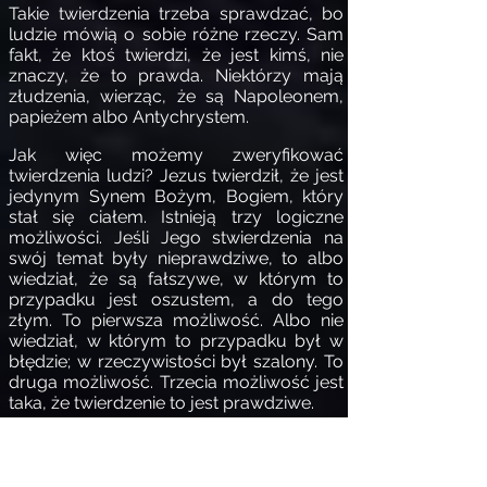
Takie twierdzenia trzeba sprawdzać, bo
ludzie mówią o sobie różne rzeczy. Sam
fakt, że ktoś twierdzi, że jest kimś, nie
znaczy, że to prawda. Niektórzy mają
złudzenia, wierząc, że są Napoleonem,
papieżem albo Antychrystem.
Jak więc
możemy zweryfikować
twierdzenia ludzi? Jezus twierdził, że jest
jedynym Synem Bożym, Bogiem, który
stał się ciałem. Istnieją trzy logiczne
możliwości. Jeśli Jego stwierdzenia na
swój temat były nieprawdziwe, to albo
wiedział, że są fałszywe, w którym to
przypadku jest oszustem, a do tego
złym. To pierwsza możliwość. Albo nie
wiedział, w którym to przypadku był w
błędzie; w rzeczywistości był szalony. To
druga możliwość. Trzecia możliwość jest
taka, że twierdzenie to jest prawdziwe.
Sprawdzanie twierdzeń: Pan, kłamca czy
szaleniec?