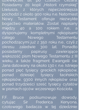
dziewięćset lat po czasach Cezara.
Posiadamy 20 kopii „Historii rzymskiej”
Liwiusza, z których najwcześniejsza
pochodzi z około 900 roku n.e. Natomiast
Nowy Testament oferuje niezwykłe
bogactwo materiałów. Został napisany
między 40 a 100 rokiem n.e., a
dysponujemy kompletnymi rękopisami
całego Nowego Testamentu
pochodzącymi już z 350 roku n.e., czyli z
okresu zaledwie 300 lat. Ponadto
posiadamy papirusy zawierające
większość pism Nowego Testamentu z III
wieku, a także fragment Ewangelii św.
Jana datowany na około 130 r. n.e. Istnieje
ponad pięć tysięcy greckich rękopisów,
ponad dziesięć tysięcy łacińskich
rękopisów, 9300 innych rękopisów oraz
ponad trzydzieści sześć tysięcy cytatów
w pismach ojców wczesnego Kościoła.
F.F. Bruce podsumowuje dowody,
cytując Sir Frederica Kenyona,
czołowego badacza w tej dziedzinie: