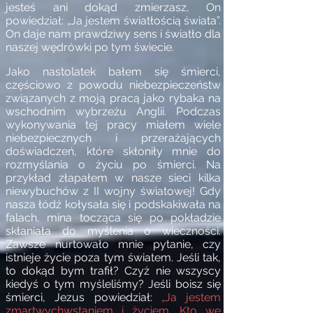
jesteś ani dokąd zmierzasz, On
powiedział: „Ja jestem światłością świata”.
On daje nam prawdziwy sens i światło dla
naszej wędrówki po tym świecie.
Jako nastolatek bałem się śmierci,
częściowo z powodu niebezpieczeństw
związanych z moją pracą jako rybaka na
wschodnim wybrzeżu Anglii. Podczas
wykonywania tej pracy miałem wiele
niebezpiecznych i przerażających
doświadczeń, które skłoniły mnie do
rozmyślania o życiu po śmierci. Na
przykład złapałem w nasze sieci kilka
niewybuchów z II wojny światowej! Gdy
nasza łódź kołysała się i podskakiwała na
falach, mina tocząca się po pokładzie
skłaniała do myślenia o wieczności.
Zawsze nurtowało mnie pytanie, czy
istnieje życie poza tym światem. Jeśli tak,
to dokąd bym trafił? Czyż nie wszyscy
kiedyś o tym myśleliśmy? Jeśli boisz się
śmierci, Jezus powiedział:
„Ja jestem
zmartwychwstaniem i życiem. Kto we