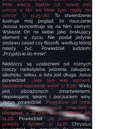
Mnie wierzy, będzie żył, nawet jeśli
umrze; a kto we Mnie żyje, nigdy nie
umrze” (J 11,25-26).
To stwierdzenie
ilustruje mój pogląd, że nauczanie
Jezusa koncentruje się na Nim samym.
Wskazał On na siebie jako brakujący
element w życiu. Nie podał jedynie
zestawu zasad czy filozofii, według której
należy żyć. Powiedział ludziom:
„Przyjdźcie do mnie!”.
Niektórzy są uzależnieni od różnych
rzeczy: narkotyków, jedzenia, zakupów,
alkoholu, seksu, a lista jest długa. Jezus
powiedział:
„Jeśli Syn was wyzwoli,
będziecie naprawdę wolni” (J 8,36).
Wielu
jest obciążonych zmartwieniami,
niepokojami, lękami i poczuciem winy.
Jezus powiedział:
„Przyjdźcie do mnie
wszyscy, którzy jesteście zmęczeni i
obciążeni, a Ja dam wam ukojenie” (Mt
11,28).
Powiedział:
„Ja jestem drogą,
prawdą i życiem” (
J 14,6).
Chrystus