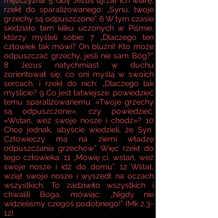
mężczyzna.
5
Gdy Jezus ujrzał ich wiarę,
rzekł do sparaliżowanego: „Synu, twoje
grzechy są odpuszczone”.
6
W tym czasie
siedziało tam kilku uczonych w Piśmie,
którzy myśleli sobie:
7
„Dlaczego ten
człowiek tak mówi? On bluźni! Kto może
odpuszczać grzechy, jeśli nie sam Bóg?”.
8
Jezus natychmiast w duchu
zorientował się, co oni myślą w swoich
sercach, i rzekł do nich: „Dlaczego tak
myślicie?
9
Co jest łatwiejsze: powiedzieć
temu sparaliżowanemu: «Twoje grzechy
są odpuszczone», czy powiedzieć:
«Wstań, weź swoje nosze i chodź»?
10
Chcę jednak, abyście wiedzieli, że Syn
Człowieczy ma na ziemi władzę
odpuszczania grzechów”. Więc rzekł do
tego człowieka:
11
„Mówię ci, wstań, weź
swoje nosze i idź do domu”.
12
Wstał,
wziął swoje nosze i wyszedł na oczach
wszystkich. To zadziwiło wszystkich i
chwalili Boga, mówiąc: „Nigdy nie
widzieliśmy czegoś podobnego!” (Mk 2,3-
12).