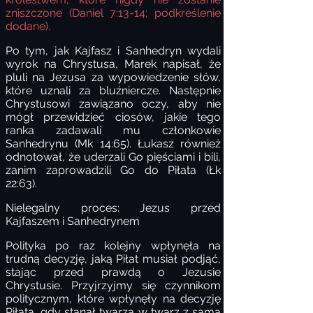
zniszczone (Daniel 7:13-14;
podkreślenie
dodane).
Po tym, jak Kajfasz i Sanhedryn wydali
wyrok na Chrystusa, Marek napisał, że
pluli na Jezusa za wypowiedzenie słów,
które uznali za bluźniercze. Następnie
Chrystusowi zawiązano oczy, aby nie
mógł przewidzieć ciosów, jakie tego
ranka zadawali mu członkowie
Sanhedrynu (Mk 14:65). Łukasz również
odnotował, że uderzali Go pięściami i bili,
zanim zaprowadzili Go do Piłata (Łk
22:63).
Nielegalny proces: Jezus przed
Kajfaszem i Sanhedrynem
Polityka po raz kolejny wpłynęła na
trudną decyzję, jaką Piłat musiał podjąć,
stając przed prawdą o Jezusie
Chrystusie. Przyjrzyjmy się czynnikom
politycznym, które wpłynęły na decyzję
Piłata, gdy stanął twarzą w twarz z samą