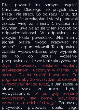
Piłat pozwolił im samym osądzić
Chrystusa. Dlaczego nie przyjęli słów
Piłata i nie stracili Go od razu? (J 18, 31).
Możliwe, że arcykapłan i starsi planowali
zrzucić winę za śmierć Chrystusa na
Rzymian, uwalniając się w ten sposób od
odpowiedzialności. W odpowiedzi na
decyzję Piłata powiedzieli: „Nie mamy
jednak prawa nikogo skazywać na
śmierć” – argumentowali. Ta odpowiedź
została wypowiedziana, aby wypełniło
się to, co Jezus wcześniej
przepowiedział, że zostanie ukrzyżowany.
„Syn Człowieczy zostanie wydany
arcykapłanom i uczonym w Piśmie. Oni
skazują Go na śmierć i wydadzą Go
poganom, aby Go wyszydzili, ubiczowali i
ukrzyżowali” (Mt 20,18-19
), a Jan zapisuje
słowa Jezusa, że umrze, będąc
wywyższonym.
„A ja, gdy zostanę
wywyższony nad ziemię, przyciągnę
wszystkich do siebie” (J 12,32).
Żydowscy
przywódcy próbowali obalić Jego