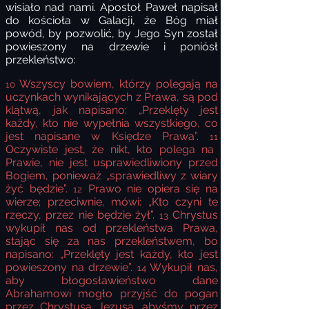
wisiało nad nami. Apostoł Paweł napisał
do kościoła w Galacji, że Bóg miał
powód, by pozwolić, by Jego Syn został
powieszony na drzewie i poniósł
przekleństwo:
Wszyscy bowiem, którzy polegają na
10
uczynkach wynikających z Prawa, są pod
klątwą, jak napisano: „Przeklęty jest
każdy, kto nie wypełnia wszystkiego, co
jest napisane w Księdze Prawa”.
11
Oczywiste jest, że nikt, kto polega na
Prawie, nie jest usprawiedliwiony przed
Bogiem, ponieważ „sprawiedliwy z wiary
żyć będzie”.
Prawo nie opiera się na
12
wierze; przeciwnie, mówi: „Kto czyni te
rzeczy, przez nie będzie żył”.
Chrystus
13
wykupił nas od przekleństwa Prawa,
stając się za nas przekleństwem, bo
napisano: „Przeklęty jest każdy, kto jest
powieszony na drzewie”.
Wykupił nas,
14
aby błogosławieństwo dane
Abrahamowi mogło przyjść do pogan
przez Chrystusa Jezusa, abyśmy przez