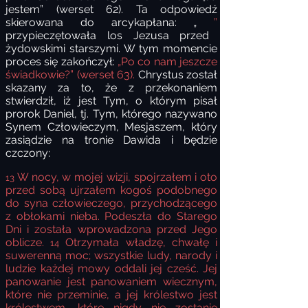
jestem” (werset 62). Ta odpowiedź
skierowana do arcykapłana: „
”
przypieczętowała los Jezusa przed
żydowskimi starszymi. W tym momencie
proces się zakończył:
„Po co nam jeszcze
świadkowie?” (werset 63).
Chrystus został
skazany za to, że z przekonaniem
stwierdził, iż jest Tym, o którym pisał
prorok Daniel, tj. Tym, którego nazywano
Synem Człowieczym, Mesjaszem, który
zasiądzie na tronie Dawida i będzie
czczony:
W nocy, w mojej wizji, spojrzałem i oto
13
przed sobą ujrzałem kogoś podobnego
do syna człowieczego, przychodzącego
z obłokami nieba. Podeszła do Starego
Dni i została wprowadzona przed Jego
oblicze.
Otrzymała władzę, chwałę i
14
suwerenną moc; wszystkie ludy, narody i
ludzie każdej mowy oddali jej cześć. Jej
panowanie jest panowaniem wiecznym,
które nie przeminie, a jej królestwo jest
królestwem, które nigdy nie zostanie