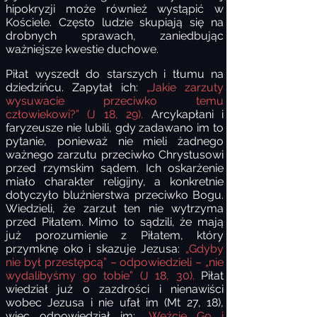
hipokryzji może również wystąpić w
Kościele. Często ludzie skupiają się na
drobnych sprawach, zaniedbując
ważniejsze kwestie duchowe.
Piłat wyszedł do starszych i tłumu na
dziedzińcu. Zapytał ich:
„Jakie zarzuty
wysuwacie przeciwko temu
człowiekowi?” (J 18, 29).
Arcykapłani i
faryzeusze nie lubili, gdy zadawano im to
pytanie, ponieważ nie mieli żadnego
ważnego zarzutu przeciwko Chrystusowi
przed rzymskim sądem. Ich oskarżenie
miało charakter religijny, a konkretnie
dotyczyło bluźnierstwa przeciwko Bogu.
Wiedzieli, że zarzut ten nie wytrzyma
przed Piłatem. Mimo to sądzili, że mają
już porozumienie z Piłatem, który
przymknę oko i skazuje Jezusa:
„Gdyby
nie był przestępcą” – odpowiedzieli – „nie
wydalibyśmy go tobie” (J 18, 30).
Piłat
wiedział już o zazdrości i nienawiści
wobec Jezusa i nie ufał im (Mt 27, 18),
więc odpowiedział im:
„Weźcie Go i