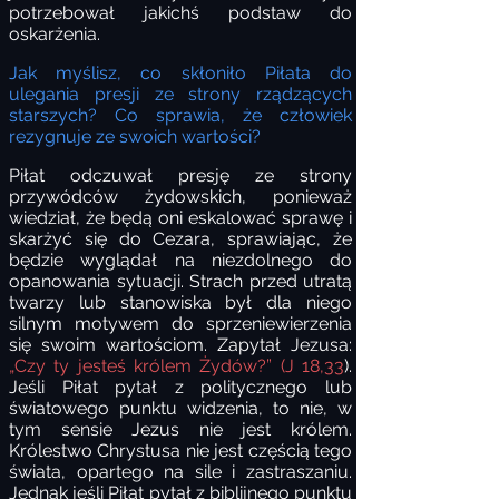
potrzebował jakichś podstaw do
oskarżenia.
Jak myślisz, co skłoniło Piłata do
ulegania presji ze strony rządzących
starszych? Co sprawia, że człowiek
rezygnuje ze swoich wartości?
Piłat odczuwał presję ze strony
przywódców żydowskich, ponieważ
wiedział, że będą oni eskalować sprawę i
skarżyć się do Cezara, sprawiając, że
będzie wyglądał na niezdolnego do
opanowania sytuacji. Strach przed utratą
twarzy lub stanowiska był dla niego
silnym motywem do sprzeniewierzenia
się swoim wartościom. Zapytał Jezusa:
„Czy ty jesteś królem Żydów?” (J 18,33
).
Jeśli Piłat pytał z politycznego lub
światowego punktu widzenia, to nie, w
tym sensie Jezus nie jest królem.
Królestwo Chrystusa nie jest częścią tego
świata, opartego na sile i zastraszaniu.
Jednak jeśli Piłat pytał z biblijnego punktu