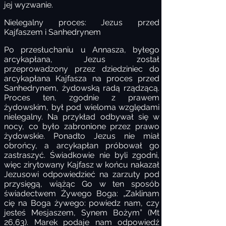
jej wyzwanie.
Nielegalny proces: Jezus przed
Kajfaszem i Sanhedrynem
Po przesłuchaniu u Annasza, byłego
arcykapłana, Jezus został
przeprowadzony przez dziedziniec do
arcykapłana Kajfasza na proces przed
Sanhedrynem, żydowską radą rządzącą.
Proces ten, zgodnie z prawem
żydowskim, był pod wieloma względami
nielegalny. Na przykład odbywał się w
nocy, co było zabronione przez prawo
żydowskie. Ponadto Jezus nie miał
obrońcy, a arcykapłan próbował go
zastraszyć. Świadkowie nie byli zgodni,
więc zirytowany Kajfasz w końcu nakazał
Jezusowi odpowiedzieć na zarzuty pod
przysięgą, wiążąc Go w ten sposób
świadectwem Żywego Boga: „Zaklinam
cię na Boga żywego: powiedz nam, czy
jesteś Mesjaszem, Synem Bożym” (Mt
26,63). Marek podaje nam odpowiedź