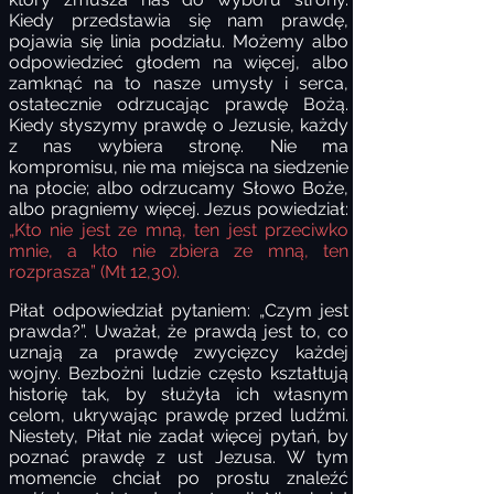
Kiedy przedstawia się nam prawdę,
pojawia się linia podziału. Możemy albo
odpowiedzieć głodem na więcej, albo
zamknąć na to nasze umysły i serca,
ostatecznie odrzucając prawdę Bożą.
Kiedy słyszymy prawdę o Jezusie, każdy
z nas wybiera stronę. Nie ma
kompromisu, nie ma miejsca na siedzenie
na płocie; albo odrzucamy Słowo Boże,
albo pragniemy więcej. Jezus powiedział:
„Kto nie jest ze mną, ten jest przeciwko
mnie, a kto nie zbiera ze mną, ten
rozprasza” (Mt 12,30).
Piłat odpowiedział pytaniem: „Czym jest
prawda?”. Uważał, że prawdą jest to, co
uznają za prawdę zwycięzcy każdej
wojny. Bezbożni ludzie często kształtują
historię tak, by służyła ich własnym
celom, ukrywając prawdę przed ludźmi.
Niestety, Piłat nie zadał więcej pytań, by
poznać prawdę z ust Jezusa. W tym
momencie chciał po prostu znaleźć