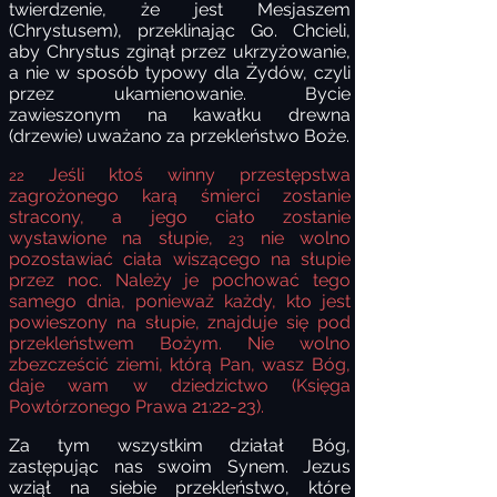
twierdzenie, że jest Mesjaszem
(Chrystusem), przeklinając Go. Chcieli,
aby Chrystus zginął przez ukrzyżowanie,
a nie w sposób typowy dla Żydów, czyli
przez ukamienowanie. Bycie
zawieszonym na kawałku drewna
(drzewie) uważano za przekleństwo Boże.
Jeśli ktoś winny przestępstwa
22
zagrożonego karą śmierci zostanie
stracony, a jego ciało zostanie
wystawione na słupie,
nie wolno
23
pozostawiać ciała wiszącego na słupie
przez noc. Należy je pochować tego
samego dnia, ponieważ każdy, kto jest
powieszony na słupie, znajduje się pod
przekleństwem Bożym. Nie wolno
zbezcześcić ziemi, którą Pan, wasz Bóg,
daje wam w dziedzictwo (Księga
Powtórzonego Prawa 21:22-23).
Za tym wszystkim działał Bóg,
zastępując nas swoim Synem. Jezus
wziął na siebie przekleństwo, które