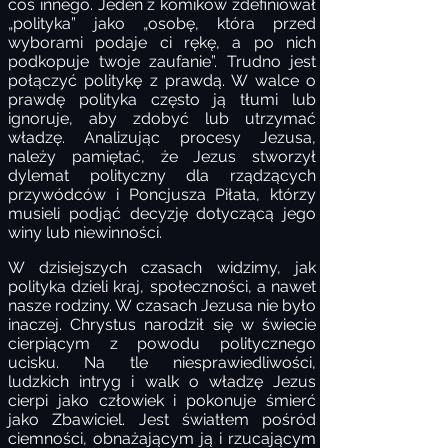
coś innego. Jeden z komików zdefiniował
„polityka” jako „osobę, która przed
wyborami podaje ci rękę, a po nich
podkopuje twoje zaufanie”. Trudno jest
połączyć politykę z prawdą. W walce o
prawdę polityka często ją tłumi lub
ignoruje, aby zdobyć lub utrzymać
władzę. Analizując procesy Jezusa,
należy pamiętać, że Jezus stworzył
dylemat polityczny dla rządzących
przywódców i Poncjusza Piłata, którzy
musieli podjąć decyzję dotyczącą jego
winy lub niewinności.
W dzisiejszych czasach widzimy, jak
polityka dzieli kraj, społeczności, a nawet
nasze rodziny. W czasach Jezusa nie było
inaczej. Chrystus narodził się w świecie
cierpiącym z powodu politycznego
ucisku. Na tle niesprawiedliwości,
ludzkich intryg i walk o władzę Jezus
cierpi jako człowiek i pokonuje śmierć
jako Zbawiciel. Jest światłem pośród
ciemności, obnażającym ją i rzucającym