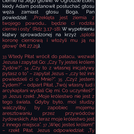
ciernie na Jego głowie. W Ogrodzie Eden,
kiedy Adam postanowił posłuchać głosu
węża zamiast głosu Boga, Pan
powiedział:
„Przeklęta jest ziemia z
twojego powodu… będzie ci rodziła
ciernie i osty” (Rdz 3,17-18).
W wypełnieniu
klątwy sprowadzonej na krzyż
„splotli
koronę cierniową i włożyli mu ją na
głowę” (Mt 27,29
).
Wtedy Piłat wrócił do pałacu, wezwał
33
Jezusa i zapytał Go: „Czy Ty jesteś królem
Żydów?”.
„Czy to z własnej inicjatywy
34
pytasz o to” – zapytał Jezus – „czy też inni
powiedzieli ci o Mnie?”.
„Czyż jestem
35
Żydem?” – odparł Piłat. „Twój własny lud i
arcykapłani wydali Cię mi. Co uczyniłeś?”
Jezus rzekł: „Moje królestwo nie jest z
36
tego świata. Gdyby było, moi słudzy
walczyliby, by zapobiec mojemu
aresztowaniu przez przywódców
żydowskich. Ale teraz moje królestwo jest
z innego miejsca”.
„Więc jesteś królem!”
37
– rzekł Piłat. Jezus odpowiedział: „Ty