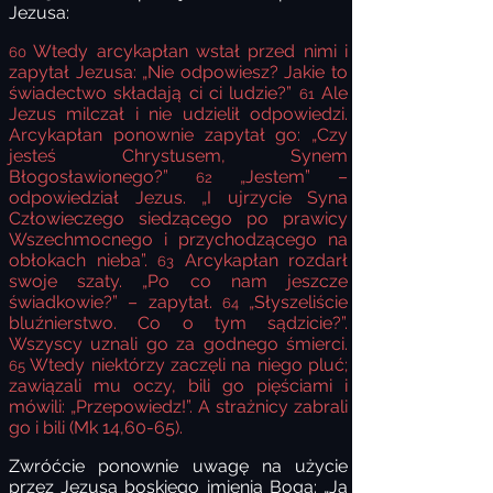
Jezusa:
Wtedy arcykapłan wstał przed nimi i
60
zapytał Jezusa: „Nie odpowiesz? Jakie to
świadectwo składają ci ci ludzie?”
Ale
61
Jezus milczał i nie udzielił odpowiedzi.
Arcykapłan ponownie zapytał go: „Czy
jesteś Chrystusem, Synem
Błogosławionego?”
„Jestem” –
62
odpowiedział Jezus. „I ujrzycie Syna
Człowieczego siedzącego po prawicy
Wszechmocnego i przychodzącego na
obłokach nieba”.
Arcykapłan rozdarł
63
swoje szaty. „Po co nam jeszcze
świadkowie?” – zapytał.
„Słyszeliście
64
bluźnierstwo. Co o tym sądzicie?”.
Wszyscy uznali go za godnego śmierci.
Wtedy niektórzy zaczęli na niego pluć;
65
zawiązali mu oczy, bili go pięściami i
mówili: „Przepowiedz!”.
A strażnicy zabrali
go i bili (Mk 14,60-65).
Zwróćcie ponownie uwagę na użycie
przez Jezusa boskiego imienia Boga: „Ja