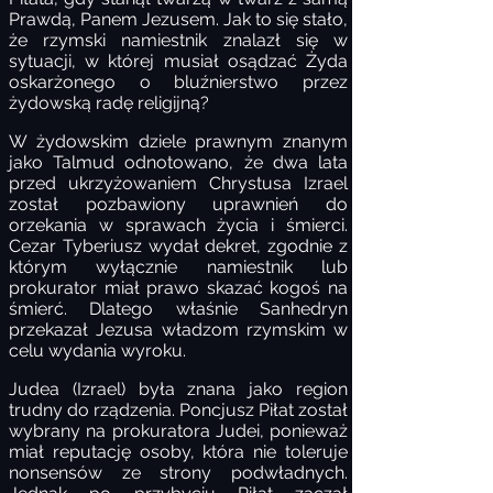
Prawdą, Panem Jezusem. Jak to się stało,
że rzymski namiestnik znalazł się w
sytuacji, w której musiał osądzać Żyda
oskarżonego o bluźnierstwo przez
żydowską radę religijną?
W żydowskim dziele prawnym znanym
jako Talmud odnotowano, że dwa lata
przed ukrzyżowaniem Chrystusa Izrael
został pozbawiony uprawnień do
orzekania w sprawach życia i śmierci.
Cezar Tyberiusz wydał dekret, zgodnie z
którym wyłącznie namiestnik lub
prokurator miał prawo skazać kogoś na
śmierć. Dlatego właśnie Sanhedryn
przekazał Jezusa władzom rzymskim w
celu wydania wyroku.
Judea (Izrael) była znana jako region
trudny do rządzenia. Poncjusz Piłat został
wybrany na prokuratora Judei, ponieważ
miał reputację osoby, która nie toleruje
nonsensów ze strony podwładnych.