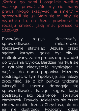
„Weźcie go sami i osądźcie według
waszego prawa”. „Ale my nie mamy
prawa nikogo skazywać na śmierć” –
sprzeciwili się.
Stało się to, aby się
32
wypełniło to, co Jezus powiedział o
rodzaju śmierci, jaką miał ponieść (J
18,28-32).
Przywódcy religijni zlekceważyli
sprawiedliwość i miłosierdzie,
bezprawnie stawiając Jezusa przed
sądem karnym, gdzie był bity i
maltretowany, zanim proces doprowadził
do wydania wyroku. Bardziej martwili się
o rytualną nieczystość wynikającą z
wejścia do domu poganina. Możemy
dostrzegać w tym hipokryzję, ale należy
zrozumieć, że z ich punktu widzenia
wierzyli, iż słusznie domagają się
sprawiedliwości, karząc kogoś, kogo
postrzegali jako bluźniercę i sprawcę
zamieszek. Prawda ucieleśniła się przed
nimi w osobie Jezusa Chrystusa, ale oni
jej nie dostrzegli. Podobny rodzaj