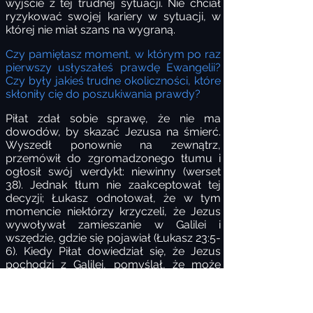
wyjście z tej trudnej sytuacji. Nie chciał
ryzykować swojej kariery w sytuacji, w
której nie miał szans na wygraną.
Czy pamiętasz moment, w którym po raz
pierwszy usłyszałeś prawdę Ewangelii?
Czy były jakieś trudne okoliczności, które
skłoniły cię do poszukiwania prawdy?
Piłat zdał sobie sprawę, że nie ma
dowodów, by skazać Jezusa na śmierć.
Wyszedł ponownie na zewnątrz,
przemówił do zgromadzonego tłumu i
ogłosił swój werdykt: niewinny (werset
38). Jednak tłum nie zaakceptował tej
decyzji; Łukasz odnotował, że w tym
momencie niektórzy krzyczeli, że Jezus
wywoływał zamieszanie w Galilei i
wszędzie, gdzie się pojawiał (Łukasz 23:5-
6). Kiedy Piłat dowiedział się, że Jezus
pochodzi z Galilei, pomyślał, że może
przekazać Go Herodowi Antypasowi,
władcy Galilei, który w tym czasie
przebywał w Jerozolimie.