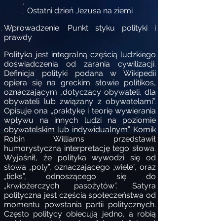
Ostatni dzień Jezusa na ziemi
Wprowadzenie: Punkt styku polityki i
prawdy
Polityka jest integralną częścią ludzkiego
doświadczenia od zarania cywilizacji.
Definicja polityki podana w Wikipedii
opiera się na greckim słowie politikos,
oznaczającym „dotyczący obywateli, dla
obywateli lub związany z obywatelami”.
Opisuje ona „praktykę i teorię wywierania
wpływu na innych ludzi na poziomie
obywatelskim lub indywidualnym”. Komik
Robin Williams przedstawił
humorystyczną interpretację tego słowa.
Wyjaśnił, że polityka wywodzi się od
słowa „poly”, oznaczającego „wiele”, oraz
„ticks”, odnoszącego się do
„krwiożerczych pasożytów”. Satyra
polityczna jest częścią społeczeństwa od
momentu powstania partii politycznych.
Często politycy obiecują jedno, a robią