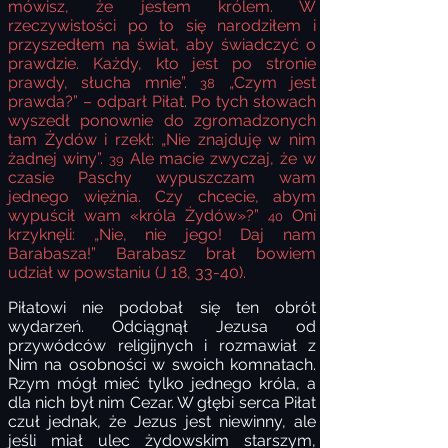
mówisz, że jestem królem. W
rzeczywistości po to się narodziłem i
przyszedłem na świat, aby świadczyć o
prawdzie. Każdy, kto jest po stronie
prawdy, słucha mnie”.
„Czym jest
38
prawda?” – odparł Piłat. Po tych słowach
wyszedł ponownie do zgromadzonych
tam Żydów i rzekł: „Nie znajduję w nim
żadnej winy”.
Ale macie zwyczaj, że w
39
czasie Paschy wypuszczam wam
jednego więźnia. Czy chcecie, abym
wypuścił wam «króla Żydów»?”
Oni
40
krzyknęli: „Nie, nie jego! Daj nam
Barabasza!” Barabasz brał bowiem
udział w powstaniu (J 18, 33-40).
Piłatowi nie podobał się ten obrót
wydarzeń. Odciągnął Jezusa od
przywódców religijnych i rozmawiał z
Nim na osobności w swoich komnatach.
Rzym mógł mieć tylko jednego króla, a
dla nich był nim Cezar. W głębi serca Piłat
czuł jednak, że Jezus jest niewinny, ale
jeśli miał ulec żydowskim starszym,