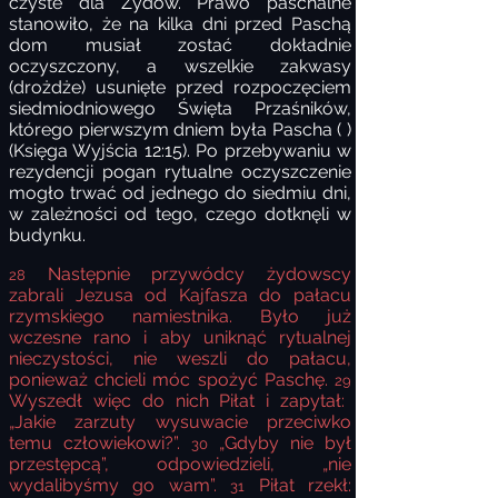
czyste dla Żydów. Prawo paschalne
stanowiło, że na kilka dni przed Paschą
dom musiał zostać dokładnie
oczyszczony, a wszelkie zakwasy
(drożdże) usunięte przed rozpoczęciem
siedmiodniowego Święta Przaśników,
którego pierwszym dniem była Pascha ( )
(Księga Wyjścia 12:15). Po przebywaniu w
rezydencji pogan rytualne oczyszczenie
mogło trwać od jednego do siedmiu dni,
w zależności od tego, czego dotknęli w
budynku.
Następnie przywódcy żydowscy
28
zabrali Jezusa od Kajfasza do pałacu
rzymskiego namiestnika. Było już
wczesne rano i aby uniknąć rytualnej
nieczystości, nie weszli do pałacu,
ponieważ chcieli móc spożyć Paschę.
29
Wyszedł więc do nich Piłat i zapytał:
„Jakie zarzuty wysuwacie przeciwko
temu człowiekowi?”.
„Gdyby nie był
30
przestępcą”, odpowiedzieli, „nie
wydalibyśmy go wam”.
Piłat rzekł:
31