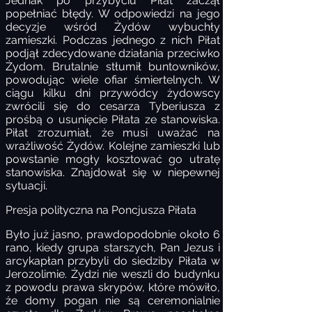
Jednak po przybyciu Piłat zaczął
popełniać błędy. W odpowiedzi na jego
decyzje wśród Żydów wybuchły
zamieszki. Podczas jednego z nich Piłat
podjął zdecydowane działania przeciwko
Żydom. Brutalnie stłumił buntowników,
powodując wiele ofiar śmiertelnych. W
ciągu kilku dni przywódcy żydowscy
zwrócili się do cesarza Tyberiusza z
prośbą o usunięcie Piłata ze stanowiska.
Piłat zrozumiał, że musi uważać na
wrażliwość Żydów. Kolejne zamieszki lub
powstanie mogły kosztować go utratę
stanowiska. Znajdował się w niepewnej
sytuacji.
Presja polityczna na Poncjusza Piłata
Było już jasno, prawdopodobnie około 6
rano, kiedy grupa starszych, Pan Jezus i
arcykapłan przybyli do siedziby Piłata w
Jerozolimie. Żydzi nie weszli do budynku
z powodu prawa skrypów, które mówiło,
że domy pogan nie są ceremonialnie