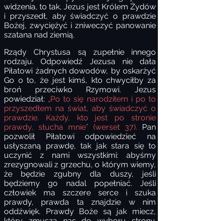
widzenia, to tak, Jezus jest Królem Żydów
i przyszedł, aby świadczyć o prawdzie
Bożej, zwyciężyć i zniweczyć panowanie
szatana nad ziemią.
Rządy Chrystusa są zupełnie innego
rodzaju. Odpowiedź Jezusa nie dała
Piłatowi żadnych dowodów, by oskarżyć
Go o to, że jest kimś, kto chwyciłby za
broń przeciwko Rzymowi. Jezus
powiedział:
„Po to się narodziłem i po to
przyszedłem na świat, aby świadczyć o
prawdzie. Każdy, kto jest po stronie
prawdy, słucha mnie” (werset 37).
Pan
pozwolił Piłatowi odpowiedzieć na
usłyszaną prawdę, tak jak stara się to
uczynić z nami wszystkimi: abyśmy
zrezygnowali z grzechu, o którym wiemy,
że będzie zgubny dla duszy, jeśli
będziemy go nadal popełniać. Jeśli
człowiek ma szczere serce i szuka
prawdy, prawda ta znajdzie w nim
oddźwięk. Prawdy Boże są jak miecz,
który zmusza nas do wyboru strony.