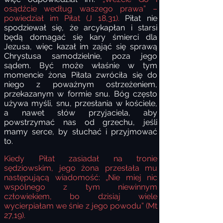
osądźcie według waszego prawa” –
powiedział im Piłat (J 18,31).
Piłat nie
spodziewał się, że arcykapłan i starsi
będą domagać się kary śmierci dla
Jezusa, więc kazał im zająć się sprawą
Chrystusa samodzielnie, poza jego
sądem. Być może właśnie w tym
momencie żona Piłata zwróciła się do
niego z poważnym ostrzeżeniem,
przekazanym w formie snu. Bóg często
używa myśli, snu, przesłania w kościele,
a nawet słów przyjaciela, aby
powstrzymać nas od grzechu, jeśli
mamy serce, by słuchać i przyjmować
to.
Kiedy Piłat zasiadał na tronie
sędziowskim, jego żona przesłała mu
następującą wiadomość: „Nie miej nic
wspólnego z tym niewinnym
człowiekiem, bo dzisiaj wiele
wycierpiałam we śnie z jego powodu” (Mt
27,19).