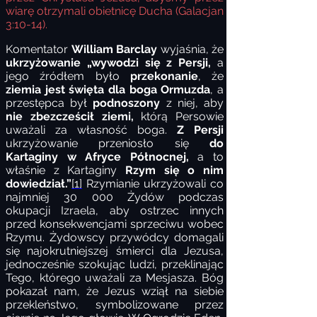
wiarę otrzymali obietnicę Ducha (Galacjan
3:10-14).
Komentator
William Barclay
wyjaśnia, że
ukrzyżowanie „wywodzi się z Persji,
a
jego źródłem było
przekonanie
, że
ziemia jest święta dla boga Ormuzda
, a
przestępca był
podnoszony
z niej, aby
nie zbezcześcił ziemi,
którą Persowie
uważali za własność boga.
Z Persji
ukrzyżowanie przeniosło się
do
Kartaginy w Afryce Północnej,
a to
właśnie z Kartaginy
Rzym się o nim
dowiedział.”
[1]
Rzymianie ukrzyżowali co
najmniej 30 000 Żydów podczas
okupacji Izraela, aby ostrzec innych
przed konsekwencjami sprzeciwu wobec
Rzymu. Żydowscy przywódcy domagali
się najokrutniejszej śmierci dla Jezusa,
jednocześnie szokując ludzi, przeklinając
Tego, którego uważali za Mesjasza. Bóg
pokazał nam, że Jezus wziął na siebie
przekleństwo, symbolizowane przez