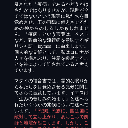
及された「疫病」であるかどうかは
さだかではあり
ませんが、
現世
が全
てではないという現実に私たちを目
覚めさせ、王の
再臨
に備え
させる
た
めの神からのしるしかもしれませ
ん。「疫病」という言葉は、ペスト
など、致命的な流行病を意味するギ
リシャ語
「
loymos」
に由来します。
個人
的な
見解として、私はコロナが
人々を揺さぶり、注意を
喚起するこ
と
を神によって許されていると考え
ています。
マタイの福音書では、霊的な眠りか
ら私たちを目覚めさせる兆候に関し
てさらに言及しています。イエスは
「生みの苦しみの始まり」と述べら
れたいくつかの兆候について述べて
います。
「民族は民族に、国は国に
敵対して立ち上がり、あちこちで飢
饉と地震が起こります。しかし、こ