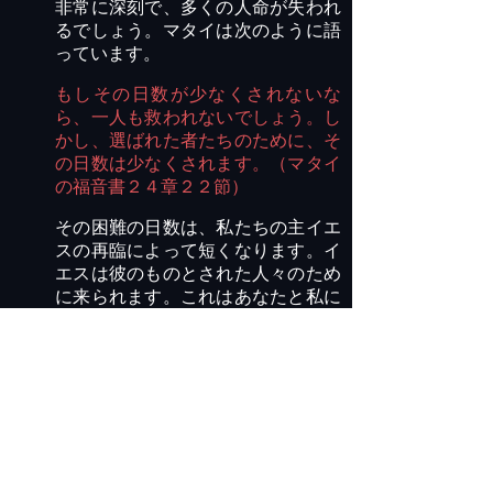
非常に深刻で、多くの人命が失われ
るでしょう。マタイは次のように語
っています。
もしその日数が少なくされないな
ら、一人も救われないでしょう。し
かし、選ばれた者たちのために、そ
の日数は少なくされます。（マタイ
の福音書２４章２２節）
その困難の日数は、私たちの主イエ
スの再臨によって短くなります。イ
エスは彼のもの
とされた
人々のため
に来られます。これはあなたと私に
とって何を意味
するでしょう
か？
今
私たちはキリストのものであること
を再確認し、
キリストが来られ
る再
臨の時、
恥じ
入
ることがないように
しましょう。
私たちは
このように想
像を超越するような時代に生かされ
ていますが
、恐れる必要はありませ
ん。キリストが帰ってこられる
こと