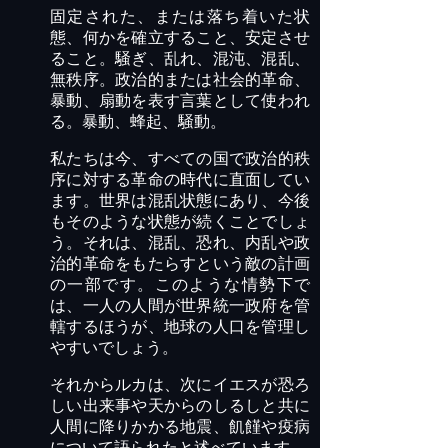
固定された、または落ち着いた状
態、何かを確立すること、安定させ
ること。騒ぎ、乱れ、混沌、混乱、
無秩序。政治的または社会的革命、
暴動、扇動を表す言葉として使われ
る。暴動、蜂起、騒動。
私たちは今、すべての国で政治的秩
序に対する革命の時代に直面してい
ます。世界は混乱状態にあり、今後
もそのような状態が続くことでしょ
う。それは、混乱、恐れ、内乱や政
治的革命をもたらすという敵の計画
の一部です。このような情勢下で
は、一人の人間が世界統一政府を管
轄するほうが、地球の人口を管理し
やすいでしょう。
それからルカは、次にイエスが恐ろ
しい出来事や天からのしるしと共に
人間に降りかかる地震、飢饉や疫病
について語られたと述べています。