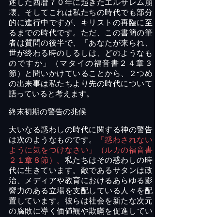
述した西暦７０年に起きたエルサレム崩
壊、そしてこれは私たちの時代でも部分
的に進行中ですが、キリストの再臨に至
るまでの時代です。ただ、この書簡の筆
者は質問の後半で、「あなたが来られ、
世が終わる時のしるしは、どのようなも
のですか」（マタイの福音書２４章３
節）と問いかけていることから、２つめ
の出来事は私たちより先の時代について
語っていると考えます。
終末初期の警告
の
兆候
大いなる惑わしの時代に関する神の警告
は次のようなものです
。
「惑わされない
ように気をつけなさい」（ルカの福音書
２１章８節）。
私たちはその惑わしの時
代に生きています。敵であるサタンは政
治、メディアや教育におけるあらゆる影
響力のある立場を支配している人々
を配
置しています。彼ら
は社会を新たな
次元
の
腐敗
に導く
価値観
や欺瞞を促進し
てい