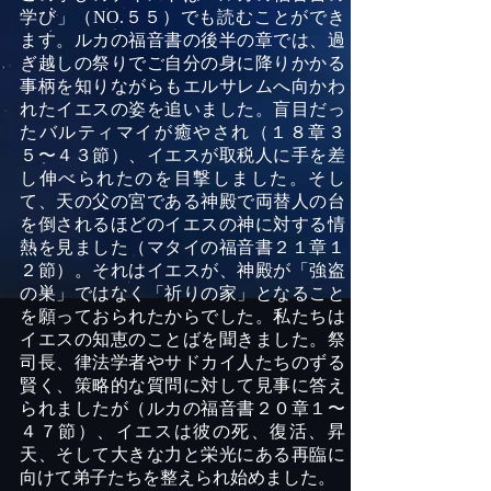
学び」（
NO.
５５）でも読むことができ
ます。ルカの福音書の後半の章では、過
ぎ越しの祭りでご自分の身に降りかかる
事柄を知りながらもエルサレムへ向かわ
れたイエスの姿を追いました。盲目だっ
たバルティマイが癒やされ（１８章３
５〜４３節）、イエスが取税人に手を差
し伸べられたのを目撃しました。そし
て、天の父の宮である神殿で両替人の台
を倒されるほどのイエスの神に対する情
熱を見ました（マタイの福音書２１章１
２節）。それはイエスが、神殿が「強盗
の巣」ではなく「祈りの家」となること
を願っておられたからでした。私たちは
イエスの知恵のことばを聞きました。祭
司長、律法学者やサドカイ人たちのずる
賢く、策略的な質問に対して見事に答え
られましたが（ルカの福音書２０章１〜
４７節）、イエスは彼の死、復活、昇
天、そして大きな力と栄光にある再臨に
向けて弟子たちを整えられ始めました。