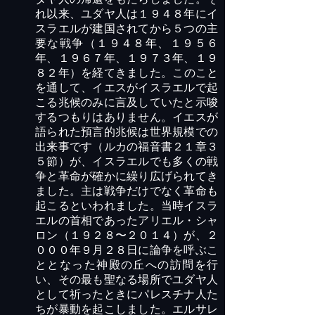
れ以来、ユダヤ人は１９４８年にイ
スラエルが建国されてから５つの
主
要
な戦争（１９４８年、１９５６
年、１９６７年、１９７３年、１９
８２年）を
経
てきました。
このこと
を通して、イエスがイスラエルで起
こる兆候のみに言及していたと示唆
するつもりはありません。
イエスが
語られた預言的兆候は世界
規模
での
出来事です（ルカの福音書２１章３
５節）が、イスラエル
で
も
多くの戦
争と革命が確かに繰り広げられてき
ました
。主は戦争だけでなく革命も
起こると
い
われました。当時イスラ
エルの首相であったアリエル・シャ
ロン（１９２８〜２０１４）が、２
０００年９月２８日に論争を呼ぶ
こ
ととなった
神殿の丘への訪問を行
い、その最も聖なる場所でユダヤ人
として祈ったときにパレスチナ人た
ちが暴動を起こしました。エルサレ