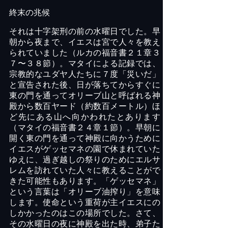
終末の兆候
それは十字架刑の前の水曜日でした。早
朝から夜まで、イエスは宮で人々を教え
られていました（ルカの福音書２１章３
７〜３８節）。マタイによる記録では、
宗教的なユダヤ人たちに７度「災いだ」
と宣告された後、日が落ちてからすぐに
東の門を通ってオリーブ山と呼ばれる神
殿から数百ヤード（約数百メートル）ほ
ど先にある山へ向かわれたとあります
（マタイの福音書２４章１節）。早朝に
開く東の門を通って神殿に向かうために
イエスがゲッセマネの園で休まれていた
ゆえに、過ぎ越しの祭りのためにエルサ
レムを訪れていた人々に教えることがで
きた可能性もあります。「ゲッセマネ」
という言葉は「オリーブ油搾り」を意味
します。使命という重荷が主イエスにの
しかかったのはこの場所でした。さて、
その水曜日の夜に神殿を出た時、弟子た