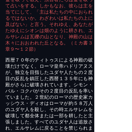
て占いをする。しかもなお、彼らは主を
当てにして、「主は私たちの中におられ
るではないか。わざわいは私たちの上に
及ばない」と言う。それゆえ、あなたが
たゆえにシオンは畑のように耕され、エ
ルサレムは瓦礫の山となり、神殿の山は
木々におおわれた丘となる。（ミカ書３
章９〜１２節）
西暦７０年のティトゥスによる神殿の破
壊だけでなく、ローマ皇帝ハドリアヌス
が、独立を目指したユダヤ人たちの２度
目の反乱を鎮圧した西暦１３５年にも神
殿がさらに破壊されています。シモン・
バル・コクバがその２度目の反乱を率い
ていました。２世紀のローマの歴史家カ
ッシウス・ディオはローマが約５８万人
のユダヤ人を殺し、その時エルサレムを
破壊して都全体または一部を耕したと主
張しました。すべてのユダヤ人は追放さ
れ、エルサレムに戻ることを禁じられま