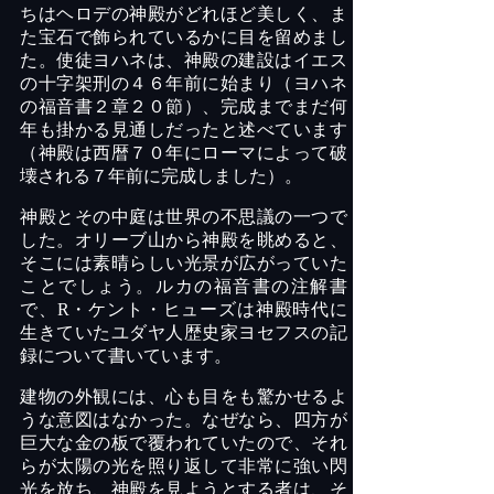
ちはヘロデの神殿がどれほど美しく、ま
た宝石で飾られているかに目を留めまし
た。使徒ヨハネは、神殿の建設はイエス
の十字架刑の４６年前に始まり（ヨハネ
の福音書２章２０節）、完成までまだ何
年も掛かる見通しだったと述べています
（神殿は西暦７０年にローマによって破
壊される７年前に完成しました）。
神殿とその中庭は世界の不思議の一つで
した。オリーブ山から神殿を眺めると、
そこには素晴らしい光景が広がっていた
ことでしょう。ルカの福音書の注解書
で、
R・ケント・ヒューズは神殿時代に
生きていたユダヤ人歴史家ヨセフスの記
録について書いています。
建物の外観には、心も目をも驚かせるよ
うな意図はなかった。なぜなら、四方が
巨大な金の板で覆われていたので、それ
らが太陽の光を照り返して非常に強い閃
光を放ち、神殿を見ようとする者は、そ