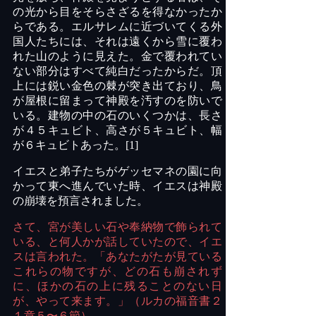
の光から目をそらさざるを得なかったか
らである。エルサレムに近づいてくる外
国人たちには、それは遠くから雪に覆わ
れた山のように見えた。金で覆われてい
ない部分はすべて純白だったからだ。頂
上には鋭い金色の棘が突き出ており、鳥
が屋根に留まって神殿を汚すのを防いで
いる。建物の中の石のいくつかは、長さ
が４５キュビト、高さが５キュビト、幅
が６キュビトあった。
[1]
イエスと弟子たちがゲッセマネの園に向
かって東へ進んでいた時、イエスは神殿
の崩壊を預言されました。
さて、宮が美しい石や奉納物で飾られて
いる、と何人かが話していたので、イエ
スは言われた。「あなたがたが見ている
これらの物ですが、どの石も崩されず
に、ほかの石の上に残ることのない日
が、やって来ます。」（ルカの福音書２
１章５〜６節）