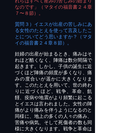
れらはすべて産みの苦しみの始まり
なのです」（マタイの福音書２４章
７〜８節）。
質問３）イエスが出産の苦しみにあ
る女性のたとえを使って言及したこ
とについてどう思いますか？（マタ
イの福音書２４章８節）。
妊婦の出産が始まるとき、痛みはそ
れほど酷くなく、陣痛は数分間隔で
起きます。しかし、子供の誕生に近
づくほど陣痛の頻度が多くなり、痛
みの
度合い
が遥かに大きくなりま
す。このたとえを用いて、世の終わ
りに近づくほど、戦争、革命、飢
饉、疫病や地震がより頻繁に起こる
とイエスは言われました。女性の陣
痛がより痛みを伴うようになるのと
同様に、地上の多くの人々の痛み、
苦痛や病気、そして
死傷者
の
数
も同
様に大きくなります。戦争と革命は