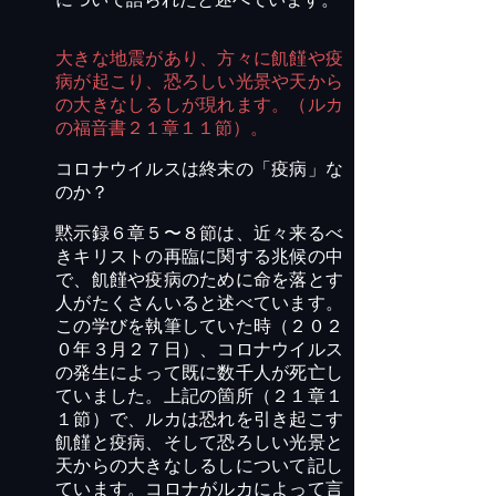
大きな地震があり、方々に飢饉や疫
病が起こり、恐ろしい光景や天から
の大きなしるしが現れます。（ルカ
の福音書２１章１１節）。
コロナウイルスは終末の「疫病」な
のか？
黙示録６章５〜８節は、近々来るべ
きキリストの再臨に関する兆候の中
で、飢饉や疫病のために
命を落とす
人
がたくさんいると述べています。
この学び
を
執筆していた時（２０２
０年３月２７日）、コロナウイルス
の発生によって既に数千人が死亡し
ていました。上記の箇所（２１章１
１節）で、ルカは恐れを引き起こす
飢饉と疫病、そして恐ろしい光景と
天からの大きなしるしについて記し
ています。コロナがルカによって言