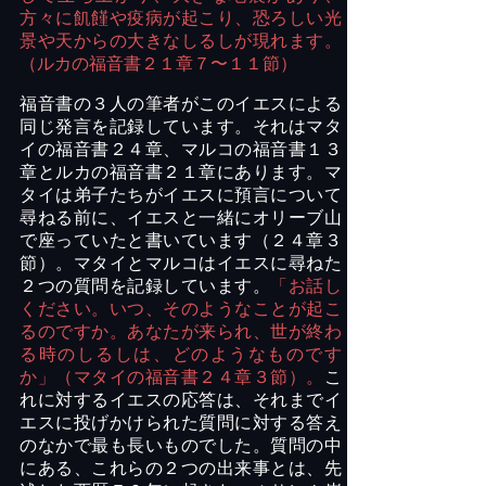
方々に飢饉や疫病が起こり、恐ろしい光
景や天からの大きなしるしが現れます。
（ルカの福音書２１章７〜１１節）
福音書の３人の筆者が
この
イエスによる
同じ発言を記録しています。
それは
マタ
イの福音書２４章、マルコの福音書１３
章とルカの福音書２１章にあります。マ
タイは弟子たちがイエスに預言について
尋ねる前に、イエスと一緒にオリーブ山
で座っていたと書いています（２４章３
節）。
マタイと
マルコはイエスに尋ねた
２つの質問を記録しています。
「お話し
ください。いつ、そのようなことが起こ
るのですか。あなたが来られ、世が終わ
る時のしるしは、どのようなものです
か」（マタイの福音書２４章３節）。
こ
れに対するイエスの応答は、
それまで
イ
エス
に投げかけられた質問に対する答え
のなかで最も長いもので
した。質問の中
にある、これらの２つの出来事とは、先