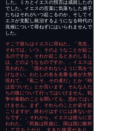
した。ミカとイエスの預言は成就したの
でした。イエスの言葉に気落ちした弟子
たちはそれがいつ起こるのか、そしてイ
エスが支配し統治するようになる時代の
兆候について尋ねずにはいられませんで
した。
そこで彼らはイエスに尋ねた。「先生、
それでは、いつ、そのようなことが起こ
るのですか。それが起こるときのしるし
は、どのようなものですか。」イエスは
言われた。「惑わされないように気をつ
けなさい。わたしの名を名乗る者が大勢
現れて、『私こそ、その者だ』とか『時
は近づいた』とか言います。そんな人た
ちの後について行ってはいけません。戦
争や暴動のことを聞いても、恐れてはい
けません。まず、それらのことが必ず起
こりますが、終わりはすぐには来ないか
らです。」それから、イエスは彼らに言
われた。「民族は民族に、国は国に敵対
して立ち上がり、大きな地震があり、