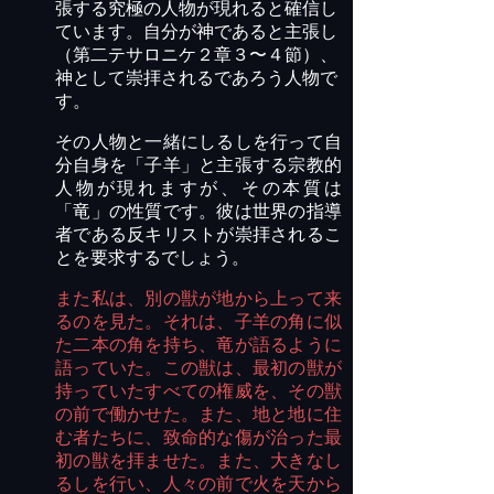
張する究極の人物が現れると確信し
ています。自分が神であると主張し
（第二テサロニケ２章３〜４節）、
神として崇拝される
であろう
人物で
す。
その人物と一緒にしるしを行って自
分自身を「子羊」と主張する宗教的
人物が現れますが、その
本質
は
「
竜
」の性質です。彼は世界の指導
者である反キリストが崇拝される
こ
と
を
要求するでしょう。
また私は、別の獣が地から上って来
るのを見た。それは、子羊の角に似
た二本の角を持ち、竜が語るように
語っていた。この獣は、最初の獣が
持っていたすべての権威を、その獣
の前で働かせた。また、地と地に住
む者たちに、致命的な傷が治った最
初の獣を拝ませた。また、大きなし
るしを行い、人々の前で火を天から