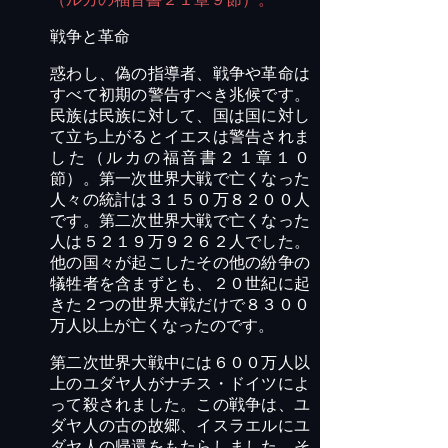
戦争と革命
惑わし、偽の指導者、戦争や革命は
すべて初期の警告
すべき
兆候です。
民族は民族に対して、国は国に対し
て立ち上がると
イエスは
警告されま
した（ルカの福音書２１章１０
節）。第一次世界大戦で亡くなった
人々の統計は３１５０万８２００人
です。第二次世界大戦で亡くなった
人は５２１９万９２６２人でした。
他の国々が起こしたその他の紛争の
犠牲者を含まずとも、
２０世紀に起
きた２つの世界大戦だけで８３００
万人以上が亡くなったのです。
第二次世界大戦中には６００万人以
上のユダヤ人が
ナチス
・ドイツによ
って殺されました。
この戦争は、ユ
ダヤ人の古の故郷、イスラエルにユ
ダヤ人の帰還をもたらしました。
そ