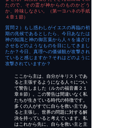
たので、その霊が神からのものかどう
か、吟味しなさい。（第一ヨハネの手紙
４章１節）
質問２）もし惑わしがイエスの再臨の初
期の兆候であるとしたら、今日あなたは
神の知識と神の御言葉から人々を遠ざけ
させるどのようなものを目にしてきまし
たか？今日、真理への価値観が攻撃され
ていると感じますか？それはどのように
攻撃されていますか？
ここ
から主は、自分がキリストであ
ると主張するようになる人々につい
て警告
しました
（ルカの福音書２１
章８節）。この警告は間違いなく私
たちが生きている時代の特徴です。
多くの人がすでに自らを救い主であ
ると主張し、世界の問題に対する解
決を持っていると考えています。私
はこれから先に、自らを救い主と主