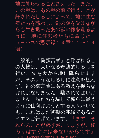
地に降らせることさえした。また、
この獣は、あの獣の前で行うことが
許されたしるしによって、地に住む
者たちを惑わし、剣の傷を受けなが
らも生き返ったあの獣の像を造るよ
うに、地に住む者たちに命じた。
（ヨハネの黙示録１３章１１〜１４
節）
一般的に「偽預言者」と呼ばれるこ
の人物は、大いなる奇跡的しるしを
行い、火を天から地に降らせます
が、そのようなしるし
に注意を払わ
ず
、神の御言葉にある教えを
握らな
けれ
ばなりません。騙されてはいけ
ません！私たちを騙して彼らに従う
ように仕向けようとする人々がいて
も、これはまだ初期の兆候であると
イエスは告げています。
「まず、そ
れらのことが必ず起こりますが、終
わりはすぐには来ないからです」
（ルカの福音書２１章９節）。