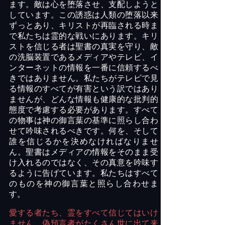
ま
す。敵は心を堕落させ、支配しようと
しています。この誘惑は人類の堕落以来
ずっとあり、キリストが再臨される時ま
で私たちは霊的な戦いにあります。キリ
ストを信じる者は聖書の真実を守り、敵
の
洗脳
装置であるメディアやテレビ、イ
ンターネットの情報を一番に信頼するべ
きではありません。私たちがテレビで見
る情報のすべてが有害という訳ではあり
ませんが、どんな情報も健康的な批判的
態度で考慮する必要があります。すべて
の物事は神の御言葉の基準に照らし合わ
せて吟味されるべきです。何を、そして
誰を信じるかを決め
なければなりませ
ん
。聖書はメディアの情報をそのまま受
け入れるのではなく、その真意を吟味す
るように告げています。私たちは
すべて
のものを
神の御言葉
と照らし合わせま
す。
愛する者たち、霊をすべて信じてはいけ
ません。偽預言者がたくさん世に出て来