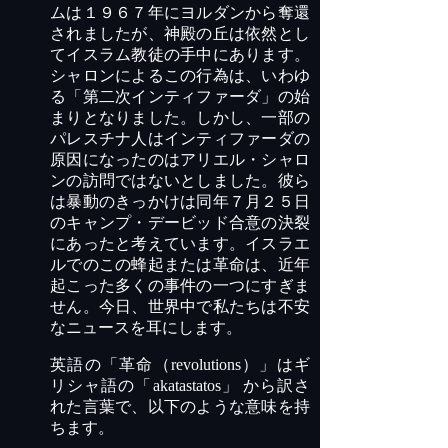
ムは１９６７年にヨルダンから奪還
されましたが、神殿の丘は依然とし
てイスラム教徒の手
中にありま
す。
シャロンによるこの行為は、いわゆ
る「第二次インティファーダ」の始
まりとなりました。しかし、一部の
パレスチナ人はインティファーダの
原因になったのはアリエル・シャロ
ンの訪問ではないとしました。彼ら
は暴動のきっかけは同年７月２５日
のキャンプ・デービッド合意の
決裂
にあったと考えています。イスラエ
ルでのこの蜂起または革命は、近年
起こった多くの事件の一つにすぎま
せん。
今日、
世界中で私たちは不安
なニュースを耳にします。
英語の「革命（
revolutions
）」はギ
リシャ語の
「
akatastatos」
から訳さ
れた言葉で、以下のような意味を持
ちます。