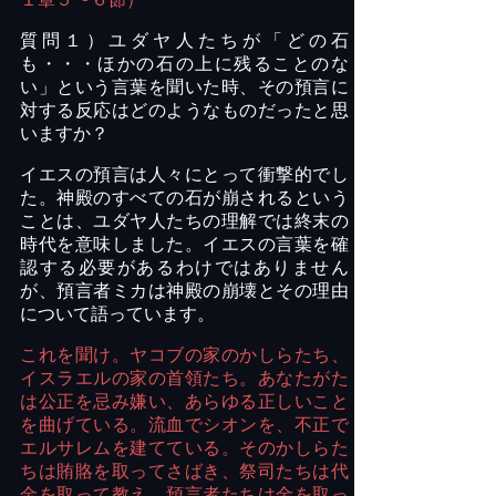
質問１）ユダヤ人たちが「どの石
も・・・ほかの石の上に残ることのな
い」という言葉を聞いた時、その預言に
対する反応はどのようなものだったと思
いますか？
イエスの預言は人々にとって衝撃的でし
た。神殿のすべての石が崩されるという
ことは、ユダヤ人たちの理解では終末の
時代を意味しました。イエスの言葉を確
認する必要があるわけではありません
が、預言者ミカは神殿の崩壊とその理由
について語っています。
これを聞け。ヤコブの家のかしらたち、
イスラエルの家の首領たち。あなたがた
は公正を忌み嫌い、あらゆる正しいこと
を曲げている。流血でシオンを、不正で
エルサレムを建てている。そのかしらた
ちは賄賂を取ってさばき、祭司たちは代
金を取って教え、預言者たちは金を取っ