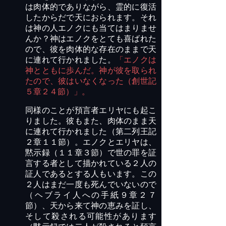
は肉体的でありながら、霊的に復活
したからだで天におられます。それ
は神の人エノクにも当てはまりませ
んか？神はエノクをとても喜ばれた
ので、彼を肉体的な存在のままで天
に連れて行かれました。
「エノクは
神とともに歩んだ。神が彼を取られ
たので、彼はいなくなった（創世記
５章２４節）」。
同様のことが預言者エリヤにも起こ
りました。彼もまた、肉体のまま天
に連れて行かれました（第二列王記
２章１１節）。エノクとエリヤは、
黙示録（１１章３節）で世の罪を証
言する者として描かれている２人の
証人であるとする人もいます。この
２人はまだ一度も死んでいないので
（ヘブライ人への手紙９章２７
節）、天から来て神の恵みを証し、
そして殺される可能性があります