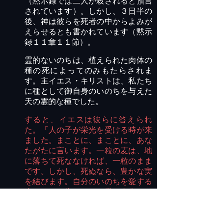
（黙示録では二人が殺されると預言
されています）。しかし、３日半の
後、神は彼らを死者の中からよみが
えらせるとも書かれています（黙示
録１１章１１節）。
霊的ないのちは、植えられた肉体の
種の死によってのみもたらされま
す。主イエス・キリストは、私たち
に種として御自身のいのちを与えた
天の霊的な種でした。
すると、イエスは彼らに答えられ
た。「人の子が栄光を受ける時が来
ました。まことに、まことに、あな
たがたに言います。一粒の麦は、地
に落ちて死ななければ、一粒のまま
です。しかし、死ぬなら、豊かな実
を結びます。自分のいのちを愛する
者はそれを失い、この世で自分のい
のちを憎む者は、それを保って永遠
のいのちに至ります。（ヨハネの福