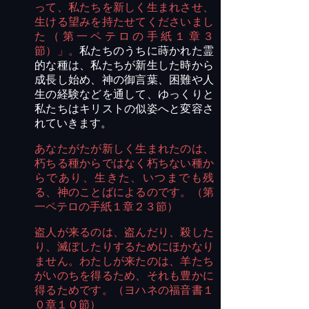
って、私たちを新しく生まれさせ、
生ける望みを持たせてくださいまし
た（第一ペテロの手紙１章３
節）」。
私たちのうちに蒔かれた霊
的な種は、私たちが新生した時から
成長し始め、神の御言葉、困難や人
生の経験などを通して、ゆっくりと
私たちはキリストの似姿へと変容さ
れていきます。
あなたがたが新しく生まれたのは、
朽ちる種からではなく朽ちない種か
らであり、生きた、いつまでも残
る、神のことばによるのです。（第
一ペテロの手紙１章２３節）
盗人が来るのは、盗んだり、殺した
り、滅ぼしたりするためにほかなり
ません。わたしが来たのは、羊たち
がいのちを得るため、それも豊かに
得るためです。（ヨハネの福音書１
０章１０節）