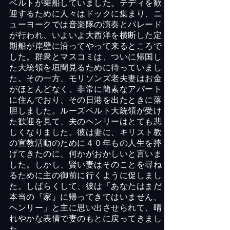
ベルトが乗船していました。テディを歓
迎するために人々はドックに集まり、ニ
ューヨークでは音楽隊の演奏とパレード
が行われ、いよいよ大西洋を横断した定
期船が岸壁に沿ってやって来るところで
した。群衆とマスコミは、ついに帰国し
た大統領を垣間見るために待っていまし
た。その一方、モリソンズ老夫妻はお金
がほとんどなく、非常に簡素なアパート
に住んでおり、その日港を出たときに落
胆しました。ルーズベルト大統領が受け
た歓迎を見て、夫のヘンリーはとても悲
しくなりました。彼は妻に、キリスト教
の宣教活動のために４０年もの人生を捧
げてきたのに、何かがおかしいと言いま
した。しかし、賢い妻はそのことを尋ね
るために主の御前に行くように促しまし
た。しばらくして、彼は「あなたはまだ
本当の『家』に帰ってきてはいません、
ヘンリー」と主に思い出させられて、晴
れやかな表情で妻のもとに戻ってきまし
た。