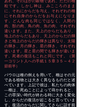
あれ、そのほかの穀物であれ、ただの種
粒です。しかし神は、みこころのまま
に、それにからだを与え、それぞれの種
にそれ自身のからだをお与えになりま
す。どんな肉も同じではなく、人間の
肉、獣の肉、鳥の肉、魚の肉、それぞれ
違います。また、天上のからだもあり、
地上のからだもあり、天上のからだの輝
きと地上のからだの輝きは異なり、太陽
の輝き、月の輝き、星の輝き、それぞれ
違います。星と星の間でも輝きが違いま
す。死者の復活もこれと同じです。（第
一コリント人への手紙１５章３５～４２
節前半）
パウロは種の例えを用いて、種はその元
である植物とは大きく異なるものだと述
べています。上記で彼は、私たちの肉体
―種は、死ぬことによって蒔かれると、
この罪深い時代が終わる時に大きく変化
し、からだの復活が起こると言っていま
す。復活のからだに関してさらに話す前