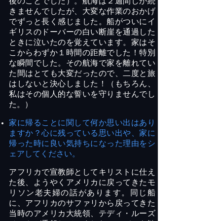
後のことでした）。航海は２週間しか続
きませんでしたが、大変な作業のおかげ
でずっと長く感じました。船がついにイ
ギリスのドーバーの白い断崖を通過した
ときに泣いたのを覚えています。家はそ
こからわずか１時間の距離でした！特別
な瞬間でした。その航海で家を離れてい
た間はとても大変だったので、二度と旅
はしないと決心しました！（もちろん、
私はその個人的な誓いを守りませんでし
た。）
家に帰ることに関して何か思い出はあり
ますか？心に残っている思い出や、家に
帰った時に良い気持ちになった理由をシ
ェアしてください。
アフリカで宣教師としてキリストに仕え
た後、ようやくアメリカに戻ってきたモ
リソン老夫婦の話があります。同じ船
に、アフリカのサファリから戻ってきた
当時のアメリカ大統領、テディ・ルーズ