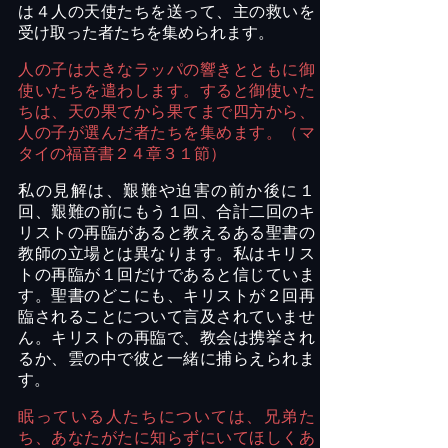
は４人の天使たちを送って、主の救いを
受け取った者たちを集められます。
人の子は大きなラッパの響きとともに御
使いたちを遣わします。すると御使いた
ちは、天の果てから果てまで四方から、
人の子が選んだ者たちを集めます。（マ
タイの福音書２４章３１節）
私の見解は、艱難や迫害の前か後に１
回、艱難の前にもう１回、合計二回のキ
リストの再臨があると教えるある聖書の
教師の立場とは異なります。私はキリス
トの再臨が１回だけであると信じていま
す。聖書のどこにも、キリストが２回再
臨されることについて言及されていませ
ん。キリストの再臨で、教会は携挙され
るか、雲の中で彼と一緒に捕らえられま
す。
眠っている人たちについては、兄弟た
ち、あなたがたに知らずにいてほしくあ