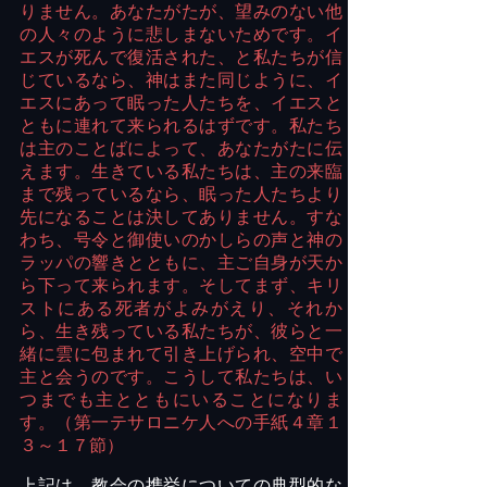
りません。あなたがたが、望みのない他
の人々のように悲しまないためです。イ
エスが死んで復活された、と私たちが信
じているなら、神はまた同じように、イ
エスにあって眠った人たちを、イエスと
ともに連れて来られるはずです。私たち
は主のことばによって、あなたがたに伝
えます。生きている私たちは、主の来臨
まで残っているなら、眠った人たちより
先になることは決してありません。すな
わち、号令と御使いのかしらの声と神の
ラッパの響きとともに、主ご自身が天か
ら下って来られます。そしてまず、キリ
ストにある死者がよみがえり、それか
ら、生き残っている私たちが、彼らと一
緒に雲に包まれて引き上げられ、空中で
主と会うのです。こうして私たちは、い
つまでも主とともにいることになりま
す。（第一テサロニケ人への手紙４章１
３～１７節）
上記は、教会の携挙についての典型的な