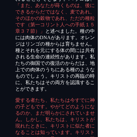
「また、あなたが蒔くものは、後に
できるからだではなく、麦であれ、
そのほかの穀物であれ、ただの種粒
です（第一コリント人への手紙１５
章３７節）」
と述べました。種の中
には肉体の
DNA
があります。オレン
ジはリンゴの種からは育ちません。
種とそれを元にする体の間には共有
される生命の連続性があります。私
たちの御国での復活のからだは、地
上での肉体のうちにある種のような
ものでしょう。キリストの再臨の時
に、私たちはその両方を認識するこ
とができます。
愛する者たち、私たちは今すでに神
の子どもです。やがてどのようにな
るのか、まだ明らかにされていませ
ん。しかし、私たちは、キリストが
現れたときに、キリストに似た者に
なることは知っています。キリスト