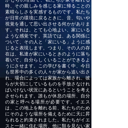
時、その親しみを感じる家に帰ることの
素晴らしさを実感するものです。私たち
が日常の環境に戻るときに、音、匂いや
視覚を通して思い出させる何かがありま
す。それは、とても心地よい、家にいる
ような感覚です。英語では、ある関係に
ついて、その人と「家にいる」ように感
じると表現します。つまり、その人の存
在は、私達が家にいるときのように落ち
着いて、自分らしくいることができるよ
うにさせます。この学びを書く中、今日
も世界中の多くの人々が家から追い出さ
れ、場合によっては家族から離され
、
彼
らが大切にしているものを手放さなけれ
ばいけない状況にあるということを考え
させられます。誰もが休息の場所、自分
の家と呼べる場所が必要です。イエス
は、この地上を離れる前、私たちのため
にそのような場所を備えるために天に昇
られると約束されました。私たちがイエ
スと一緒に住む場所、他に類を見ない家