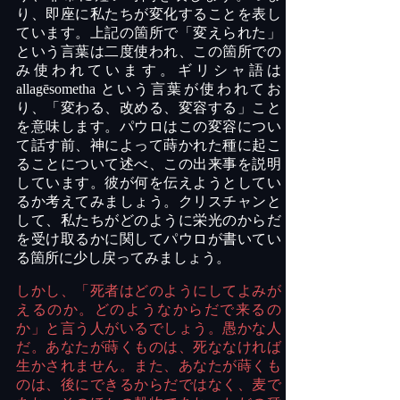
り、即座に私たちが変化することを表し
ています。上記の箇所で「変えられた」
という言葉は二度使われ、この箇所での
み使われています。ギリシャ語は
allagēsometha
という言葉が使われてお
り、「変わる、改める、変容する」こと
を意味します。パウロはこの変容につい
て話す前、神によって蒔かれた種に起こ
ることについて述べ、この出来事を説明
しています。彼が何を伝えようとしてい
るか考えてみましょう。クリスチャンと
して、私たちがどのように栄光のからだ
を受け取るかに関してパウロが書いてい
る箇所に少し戻ってみましょう。
しかし、「死者はどのようにしてよみが
えるのか。どのようなからだで来るの
か」と言う人がいるでしょう。愚かな人
だ。あなたが蒔くものは、死ななければ
生かされません。また、あなたが蒔くも
のは、後にできるからだではなく、麦で