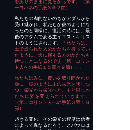
をありのままに見るからです。（第
一ヨハネの手紙３章２節）
私たちの肉的ないのちがアダムから
受け継がれ、私たちが彼のようにな
ったのと同様に、復活の時には、最
後のアダムである主イエス・キリス
トのようにされます。
「私たちは、
土で造られた人のかたちを持ってい
たように、天に属する方のかたちも
持つことになるのです（第一コリン
ト人への手紙１５章４９節）」。
私たちはみな、覆いを取り除かれた
顔に、鏡のように主の栄光を映しつ
つ、栄光から栄光へと、主と同じか
たちに姿を変えられていきます。
（第二コリント人への手紙３章１８
節）
起きる変化、その栄光の程度は信者
によって異なるだろう、とパウロは