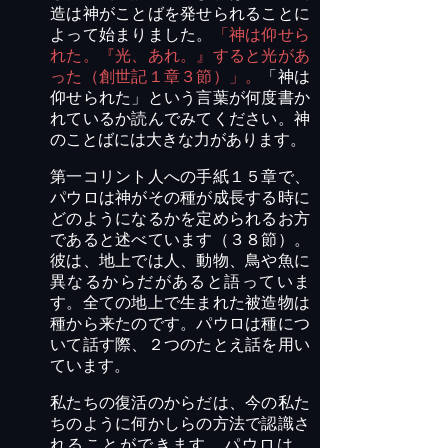
造は神がことばを発せられることに
よって始まりました。
「神は仰せら
れた。『光、あれ。』すると光があ
った（創世記１章３節）」。
「神は
仰せられた」という言葉が何度書か
れているか読んでみてください。神
のことばには大きな力があります。
第一コリント人への手紙１５章で、
パウロは神がその種が成長する時に
どのようになるかを定められるお方
であると述べています（３８節）。
彼は、地上では人、動物、鳥や魚に
異なるからだがあると語っていま
す。全ての地上で生まれた被造物は
種から来たのです。パウロは種につ
いて話す際、２つのたとえ話を用い
ています。
私たちの復活のからだは、今の私た
ちのように何かしらの方法で認識さ
れることができます。パウロは、