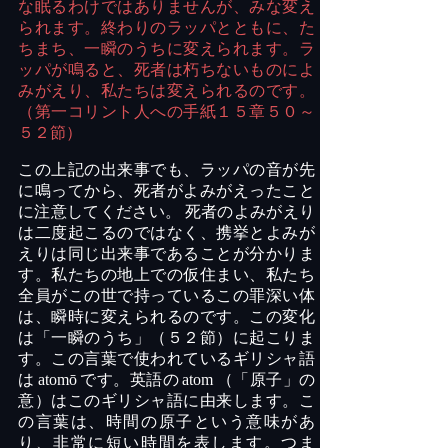
な眠るわけではありませんが、みな変え
られます。終わりのラッパとともに、た
ちまち、一瞬のうちに変えられます。ラ
ッパが鳴ると、死者は朽ちないものによ
みがえり、私たちは変えられるのです。
（第一コリント人への手紙１５章５０～
５２節）
この上記の出来事でも、ラッパの音が先
に鳴ってから、死者がよみがえったこと
に注意してください。
死者のよみがえり
は二度起こるのではなく、携挙とよみが
えりは同じ出来事であることが分かりま
す。私たちの地上での仮住まい、私たち
全員がこの世で持っているこの罪深い体
は、瞬時に変えられるのです。この変化
は「一瞬のうち」（５２節）に起こりま
す。この言葉で使われているギリシャ語
は
atomō
です。英語の
atom
（「原子」の
意）はこのギリシャ語に由来します。こ
の言葉は、時間の原子という意味があ
り、非常に短い時間を表します。つま