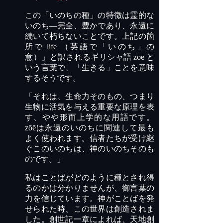
この「いのちの種」の特徴は霊的な
いのち―完全、豊かであり、永遠に
続いて朽ちないことです。上記の箇
所で
life
（英語で「いのち」の
意）」と訳されるギリシャ語
zōē
と
いう言葉で、「生きる」ことを意味
するそうです。
「それは、生命力そのもの、つまり
生物に活気を与える重要な原理を表
す、やや形而上学的な用語です。
zōē
は永遠のいのちに関連して最も
よく使われます。信者たちが受け継
ぐこのいのちは、神のいのちそのも
のです。」
私はことばがどのように種とされ得
るのかは分かりませんが、御言葉の
力を信じています。神がことばを発
せられた時、この世界は創造されま
した。創世記一章によれば、天地創