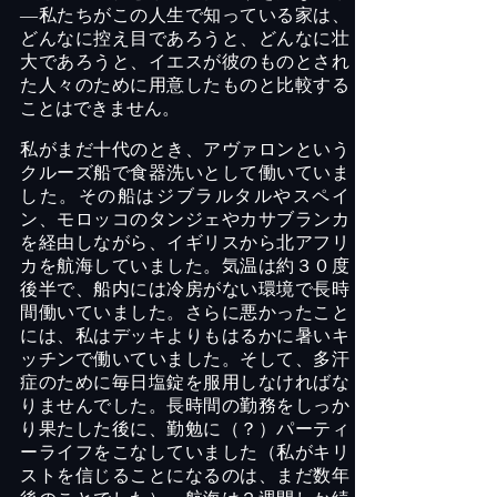
―私たちがこの人生で知っている家は、
どんなに控え目であろうと、どんなに壮
大であろうと、イエスが彼のものとされ
た人々のために用意したものと比較する
ことはできません。
私がまだ十代のとき、アヴァロンという
クルーズ船で食器洗いとして働いていま
した。その船はジブラルタルやスペイ
ン、モロッコのタンジェやカサブランカ
を経由しながら、イギリスから北アフリ
カを航海していました。気温は約３０度
後半で、船内には冷房がない環境で長時
間働いていました。さらに悪かったこと
には、私はデッキよりもはるかに暑いキ
ッチンで働いていました。そして、多汗
症のために毎日塩錠を服用しなければな
りませんでした。長時間の勤務をしっか
り果たした後に、勤勉に（？）パーティ
ーライフをこなしていました（私がキリ
ストを信じることになるのは、まだ数年