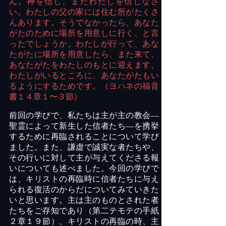
ん。神を信じ、またわたしを信じなさ
い。わたしの父の家には住む所がたくさ
んあります。そうでなかったら、あなた
がたのために場所を用意しに行く、と言
ったでしょうか。わたしが行って、あな
たがたに場所を用意したら、また来て、
あなたがたをわたしのもとに迎えます。
わたしがいるところに、あなたがたもい
るようにするためです。（ヨハネの福音
書１４章１〜３節）
前回の学びで、私たちは主が主の教会―
聖霊によって新生した信者たち―を携挙
するために再臨されることについて学び
ました。また、謙虚で誠実な者たちや、
その行いに対して主が与えてくださる報
いについても述べました。今回の学びで
は、キリストの再臨時に信者たちに与え
られる復活のからだについてみていきた
いと思います。主は主のものとされた者
たちをご存知であり（第二テモテの手紙
２章１９節）、キリストの再臨の時、主