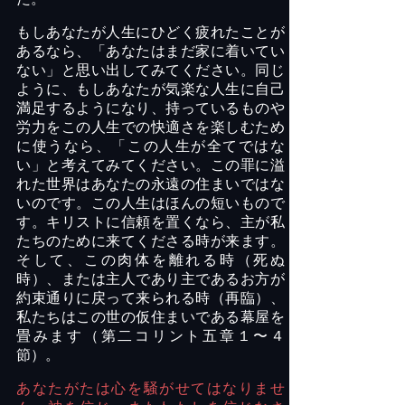
もしあなたが人生にひどく疲れたことが
あるなら、「あなたはまだ家に着いてい
ない」と思い出してみてください。同じ
ように、もしあなたが気楽な人生に自己
満足するようになり、持っているものや
労力をこの人生での快適さを楽しむため
に使うなら、「この人生が全てではな
い」と考えてみてください。この罪に溢
れた世界はあなたの永遠の住まいではな
いのです。この人生はほんの短いもので
す。キリストに信頼を置くなら、主が私
たちのために来てくださる時が来ます。
そして、この肉体を離れる時（死ぬ
時）、または主人であり主であるお方が
約束通りに戻って来られる時（再臨）、
私たちはこの世の仮住まいである幕屋を
畳みます（第二コリント五章１〜４
節）。
あなたがたは心を騒がせてはなりませ