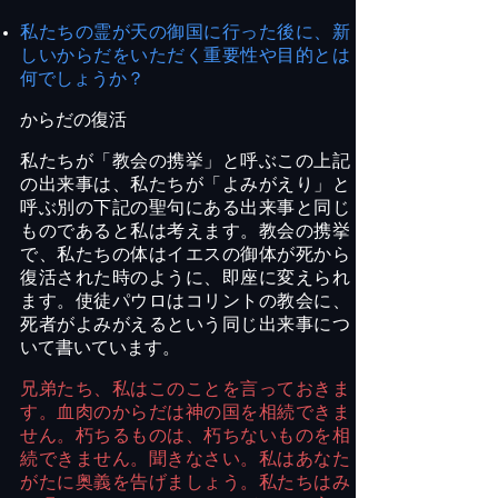
私たちの霊が天の御国に行った後に、新
しいからだをいただく重要性や目的とは
何でしょうか？
からだの復活
私たちが「教会の携挙」と呼ぶこの上記
の出来事は、私たちが「よみがえり」と
呼ぶ別の下記の聖句にある出来事と同じ
ものであると私は考えます。教会の携挙
で、私たちの体はイエスの御体が死から
復活された時のように、即座に変えられ
ます。使徒パウロはコリントの教会に、
死者がよみがえるという同じ出来事につ
いて書いています。
兄弟たち、私はこのことを言っておきま
す。血肉のからだは神の国を相続できま
せん。朽ちるものは、朽ちないものを相
続できません。聞きなさい。私はあなた
がたに奥義を告げましょう。私たちはみ