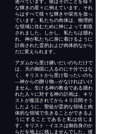
述べています。彼はそのことを様々
な輝きの星々に例えています。それ
らはすべて様々な輝きや栄光を放っ
ています。私たちの肉体は、物理的
な領域に住むために神によって創造
されました。しかし、私たちは贖わ
れ、神が私たちに身に着けるように
計画された霊的および肉体的なから
だに変えられます。
アダムから受け継いだいのちだけで
は、天の御国に入るのに十分ではな
く、キリストから受け取ったいのち
―神からの贈り物―がなければいけ
ません。生ける神の教会である贖わ
れた人々に対する神の計画は、キリ
ストが復活されてから４０日間そう
したように、聖徒が霊的な領域と肉
体的な領域で生きることができるよ
うにすることであると私は信じま
す。キリスト・イエスは御自身のか
らだを地上に残しませんでした。彼