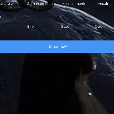
Una vez
Semanalmente
Mensualmente
Anualmen
o
$50
$100
Otro
Donar: $20