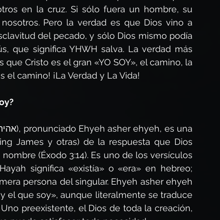
ros en la cruz. Si sólo fuera un hombre, su 
nosotros. Pero la verdad es que Dios vino a 
sclavitud del pecado, y sólo Dios mismo podía 
s, que significa YHWH salva. La verdad más 
ue Cristo es el gran «YO SOY», el camino, la 
es el camino! ¡La Verdad y La Vida!
Soy?
King James y otras) de la respuesta que Dios 
 nombre (Éxodo 3:14). Es uno de los versículos 
yah significa «existía» o «era» en hebreo; 
imera persona del singular. Ehyeh asher ehyeh 
 el que soy», aunque literalmente se traduce 
Uno preexistente, el Dios de toda la creación, 