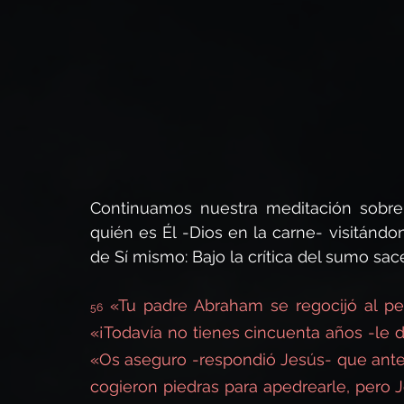
Devocional diario
La Segunda Venida de Cristo
Avivamiento Espiritual
Las Parábolas de Jesús
Continuamos nuestra meditación sobre 
quién es Él -Dios en la carne- visitánd
de Sí mismo: Bajo la crítica del sumo sace
 «Tu padre Abraham se regocijó al pen
56
«¡Todavía no tienes cincuenta años -le di
«Os aseguro -respondió Jesús- que ante
cogieron piedras para apedrearle, pero 