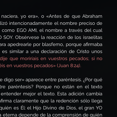
naciera, yo era», o «Antes de que Abraham 
utilizó intencionadamente el nombre preciso de 
o como EGO AMI, el nombre a través del cual 
YO SOY. Obsérvese la reacción de los israelitas 
para apedrearle por blasfemo, porque afirmaba 
 es similar a una declaración de Cristo unos 
dije que moriríais en vuestros pecados; si no 
réis en vuestros pecados» (Juan 8:24).
e digo ser» aparece entre paréntesis. ¿Por qué 
tre paréntesis? Porque no están en el texto 
 entender mejor el texto. Esta adición cambia 
afirma claramente que la redención sólo llega 
ién es Él: el Hijo Divino de Dios, el gran YO 
ida eterna depende de la comprensión de quién 