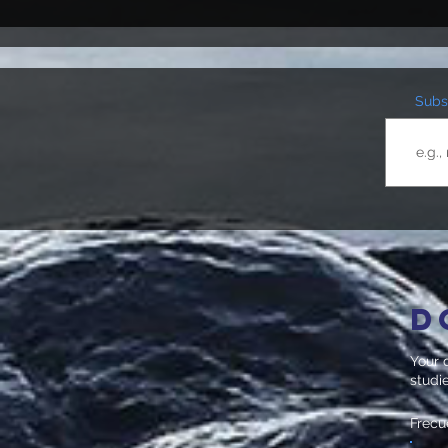
Subsc
D
Your d
studi
Frecu