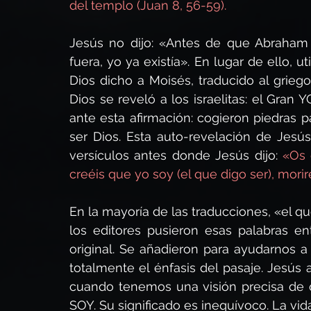
del templo (Juan 8, 56-59).
Jesús no dijo: «Antes de que Abraham 
fuera, yo ya existía». En lugar de ello, 
Dios dicho a Moisés, traducido al grieg
Dios se reveló a los israelitas: el Gran 
ante esta afirmación: cogieron piedras 
ser Dios. Esta auto-revelación de Jesús
versículos antes donde Jesús dijo: 
«Os 
creéis que yo soy (el que digo ser), mori
En la mayoría de las traducciones, «el qu
los editores pusieron esas palabras en
original. Se añadieron para ayudarnos a
totalmente el énfasis del pasaje. Jesús 
cuando tenemos una visión precisa de qu
SOY. Su significado es inequívoco. La v