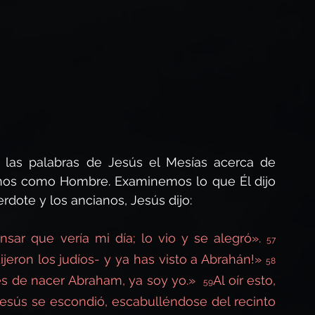
Profecía bíblica
El Sermón de la Montaña
las palabras de Jesús el Mesías acerca de 
onos como Hombre. Examinemos lo que Él dijo 
rdote y los ancianos, Jesús dijo:
sar que vería mi día; lo vio y se alegró». 
57
jeron los judíos- y ya has visto a Abrahán!» 
58
s de nacer Abraham, ya soy yo.»  
Al oír esto, 
59
Jesús se escondió, escabulléndose del recinto 