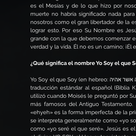
es el Mesías y de lo que hizo por nosot
muerte no habría significado nada para 
nosotros como el gran libertador de la e
lograr esto. Por eso Su Nombre es Jesú
grande con la que debemos comenzar es q
verdad y la vida. Él no es un camino; ¡Él 
¿Qué significa el nombre Yo Soy el que 
Yo Soy el que Soy (en hebreo: אהיה אשר אהיה), pronunciado Ehyeh asher ehyeh, es una 
traducción estándar al español (Biblia 
utilizó cuando Moisés le preguntó por Su
más famosos del Antiguo Testamento. Ha
«ehyeh» es la forma imperfecta de la pr
se interpreta generalmente como «yo soy
como «yo seré el que seré». Jesús es el 