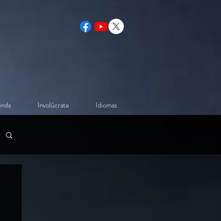
enda
Involúcrate
Idiomas