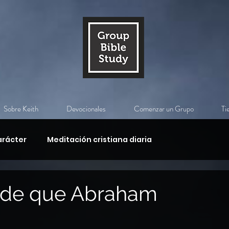
Sobre Keith
Devocionales
Comenzar un Grupo
Ti
arácter
Meditación cristiana diaria
Guerra espiritual,
El Espíritu Santo
s de que Abraham
El poder de Cristo
¿Quién es Jesucristo?