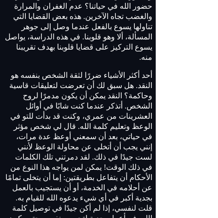
حضور الله في حياتنا؟ عدم الغفران والمرارة
والغضب تجاه الآخرين. هذه بعض القضايا التي
تناولها يسوع بالفعل عندما وصل إلى جوهر
المسألة، ألا وهو قلوبنا. في هذه الدراسة، يواصل
يسوع التركيز على قضايا قلوبنا بهدف تقريبنا
منه.
أحد أكثر الأشياء ضررًا لثقة الشخص بنفسه هو
النقد. هل سبق لك أن تعرضت لتعليقات قاسية
وحاكمة؟ النقد يمكن أن يكون مدمرًا لروح
الشخص. أتذكر عندما كنت شابًا في أوائل
العشرينات من عمري، وكنت قد بدأت للتو في
الوعظ وتعليم كلمة الله. قال لي شخص مؤثر
في حياتي، بعد أن سمعني أوعظ عدة مرات،
إنني يجب أن أتخلى عن محاولة الوعظ لأنني
لست جيدًا في ذلك. لقد دمرتني تلك الكلمات
في ذلك الوقت! يمكن لمن يواجه هذا النوع من
الأحكام أن يتفاعل بطريقتين: إما أن يتخلى تمامًا
عن أحلامه في الخدمة، أو أن يستجيب بالعمل
بجدية أكبر في أي شيء يدعوه الله للقيام به.
قلت لنفسي، إذا لم أكن جيدًا في توصيل كلمة