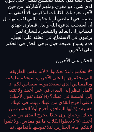
الله، فسأعمل بجدية لتحسين نفسي حتى يكون
لدي شيء ذو مغزى وملهم لأشاركه. من حين
لآخر، تعود تلك الكلمات لتذكرني بألا أكتفي بما
تعلمته في الماضي أو بالحكمة التي اكتسبتها، بل
أن أستجيب لدعوة الله وأبذل قصارى جهدي
للذهاب إلى العالم والتبشير بالبشارة لمن
يرغبون في الاستماع. في عظته على الجبل،
قدم يسوع نصيحة حول توخي الحذر في الحكم
على الآخرين.
الحكم على الآخرين
"لا تحكموا، لئلا تحكموا.
لأنه بنفس الطريقة
2
التي تحكمون بها على الآخرين، سيحكم عليكم،
وبالمقياس الذي تستخدمونه، سيقاس لكم.
3
"لماذا تنظر إلى القذى في عين أخيك ولا تنتبه
إلى الخشبة في عينك؟ (
كيف تقول لأخيك:
4)
دعني أخرج القذى من عينك، بينما في عينك
خشبة؟ (
أيها المنافق، أخرج أولاً الخشبة من
5)
عينك، وحينئذٍ ترى جيدًا لتخرج القذى من عين
أخيك. (
لا تعطوا الكلاب ما هو مقدس، ولا تلقوا
6)
لآلئكم أمام الخنازير، لئلا تدوسها بأقدامها، ثم