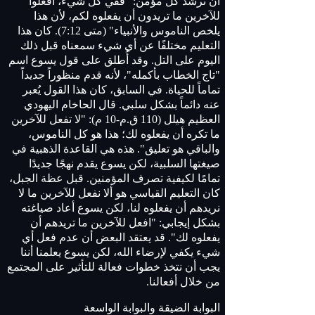
أن ترشد كل مؤمن: "ففي كل شيء، افعلوا
للآخرين ما تريدون أن يفعلوه لكم، لأن هذا
يلخص الناموس والأنبياء" (متى 7:12). كان هذا
التعليم مختلفًا عن أي شيء سمعناه قبل ذلك
اليوم على التل. وقد أُطلق على قول يسوع اسم
"تاج الخطاب بأكمله"، لأنه قدم منظوراً جديداً
تماماً للحياة. في السابق، كان هذا القول يُعبر
عنه دائماً بشكل سلبي. قال الحاخام اليهودي
العظيم هيلل (110 ق.م-10 م): "لا تفعل للآخرين
ما تكره أن يفعلوه لك؛ هذا هو كل الناموس،
والباقي هو تعليق". هذه هي القاعدة الذهبية في
صيغتها السلبية، لكن يسوع يقدم نهجًا جديدًا
تمامًا لكيفية تصرف المؤمنين. قبل عظة الجبل،
كان التعليم القياسي هو ألا نفعل للآخرين ما لا
نريدهم أن يفعلوه لنا، لكن يسوع أعاد صياغته
بشكل إيجابي: "افعل للآخرين ما تريدهم أن
يفعلوه لك". قد يعتقد البعض أن عدم فعل أي
شيء يكفي لإرضاء الله، لكن يسوع يعلمنا أننا
يجب أن نتخذ خطوات فعالة للتأثير على المجتمع
من خلال أفعالنا.
البوابة الضيقة والبوابة الواسعة