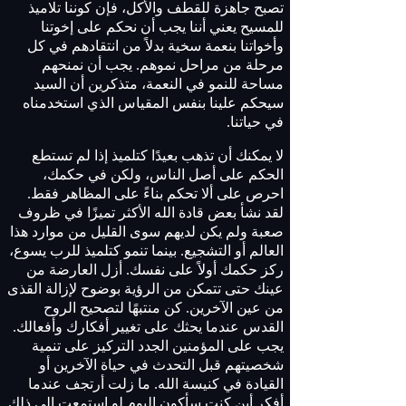
تصبح جاهزة للقطف والأكل، فإن كوننا تلاميذ
للمسيح يعني أننا يجب أن نحكم على إخوتنا
وأخواتنا بنعمة سخية بدلاً من انتقادهم في كل
مرحلة من مراحل نموهم. يجب أن نمنحهم
مساحة للنمو في النعمة، متذكرين أن السيد
سيحكم علينا بنفس المقياس الذي استخدمناه
في حياتنا.
لا يمكنك أن تذهب بعيدًا كتلميذ إذا لم تستطع
الحكم على أصل الناس، ولكن في حكمك،
احرص على ألا تحكم بناءً على المظاهر فقط.
لقد نشأ بعض قادة الله الأكثر تميزًا في ظروف
صعبة ولم يكن لديهم سوى القليل من موارد هذا
العالم أو التشجيع. بينما تنمو كتلميذ للرب يسوع،
ركز حكمك أولاً على نفسك. أزل العارضة من
عينك حتى تتمكن من الرؤية بوضوح لإزالة القذى
من عين الآخرين. كن منتبهًا لتصحيح الروح
القدس عندما يحثك على تغيير أفكارك وأفعالك.
يجب على المؤمنين الجدد التركيز على تنمية
شخصيتهم قبل التحدث في حياة الآخرين أو
القيادة في كنيسة الله. ما زلت أرتجف عندما
أفكر أين كنت سأكون اليوم لو استمعت إلى ذلك