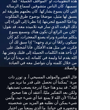
هذه التطويبات، أو "المواقف الجميلة" كما
نسميها، كان الناس متشوقين لسماع الرسالة
التي كان يسوع يشاركها. كان يعلمهم بطريقة لم
يسبق لها مثيل، موضحًا بوضوح طرق الملكوت
وداعيًا الجميع لتجربتها. إذا نظرنا إلى الوراء إلى
ذلك الوقت الذي سار فيه تلاميذه معه، قد نقول:
"كان من الرائع أن نكون هناك ونسمع يسوع
يتكلم مباشرة ونراه يصنع المعجزات. كم كان
سيكون رائعًا أن نرى وجهه!" إذا سبق لك أن
فكرت في مثل هذه الأفكار، فأنا أشجعك على
أن تأخذ هذه الكلمات الجميلة إلى قلبك وتعتز بها.
الله يقدم لنا وليمة في كلماته. إنه يريدنا أن نراه
من خلال كلمته وأن نتواصل معه في العبادة
والصلاة.
قال القس والمؤلف المسيحي أ. و. توزر ذات
مرة: "يمكننا أن نحصل على قدر ما نريد من
الله". قد يبدو هذا جيدًا لدرجة يصعب تصديقها،
ولكن بعد التفكير مليًا، أعتقد أن هذا صحيح.
لماذا؟ لأن الله لا يمنع عنا أي شيء جيد، وأثمن
شيء يمكن أن نطلبه هو المزيد من شخصيته
وحضوره في حياتنا. ما الذي يمنعنا من اختبار