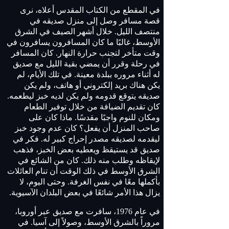
في المقطع من الكتاب المقدس أعلاه، نرى
قصة مسافر وصل إلى منزل صديقه في
منتصف الليل. خلال أشهر الصيف في الشرق
الأوسط، غالبًا ما كان المسافرون يسافرون في
وقت متأخر لتجنب حرارة النهار. كان المسافر
في رحلة وقرر أن يمضي بقية الليل مع صديق
له أثناء مروره ببلدة معينة. في تلك الأيام، لم
يكن هناك بريد إلكتروني أو هاتف، ولم يكن
صديقه يتوقع قدومه ولم يكن لديه خبز ليطعمه.
كان تقديم الضيافة من خلال توفير الطعام
ومكان للنوم واجبًا مقدسًا. ماذا كان على
صاحب المنزل أن يفعل؟ كان عدم وجود خبز
ليقدمه لصديقه مصدر إحراج كبير له. فكر في
صديق قد يستيقظ ويعطيه بعض الخبز، فذهب
لإيقاظه وطلب منه ذلك. كان من الشائع في
الشرق الأوسط في ذلك الوقت أن تنام العائلات
بأكملها معًا في نفس الغرفة. وحتى اليوم، لا
يزال هذا الأمر شائعًا في بعض البلدان الآسيوية.
في عام 1976، سافرت مع صديق عبر أوروبا،
مروراً بالشرق الأوسط، وصولاً إلى آسيا. في