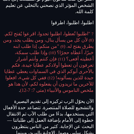
الشخص المؤثر الذي نصحني بالتخلي عن تعليم
كلمة الله.
اطلبوا، اطلبوا، اطرقوا
"اطلبوا تُعطوا، اطلبوا تجدوا، اقرعوا يُفتح لكم.
7
(
لأن كل من يسأل ينال، ومن يطلب يجد، ومن
8)
يطرق يفتح له. (
"من منكم، إذا طلب ابنه
9)
خبزًا، أعطاه حجرًا؟ (
وإذا طلب سمكة،
10)
أعطيته أفعى؟ (
فإن كنتم وأنتم أشرار
11)
تعرفون أن تعطوا أولادكم عطايا جيدة، فكم
بالأحرى أبوكم الذي في السماوات يعطي عطايا
جيدة للذين يسألونه! (
ففي كل شيء، افعلوا
12)
للآخرين ما تريدون أن يفعلوه لكم، لأن هذا هو
ملخص الناموس والأنبياء (متى 7: 7-12)
.
الآن يحوّل الرب تركيزه إلى تقديم البصيرة
والتشجيع للصلاة المنتصرة. تتصاعد حدة الأفعال
التي يستخدمها، بدءًا من طلب الآب ثم الانتقال
خطوة إلى الأمام بإضافة العمل إلى طلباتنا —
البحث عن الإجابة. كثير من الناس ينتظرون
بشكل سلبي وصول الإجابة بالبريد، وبينما