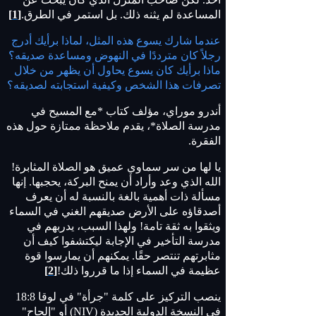
المساعدة لم يثنه ذلك. بل استمر في الطرق.
[1]
عندما شارك يسوع هذه المثل، لماذا برأيك أدرج
رجلاً كان مترددًا في النهوض ومساعدة صديقه؟
ماذا برأيك كان يسوع يحاول أن يظهر من خلال
تصرفات هذا الشخص وكيفية استجابته لصديقه؟
أندرو موراي، مؤلف كتاب *مع المسيح في
مدرسة الصلاة*، يقدم ملاحظة ممتازة حول هذه
الفقرة.
يا لها من سر سماوي عميق هو الصلاة المثابرة!
الله الذي وعد وأراد أن يمنح البركة، يحجبها. إنها
مسألة ذات أهمية بالغة بالنسبة له أن يعرف
أصدقاؤه على الأرض صديقهم الغني في السماء
ويثقوا به ثقة تامة! ولهذا السبب، يدربهم في
مدرسة التأخير في الإجابة ليكتشفوا كيف أن
مثابرتهم تنتصر حقًا. يمكنهم أن يمارسوا قوة
عظيمة في السماء إذا ما قرروا ذلك!
[2]
ينصب التركيز على كلمة "جرأة" في لوقا 18:8
في النسخة الدولية الجديدة (NIV) أو "إلحاح"