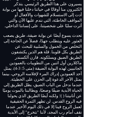
يسيرون على هذا الطريق الرئيسي. يتذكر
الكثيرون منا أوقاتًا في حياتنا دخلنا فيها من بوابة
أدت إلى الاستسلام للشهوات والأفعال أو
المواقف الخاطئة، التي نندم عليها الآن والتي
أثرت سلبًا على شخصيتنا، على إنساننا الداخلي.
تحدث يسوع أيضًا عن بوابة ضيقة، طريق يصعب
العثور عليه ويتطلب جهدًا، فضلاً عن الحاجة إلى
التخلص من الخمول والسلبية للبحث عن
الطريق بكل قلوبنا. قلة هم الذين يكتشفون
الطريق الضيق ويسلكونه. قارن ألكسندر
ماكلارين أول اثنين من التطويبات بالعمودين
الجانبيين لهذه البوابة الضيقة (متى 5: 3-4). يمثل
أحد العمودين إدراك المرء لإفلاسه الروحي، بينما
يمثل الآخر الدعوة إلى الحزن على الخطيئة.
عندما ندخل من الباب الضيق، يظل الطريق إلى
الحياة الأبدية ضيقًا وصعبًا، ويطالبنا بالموت يوميًا
عن أنانيتنا ( )؛ ولكنه أيضًا الطريق الذي يحولنا
فيه الروح القدس. لن تظهر الثمرة الحقيقية
لعمل الروح فينا إلا في ذلك اليوم الأخير عندما
نقف أمام رب المجد، لأننا "نتخرج" إلى الأبدية