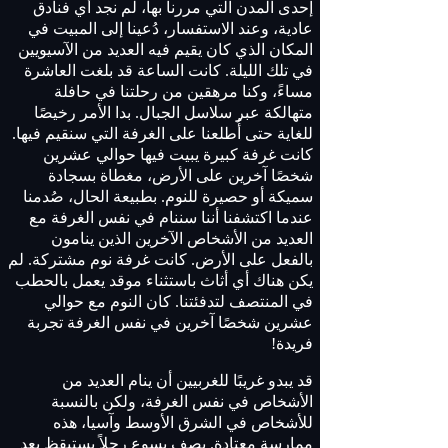
إحدى المدن التي مررنا بها، لم نجد أي فنادق
عادية، وعند الاستفسار، دُعينا إلى المبيت في
المكان الذي كان يقيم فيه العديد من الآسيويين
في تلك الليلة. كانت الساعة قد بلغت العاشرة
مساءً، وكنا مرهقين من رحلتنا في حافلة
متهالكة عبر سلاسل الجبال. بدا الأمر رخيصًا
للغاية حتى أُطلعنا على الغرفة التي سنقيم فيها.
كانت غرفة كبيرة يبيت فيها حوالي عشرين
شخصًا آخرين على الأرض، مغطاة بسجادة
سميكة أو حصيرة للنوم. بطبيعة الحال، صُدمنا
عندما اكتشفنا أننا سننام في نفس الغرفة مع
العديد من الأشخاص الآخرين الذين ينامون
بالفعل على الأرض. كانت غرفة نوم مشتركة. لم
يكن هناك أي أثاث باستثناء موقد يعمل بالحطب
في المنتصف لتدفئتنا. كان النوم مع حوالي
عشرين شخصًا آخرين في نفس الغرفة تجربة
فريدة!
قد يبدو غريبًا للغربيين أن ينام العديد من
الأشخاص في نفس الغرفة، ولكن بالنسبة
للأشخاص في الشرق الأوسط وآسيا، هذه
ممارسة معتادة. يصف يسوع رجلاً يستيقظ بعد