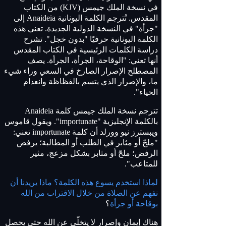
في نسخة الملك جيمس (KJV) من الكتاب
المقدس. تُترجم الكلمة اليونانية Anaideia إلى
"جرأة" في النسخة الدولية الجديدة. تعني هذه
الكلمة اليونانية حرفيًا "بدون خجل". تشرح
دراسة الكلمات الرئيسية في الكتاب المقدس
أنها تعني: "الوقاحة، الجرأة، الجرأة. يصف
المصطلح الإصرار الصارخ في السعي وراء شيء
ما، والإصرار الذي يتسم بالفظاظة وانعدام
الحياء".
تترجم نسخة الملك جيمس كلمة Anaideia
بالكلمة الإنجليزية "importunate". ويقول قاموس
ويبسترز نيو وورلد أن كلمة importunate تعني:
"ملحّ أو مثابر في الطلب أو المطالبة؛ يرفض
الرفض؛ ملحّ أو مثابر بشكل مزعج، مثير
للمتاعب".
لماذا استخدم يسوع هذه الكلمة؟ ماذا يريدنا أن
نفهم عن الصلاة من خلال الاقتراب من الله
بوقاحة أو جرأة
؟
هناك إيمان وإصرار لا يتخلّى عن الله حتى يحصل