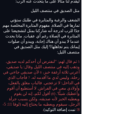
ليقدم لنا مثالًا على ما يتحدث عنه الرب:
مثل الصديق في منتصف الليل
الشغف والرغبة والمثابرة في طلبك ستؤتي
ثمارها في الصلاة. مفهوم المثابرة المخلصة مهم
جدًا للرب لدرجة أنه شاركنا بمثل لتشجيعنا على
المثابرة في الصلاة رغم أي عقبات. ماذا يحدث
عندما لا يبدو أن هناك إجابة، ويبدو أن صلوات
إيمانك يتم تجاهلها؟ إليك مثل الصديق في
منتصف الليل:
ثم قال لهم: "لنفترض أن أحدكم لديه صديق،
5
وذهب إليه في منتصف الليل وقال: يا صديقي،
أعرني ثلاثة أرغفة خبز،
لأن صديقي جاءني في
6
رحلة، وليس لدي ما أقدمه له.
فأجاب الذي
7
في الداخل: لا تزعجني. فالباب مغلق بالفعل،
وأولادي معي في الفراش. لا أستطيع أن أقوم
وأعطيك شيئًا'. (
أقول لكم، إنه لن يقوم
8)
ويعطيه الخبز لأنه صديقه، ولكن بسبب جرأة
الرجل، سيقوم ويعطيه ما يحتاج إليه (لوقا 11: 5-
8؛
تمت إضافة التوكيد)
.