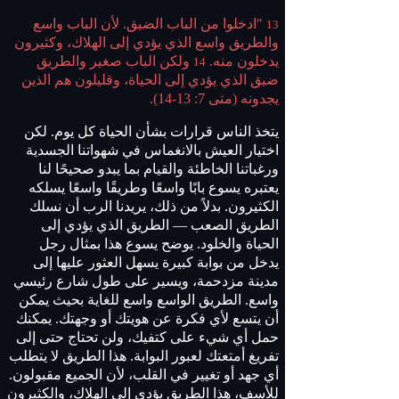
"ادخلوا من الباب الضيق. لأن الباب واسع
13
والطريق واسع الذي يؤدي إلى الهلاك، وكثيرون
يدخلون منه.
ولكن الباب صغير والطريق
14
ضيق الذي يؤدي إلى الحياة، وقليلون هم الذين
يجدونه (متى 7: 13-14).
يتخذ الناس قرارات بشأن الحياة كل يوم. لكن
اختيار العيش بالانغماس في شهواتنا الجسدية
ورغباتنا الخاطئة والقيام بما يبدو صحيحًا لنا
يعتبره يسوع بابًا واسعًا وطريقًا واسعًا يسلكه
الكثيرون. بدلاً من ذلك، يريدنا الرب أن نسلك
الطريق الصعب — الطريق الذي يؤدي إلى
الحياة والخلود. يوضح يسوع هذا بمثال رجل
يدخل من بوابة كبيرة يسهل العثور عليها إلى
مدينة مزدحمة، ويسير على طول شارع رئيسي
واسع. الطريق الواسع واسع للغاية بحيث يمكن
أن يتسع لأي فكرة عن هويتك أو وجهتك. يمكنك
حمل أي شيء على كتفيك، ولن تحتاج حتى إلى
تفريغ أمتعتك لعبور البوابة. هذا الطريق لا يتطلب
أي جهد أو تغيير في القلب، لأن الجميع مقبولون.
للأسف، هذا الطريق يؤدي إلى الهلاك، والكثيرون