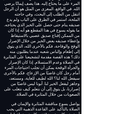
المرء على ما يحتاج إليه. هذا يصف إيمانًا يرضي
الله. في الواقع، المغزى من المثل هو أن الرجل
انتقل من الطلب إلى البحث، وفي حاجته
الملحة، استمر في الطرق على الباب ولم يدع
صديقه ينام حتى حصل على الخبز الذي يحتاجه.
ما يقوله يسوع في هذا المقطع هو أنه إذا كان
من الممكن إقناع صديق عصبي بالاستيقاظ
وإعطاء صديقه بعض الخبز من خلال الإصرار
الوقح والوقاحة، فكم بالأحرى الله، الذي يتوق
إلى إطعام وإلباس شعبه عندما يطلبون منه
ذلك؟ هذه القصة مقدمة لتشجيعنا على المثابرة
في الصلاة وعدم الاستسلام. إذا كان الإصرار
والجرأة الوقحة يمكن أن تجلب احتياجات المرء
أمام رجل كان غاضبًا من الإزعاج، فكم بالأحرى
سيفعل الله لنا؟ الله لطيف للغاية، ومستعد،
وجاهز ليفعل الخير لنا. أبونا ليس غاضبًا من
إصرارنا، بل يتوق إلى أن نتعلم كيف نتغلب على
الصعوبات من خلال المثابرة في الصلاة.
يواصل يسوع مناقشة المثابرة والإيمان في
الصلاة بالتأكيد على القاعدة الذهبية التي يجب