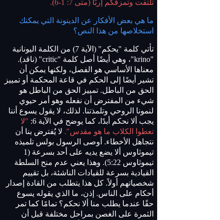
تلتفت وتمزقكم إربًا (متى 7:
1-6).
ما هي بعض الأفكار عن الدينونة التي يمكنك
استخلاصها من هذا النص؟
تأتي كلمة "يحكم" (الآية 7) من الكلمة اليونانية
"krino"، وهي أيضًا أصل كلمة "critic" (ناقد).
معناها الأساسي هو الفصل، ولكنها يمكن أن
تشير أيضًا إلى الحكم في قاعة المحكمة أو تمييز
الحق من الباطل. تمييز الحق من الباطل هو
شيء من المفترض أن نفعله وهو أمر حيوي
لنمونا الروحي وتلمذتنا. لذلك، لا يقول يسوع أننا
يجب ألا نحكم أبدًا، كما يوضح في الآية 6:
"لا
تعطوا الكلاب ما هو مقدس".
لا يُفترض بنا أن
نتجاهل الأخطاء. أوصى الرسول بولس تلميذه
تيموثاوس ألا يضع يديه على أحد بسرعة (1
تيموثاوس 5:22). وهذا يعني عدم منح السلطة
القيادية بسرعة للقيادات الناشئة، بل تقييم
شخصياتهم أولاً. كل هذا يتطلب من القادة إصدار
أحكام على الناس. إذن، ما الذي يقوله يسوع
حقًا عندما يطلب منا ألا نحكم؟ تمامًا كما تمر
الثمرة على الغصن بمراحل مختلفة قبل أن