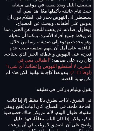
منتصف الليل ويجد نفسه في موقف مشابه
حيث تنام عائلته بأكملها معًا. هذا يعني أنه
سيضطر إلى النهوض بحذر في الظلام دون أن
يدوس على أطفاله، ويبحث عن المصباح،
ويحاول إضاءته، ثم يذهب للبحث عن الخبز، مما
قد يوقظ جميع أفراد الأسرة. يمكننا أن نتخيله
وهو يتحدث بهدوء إلى صديقه، ربما من خلال
النافذة، على أمل أن يفهم صديقه سبب عدم
قدرته على النهوض وإعطائه الخبز الذي يحتاجه.
كان رده على صديقه:
"أطفالي معي في
السرير. لا أستطيع النهوض وإعطائك أي شيء"
(لوقا 11: 7).
يبدو هذا كإجابة نهائية. لكن هذه لم
تكن نهاية القصة.
يقول ويليام باركلي في تعليقه:
في الشرق، لا أحد يطرق بابًا مغلقًا إلا إذا كانت
الحاجة ملحة. في الصباح، كان الباب يُفتح ويبقى
مفتوحًا طوال اليوم، لأنه لم يكن هناك خصوصية
تذكر، ولكن إذا كان الباب مغلقًا، فهذا دليل
واضح على أن الصديق لا يرغب في أن يزعجه
أحد. لكن صاحب المنزل الذي كان يبحث عن