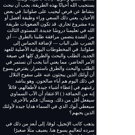
يستجيب الله أحيانًا بهذه الطريقة، يجب أن نبحث
بنشاط عن فرص ليجيب على صلواتنا. في بعض
الأحيان، يعني ذلك السعي وراء وظيفة أفضل أو
بدء مشروع تجاري. قد تكون الصعوبات طريقة
الله في تعليمنا دروسًا جديدة. المستوى الثالث
من الشدة يتضمن مرافقة طلبنا بالطرق — أي
الضرب على الباب — لإضافة الحماس إلى
صلواتنا. في المخطوطات اليونانية الأصلية للعهد
الجديد، الطلب والبحث والطرق كلها في صيغة
الأمر الحاضر، مما يعني أننا يجب أن نستمر في
الطلب والبحث والطرق باستمرار. يفترض يسوع
أن أولئك الذين يبحثون عنه على سفوح التلال
في ذلك اليوم هم آباء صالحون. وهو يناشد
رغبتهم في إعطاء أشياء جيدة لأطفالهم، قائلاً
إنه من الحماقة ( ) الاعتقاد أن الآب السماوي
سيفعل أقل من ذلك. ويسأل: فكم بالأحرى
سيعطي أبوك الذي في السماء هدايا جيدة لأولئك
الذين يحبهم؟
يذهب كاتب الإنجيل، لوقا، إلى أبعد من ذلك في
سرده لتعاليم يسوع هنا. يضيف مثلًا صغيرًا