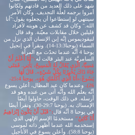
شهد على ذلك العديد من قادتهم ولكانوا
أمروا برجمه لعلَّة التجديف
.
وكان الأمر
سينتهي لو إستطاعوا أن يجعلوه يقول
:"
أنا
الله
."
وكان قد كشف عن هويته لأفراد
قليلين خلال مقابلات معيّنة
.
وقد قال
لنيقوديموس إنَّه إبن الإنسان الذي نزل من
السماء
(
يوحنا
13:3-14).
ونقرأ في إنجيل
يوحنا
4
أنَّه عندما تحدّث مع المرأة
السامريَّة عند البئر قالت له
:"
أَنَا أَعْلَمُ أَنَّ
مَسِيَّا، الَّذِي يُقَالُ لَهُ الْمَسِيحُ، يَأْتِي
.
فَمَتَى
جَاءَ ذَاكَ يُخْبِرُنَا بِكُلِّ شَيْءٍ
».
قَالَ لَهَا
يَسُوعُ
:«
أَنَا الَّذِي أُكَلِّمُكِ هُوَ
».
يوحنا
25:4-
26).
وعندما كان عيد المظال، أعلن يسوع
أنَّه يعلم الله وأنَّه أتى من عنده وهو قد
أرسله
.
في ذلك الوقت، حاولوا أيضًا
الإمساك به
. (
يوحنا
29:7-30).
ونقرأ أيضًا
في يوحنا
8
أنَّه قال
:"
قَبْلَ أَنْ يَكُونَ إِبْرَاهِيمُ
أَنَا كَائِنٌ
"
مستخدمًا الإسم الإلهي الذي
إستخدمه الله عندما أظهر ذاته لموسى
(
يوحنا
58:8).
وأعلن يسوع في الأناجيل