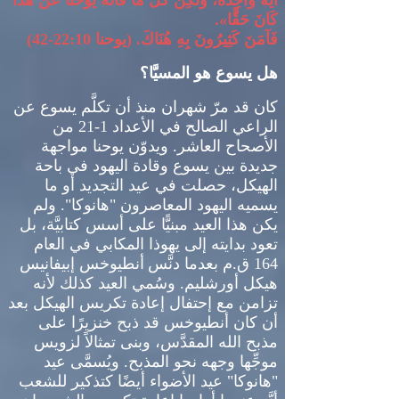
آيَةً وَاحِدَةً، وَلكِنْ كُلُّ مَا قَالَهُ يُوحَنَّا عَنْ هذَا
كَانَ حَقًّا
».
فَآمَنَ كَثِيرُونَ بِهِ هُنَاكَ
. (
يوحنا
22:10-42)
هل يسوع هو المسيَّا؟
كان
قد مرّ شهران منذ أن تكلَّم يسوع عن
الراعي الصالح في الأعداد
1-21
من
الأصحاح العاشر
.
ويدوّن يوحنا مواجهة
جديدة بين يسوع
و
قادة اليهود في باحة
الهيكل، حصلت في عيد التجديد أو ما
يسميه اليهود المعاصرون
"
هانوكا
".
ولم
يكن هذا العيد مبنيًّا على أسس كتابيَّة، بل
تعود بدايته إلى يهوذا المكابي في العام
164
ق
.
م بعدما دنَّس
أنطيوخس إبيفانيس
هيكل أورشليم
.
وسُمي العيد كذلك لأنه
تزامن مع إحتفال إعادة تكريس الهيكل بعد
أن كان أنطيوخس قد ذبح خنزيرًا على
مذبح الله المقدَّس، وبنى تمثالاً لزويس
موجِّها وجهه نحو المذبح
.
ويُسمَّى عيد
"
هانوكا
"
عيد الأضواء أيضًا كتذكير للشعب