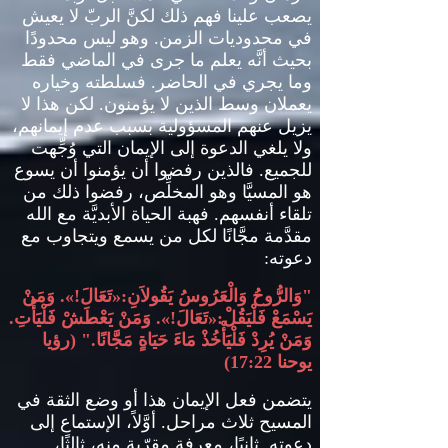
يصعب علينا فهم ذلك لكنَّ الربّ لا يعيش
في محدوديات الزمن
.
وهو ليس محدودًا
بحيث أنَّه يعلم ما جرى في الماضي فقط
وما يجري في الحاضر
.
فسلطته وخياره
يعملان وسط الذين لا يؤمنون
.
لكن هذا لا
يزيل عنهم المسؤولية بسبب عدم إيمانهم،
ولا يلغي الدعوة إلى الإيمان التي وُجِّهت
للجميع
.
فالذين رفضوا أن يؤمنوا أن يسوع
هو المسيَّا وهو المخلِّص، رفضوا ذلك من
تلقاء أنفسهم
.
فهبة الحياة الأبديَّة مع الله
مقدَّمة مجَّانًا لكل من يسمع ويتجاوب مع
دعوته
:
"
وَالرُّوحُ وَالْعَرُوسُ يَقُولاَنِ
:«
تَعَالَ
!».
وَمَنْ
يَسْمَعْ فَلْيَقُلْ
:«
تَعَالَ
!».
وَمَنْ يَعْطَشْ فَلْيَأْتِ
.
وَمَنْ يُرِدْ فَلْيَأْخُذْ مَاءَ حَيَاةٍ مَجَّانًا
." (
رؤيا
يوحنا
17:22)
يتضمن فعل الإيمان هذا أو وضع الثقة في
المسيح ثلاث مراحل
.
أوَّلاً، الإستماع إلى
دعوته
.
ثانيًا، معرفة مقرّبة منه، ثالثًا،