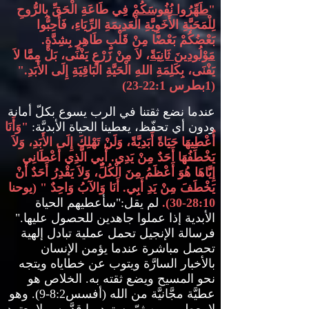
"
طَهِّرُوا نُفُوسَكُمْ
فِي طَاعَةِ الْحَقِّ بِالرُّوحِ
لِلْمَحَبَّةِ الأَخَوِيَّةِ الْعَدِيمَةِ الرِّيَاءِ، فَأَحِبُّوا
بَعْضُكُمْ بَعْضًا مِنْ قَلْبٍ طَاهِرٍ بِشِدَّةٍ
.
مَوْلُودِينَ ثَانِيَةً
، لاَ مِنْ زَرْعٍ يَفْنَى، بَلْ مِمَّا لاَ
يَفْنَى، بِكَلِمَةِ اللهِ الْحَيَّةِ الْبَاقِيَةِ إِلَى الأَبَدِ
."
(1
بطرس
22:1-23)
عندما نضع ثقتنا في الرب يسوع بكلّ أمانة
ودون أي تحفّظ، يعطينا الحياة الأبديَّة
:
"
وَأَنَا
أُعْطِيهَا حَيَاةً أَبَدِيَّةً، وَلَنْ تَهْلِكَ إِلَى الأَبَدِ، وَلاَ
يَخْطَفُهَا أَحَدٌ مِنْ يَدِي
.
أَبِي الَّذِي أَعْطَانِي
إِيَّاهَا هُوَ أَعْظَمُ مِنَ الْكُلِّ، وَلاَ يَقْدِرُ أَحَدٌ أَنْ
يَخْطَفَ مِنْ يَدِ أَبِي
.
أَنَا وَالآبُ وَاحِدٌ
" (
يوحنا
28:10-30).
لم يقل
:"
سأعطيهم الحياة
الأبدية إذا عملوا جاهدين للحصول عليها
."
فرسالة الإنجيل
تحمل عملية تبادل إلهية
تحصل مباشرة عندما يؤمن الإنسان
بالأخبار السارَّة ويتوب عن خطاياه ويتجه
نحو المسيح ويضع ثقته به
.
الخلاص هو
عطيَّة مجَّانيَّة من الله
(
أفسس
8:2-9).
وهو