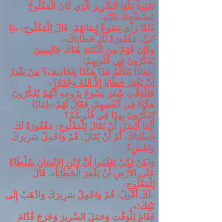
نَقَبُوهُ دَلَّوُا السَّرِيرَ الَّذِي كَانَ الْمَفْلُوجُ
مُضْطَجِعًا عَلَيْهِ
.
فَلَمَّا رَأَى يَسُوعُ إِيمَانَهُمْ، قَالَ لِلْمَفْلُوجِ
: «
يَا
بُنَيَّ، مَغْفُورَةٌ لَكَ خَطَايَاكَ
».
وَكَانَ قَوْمٌ مِنَ الْكَتَبَةِ هُنَاكَ جَالِسِينَ
يُفَكِّرُونَ فِي قُلُوبِهِمْ
:
«
لِمَاذَا يَتَكَلَّمُ هذَا هكَذَا بِتَجَادِيفَ؟
مَنْ يَقْدِرُ
أَنْ يَغْفِرَ خَطَايَا إِلاَّ اللهُ وَحْدَهُ
؟
»
فَلِلْوَقْتِ شَعَرَ يَسُوعُ بِرُوحِهِ أَنَّهُمْ يُفَكِّرُونَ
هكَذَا فِي أَنْفُسِهِمْ، فَقَالَ لَهُمْ
:«
لِمَاذَا
تُفَكِّرُونَ بِهذَا فِي قُلُوبِكُمْ؟
أَيُّمَا أَيْسَرُ، أَنْ يُقَالَ لِلْمَفْلُوجِ
:
مَغْفُورَةٌ لَكَ
خَطَايَاكَ، أَمْ أَنْ يُقَالَ
:
قُمْ وَاحْمِلْ سَرِيرَكَ
وَامْشِ؟
وَلكِنْ
لِكَيْ تَعْلَمُوا أَنَّ لابْنِ الإِنْسَانِ سُلْطَانًا
عَلَى الأَرْضِ أَنْ يَغْفِرَ الْخَطَايَا
».
قَالَ
لِلْمَفْلُوجِ
:
«
لَكَ أَقُولُ
:
قُمْ وَاحْمِلْ سَرِيرَكَ وَاذْهَبْ إِلَى
بَيْتِكَ
!».
فَقَامَ لِلْوَقْتِ وَحَمَلَ السَّرِيرَ وَخَرَجَ قُدَّامَ