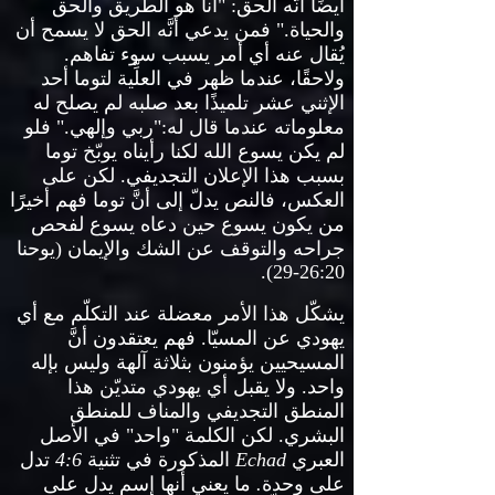
أيضًا أنَّه الحق
: "
أنا هو الطريق والحق
والحياة
."
فمن يدعي أنَّه الحق لا يسمح أن
يُقال عنه أي أمر يسبب سوء تفاهم
.
ولاحقًا، عندما ظهر في العلِّية لتوما أحد
الإثني عشر تلميذًا بعد صلبه لم يصلح له
معلوماته عندما قال له
:"
ربي وإلهي
."
فلو
لم يكن يسوع الله لكنا رأيناه يوبّخ توما
بسبب هذا الإعلان التجديفي
.
لكن على
العكس، فالنص يدلّ إلى أنَّ توما فهم أخيرًا
من يكون يسوع حين دعاه يسوع لفحص
جراحه والتوقف عن الشك والإيمان
(
يوحنا
26:20-29).
يشكّل هذا الأمر معضلة عند التكلّم مع أي
يهودي عن المسيّا
.
فهم يعتقدون أنَّ
المسيحيين يؤمنون بثلاثة آلهة وليس بإله
واحد
.
ولا يقبل أي يهودي متديّن هذا
المنطق التجديفي والمناف للمنطق
البشري
.
لكن الكلمة
"
واحد
"
في الأصل
العبري
Echad
المذكورة في تثنية
4:6
تدل
على وحدة
.
ما يعني أنها إسم يدل على