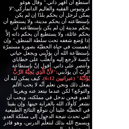
أستطع أن أقهر ذاتي
."
وقال هوغو
غروتيوس الفقيه والعالـِم الدانماركي
:"
لا
يمكن لرجل أن يحكم بلدًا إن لم يكن
بإستطاعته أن يحكم مدينة، ولا يستطيع أن
يحكم مدينة إن لم يكن بإستطاعته أن
يحكم عائلة، ولا يستطيع أن يحكم ذاته إلاَّ
إذا وُضع شغفه تحت سلطة المنطق
."
وإن
إنغمست في حياة الخطيّة بصورة مستمرّة
بإستطاعة الله أن يؤدِّبني ويجعل حياتي
بائسة لأرجع إليه وأتغلَّب على خطاياي
وأنتصر على ذاتي
.
أقول إنَّ بإستطاعة
الربّ أن يؤدِّبني
:"
لأَنَّ الَّذِي يُحِبُّهُ الرَّبُّ
يُؤَدِّبُهُ
" (
عبرانيين
6:12).
كيف يمكن لله أن
يفعل ذلك ونحن نعلم أنَّه لا يحب الألم
والتوجّع؟ لكن عندما نبتعد عنه ويغرينا
العدو فنحن ندخل في مملكته، ويجب أن
نشعر كأولاد الله بالغرابة حينها
.
وإن بقينا
في الخطيَّة علينا أن نتوقّع النتائج الطبيعية
التي تحدث نتيجة الدخول إلى مملكة العدو
.
ويسمح الله بذلك لنتعلَّم الدرس، وهو قادر