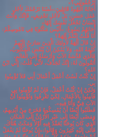
تَرْجُمُونَنِي؟
»
أَجَابَهُ الْيَهُودُ قَائِلِينَ
:«
لَسْنَا نَرْجُمُكَ لأَجْلِ
عَمَل حَسَنٍ، بَلْ لأَجْلِ تَجْدِيفٍ، فَإِنَّكَ وَأَنْتَ
إِنْسَانٌ تَجْعَلُ نَفْسَكَ إِلهًا
»
أَجَابَهُمْ يَسُوعُ
: «
أَلَيْسَ مَكْتُوبًا فِي نَامُوسِكُمْ
:
أَنَا قُلْتُ إِنَّكُمْ آلِهَةٌ؟
إِنْ قَالَ آلِهَةٌ لأُولئِكَ الَّذِينَ صَارَتْ إِلَيْهِمْ
كَلِمَةُ اللهِ، وَلاَ يُمْكِنُ أَنْ يُنْقَضَ الْمَكْتُوبُ،
فَالَّذِي قَدَّسَهُ الآبُ وَأَرْسَلَهُ إِلَى الْعَالَمِ،
أَتَقُولُونَ لَهُ
:
إِنَّكَ تُجَدِّفُ، لأَنِّي قُلْتُ
:
إِنِّي ابْنُ
اللهِ؟
إِنْ كُنْتُ لَسْتُ أَعْمَلُ أَعْمَالَ أَبِي فَلاَ تُؤْمِنُوا
بِي
.
وَلكِنْ إِنْ كُنْتُ أَعْمَلُ، فَإِنْ لَمْ تُؤْمِنُوا بِي
فَآمِنُوا بِالأَعْمَالِ، لِكَيْ تَعْرِفُوا وَتُؤْمِنُوا أَنَّ
الآبَ فِيَّ وَأَنَا فِيهِ
».
فَطَلَبُوا أَيْضًا أَنْ يُمْسِكُوهُ فَخَرَجَ مِنْ أَيْدِيهِمْ،
وَمَضَى أَيْضًا إِلَى عَبْرِ الأُرْدُنِّ إِلَى الْمَكَانِ
الَّذِي كَانَ يُوحَنَّا يُعَمِّدُ فِيهِ أَوَّلاً وَمَكَثَ هُنَاكَ
.
فَأَتَى إِلَيْهِ كَثِيرُونَ وَقَالُوا
:«
إِنَّ يُوحَنَّا لَمْ يَفْعَلْ