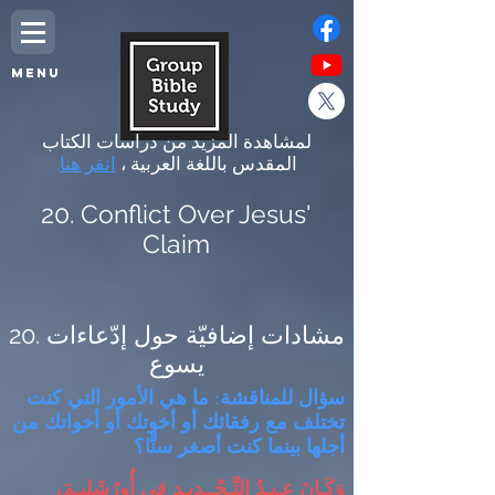
MENU
لمشاهدة المزيد من دراسات الكتاب
المقدس باللغة العربية ،
انقر هنا
.
20. Conflict Over Jesus'
Claim
20. مشادات إضافيّة حول إدّعاءات
يسوع
سؤال للمناقشة
:
ما
هي
الأمور التي كنت
تختلف مع رفقائك أو أخوتك أو أخواتك من
أجلها بينما كنت أصغر سنًّا؟
وَكَـانَ عِـيـدُ التَّـجْــدِيـدِ فِي أُورُشَلِيـمَ،