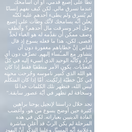
تطأ على إصبع قدمي، أو أن أسامحك
عندما تسرق مالي
.
لكن كيف نفهم إنسانًا
لم يُسرق ولم يطىء أحدهم عليه لكنّه
يعلن أنَّه يسامحك لأنَّك وطأت على إصبع
رجل آخر وسرقت مال أحدهم؟ وألطف
وصف ممكن أن نقدِّمه له هو الغباء لحدٍّ
أقصى
.
لكن، هذا ما فعله يسوع إذ قال
للناس إنَّ خطاياهم مغفورة دون أن
يتشاور مع المــُساء إليهم
.
تصرَّف دون أي
تردِّد وكأنَّه الوحيد الذي أُسيء إليه في كلّ
التعدِّيات
.
يكون الأمر منطقيًا فقط إذا كان
هو الله الذي كُسِر ناموسه وجُرحت محبته
في كلّ خطيّة إرتُكِبت
.
أمَّا إذا كان المتكلِّم
ليس الله، فتظهر تلك الكلمات خداعًا
وسخافة لم تظهر في أيَّة عصور سابقة
."
نجد خلال دراستنا لإنجيل يوحنا براهين
كثيرة حين أوضح يسوع من هو، وأغضب
القادة الدينيين بعباراته
.
لكن في هذه
المرحلة لم يكن الربّ قد أعلن مباشرة
وعلانية أنَّه المسيَّا
.
وعلينا التذكّر أنَّ اليهود