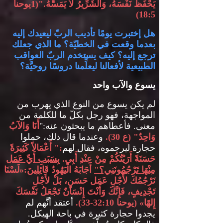
يَحْفَظُ نَفْسَهُ، وَالشِّرِّيرُ لاَ يَمَسُّهُ
."(1
يوحنا
18:5)
هل إختبرت يومًا تأديب الربّ ليعيدك إليه
بعدما وقعت في الخطيّة؟ ما الذي جعلك
ترجع إليه؟ كيف يستخدم الربّ العواقب
الطبيعية لأفعالنا ليعلِّمنا دروسًا روحيَّة؟
يسوع والآب واحد
لم يكن يسوع من النوع الذي يهرب من
المواجهة، فهو رجل بكلّ ما للكلمة من
معنى
.
فأعطاهم ما يبحثون عنه
:"
أَنَا وَالآبُ
وَاحِدٌ
" (
ع
30).
وعندما قال ذلك، حملوا
حجارة ليرجموه، فقال لهم
:"
أَعْمَالاً كَثِيرَةً
حَسَنَةً أَرَيْتُكُمْ مِنْ عِنْدِ أَبِي
.
بِسَبَبِ أَيِّ عَمَل
مِنْهَا تَرْجُمُونَنِي؟
"
أَجَابَهُ الْيَهُودُ قَائِلِينَ
:«
لَسْنَا
نَرْجُمُكَ لأَجْلِ عَمَل حَسَنٍ، بَلْ لأَجْلِ
تَجْدِيفٍ، فَإِنَّكَ وَأَنْتَ إِنْسَانٌ تَجْعَلُ نَفْسَكَ
إِلهًا
» (
يوحنا
32:10-33).
أعتقد أنَّهم لم
يجدوا حجارة كثيرة في باحة الهيكل
.