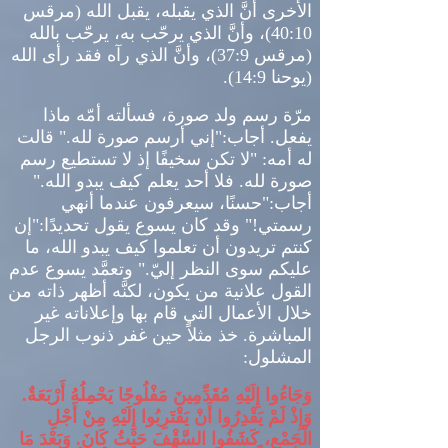
الأخرى أنَّ الذي يقبله، يقبل الله
(
مرقس
40:10)
، وأنَّ الذي يرحّب به، يرحّب بالله
(
مرقس
37:9)
، وأنَّ الذي رآه فقد رأى الله
(
يوحنا
14:9).
مرّة رسم ولد صورة، فسألته أمّه ماذا
يفعل
.
أجاب
:"
إني أرسم صورة لله
."
قالت
له أمه
: "
لا تكن سخيفًا إذ لا تستطيع رسم
صورة لله
.
فلا أحد يعلم كيف يبدو الله
."
أجاب
:"
حسنًا، سيعرفون عندما أنهي
رسمتي
!"
وقد كان يسوع يقول تحديدًا
:"
إن
كنتم تريدون أن تعلموا كيف يبدو الله، ما
عليكم سوى النظر إليّ
."
وتعمَّد يسوع عدم
القول علانية من يكون، لكنَّه أظهر ذاته من
خلال الأعمال التي قام بها وإعلاناته غير
المباشرة
.
خذ مثلاً حين غفر ذنوب الرجل
المشلول
:
وَجَاءُوا إِلَيْهِ مُقَدِّمِينَ مَفْلُوجًا يَحْمِلُهُ أَرْبَعَةٌ
.
وَإِذْ لَمْ يَقْدِرُوا أَنْ يَقْتَرِبُوا إِلَيْهِ مِنْ أَجْلِ
الْجَمْعِ، كَشَفُوا السَّقْفَ حَيْثُ كَانَ
.
وَبَعْدَ مَا