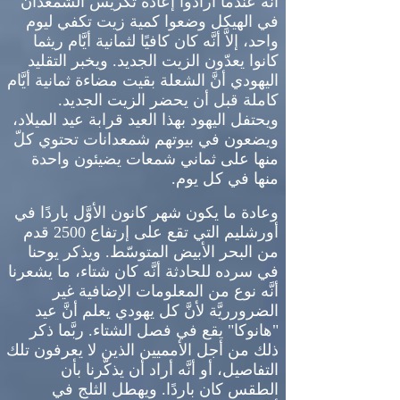
أنَّه عندما أرادوا إعادة تكريس الشمعدان
في الهيكل وضعوا كمية زيت تكفي ليوم
واحد، إلاَّ أنَّه كان كافيًا لثمانية أيَّام ريثما
كانوا يعدّون الزيت الجديد
.
ويخبر التقليد
اليهودي أنَّ الشعلة بقيت مضاءة ثمانية أيَّام
كاملة قبل أن يحضر الزيت الجديد
.
ويحتفل اليهود بهذا العيد قرابة عيد الميلاد،
ويضعون في بيوتهم شمعدانات تحتوي كلّ
منها على ثماني شمعات يضيئون واحدة
منها في كل يوم
.
وعادة ما يكون شهر كانون الأوَّل باردًا في
أورشليم التي تقع على إرتفاع
2500
قدم
من البحر الأبيض المتوسّط
.
ويذكر يوحنا
في سرده للحادثة أنَّه كان شتاء، ما يشعرنا
أنَّه نوع من المعلومات الإضافية غير
الضرورريَّة لأنَّ كل يهودي يعلم أنَّ عيد
"
هانوكا
"
يقع في فصل الشتاء
.
ربَّما ذكر
ذلك من أجل الأمميين الذين لا يعرفون تلك
التفاصيل، أو أنَّه أراد أن يذكّرنا بأن
الطقس كان باردًا
.
ويهطل الثلج في