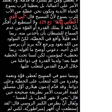
لا يعطي ومن ثمّ يسترد ما قدَّمه
.
ولا يعتمد
الأمر على أعمالنا، بل يعطينا الرب يسوع
الحياة الأبدية ونكون نحن عطيّة من الآب
للرب يسوع لأنَّ المسيح قال
:"
أَبِي الَّذِي
أَعْطَانِي إِيَّاهَا
" (
ع
29).
ولا أستطيع أن أفكِّر
بأنَّ الله لا يملك القدرة أو القوّة من عدم
السماح للشيطان بأن يأخذني منه
.
ربما
أبعد قليلاً وأقع في الخطيّة، لكنّ المولود
من الله يعود ويرجع لأنَّه يريد أن يرضي
الذي أحبه
.
دعوني أوضح ما أقوله
:
ربما
نخطىء كمؤمنين، لكن لسنا تحت الخطية
فيما بعد
!
ولدينا القدرة في دواخلنا من
خلال الروح القدس لنتغلّب عليها
.
وبينما ننمو في المسيح نُعطى قوَّة ونعمة
وقدرة من الله لنتغلَّب على الخطيّة وعلى
ذواتنا
.
وقد قدَّم إدمون هيلاري أوَّل متسلّق
لقمة أفرست الأمر بطريقة صحيحة حين
قال
:"
نحن لا نقهر الجبل، بل أنفسنا
."
ويُقال أنَّ بطرس الكبير الروسي قال
:"
لقد
إستطعت أن أقهر إمبراطوريَّة، لكني لم