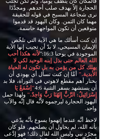
فالمكان كان يُنظّف يوميَّا، ولم تكن تُجلب
الحجارة إلاّ بهدف صلب أحدهم
.
ومجدَّدًا
نرى شجاعة المسيح في قوله للحقيقة
مهما كان الثمن
.
وكان اليهود قد قدموا
متوقعين أن تكون المواجهة حاسمة
.
إن كنت أسألك ما هي الآية التي تلخّص
الإيمان المسيحي، لا بدّ أن تجيب إنها الآية
الموجودة في يوحنا
16:3:"
لأنه هكذا أحب
الله العالم حتى بذل إبنه الوحيد لكي لا
يهلك كل من يؤمن به بل تكون له الحياة
الأبدية
."
أمَّا إن كنت تسأل أي يهودي أن
يختار أهم مقطع لاهوتي في التوراة، فلا بد
أن يستشهد بسفر التثنية
4:6
"
اِسْمَعْ يَا
إِسْرَائِيلُ
:
الرَّبُّ إِلهُنَا رَبٌّ وَاحِدٌ
."
ولهذا حمل
اليهود الحجارة ليرجموه لأنَّه قال إنَّه والآب
واحد
.
لاحظ أنَّه عندما إتهموا يسوع بأنَّه يدّعي
بأنه الله، لم يحاول أن يصلحهم
.
فلو كان
مجرّد نبي وليس الله لقال ذلك
!
فهو إدَّعى