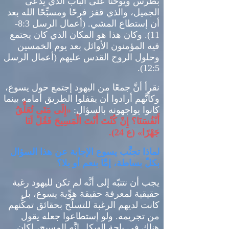
بطرس ويوحنا على الباب الذي يُدعى
الجميل، والذي قفز فرحًا ومسبِّحًا الله بعد
أن إستطاع المشي
. (
أعمال الرسل
8:3-
11).
وكان هذا هو المكان الذي كان يجتمع
فيه المؤمنون الأوائل بعد يوم الخمسين
وحلول الروح القدس عليهم
(
أعمال الرسل
12:5).
نقرأ أنَّ جمعًا من اليهود إجتمع حول يسوع،
وكأنَّهم أرادوا أن يقفلوا الطريق أمامه بينما
كانوا يواجهونه بالسؤال
:
«
إِلَى مَتَى تُعَلِّقُ
أَنْفُسَنَا؟ إِنْ كُنْتَ أَنْتَ الْمَسِيحَ فَقُلْ لَنَا
جَهْرًا
» (
ع
24).
لماذا تجنَّب يسوع الإجابة عن هذا السؤال
بكلّ بساطة، إمَّا بنعم أو بلا؟
يجب أن نتنبّه إلى أنَّه لم تكن لليهود رغبة
حقيقية لمعرفة حقيقة هوِّية يسوع، بل
كانت لديهم الرغبة للتسلّح بحقائق تمكِّنهم
من تجريمه
.
ولو إستطاعوا جعله يقول
هناك في باحة الهيكل إنَّه المسيح، لكان