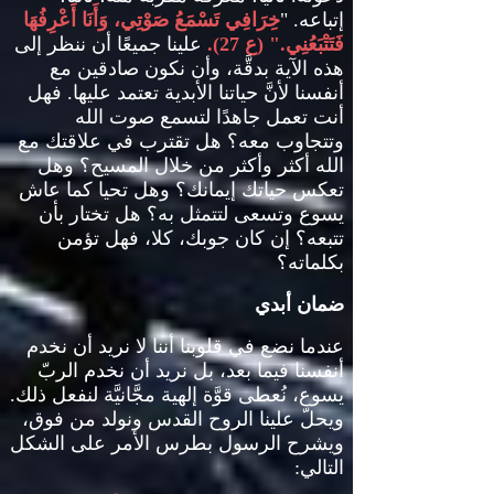
إتباعه
. "
خِرَافِي تَسْمَعُ صَوْتِي، وَأَنَا أَعْرِفُهَا
فَتَتْبَعُنِي
." (
ع
27).
علينا جميعًا أن ننظر إلى
هذه الآية بدقَّة، وأن نكون صادقين مع
أنفسنا لأنَّ حياتنا الأبدية تعتمد عليها
.
فهل
أنت تعمل جاهدًا لتسمع صوت الله
وتتجاوب معه؟ هل تقترب في علاقتك مع
الله أكثر وأكثر من خلال المسيح؟ وهل
تعكس حياتك إيمانك؟ وهل تحيا كما عاش
يسوع وتسعى لتتمثل به؟ هل تختار بأن
تتبعه؟ إن كان جوبك، كلا، فهل تؤمن
بكلماته؟
ضمان أبدي
عندما نضع في قلوبنا أننا لا نريد أن نخدم
أنفسنا فيما بعد، بل نريد أن نخدم الربّ
يسوع، نُعطى قوَّة إلهية مجَّانيَّة لنفعل ذلك
.
ويحلّ علينا الروح القدس ونولد من فوق،
ويشرح الرسول بطرس الأمر على الشكل
التالي
: