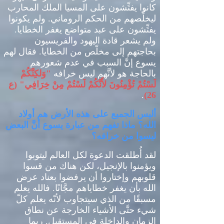
كانوا يفتِّشون على المسيا الملك المحارب
ليخلِّصهم من الحكم الروماني
.
ولم يكونوا
يفتِّشون على عبد متواضع يغفر الخطايا
.
ولم يشعر قادة اليهود والفريسيون
بحاجتهم إلى مخلّص من الخطايا
.
فقال لهم
يسوع إنَّ السبب في عدم شعورهم
بالحاجة هو لأنَّهم ليس خرافه
"
وَلكِنَّكُمْ
لَسْتُمْ تُؤْمِنُونَ لأَنَّكُمْ لَسْتُمْ مِنْ خِرَافِي
" (
ع
.
26)
أليس الجميع على هذه الأرض هم أولاد
الله؟ ماذا تفهم من عبارة يسوع أنَّ البعض
ليسوا من خرافه؟
لقد أُطلقت الدعوة لكل العالم ليتوبوا
ويؤمنوا بالإنجيل، لكن هناك من قسوا
قلوبهم وإختاروا أن يرفضوا بعناد عرض
الله بأن يغفر خطاياهم مجَّانًا
.
فالله يعلم
مسبقًا من الذي سيتجاوب لأنّه يعلم كلّ
شيء حتَّى الأشياء الخارجة عن نطاق
الزمان والداخلة في المستقبل
.
ربما