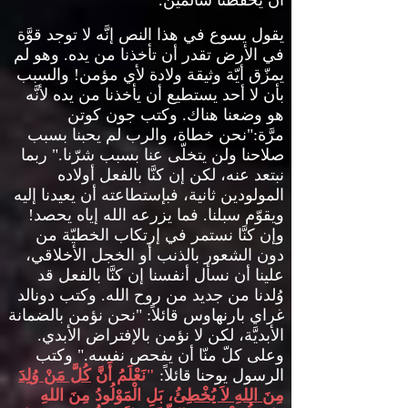
أن يحفظنا سالمين
.
يقول يسوع في هذا النص إنَّه لا توجد قوَّة
في الأرض تقدر أن تأخذنا من يده
.
وهو لم
يمزّق أيّة وثيقة ولادة لأي مؤمن
!
والسبب
بأن لا أحد يستطيع أن يأخذنا من يده لأنَّه
هو وضعنا هناك
.
وكتب جون كوتن
مرَّة
:"
نحن خطاة، والرب لم يحبنا بسبب
صلاحنا ولن يتخلّى عنا بسبب شرّنا
."
ربما
نبتعد عنه، لكن إن كنَّا بالفعل أولاده
المولودين ثانية، فبإستطاعته أن يعيدنا إليه
ويقوّم سبلنا
.
فما يزرعه الله إياه يحصد
!
وإن كنَّا نستمر في إرتكاب الخطيّة من
دون الشعور بالذنب أو الخجل الأخلاقي،
علينا أن نسأل أنفسنا إن كنَّا بالفعل قد
وُلدنا من جديد من روح الله
.
وكتب دونالد
غراي بارنهاوس قائلاً
: "
نحن نؤمن بالضمانة
الأبديَّة، لكن لا نؤمن بالإفتراض الأبدي
.
وعلى كلّ منّا أن يفحص نفسه
."
وكتب
الرسول يوحنا قائلاً
:
"
نَعْلَمُ أَنَّ
كُلَّ مَنْ وُلِدَ
مِنَ اللهِ لاَ يُخْطِئُ
، بَلِ الْمَوْلُودُ مِنَ اللهِ