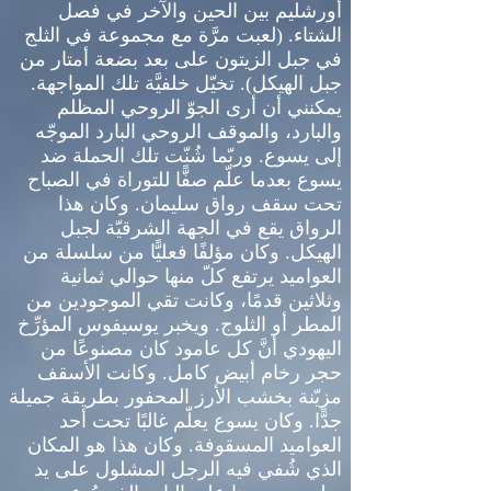
أورشليم بين الحين والآخر في فصل
الشتاء
. (
لعبت مرَّة مع مجموعة في الثلج
في جبل الزيتون على بعد بضعة أمتار من
جبل الهيكل
).
تخيّل خلفيَّة تلك المواجهة
.
يمكنني أن أرى الجوّ الروحي المظلم
والبارد، والموقف الروحي البارد الموجّه
إلى يسوع
.
وربّما شُنّت تلك الحملة ضد
يسوع بعدما علّم صفًّا للتوراة في الصباح
تحت سقف رواق سليمان
.
وكان هذا
الرواق يقع في الجهة الشرقيّة لجبل
الهيكل
.
وكان مؤلفًا فعليًّا من سلسلة من
العواميد يرتفع كلّ منها حوالي ثمانية
وثلاثين قدمًا، وكانت تقي الموجودين من
المطر أو الثلوج
.
ويخبر يوسيفوس المؤرِّخ
اليهودي أنَّ كل عامود كان مصنوعًا من
حجر رخام أبيض كامل
.
وكانت الأسقف
مزيّنة بخشب الأرز المحفور بطريقة جميلة
جدًّا
.
وكان يسوع يعلّم غالبًا تحت أحد
العواميد المسقوفة
.
وكان هذا هو المكان
الذي شُفي فيه الرجل المشلول على يد