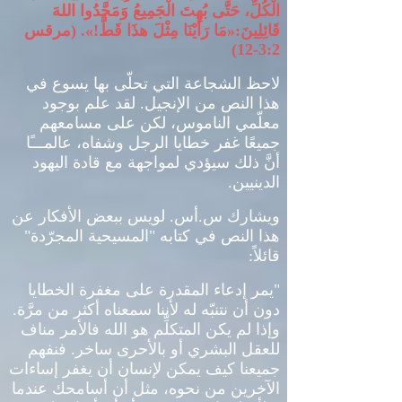
الْكُلِّ، حَتَّى بُهِتَ الْجَمِيعُ وَمَجَّدُوا اللهَ
قَائِلِينَ
:«
مَا رَأَيْنَا مِثْلَ هذَا قَطُّ
!». (
مرقس
3:2-12)
لاحظ الشجاعة التي تحلّى بها يسوع في
هذا النص من الإنجيل
.
لقد علم بوجود
معلّمي الناموس، لكن على مسامعهم
جميعًا غفر خطايا الرجل وشفاه، عالمـــًا
أنَّ ذلك سيؤدي لمواجهة مع قادة اليهود
الدينيين
.
ويشارك س
.
أس
.
لويس ببعض الأفكار عن
هذا النص في كتابه
"
المسيحية المجرّدة
"
قائلاً
:
"
يمر إدعاء المقدرة على مغفرة الخطايا
دون أن نتنبّه له لأننا سمعناه أكثر من مرَّة
.
وإذا لم يكن المتكلِّم هو الله فالأمر مناف
للعقل البشري أو بالأحرى ساخر
.
فنفهم
جميعنا كيف يمكن لإنسان أن يغفر إساءات
الآخرين من نحوه، مثل أن أسامحك عندما