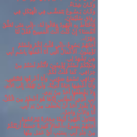
وَكَـانَ شِتَـاءٌ
.
وَكَـانَ يَـسُـوعُ يَتَمَشَّـى فِي الْهَيْكَلِ فِي
رِوَاقِ سُلَيْمَانَ،
فَاحْتَاطَ بِهِ الْيَهُودُ وَقَالُوا لَهُ
: «
إِلَى مَتَى تُعَلِّقُ
أَنْفُسَنَا؟ إِنْ كُنْتَ أَنْتَ الْمَسِيحَ فَقُلْ لَنَا
جَهْرًا
».
أَجَابَهُمْ يَسُوعُ
:«
إِنِّي قُلْتُ لَكُمْ وَلَسْتُمْ
تُؤْمِنُونَ
.
اَلأَعْمَالُ الَّتِي أَنَا أَعْمَلُهَا بِاسْمِ أَبِي
هِيَ تَشْهَدُ لِي
.
وَلكِنَّكُمْ لَسْتُمْ تُؤْمِنُونَ لأَنَّكُمْ لَسْتُمْ مِنْ
خِرَافِي، كَمَا قُلْتُ لَكُمْ
.
خِرَافِي تَسْمَعُ صَوْتِي، وَأَنَا أَعْرِفُهَا فَتَتْبَعُنِي
.
وَأَنَا أُعْطِيهَا حَيَاةً أَبَدِيَّةً، وَلَنْ تَهْلِكَ إِلَى الأَبَدِ،
وَلاَ يَخْطَفُهَا أَحَدٌ مِنْ يَدِي
.
أَبِي الَّذِي أَعْطَانِي إِيَّاهَا هُوَ أَعْظَمُ مِنَ الْكُلِّ،
وَلاَ يَقْدِرُ أَحَدٌ أَنْ يَخْطَفَ مِنْ يَدِ أَبِي
.
أَنَا وَالآبُ وَاحِدٌ
».
فَتَنَاوَلَ الْيَهُودُ أَيْضًا حِجَارَةً لِيَرْجُمُوهُ
.
أَجَابَهُمْ يَسُوعُ
:«
أَعْمَالاً كَثِيرَةً حَسَنَةً أَرَيْتُكُمْ
مِنْ عِنْدِ أَبِي
.
بِسَبَبِ أَيِّ عَمَل مِنْهَا