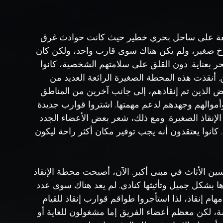
ضعة على ساحل بحري خطير حيث كانت حوادث غرق 
 صغير، ولم يكن هناك سوى قارب واحد، ولكن كان 
حر بعناية. دون القلق على سلامتهم الشخصية، كانوا 
ين. أنقذت هذه المحطة الصغيرة الرائعة العديد من 
 الذين تم إنقاذهم، إلى جانب آخرين من المناطق 
وأموالهم وجهدهم لدعم مهمتها. اشتروا قوارب جديدة 
لإنقاذ الصغيرة. ومع ذلك، شعر بعض الأعضاء الجدد 
 كانوا يعتقدون أنه يجب توفير مكان أكثر راحة ليكون 
سين الأثاث في مبنى أكبر. الآن، أصبحت محطة الإنقاذ 
يدها بشكل جميل وتأثيثها كنادي. لم يعد هناك سوى عدد 
ام إنقاذ، لذا استأجروا طواقم قوارب إنقاذ للقيام 
قشة، لكن معظم أعضاء الفريق إما مشغولون للغاية أو 