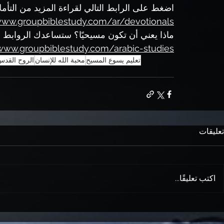
اضغط على الرابط التالي لقراءة المزيد من التأ
www.groupbiblestudy.com/ar/devotionals
ماذا يعني أن تكون مسيحيًا؟ ستساعدك الروابط الد
/www.groupbiblestudy.com/arabic-studies
تعليم يسوع المسيح
محبة الله للإنسان
الروح القد
تعليقات
اكتب تعليقًا...