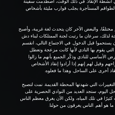
في أنشطة الإنقاذ. في ذلك الوقت، اصطدمت سفينة 
لطواقم المستأجرة بجلب قوارب مليئة بأشخاص 
تلفًا، والبعض الآخر كان يتحدث لغة غريبة، وأصبح 
جة لذلك، سرعان ما رتبت لجنة الممتلكات لبناء دش 
يستحموا قبل الدخول. في الاجتماع التالي، انقسم 
التي يقوم بها النادي لأنها كانت مزعجة وتعطل 
رض الأساسي للنادي وذكّر الجميع بأنهم ما زالوا 
هم وقيل لهم إنهم إذا أرادوا إنقاذ الأشخاص 
قاذ أخرى على الساحل. وهذا ما فعلوه.
غييرات التي شهدتها المحطة القديمة. نمت لتصبح 
احل اليوم، ستجد العديد من النوادي الحصرية على 
يرًا في تلك المياه، ولكن الآن يغرق معظم الناس 
ما هو أهم. الناس يغرقون من حولنا.