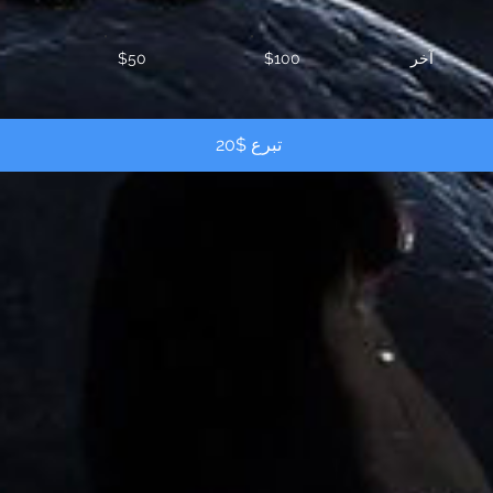
آخر
$100
$50
تبرع $20