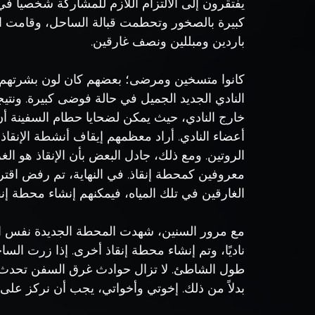
يفتقرون إلى الالتزام اللازم للمشاركة شخصياً 
كبيرة بالصخور وتحطمت قبالة الساحل، وقامت ا
باردين ومبللين ونصف غارقين.
كانوا متسخين ومرضى؛ بعضهم كان لون بشرتهم مخ
النادي الجديد الجميل في حالة فوضى كبيرة. ونتي
خارج النادي، حيث يمكن لضحايا حطام السفينة أن 
أعضاء النادي. أراد معظمهم إيقاف أنشطة الإنقاذ 
الروتين. ومع ذلك، جادل البعض بأن الإنقاذ هو الغ
معروفين كمحطة إنقاذ. في النهاية، تم رفض اقتراح
الغارقين في تلك المياه، فيمكنهم إنشاء محطة إن
مع مرور السنين، شهدت المحطة الجديدة نفس الت
ناديًا، وتم إنشاء محطة إنقاذ أخرى. إذا زرت الس
طول الشاطئ. لا تزال حوادث غرق السفن تحدث كث
بدلاً من ذلك. إخوتي وأخواتي، يجب أن نركز على 