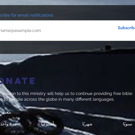
ribe for email notifications
Subscrib
onate
onation to this ministry will help us to continue providing free bible
es to people across the globe in many different languages.
معدل ا
سنويًا
شهريًا
أسبوعيًا
مرة واحدة