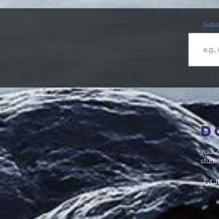
Subsc
D
Your d
studi
لتكرار