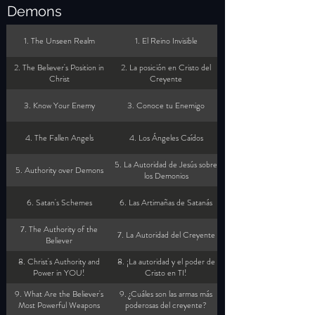
Demons
1. The Unseen Realm
1. El Reino Invisible
2. The Believer's Position in
2. La posición en Cristo del
Christ
Creyente
3. Know Your Enemy
3. Conoce tu Enemigo
4. The Fallen Angels
4. Los Ángeles Caídos
5. La Autoridad de Jesús sobre
5. Authority over Demons
los Demonios
6. Satan's Schemes
6. Las Artimañas de Satanás
7. The Authority of the
7. La Autoridad del Creyente
Believer
8. Christ's Authority and
8. ¡La autoridad y el poder de
Power in YOU!
Cristo en TI!
9. What Are the Believer's
9. ¿Cuáles son las armas más
Most Powerful Weapons
poderosas del creyente?