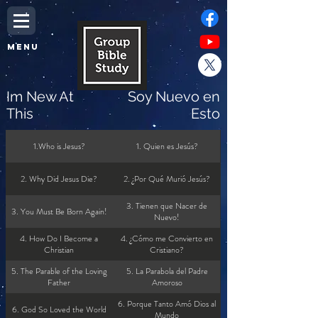
MENU
Im New At
Soy Nuevo en
This
Esto
1.Who is Jesus?
1. Quien es Jesús?
2. Why Did Jesus Die?
2. ¿Por Qué Murió Jesús?
3. Tienen que Nacer de
3. You Must Be Born Again!
Nuevo!
4. How Do I Become a
4. ¿Cómo me Convierto en
Christian
Cristiano?
5. The Parable of the Loving
5. La Parabola del Padre
Father
Amoroso
6. Porque Tanto Amó Dios al
6. God So Loved the World
Mundo