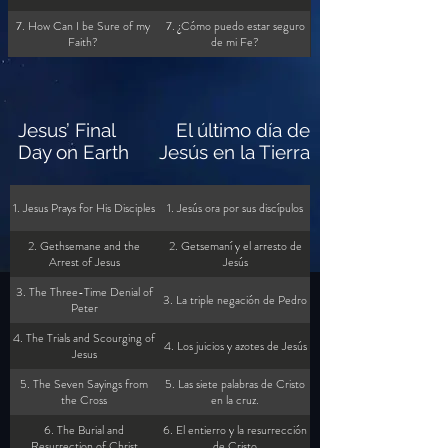
7. How Can I be Sure of my
7. ¿Cómo puedo estar seguro
Faith?
de mi Fe?
Jesus’ Final
El último día de
Day on Earth
Jesús en la Tierra
1. Jesus Prays for His Disciples
1. Jesús ora por sus discípulos
2. Gethsemane and the
2. Getsemaní y el arresto de
Arrest of Jesus
Jesús
3. The Three-Time Denial of
3. La triple negación de Pedro
Peter
4. The Trials and Scourging of
4. Los juicios y azotes de Jesús
Jesus
5. The Seven Sayings from
5. Las siete palabras de Cristo
the Cross
en la cruz.
6. The Burial and
6. El entierro y la resurrección
Resurrection of Christ
de Cristo