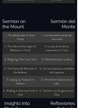
Sermon on
Sermón del
the Mount
Monte
1. The Beatitudes of Jesus
1. Las bienaventuranzas de
Christ
Jesucristo
2. The Salt and the Light of
2. La sal y la luz de los
Believers in Christ
creyentes en Cristo
3. Reigning Over Your Soul
3. Reinando sobre tu alma
4. The Heavenly Rewards of
4. Las recompensas celestiales
the Believer
del creyente
5. Laying up Treasure in
5. Amontonar tesoros en el
Heaven
cielo
6. Walking in Genuine Faith in
6. Caminar con fe genuina en
God
Dios
Insights Into
Reflexiones