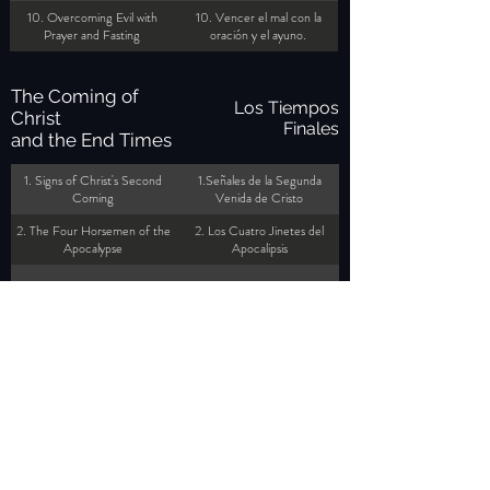
10. Overcoming Evil with
10. Vencer el mal con la
Prayer and Fasting
oración y el ayuno.
The Coming of
Los Tiempos
Christ
Finales
and the End Times
1. Signs of Christ's Second
1.Señales de la Segunda
Coming
Venida de Cristo
2. The Four Horsemen of the
‎2. Los Cuatro Jinetes del
Apocalypse
Apocalipsis
3. The Rise of the Antichrist
3. La Aparicion del Anticristo
4. The Mark of the Beast
4. La Marca de la Bestia
5. The Rapture of the Saints
5. El Rapto de los Santos
6. The Rapture Day of the
‎ 6. El Rapto y el Día del Señor
Lord