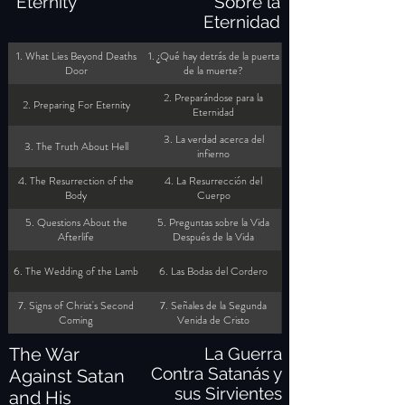
Eternity
Sobre la
Eternidad
1. What Lies Beyond Deaths
1. ¿Qué hay detrás de la puerta
Door
de la muerte?
2. Preparándose para la
2. Preparing For Eternity
Eternidad
3. La verdad acerca del
3. The Truth About Hell
infierno
4. The Resurrection of the
4. La Resurrección del
Body
Cuerpo
5. Questions About the
5. Preguntas sobre la Vida
Afterlife
Después de la Vida
6. The Wedding of the Lamb
6. Las Bodas del Cordero
7. Signs of Christ's Second
7. Señales de la Segunda
Coming
Venida de Cristo
The War
La Guerra
Contra Satanás y
Against Satan
sus Sirvientes
and His