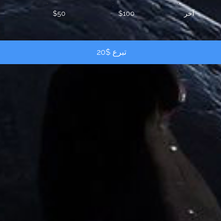
آخر
$100
$50
تبرع $20