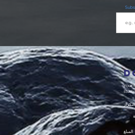
Subsc
D
Your d
studi
لتكرار
المبلغ