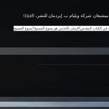
 (غراند رابيدز، ميشيغان: شركة ويليام ب. إيردمان للنشر، 1948) 
ة في الكتاب المقدس
الإيمان بالله
من هو يسوع المسيح؟
يسوع المسيح