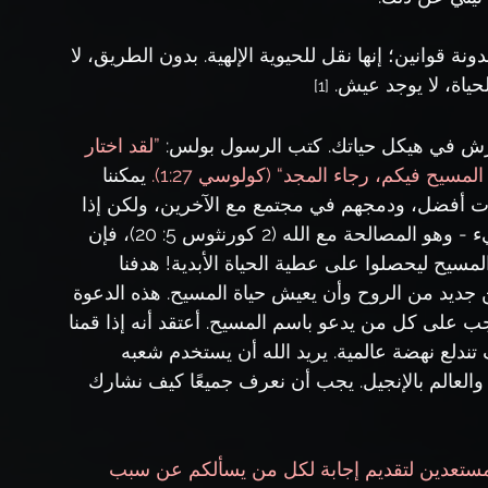
نة قوانين؛ إنها نقل للحيوية الإلهية. بدون الطريق، لا 
حياة، لا يوجد عيش. 
[1]
عرش في هيكل حياتك. كتب الرسول بولس:
 ”لقد اختار 
سيح فيكم، رجاء المجد“ (كولوسي 1:27). 
يمكننا 
ت أفضل، ودمجهم في مجتمع مع الآخرين، ولكن إذا 
لم نساعدهم على إدراك أنهم بحاجة إلى أهم شيء - وهو المصالحة مع الله (2 كورنثوس 5: 20)، فإن 
سيح ليحصلوا على عطية الحياة الأبدية! هدفنا 
يد من الروح وأن يعيش حياة المسيح. هذه الدعوة 
جب على كل من يدعو باسم المسيح. أعتقد أنه إذا قمنا 
لع نهضة عالمية. يريد الله أن يستخدم شعبه 
اننا والعالم بالإنجيل. يجب أن نعرف جميعًا كيف نشارك 
 مستعدين لتقديم إجابة لكل من يسألكم عن سبب 