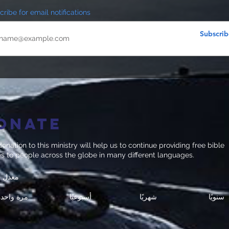
ribe for email notifications
Subscrib
onate
onation to this ministry will help us to continue providing free bible
es to people across the globe in many different languages.
معدل ا
سنويًا
شهريًا
أسبوعيًا
مرة واحدة