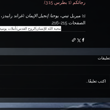
رجائكم (1 بطرس 3:15).
 ميريل تيني، 
يوحنا: إنجيل الإيمان
[1]
الصفحات 215-216.
محبة الله للإنسان
الروح القدس
تأملات يومي
تعليقات
اكتب تعليقًا...