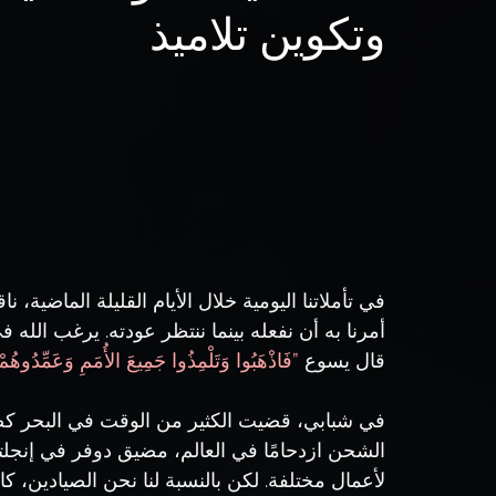
وتكوين تلاميذ
في تأملاتنا اليومية خلال الأيام القليلة الماضية
أمرنا به أن نفعله بينما ننتظر عودته. يرغب الل
قال يسوع 
”فَاذْهَبُوا وَتَلْمِذُوا جَمِيعَ الأُمَمِ وَعَمِّدُوهُمْ
في شبابي، قضيت الكثير من الوقت في البحر كص
الشحن ازدحامًا في العالم، مضيق دوفر في إنجلت
لأعمال مختلفة. لكن بالنسبة لنا نحن الصيادين، 