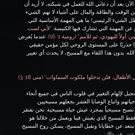
الآن بعد أن دعاني الله للعمل في شبكته، لا أريد أن 
ن الوقت والطاقة والمال على أشياء لا تهم. الشيء 
ل الشيء الرئيسي! ما هي المهمة الأساسية التي 
 المهمة التي تشارك فيها الكنيسة: 
”لأني لست 
اً لليهودي، ثم للأمم“ (رومية 1: 16).
 عندما يُعرض 
ًا جذريًا على المستوى الروحي لكل مؤمن حقيقي 
ه. بدون هذا اللقاء مع المسيح، لا يحدث أي تغيير 
الأطفال، فلن تدخلوا ملكوت السماوات“ (متى 18: 3).
يل لإلهام التغيير في قلوب الناس في جميع أنحاء 
حياتهم واتباع الوصايا العشر يجعلهم مسيحيين. 
تصبح مسيحياً بمجرد عيش حياة مسيحية. نحن نفتقر 
. فقط المسيح الذي يعيش فينا ويعمل من خلالنا هو 
ا نبتعد عن خطايانا ونقبل المسيح، يسكن روح المسيح 
 تيني عن ذلك: