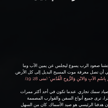
، ناقشنا صعود الرب يسوع ليجلس عن يمين الآب وما 
ه في أن تصل معرفة موت المسيح البديل إلى كل الأرض. 
 بِاسْمِ الآبِ وَالابْنِ وَالرُّوحِ الْقُدُسِ“ (متى 28: 19).
ياد سمك تجاري. عندما تكون في أحد أكثر ممرات 
را، ترى جميع أنواع السفن والقوارب المصممة 
كان هدفنا الرئيسي هو صيد الأسماك. كان من السهل 