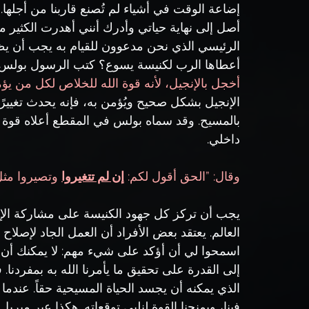
إضاعة الوقت في أشياء لم تُصنع قاربنا من أجلها. 
أصل إلى نهاية حياتي وأدرك أنني أهدرت الكثير م
الرئيسي الذي نحن مدعوون للقيام به يجب أن يظ
أعطاها الرب لكنيسة يسوع؟ كتب الرسول بولس عن
أخجل بالإنجيل، لأنه قوة الله للخلاص لكل من يؤمن: أول
الإنجيل بشكل صحيح ويُؤمن به، فإنه يحدث تغيير
بالمسيح. وقد سماه بولس في المقطع أعلاه قوة الل
داخلي.
وقال: ”الحق أقول لكم: 
إن لم تتغيروا
 وتصيروا مثل 
يجب أن تركز كل جهود الكنيسة على مشاركة الإنج
العالم. يعتقد بعض الأفراد أن العمل الجاد لإصلاح 
اسمحوا لي أن أؤكد على شيء مهم: لا يمكنك أن 
إلى القدرة على تحقيق ما يأمرنا الله به بمفردنا
الذي يمكنه أن يجسد الحياة المسيحية حقاً. عندم
فينا، ويمنحنا القوة لنلبي توقعاته. هكذا عبر ميريل