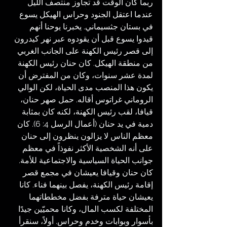
ربما كان الوقت قد تجاوز منتصف الليل 
عندما اعتقل الجنود وحراس الهيكل يسوع 
في بستان جثسيماني. يخبرنا يوحنا أنهم 
قيدوا يسوع قبل أن يقودوه عبر نهر كيدرون 
إلى قصر رئيس الكهنة على الجانب الغربي 
من منطقة الهيكل. كان حنان رئيس الكهنة 
لمدة عشر سنوات، وكان من المفترض أن 
يكون هذا المنصب مدى الحياة، لكن الوالي 
الروماني غراتوس أقاله. حمل صهر حنان، 
قيافا، لقب رئيس الكهنة، لكنه كان بمثابة 
دمية في يد حنان (أعمال الرسل 4: 6). كان 
معظم الناس لا يزالون ينظرون إلى حنان 
على أنه الشخصية الأكثر نفوذاً في معظم 
جوانب الحياة السياسية والاجتماعية للأمة. 
كان حنان وقيافا يعيشان في مجمع قصر 
إقامة رئيس الكهنة، يفصل بينهما فناء. كانا 
يعيشان حياة مترفة بفضل مخططاتهما 
المختلفة لكسب المال، وكانا محميّين جيدًا 
بأسوار وبوابات وخدم وحراس. أولاً، سنقرأ 