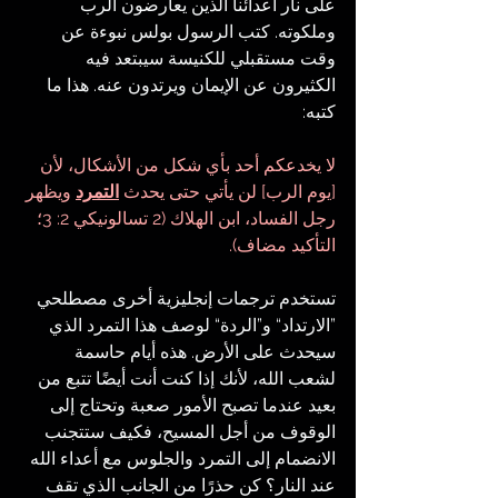
على نار أعدائنا الذين يعارضون الرب 
وملكوته. كتب الرسول بولس نبوءة عن 
وقت مستقبلي للكنيسة سيبتعد فيه 
الكثيرون عن الإيمان ويرتدون عنه. هذا ما 
كتبه:
لا يخدعكم أحد بأي شكل من الأشكال، لأن 
[يوم الرب] لن يأتي حتى يحدث 
التمرد
 ويظهر 
رجل الفساد، ابن الهلاك (2 تسالونيكي 2: 3؛ 
التأكيد مضاف).
تستخدم ترجمات إنجليزية أخرى مصطلحي 
”الارتداد“ و”الردة“ لوصف هذا التمرد الذي 
سيحدث على الأرض. هذه أيام حاسمة 
لشعب الله، لأنك إذا كنت أنت أيضًا تتبع من 
بعيد عندما تصبح الأمور صعبة وتحتاج إلى 
الوقوف من أجل المسيح، فكيف ستتجنب 
الانضمام إلى التمرد والجلوس مع أعداء الله 
عند النار؟ كن حذرًا من الجانب الذي تقف 