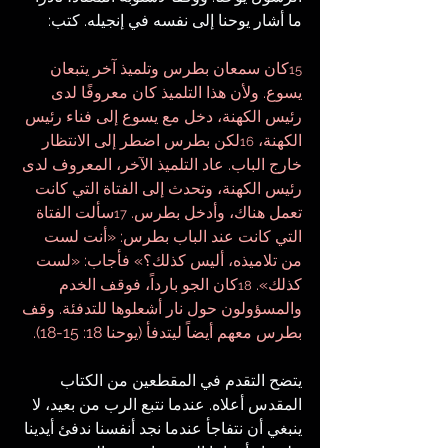
ما أشار يوحنا إلى نفسه في إنجيله. كتب:
كان سمعان بطرس وتلميذ آخر يتبعان 
15
يسوع. ولأن هذا التلميذ كان معروفًا لدى 
رئيس الكهنة، دخل مع يسوع إلى فناء رئيس 
الكهنة، 
لكن بطرس اضطر إلى الانتظار 
16
خارج الباب. عاد التلميذ الآخر، المعروف لدى 
رئيس الكهنة، وتحدث إلى الفتاة التي كانت 
تعمل هناك، وأدخل بطرس. 
سألت الفتاة 
17
التي كانت عند الباب بطرس: «أنت لست 
من تلاميذه، أليس كذلك؟» فأجاب: «لست 
كذلك». 
كان الجو بارداً، فوقف الخدم 
18
والمسؤولون حول نار أشعلوها للتدفئة. وقف 
بطرس معهم أيضاً ليتدفأ (يوحنا 18: 15-18).
يتضح التقدم في المقطعين من الكتاب 
المقدس أعلاه. عندما نتبع الرب من بعيد، لا 
ينبغي أن نتفاجأ عندما نجد أنفسنا ندفئ أيدينا 