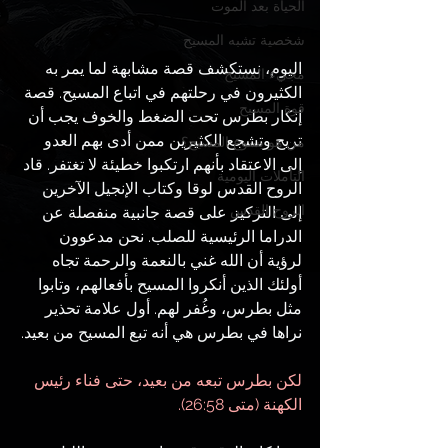
الحياة بعد الموت
شخصية تشبه المسيح
اليوم، نستكشف قصة مشابهة لما يمر به 
مجيء المسيح
الكثيرون في رحلتهم في اتباع المسيح. قصة 
قوة المسيح
إنكار بطرس تحت الضغط والخوف يجب أن 
تريح وتشجع الكثيرين ممن أدى بهم العدو 
من هو يسوع المسيح؟
إلى الاعتقاد بأنهم ارتكبوا خطيئة لا تغتفر. قاد 
التأملات اليومية
الروح القدس لوقا وكتاب الإنجيل الآخرين 
الروح القدس
إلى التركيز على قصة جانبية منفصلة عن 
الدراما الرئيسية للصلب. نحن مدعوون 
لرؤية أن الله غني بالنعمة والرحمة تجاه 
أولئك الذين أنكروا المسيح بأفعالهم، وتابوا 
مثل بطرس، وغُفر لهم. أول علامة تحذير 
نراها في بطرس هي أنه تبع المسيح من بعيد.
لكن بطرس تبعه من بعيد، حتى فناء رئيس 
الكهنة (متى 26:58).