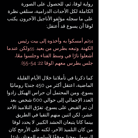
رواية لوقا، ثم، للحصول على الصورة 
الكاملة لكل الأحداث الدرامية، سنلقي نظرة 
على ما سجله مؤلفو الأناجيل الآخرون. يكتب 
لوقا أن يسوع قد أُعتقل:
ثم أمسكوا به وأخذوه إلى بيت رئيس 
54
الكهنة. وتبعه بطرس من بعيد. 
ولكن عندما 
55
أشعلوا نارًا في وسط الفناء وجلسوا معًا، 
جلس بطرس معهم (لوقا 22: 54-55).
كما ذكرنا في تأملاتنا خلال الأيام القليلة 
الماضية، اعتقل أكثر من 450 جنديًا رومانيًا 
يسوع، ومن المحتمل أن حراس الهيكل زادوا 
العدد الإجمالي إلى حوالي 600 شخص. بعد 
أن تم القبض على يسوع، تفرّق التلاميذ الأحد 
عشر، لكن اثنين منهم التقيا في الطريق 
بينما كانا يتبعان الحشد الكبير. لا يحدد لوقا 
من كان التلميذ الآخر، لكنه على الأرجح كان 
الرسول يوحنا. ووفقًا لأسلوبه المعتاد، نادرًا 