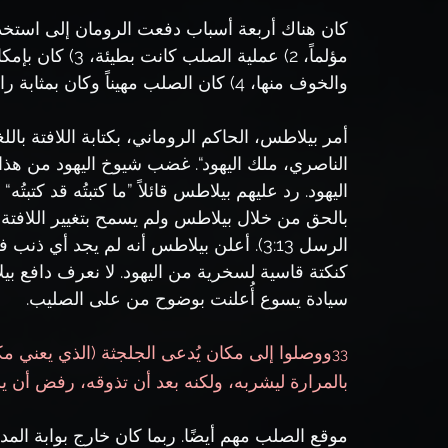
مؤلماً، 2) عملية
والخوف منها، 4) كان الصلب مهيناً وكان بمثابة رادع للجريمة والتمرد.
أمر بيلاطس، الحاكم الروماني، بكتابة اللافتة باللغ
الناصري، ملك اليهود“. غضب شيوخ اليهود من هذا و
بالحق من خلال بيلاطس ولم يسمح بتغيير اللافتة،
الرسل 3:13). أعلن بيلاطس أنه لم يجد 
كنكتة قاسية لسخرية من اليهود. لا نعرف دافع بيل
سيادة يسوع أُعلنت بوضوح من على الصليب.
ووصلوا إلى مكان يُدعى الجلجثة (الذي يعني مك
33
بالمرارة ليشربه، ولكنه بعد أن تذوقه، رفض أن يشربه (متى
موقع الصلب مهم أيضًا. ربما كان خارج بوابة الم