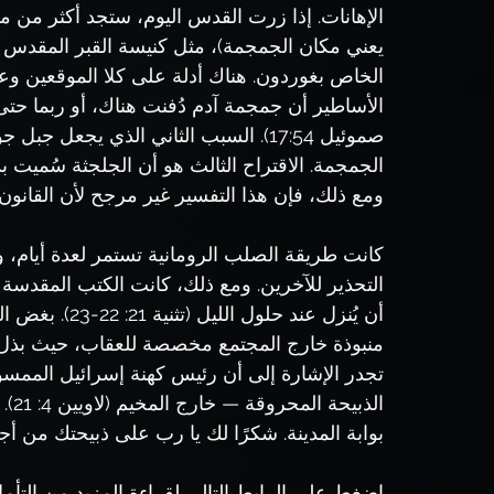
الإهانات. إذا زرت القدس اليوم، ستجد أكثر من مك
يعني مكان الجمجمة)، مثل كنيسة القبر المقدس الك
الخاص بغوردون. هناك أدلة على كلا الموقعين وعل
صموئيل 17:54). السبب الثاني الذي يجعل
الجمجمة. الاقتراح الثالث هو أن الجلجثة سُميت ب
ومع ذلك، فإن هذا التفسير غير مرجح لأن القانون 
كانت طريقة الصلب الرومانية تستمر لعدة أيام، وغ
التحذير للآخرين. ومع ذلك، كانت الكتب المقد
أن يُنزل عند حل
منبوذة خارج المجتمع مخصصة للعقاب، حيث بذل ملك الس
تجدر الإشارة إلى أن رئيس كهنة إسرائيل الممسو
الذ
بوابة المدينة. شكرًا لك يا رب على ذبيحتك من أجلن
اضغط على الرابط التالي لقراءة المزيد من التأ