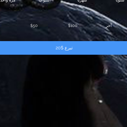
آخر
$100
$50
تبرع $20