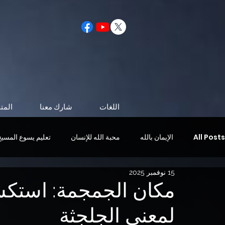
اللغات
شارك معنا
المت
All Posts
الإيمان بالله
محبة الله للإنسان
تعليم يسوع المسيح
15 نوفمبر 2025
الحياة بعد الموت
شخصية تشبه المسيح
مجيء المسيح
مكان الجمجمة: استكش
لمعنى الجلجثة
الروح القدس