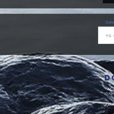
Subsc
D
Your d
studi
لتكرار