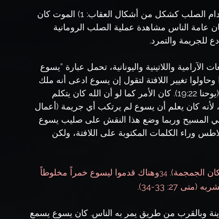
كان هناك أربعة أسباب دفعت الرومان إلى استخدام الصلب كشكل من أشكال العقاب: 1) الموت كان 
 الصلب كانت بطيئة، 3) كان بإمكان عامة الناس مشاهدة عملية الصلب الرومانية 
ات الآرامية واللاتينية واليونانية، تحمل عبارة ”يسوع 
حاولوا تغيير اللافتة لتقول إن يسوع ادعى أنه ملك 
اليهود. رد عليهم بيلاطس قائلاً ”ما كتبتُه قد كتبتُه“ (يوحنا 19:22). كان الأمر كما لو أن الله كان يتكلم 
 لأنه كان يعلم أن يسوع لم يرتكب أي جريمة (أعمال 
أي ذنب في المسيح وربما وضع هذا النقش على صليب يسوع 
اطس وراء الكلمات المكتوبة على اللافتة، ولكن 
ان الجمجمة). 
وهناك قدموا ليسوع خمراً مخلوطاً 
34
 27: 33-34).
دينة وبالقرب من طريق يمر به الناس. كان يسوع يسمع 