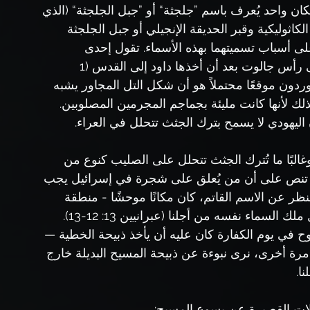
ان واحد يُعرف باسم ”جلجثة“ أو ”جبل الجلجثة“ (الذي 
اثوليكية وقبر الحديقة الإنجيلي أو جبل الجلجثة 
ى أسباب تسميتهما بهذه الأسماء. تقول إحدى 
الأساطير أن جمجمة آدم دُفنت هناك، أو ربما حتى رأس جالوت بعد أن أخذها داود إلى القدس (1 
 جبل جوردون موقعًا محتملاً هو أن شكل التل المجاور يشبه 
ذلك لأنها كانت مليئة بجماجم المجرمين المصلوبين. 
اليهودي لا يسمح بترك الجثث تتحلل في العراء.
البًا ما تُترك الجثث تتحلل على الصليب كنوع من 
سة تنص على أن من يُعلق على شجرة في إسرائيل يجب 
ول الليل (تثنية 21: 22-23). بغض النظر عن الاسم القاتم، كان مكانًا موحشًا - منطقة 
ماء نفسه من أجلنا (عبرانيين 13: 12-13).
ح في يوم الكفارة كان عليه أن يأخذ ذبيحة الخطية — 
بيحة المحروقة — خارج المخيم (لاويين 4: 21). مرة أخرى، نرى نبوءة عن ذبيحة المسيح البديلة خارج 
ا.
ملات القصيرة عن يسوع المسيح: