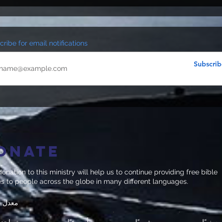
ribe for email notifications
Subscrib
onate
onation to this ministry will help us to continue providing free bible
es to people across the globe in many different languages.
معدل ا
سنويًا
شهريًا
أسبوعيًا
مرة واحدة