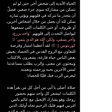
الحياة الأبدية إلى شخص آخر. حتى لو لم 
تتمكن من مشاركة سوى جزء صغير، فصلِّ 
أن يتجذر ما تتركه في قلوبهم ويؤتي ثماره. 
يمكن لله أن يعمل من خلال أشخاص آخرين، 
أو ظروف، أو حتى الكلمات التي سمعوها 
ليواصل التحدث إلى قلوبهم. 
”واحد يزرع، 
وآخر يسقي، ولكن الله هو الذي ينمي“ (1 
كورنثوس 3: 6).
 لقد أُعطينا امتياز وفرصة 
للتعاون مع الروح القدس في الحصاد. يعيش 
بعض الناس حياة فارغة، يشعرون بالاكتئاب 
ويبحثون عن معنى، والرب يطلب مساعدتنا 
لمس الآخرين بحبه ورحمته ونعمته.
ليغرس الرب فيك قلبًا للحصاد!
صلاة: أصلي يا أبي من أجل كل من يقرأ هذه 
الكلمات. ليشعر كل واحد منهم بحضور 
روحك وهو يشارك الإنجيل مع عالم يائس. 
اغرس فيهم قلبك الرحيم تجاه أولئك الذين 
هم بعيدون عنك. دعهم يختبرون الفرح الذي 