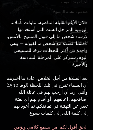
الحياة بعد الموت
شخصية تشبه المسيح
مجيء المسيح
خلال الأيام القليلة الماضية، تناولت تأملاتنا 
اليومية المراحل الست التي أستخدمها 
قوة المسيح
لإرشاد شخص ما إلى قبول المسيح. بالأمس، 
من هو يسوع المسيح؟
ناقشنا الصلاة مع شخص ما لقبوله — وهي 
واحدة من أكثر اللحظات فرحًا للمسيحي. 
التأملات اليومية
اليوم، سنركز على المرحلة السادسة 
الروح القدس
والأخيرة.
بعد الصلاة من أجل الخلاص، عادة ما أخبرهم 
أن السماء تفرح في تلك اللحظة (لوقا 15:10) 
وأنني أريد أن أرحب بهم في عائلة الله. 
أصافحهم، أعانقهم، أو أقدم لهم أي لفتة 
تعبر عن التهنئة في ثقافتكم. ثم أعود بهم 
إلى كلمة الله، إلى كلمات يسوع:
الحق أقول لكم: من يسمع كلامي ويؤمن 