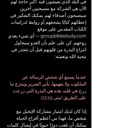
في البلد الذي يعيشون فيه. أكبر حاجة لهم 
الآن هي الشركة مع مسيحيين آخرين 
سيصبحون أصدقاء لهم. يمكنك التفكير في 
إعطائهم كتابًا يشجعهم أو روابط لدراسات 
الكتاب المقدس على موقع 
groupbiblestudy.com
 — أي شيء يغذي 
روحهم. كن على علم بأن العدو سيحاول 
انتزاع البذرة من قلوبهم قبل أن تتجذر في 
محبة الله ونعمته:
عندما يسمع أي شخص الرسالة عن 
الملكوت ولا يفهمها، يأتي الشرير وينتزع ما 
زرع في قلبه. هذه هي البذرة التي زرعت 
على الطريق (متى 13:19).
إذا كان لديك امتياز مشاركة الإنجيل مع 
شخص ما، فهذا من أعظم أفراح الحياة. 
يمكنك أن تلعب دورًا حيويًا في إيصال كلمات 