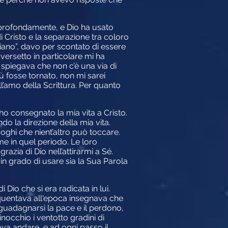
a profondamente, e Dio ha usato
 di Cristo e la separazione tra coloro
iano”, davo per scontato di essere
ersetto in particolare mi ha
 spiegava che non c’è una via di
ù fosse tornato, non mi sarei
amo della Scrittura. Per quanto
ho consegnato la mia vita a Cristo.
do la direzione della mia vita.
uoghi che nient’altro può toccare.
e in quel periodo. Le loro
razia di Dio nell’attirarmi a Sé.
è in grado di usare sia la Sua Parola
 Dio che si era radicata in lui.
equentava all'epoca insegnava che
guadagnarsi la pace e il perdono,
nocchio i ventotto gradini di
ava andare, e ad ogni passo il