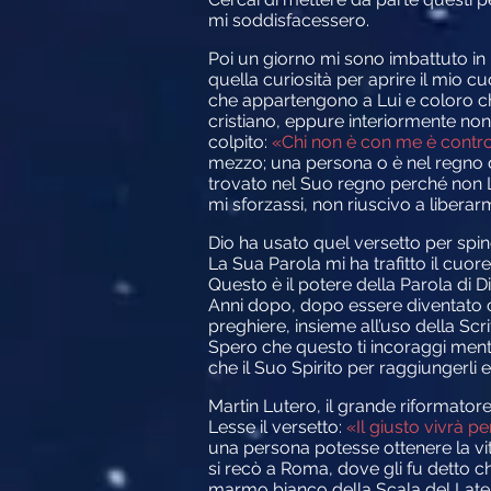
mi soddisfacessero.
Poi un giorno mi sono imbattuto in
quella curiosità per aprire il mio cu
che appartengono a Lui e coloro ch
cristiano, eppure interiormente no
colpito:
«Chi non è con me è contro 
mezzo; una persona o è nel regno di
trovato nel Suo regno perché non 
mi sforzassi, non riuscivo a liberar
Dio ha usato quel versetto per spin
La Sua Parola mi ha trafitto il cuo
Questo è il potere della Parola di D
Anni dopo, dopo essere diventato c
preghiere, insieme all’uso della Scri
Spero che questo ti incoraggi mentre 
che il Suo Spirito per raggiungerli e
Martin Lutero, il grande riformatore 
Lesse il versetto:
«Il giusto vivrà p
una persona potesse ottenere la vi
si recò a Roma, dove gli fu detto c
marmo bianco della Scala del Latera