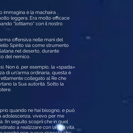
olo immagina è la machaira ,
molto leggera. Era molto efficace
ndo "lottiamo" con il nostro
arma offensiva nelle mani del
ello Spirito sia come strumento
 Satana nel deserto, durante
cco del nemico.
ssi. Non è, per esempio, la «spada»
nza di un'arma ordinaria, questa è
irettamente collegato al Re che
rtano la Sua autorità. Sotto la
otere.
roprio quando ne hai bisogno, e può
rda adolescenza, vivevo per me
à. (In seguito scoprii che in quel
tinato a realizzare con la mia vita.
nte perché non avevo risposte che