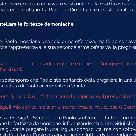
n Cristo deve crescere ed essere sostenuto dalla meditazione quo
ncere il maligno. La Parola di Dio è il pane celeste per il nost
antellare le fortezze demoniache
feso, Paolo menziona una sola arma offensiva, ma forse non av
che rappresentava la sua seconda arma offensiva: la preghier
sione, con ogni sorta di preghiere e richieste. Con questo in me
esini 6:18).
 sostengono che Paolo stia parlando della preghiera in una l
 lettera di Paolo ai credenti di Corinto:
uomini, ma a Dio. Infatti nessuno lo capisce; egli pronuncia mist
ga il mio spirito, ma la mia mente rimane infruttuosa (1 Corinzi
va (Efesini 6:18), credo che Paolo si riferisca a tutte le forme
o le fortezze demoniache, influenzando sia gli individui che i ter
e guidati a pregare in una lingua sconosciuta, ma non sottova
 vi dà la forza. Paolo osserva che non tutti i cristiani parlano in 