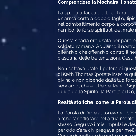
Comprendere la Machaira: l'anato
La spada attaccata alla cintura del
un'arma corta a doppio taglio, tipi
nel combattimento corpo a corpo co
nemico, le forze spirituali del male nei
Questa spada era usata per parare 
soldato romano. Abbiamo il nostro
difensivo che offensivo contro il n
ciascuna delle tre tentazioni, Gesù
Non sottovalutate il potere di ques
di Keith Thomas (potete inserire qui
divina e non dipende dalla tua forz
serviamo, che è il Re dei Re e il Si
guida dello Spirito, la Parola di Di
Realtà storiche: come la Parola di 
La Parola di Dio è autorevole. Punt
anche far affiorare nella tua ment
stesso. Seguivo i miei impulsi e desi
periodo c’era chi pregava per me!) 
Cercai di mettere da parte questi p