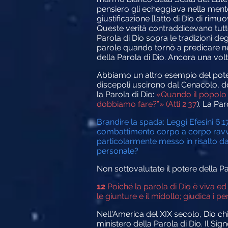
pensiero gli echeggiava nella mente:
giustificazione [l’atto di Dio di ri
Queste verità contraddicevano tutt
Parola di Dio sopra le tradizioni d
parole quando tornò a predicare n
della Parola di Dio. Ancora una vol
Abbiamo un altro esempio del potere 
discepoli uscirono dal Cenacolo, dove
la Parola di Dio:
«Quando il popolo ud
dobbiamo fare?”» (Atti 2:37
). La Pa
Brandire la spada: Leggi Efesini 6:
combattimento corpo a corpo ravvic
particolarmente messo in risalto da
personale?
Non sottovalutate il potere della Par
12
Poiché la parola di Dio è viva ed e
le giunture e il midollo; giudica i pe
Nell'America del XIX secolo, Dio ch
ministero della Parola di Dio. Il Sig