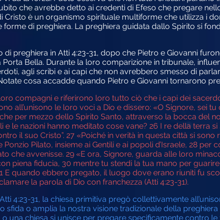
ito che avrebbe detto ai credenti di Efeso che pregare nello 
 Cristo è un organismo spirituale multiforme che utilizza i doni 
ie forme di preghiera. La preghiera guidata dallo Spirito si fonda
 preghiera in Atti 4:23-31, dopo che Pietro e Giovanni furono 
 Porta Bella. Durante la loro comparizione in tribunale, influen
doti, agli scribi e ai capi che non avrebbero smesso di parlar
otate cosa accadde quando Pietro e Giovanni tornarono pres
oro compagni e riferirono loro tutto ciò che i capi dei sacerdo
all’unisono le loro voci a Dio e dissero: «O Signore, sei tu che 
che per mezzo dello Spirito Santo, attraverso la bocca del no
poli e le nazioni hanno meditato cose vane?
26
I re della terra s
ntro il suo Cristo”.
27
«Poiché in verità in questa città si sono 
Ponzio Pilato, insieme ai Gentili e ai popoli d’Israele,
28
per c
ato che avvenisse.
29
«E ora, Signore, guarda alle loro minacc
on piena fiducia,
30
mentre tu stendi la tua mano per guarire
1
E quando ebbero pregato, il luogo dove erano riuniti fu scoss
lamare la parola di Dio con franchezza (Atti 4:23-31).
tti 4:23-31, la chiesa primitiva pregò collettivamente all’unison
 sfida o amplia la nostra visione tradizionale della preghiera
na chiesa si unisce per pregare specificamente contro le fort