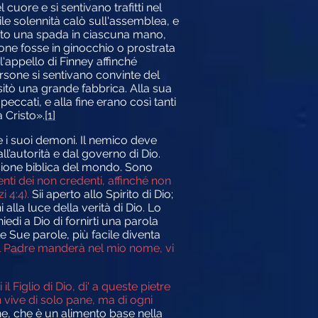
uore e si sentivano trafitti nel
e solennità calò sull'assemblea, e
vuto una spada in ciascuna mano,
one fosse in ginocchio o prostrata
 l'appello di Finney affinché
rsone si sentivano convinte del
itò una grande fabbrica. Alla sua
peccati, e alla fine erano così tanti
 Cristo».
[1]
 i suoi demoni. Il nemico deve
ll’autorità e dal governo di Dio.
isione biblica del mondo. Sono
ti dei non credenti, affinché non
i 4:4).
Sii aperto allo Spirito di Dio;
alla luce della verità di Dio. Lo
iedi a Dio di fornirti una parola
le Sue parole, più facile diventa
 il Padre manderà nel mio nome, vi
 il Figlio di Dio, di' a queste pietre
 vive di solo pane, ma di ogni
ne, che è un alimento base nella