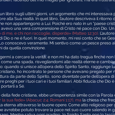
 un libro sugli ultimi giorni, un argomento che mi interessav
ore alla Sua realtà. In quel libro, l’autore descriveva il ritorno
e non appartengono a Lui. Poiché ero nato in un “paese crist
n avevo una vera comprensione di Cristo né pace con Dio. Un v
di me, e chi non raccoglie, disperde» (Matteo 12:30).
L’autore
 Dio o ne è fuori. In quel momento, mi resi conto che se Ges
Lo conoscevo veramente. Mi sentivo come un pesce preso all’
mi da quella convinzione.
germi a cercare la verità, e non mi ha dato tregua finché non 
re come una spada, risvegliandomi alle realtà eterne e cambian
io: quando si unisce all’opera dello Spirito Santo, raggiunge l
ristiano, ho incontrato le persone che avevano pregato per m
ttura da parte dello Spirito, sono diventate parte dell’opera di g
preghi per i tuoi cari e i tuoi familiari. Abbi fiducia che Dio 
 portarli a Sé.
della fede cristiana, ebbe un'esperienza simile con la Parola di
er la sua fede» (Abacuc 2:4; Romani 1:17), ma
la chiesa che fr
ta eterna attraverso le buone opere. Come atto religioso per 
he avrebbe potuto trovare la pace nel suo cuore salendo in gi
no. Mentre saliva ogni gradino, lo Spirito Santo non lo lasci