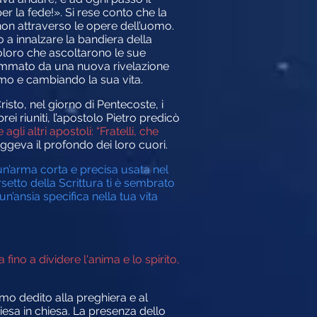
er la fede!». Si rese conto che la
 non attraverso le opere dell’uomo.
a innalzare la bandiera della
coloro che ascoltarono le sue
ammato da una nuova rivelazione
timo e cambiando la sua vita.
isto, nel giorno di Pentecoste, i
ei riuniti, l’apostolo Pietro predicò
li altri apostoli: “Fratelli, che
ggeva il profondo dei loro cuori.
(un’arma corta e precisa usata nel
etto della Scrittura ti è sembrato
’ansia specifica nella tua vita
 fino a dividere l'anima e lo spirito,
mo dedito alla preghiera e al
hiesa in chiesa. La presenza dello