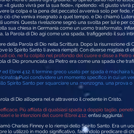
 «Il giusto vivrà per la sua fede», ripetendo: «Il giusto vivrà p
muovere la colpa e la pena del peccato] avveniva solo per fede,
o ciò che veniva insegnato a quel tempo, e Dio chiamò Lutero 
egli uomini. Questa rivelazione segnò una svolta per lui e per 
ella sua chiesa in Germania come un uomo trasformato, infi
ta, la Parola di Dio agì come una spada, trafiggendo il suo in
della Parola di Dio nella Scrittura. Dopo la risurrezione di Cr
 lo Spirito Santo li aveva riempiti. Con diverse migliaia di ebr
ì ciò, ne fu colpito nel profondo del cuore e disse a Pietro e ag
rola di Dio pronunciata da Pietro era come una spada che trafi
17 ed Ebrei 4:12. Il termine greco usato per spada è machaira 
inato). Puoi condividere un momento specifico in cui un vers
llo Spirito Santo per squarciare una menzogna, una prova o un
ola di Dio all’opera nel e attraverso il credente in Cristo.
fficace. Più affilata di qualsiasi spada a doppio taglio, penetra
nsieri e le intenzioni del cuore (Ebrei 4:12;
enfasi aggiunta
).
iamò Charles Finney e lo riempì dello Spirito Santo. Era un uo
nore lo utilizzò in modo significativo, facendolo predicare di c