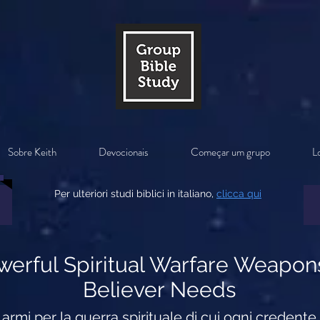
Sobre Keith
Devocionais
Começar um grupo
Lo
Per ulteriori studi biblici in italiano,
clicca qui
owerful Spiritual Warfare Weapon
Believer Needs
i armi per la guerra spirituale di cui ogni credent