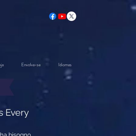
ja
Envolva-se
Idiomas
s Every
e ha bisogno