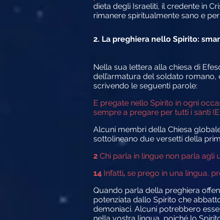
dieta degli Israeliti, il credente i
rimanere spiritualmente sano e per vi
2. La preghiera nello Spirito: sm
Nella sua lettera alla chiesa di E
dell’armatura del soldato romano, 
scrivendo le seguenti parole:
E pregate nello Spirito in ogni occa
sempre a pregare per tutti i santi (Ef
Alcuni membri della Chiesa globale
sottolineano due versetti della prima
2
Chi parla in lingue non parla agli 
14
Infatti
,
se prego in una lingua, pre
Quando parla della preghiera offensi
potenziata dallo Spirito che abbatton
demoniaci. Alcuni potrebbero esser
nella vostra lingua, poiché lo Spirito