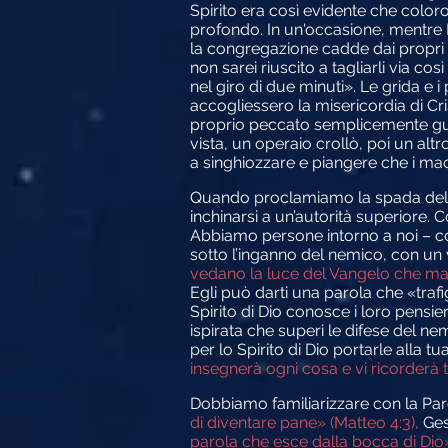
Spirito era così evidente che color
profondo. In un'occasione, mentre 
la congregazione cadde dai propri 
non sarei riuscito a tagliarli via 
nel giro di due minuti». Le grida e i
accogliessero la misericordia di Cr
proprio peccato semplicemente guar
vista, un operaio crollò, poi un altr
a singhiozzare e piangere che i mac
Quando proclamiamo la spada dello 
inchinarsi a un’autorità superiore. 
Abbiamo persone intorno a noi – con
sotto l’inganno del nemico, con un 
vedano la luce del Vangelo che manife
Egli può darti una parola che «trafi
Spirito di Dio conosce i loro pensier
ispirata che superi le difese del nem
per lo Spirito di Dio portarle alla 
insegnerà ogni cosa e vi ricorderà t
Dobbiamo familiarizzare con la Par
di diventare pane» (Matteo 4:3),
Ges
parola che esce dalla bocca di Dio»