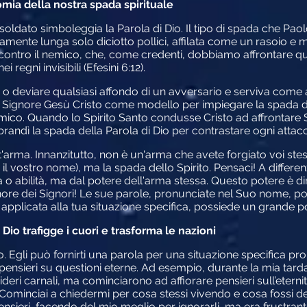
mia della nostra spada spirituale
 soldato simboleggia la Parola di Dio. Il tipo di spada che Pa
camente lunga solo diciotto pollici, affilata come un rasoio e 
ntro il nemico, che, come credenti, dobbiamo affrontare qua
 regni invisibili (Efesini 6:12).
o deviare qualsiasi affondo di un avversario e serviva come 
 Signore Gesù Cristo come modello per impiegare la spada d
emico. Quando lo Spirito Santo condusse Cristo ad affrontare
 brandì la spada della Parola di Dio per contrastare ogni atta
t'arma. Innanzitutto, non è un'arma che avete forgiato voi ste
 il vostro nome), ma la spada dello Spirito. Pensaci! A differe
a o abilità, ma dal potere dell'arma stessa. Questo potere è d
gnore dei Signori! Le sue parole, pronunciate nel Suo nome, po
o, applicata alla tua situazione specifica, possiede un grande p
Dio trafigge i cuori e trasforma le nazioni
o. Egli può fornirti una parola per una situazione specifica p
e pensieri su questioni eterne. Ad esempio, durante la mia ta
deri carnali, ma cominciarono ad affiorare pensieri sull’eternit
Cominciai a chiedermi per cosa stessi vivendo e cosa fossi des
ensieri, facendo del mio meglio per ignorarli, ma era frustra