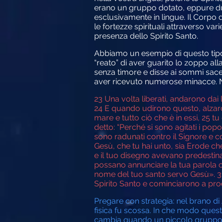
erano un gruppo dotato, eppure dub
esclusivamente in lingue. Il Corpo di
le fortezze spirituali attraverso var
presenza dello Spirito Santo.
Abbiamo un esempio di questo tipo di
“reato” di aver guarito lo zoppo alla
senza timore e disse ai sommi sacer
aver ricevuto numerose minacce. N
23
Una volta liberati, andarono dai l
24
E quando udirono questo, alzarono 
mare e tutto ciò che è in essi,
25
tu 
detto: “Perché si sono agitati i po
sono radunati contro il Signore e co
Gesù, che tu hai unto, sia Erode che 
e il tuo disegno avevano predestin
possano annunciare la tua parola c
nome del tuo santo servo Gesù».
3
Spirito Santo e cominciarono a proc
Pregare con strategia: nel brano di A
fisica fu scossa. In che modo questo
cambia quando un piccolo gruppo o u