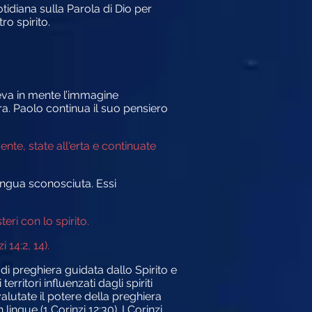
tidiana sulla Parola di Dio per
ro spirito.
eva in mente l’immagine
a. Paolo continua il suo pensiero
nte, state all'erta e continuate
ingua sconosciuta. Essi
eri con lo spirito.
 14:2, 14).
 di preghiera guidata dallo Spirito e
ritori influenzati dagli spiriti
lutate il potere della preghiera
lingue (1 Corinzi 12:30). I Corinzi