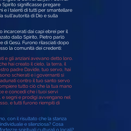
Spirito significasse pregare
e i talenti di tutti per smantellare
 sull'autorità di Dio e sulla
incarcerati dai capi ebrei per il
zato dallo Spirito, Pietro parlò
e di Gesù. Furono rilasciati dopo
so la comunità dei credenti:
ti e gli anziani avevano detto loro.
hai creato il cielo, la terra, il
stro padre Davide, tuo servo, hai
i sono schierati e i governanti si
radunati contro il tuo santo servo
ompiere tutto ciò che la tua mano
e e concedi che i tuoi servi
, e segni e prodigi avvengano nel
o, e tutti furono riempiti di
o, con il risultato che la stanza
 individuale e silenziosa? Cosa
ezze spirituali culturali o locali?