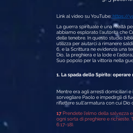
Link al video su YouTube:
https://
La guerra spirituale è una realtà pe
abbiamo esplorato l'autorità che Cri
delle tenebre. In questo studio bibl
utilizza per aiutarci a rimanere sald
6, e la Scrittura ne evidenzia una te
Dio, la preghiera e la lode e l'ador
Suo popolo per la vittoria nella guer
1. La spada dello Spirito: operare 
Mentre era agli arresti domiciliari 
sorvegliare Paolo e impedirgli di f
riflettere sull'armatura con cui Dio 
17
Prendete l'elmo della salvezza e 
ogni sorta di preghiere e richieste.
6:17-18).