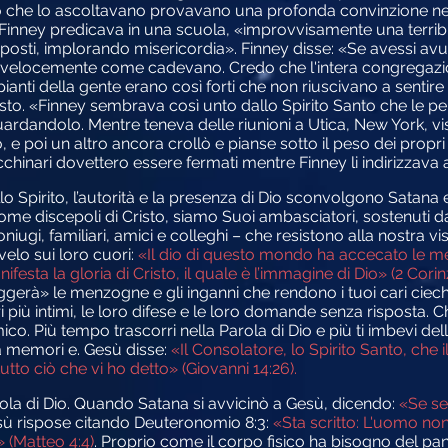
o che lo ascoltavano provavano una profonda convinzione nel c
Finney predicava in una scuola, «improvvisamente una terribil
posti, implorando misericordia». Finney disse: «Se avessi a
così velocemente come cadevano. Credo che l'intera congregazi
 pianti della gente erano così forti che non riuscivano a sentire
isto. «Finney sembrava così unto dallo Spirito Santo che le pe
dandolo. Mentre teneva delle riunioni a Utica, New York, vis
o, e poi un altro ancora crollò e pianse sotto il peso dei propri 
chinari dovettero essere fermati mentre Finney li indirizzava a
Spirito, l’autorità e la presenza di Dio sconvolgono Satana e
Come discepoli di Cristo, siamo Suoi ambasciatori, sostenuti da
iugi, familiari, amici e colleghi – che resistono alla nostra v
velo sui loro cuori:
«Il dio di questo mondo ha accecato le men
sta la gloria di Cristo, il quale è l’immagine di Dio» (2 Corinz
ggerà» le menzogne e gli inganni che rendono i tuoi cari ciechi 
i più intimi, le loro difese e le loro domande senza risposta. Ch
ico. Più tempo trascorri nella Parola di Dio e più ti imbevi del
tua memori e. Gesù disse:
«Il Consolatore, lo Spirito Santo, che
utto ciò che vi ho detto» (Giovanni 14:26).
ola di Dio. Quando Satana si avvicinò a Gesù, dicendo:
«Se sei
ù rispose citando Deuteronomio 8:3:
«Sta scritto: L'uomo non
 (Matteo 4:4)
. Proprio come il corpo fisico ha bisogno del pa