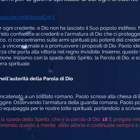
youtu.be/mW0srpqCn5Y
r ogni credente, e Dio non ha lasciato il Suo popolo indifeso. 
sto conferisce ai credenti e l'armatura di Dio che ci protegge 
ico, ci concentriamo sulle armi spirituali più potenti del crede
i, a vincere il male e a promuovere i propositi di Dio. Paolo ide
rza che porta alla vittoria nel regno invisibile. Insieme, queste
azione. Iniziamo con la spada dello Spirito, la Parola di Dio, 
ra spirituale.
nell'autorità della Parola di Dio
e incatenato a un soldato romano, Paolo scrisse alla chiesa di E
uggire. Osservando l'armatura della guardia romana, Paolo po
ci equipaggia per le nostre lotte spirituali, portandolo a scriv
la spada dello Spirito, che è la parola di Dio.
18
E pregate nell
 Tenendo questo a mente, state all'erta e continuate sempre a pr