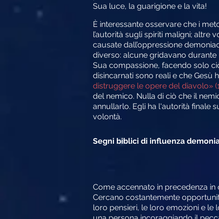
Sua luce, la guarigione e la vita!
È interessante osservare che i meto
l’autorità sugli spiriti maligni; alt
causate dall’oppressione demoniaca
diverso: alcune gridavano durante l
Sua compassione, facendo solo ciò 
disincarnati sono reali e che Gesù h
distruggere le opere del diavolo» (1
del nemico. Nulla di ciò che il nemic
annullarlo. Egli ha l'autorità final
volontà.
Segni biblici di influenza demon
Come accennato in precedenza in quest
Cercano costantemente opportunità 
loro pensieri, le loro emozioni e le 
una persona incoraggiando il peccat