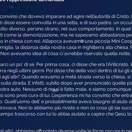
 convinsi che dovevo imparare ad agire nell’autorità di Cris
ci disse essere coinvolta in una setta, e di suo padre, un occu
lto diverso, persino strano, nel suo comportamento. In quel 
etti come la demonizzazione, ma ne sapevamo abbastanza pe
lo in chiesa con noi. All’epoca avevamo una piccola Mini Coo
 miglia, la distanza dalla nostra casa in Inghilterra alla chies
 Non avevamo idea di cosa ci avrebbe riservato quella notte.
rci un po' di sé. Per prima cosa, ci disse che era l'Anticrist
ra negli ultimi giorni. Poi disse che delle voci dentro di lui g
ni agli altri". Quando eravamo a metà strada verso la chiesa, si
lla strada. E infatti, subito dopo aver pronunciato quelle pa
ra auto. Nessuno di noi si è fatto male, e siamo comunque ri
sa si sono presi cura di lui. L'esperienza mi ha convinto che 
. Quell'uomo dell' e probabilmente aveva bisogno di aiuto sia
si trovava. Non lo abbiamo più rivisto e non so cosa gli sia 
 tempo trascorso con lui lo abbia aiutato a capire che Gesù 
i altri, abbiamo affrontato diverse volte le forze oscure in 