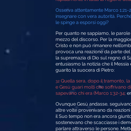
Osserva attentamente Marco 1:21-28
insegnare con vera autorità. Perché
le spinge a esporsi oggi?
Per quanto ne sappiamo, le parole
mezzo del discorso. Per la maggior 
Cristo e non può rimanere nell’om
provoca una reazione da parte del
la supremazia di Dio sul regno di S
entusiasmo la notizia che il Messia
guarito la suocera di Pietro:
Quella sera, dopo il tramonto, la 
32
e Gesù guarì molti che soffrivano 
sapevano chi era (Marco 1:32-34;
e
Ovunque Gesù andasse, seguivano dei
altre volte provenivano da reazion
il Suo tempo non era ancora giunto. 
sostenevano che scacciasse i demon
parlare attraverso le persone. Mett