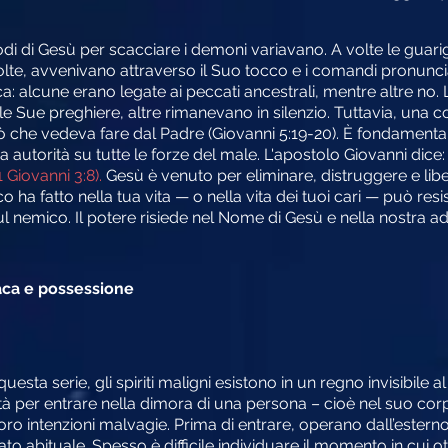
di di Gesù per scacciare i demoni variavano. A volte le guari
re volte, avvenivano attraverso il Suo tocco e i comandi pronunci
: alcune erano legate ai peccati ancestrali, mentre altre no
e Sue preghiere, altre rimanevano in silenzio. Tuttavia, una co
che vedeva fare dal Padre (Giovanni 5:19-20). È fondamental
a autorità su tutte le forze del male. L'apostolo Giovanni dice
 Giovanni 3:8).
Gesù è venuto per eliminare, distruggere e libe
o ha fatto nella tua vita — o nella vita dei tuoi cari — può resi
e sul nemico. Il potere risiede nel Nome di Gesù e nella nostra 
iaca e possessione
a serie, gli spiriti maligni esistono in un regno invisibile al 
per entrare nella dimora di una persona – cioè nel suo corpo
loro intenzioni malvagie. Prima di entrare, operano dall’esterno
o abituale. Spesso è difficile individuare il momento in cui ot