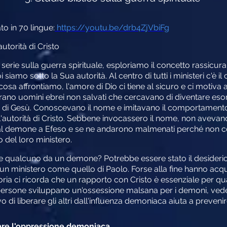
to in 70 lingue
:
https://youtu.be/drb4ZjVbiFg
autorità di Cristo
serie sulla guerra spirituale, esploriamo il concetto rassicuran
 siamo sotto la Sua autorità. Al centro di tutti i ministeri c'è 
 affrontiamo, l'amore di Dio ci tiene al sicuro e ci motiva a ve
). Erano uomini ebrei non salvati che cercavano di diventare eso
 di Gesù. Conoscevano il nome e imitavano il comportamento
autorità di Cristo. Sebbene invocassero il nome, non avevan
al demone a Efeso e se ne andarono malmenati perché non co
o del loro ministero.
rare qualcuno da un demone? Potrebbe essere stato il desiderio 
 un ministero come quello di Paolo. Forse alla fine hanno acq
oria ci ricorda che un rapporto con Cristo è essenziale per qu
 persone sviluppano un'ossessione malsana per i demoni, ved
vo di liberare gli altri dall'influenza demoniaca aiuta a preven
are l'oppressione demoniaca