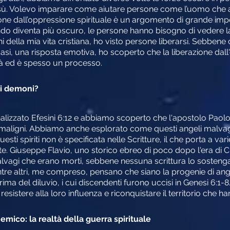
Gesù. Volevo imparare come aiutare persone come l’uomo che 
azione dall’oppressione spirituale è un argomento di grande imp
do diventa più oscuro, le persone hanno bisogno di vedere l
i della mia vita cristiana, ho visto persone liberarsi. Sebbene c
casi, una risposta emotiva, ho scoperto che la liberazione dall
tà ed è spesso un processo.
ei demoni?
analizzato Efesini 6:12 e abbiamo scoperto che l'apostolo Pa
ti maligni. Abbiamo anche esplorato come questi angeli malvagi s
esti spiriti non è specificata nelle Scritture, il che porta a va
 Giuseppe Flavio, uno storico ebreo di poco dopo l'era di C
 malvagi che erano morti, sebbene nessuna scrittura lo sosten
ntre altri, me compreso, pensano che siano la progenie di ang
el diluvio, i cui discendenti furono uccisi in Genesi 6:1-8. In
istere alla loro influenza e riconquistare il territorio che ha
emico: la realtà della guerra spirituale