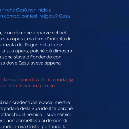
finché Gesù non iniziò a
in comodi contesti religiosi? Cosa
sù, e un demone apparve nel bel
a sua opera, ma teme l’autorità di
avanzata del Regno della Luce
la sua opera, poiché ciò dimostra
era zona stava diffondendo con
a casa dove Gesù aveva appena
città si radunò davanti alla porta,
34
eva loro di parlare perché
si non credenti dell’epoca, mentre
 parlare della Sua identità perché
 attacchi del nemico. I suoi nemici
nore non permetteva ai demoni di
quando arriva Cristo, portando la