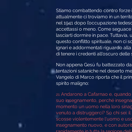
Stiamo combattendo contro forze inv
attualmente ci troviamo in un terri
nel 1941 dopo l’occupazione tedesca
accettassi o meno. Come seguace di 
lasciarti dormire in pace. Tuttavia, 
questo conflitto spirituale, non ci s
ignari e addormentati riguardo alla l
di tenere i credenti all'oscuro delle 
Non appena Gesù fu battezzato da Gi
tentazioni sataniche nel deserto men
Vangelo di Marco riporta che il pr
spirito maligno:
Andarono a Cafarnao e, quando gi
21
suo insegnamento, perché insegnav
momento un uomo nella loro sinag
venuto a distruggerci? So chi sei: il
scosse violentemente l'uomo e uscì
insegnamento nuovo, e con autorit
rapidamente in tutta la regione dell