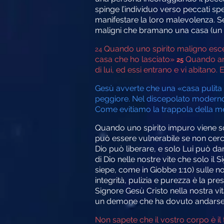
spinge l’individuo verso peccati spec
manifestare la loro malevolenza. Se
maligni che bramano una casa (un 
Quando uno spirito maligno esce d
24
casa che ho lasciato»
Quando arr
25
di lui, ed essi entrano e vi abitano.
Gesù avverte che una «casa pulita 
peggiore. Nel discepolato moderno, 
Come evitiamo la trappola della m
Quando uno spirito impuro viene sc
può essere vulnerabile se non cerca
Dio può liberare, e solo Lui può dar
di Dio nelle nostre vite che solo il 
siepe, come in Giobbe 1:10) sulle no
integrità, pulizia e purezza è la pr
Signore Gesù Cristo nella nostra vit
un demone che ha dovuto andarsene 
Non sapete che il vostro corpo è il