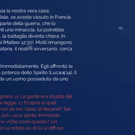
ia la nostra vera casa,
ale, se aveste vissuto in Francia
parte della guerra, che lo
nti una minaccia, lui potrebbe
 la battaglia diventa chiara. In
Lui (Matteo 12:30). Molti rimangono
Satana, il nostro avversario, cerca
. Immediatamente, Egli affrontò le
otenza dello Spirito (Luca 4:14). Il
tto da un uomo posseduto da uno
egnare.
La gente era stupita del
22
a legge.
Proprio in quel
23
oi da noi, Gesù di Nazaret? Sei
 lui!»
Lo spirito immondo
26
eva: «Che cos'è questo? Un
La notizia su di lui si diffuse
28