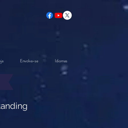
ja
Envolva-se
Idiomas
tanding