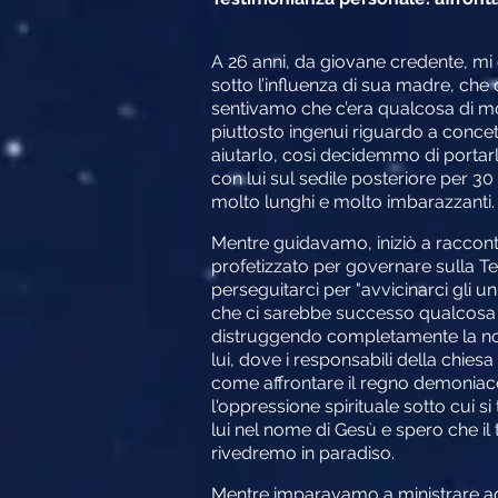
A 26 anni, da giovane credente, mi
sotto l’influenza di sua madre, che 
sentivamo che c’era qualcosa di mo
piuttosto ingenui riguardo a conc
aiutarlo, così decidemmo di portar
con lui sul sedile posteriore per 30
molto lunghi e molto imbarazzanti.
Mentre guidavamo, iniziò a racconta
profetizzato per governare sulla Ter
perseguitarci per "avvicinarci gli u
che ci sarebbe successo qualcosa su
distruggendo completamente la nost
lui, dove i responsabili della chie
come affrontare il regno demoniaco
l'oppressione spirituale sotto cui 
lui nel nome di Gesù e spero che il
rivedremo in paradiso.
Mentre imparavamo a ministrare agl