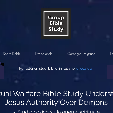
Sobre Keith
Devocionais
Começar um grupo
Lo
Per ulteriori studi biblici in italiano,
clicca qui
itual Warfare Bible Study Unders
Jesus Authority Over Demons
5. Studio biblico sulla guerra spirituale