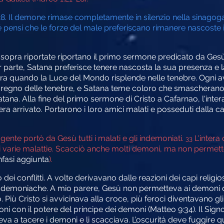
. Il demone rimase completamente in silenzio nella sinagoga 
 pensi che le forze del male preferiscano rimanere nascoste 
 sopra riportate riportano il primo sermone predicato da Ge
parte, Satana preferisce tenere nascosta la sua presenza e l
bra quando la Luce del Mondo risplende nelle tenebre. Ogni 
 regno delle tenebre, e Satana teme coloro che smascherano 
atana. Alla fine del primo sermone di Cristo a Cafarnao, l'int
 era arrivato. Portarono i loro amici malati e posseduti dall
gente portò da Gesù tutti i malati e gli indemoniati.
L'intera 
33
di varie malattie. Scacciò anche molti demoni, ma non permett
nfasi aggiunta
).
 conflitti. A volte derivavano dalle reazioni dei capi religio
i demoniache. A mio parere, Gesù non permetteva ai demoni di
Più Cristo si avvicinava alla croce, più feroci diventavano gli
i con il potere del principe dei demoni (Matteo 9:34). Il Sig
eva a tacere i demoni e li scacciava. L’oscurità deve fuggire 