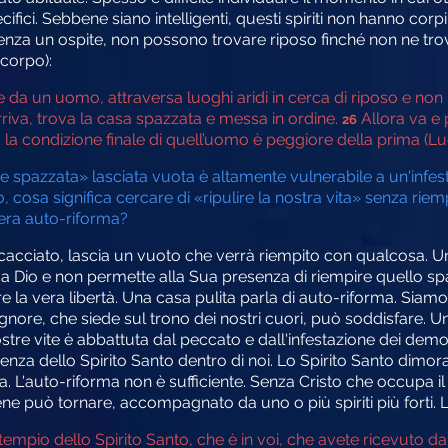
ifici. Sebbene siano intelligenti, questi spiriti non hanno corpi 
nza un ospite, non possono trovare riposo finché non ne trov
corpo):
a un uomo, attraversa luoghi aridi in cerca di riposo e non lo
iva, trova la casa spazzata e messa in ordine.
Allora va e p
26
 E la condizione finale di quell’uomo è peggiore della prima (Lu
e spazzata» lasciata vuota è altamente vulnerabile a un'inf
cosa significa cercare di «ripulire la nostra vita» senza riem
era auto-riforma?
acciato, lascia un vuoto che verrà riempito con qualcosa. U
 Dio e non permette alla Sua presenza di riempire quello spa
e la vera libertà. Una casa pulita parla di auto-riforma. Siam
Signore, che siede sul trono dei nostri cuori, può soddisfare. Un
stre vite è abbattuta dal peccato e dall'infestazione dei demon
esenza dello Spirito Santo dentro di noi. Lo Spirito Santo dimo
a. L'auto-riforma non è sufficiente. Senza Cristo che occupa il 
può tornare, accompagnato da uno o più spiriti più forti. L
 tempio dello Spirito Santo, che è in voi, che avete ricevuto d