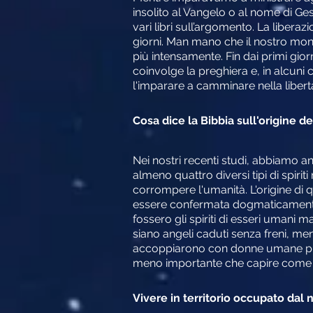
insolito al Vangelo o al nome di 
vari libri sull’argomento. La liber
giorni. Man mano che il nostro mon
più intensamente. Fin dai primi giorn
coinvolge la preghiera e, in alcuni 
l'imparare a camminare nella liber
Cosa dice la Bibbia sull'origine d
Nei nostri recenti studi, abbiamo 
almeno quattro diversi tipi di spiri
corrompere l'umanità. L'origine di qu
essere confermata dogmaticamente.
fossero gli spiriti di esseri umani
siano angeli caduti senza freni, me
accoppiarono con donne umane prima d
meno importante che capire come res
Vivere in territorio occupato dal n