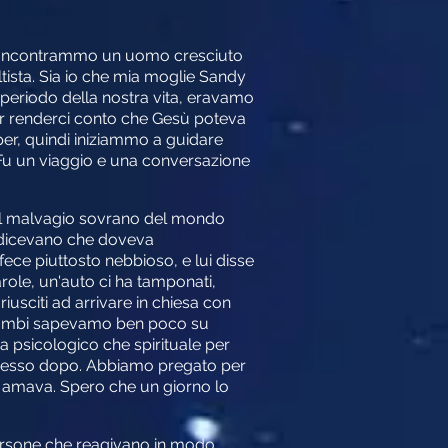
to. Incontrammo un uomo cresciuto
ltista. Sia io che mia moglie Sandy
periodo della nostra vita, eravamo
r renderci conto che Gesù poteva
per, quindi iniziammo a guidare
a. Fu un viaggio e una conversazione
o, il malvagio sovrano del mondo
li dicevano che doveva
 fece piuttosto nebbioso, e lui disse
role, un'auto ci ha tamponati,
usciti ad arrivare in chiesa con
entrambi sapevamo ben poco su
 psicologico che spirituale per
successo dopo. Abbiamo pregato per
lo amava. Spero che un giorno lo
persone che reagivano in modo