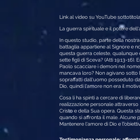
Link al video su YouTube sottotitola
La guerra spirituale e il potere dell'
In questo studio, parte della nostra 
battaglia appartiene al Signore e noi
questa guerra celeste, qualunque cosa
sette figli di Sceva? (Atti 19:13-16
Paolo scacciare i demoni nel nome
mancava loro? Non agivano sotto l'
sopraffatti dall'uomo posseduto d
Dio, quindi l'amore non era il motiv
Cosa li ha spinti a cercare di libe
realizzazione personale attraverso
Cristo e della Sua opera. Questa st
quando si affronta il male. Alcune
Mantenere l'amore di Dio e l'obietti
Testimonianza personale: affront