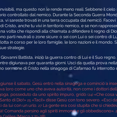
isibili, ma questo non le rende meno reali. Sebbene il cielo s
torio controllato dal nemico. Durante la Seconda Guerra Mondi
, vi sareste trovati in una terra occupata dal nemico. Facevi 
Cristo, anche tu vivi in territorio nemico, e se non rapprese
una volta che rispondi alla chiamata a difendere il regno di Dio,
ono parti neutrali o zone sicure: o sei con Lui o sei contro di 
otta in corso per le loro famiglie, le loro nazioni e il mondo. 
sue strategie.
ovanni Battista, iniziò la guerra contro di Lui e il Suo regno
tre digiunava per quaranta giorni. Uscì da quella prova nella p
imo sermone di Cristo nella sinagoga di Cafarnao fu interro
unse il sabato, Gesù entrò nella sinagoga e cominciò a ins
a loro come uno che aveva autorità, non come i dottori dell
oga, posseduto da uno spirito impuro, gridò
«Che cosa vu
: (24)
 Santo di Dio!»
«Taci!» disse Gesù con tono severo. «Esci da
25
 da lui con un urlo.
La gente era così stupita che si chied
27
à! Comanda persino agli spiriti immondi e gli obbediscono».
a Galilea (Marco 1:21-28).