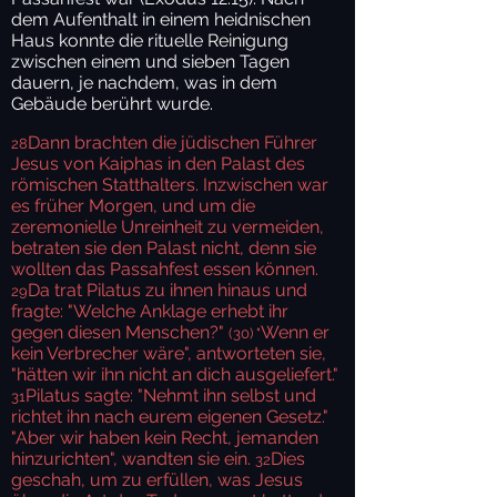
dem Aufenthalt in einem heidnischen
Haus konnte die rituelle Reinigung
zwischen einem und sieben Tagen
dauern, je nachdem, was in dem
Gebäude berührt wurde.
Dann brachten die jüdischen Führer
28
Jesus von Kaiphas in den Palast des
römischen Statthalters. Inzwischen war
es früher Morgen, und um die
zeremonielle Unreinheit zu vermeiden,
betraten sie den Palast nicht, denn sie
wollten das Passahfest essen können.
Da trat Pilatus zu ihnen hinaus und
29
fragte: "Welche Anklage erhebt ihr
gegen diesen Menschen?"
Wenn er
(30) "
kein Verbrecher wäre", antworteten sie,
"hätten wir ihn nicht an dich ausgeliefert."
Pilatus sagte: "Nehmt ihn selbst und
31
richtet ihn nach eurem eigenen Gesetz."
"Aber wir haben kein Recht, jemanden
hinzurichten", wandten sie ein.
Dies
32
geschah, um zu erfüllen, was Jesus