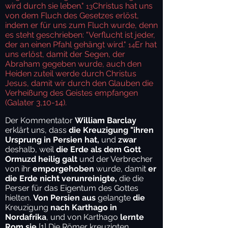
wird durch sie leben."
Christus hat uns
13
von dem Fluch des Gesetzes erlöst,
indem er für uns zum Fluch wurde, denn
es steht geschrieben: "Verflucht ist jeder,
der an einen Pfahl gehängt wird."
Er hat
14
uns erlöst, damit der Segen, der
Abraham gegeben wurde, auch den
Heiden zuteil werde durch Christus
Jesus, damit wir durch den Glauben die
Verheißung des Geistes empfangen
(Galater 3,10-14).
Der Kommentator
William Barclay
erklärt uns, dass
die Kreuzigung "ihren
Ursprung in Persien hat,
und
zwar
deshalb, weil
die Erde als dem Gott
Ormuzd heilig galt
und der Verbrecher
von ihr
emporgehoben
wurde, damit
er
die Erde nicht verunreinigte,
die die
Perser für das Eigentum des Gottes
hielten.
Von Persien aus
gelangte
die
Kreuzigung
nach Karthago in
Nordafrika
, und von Karthago
lernte
Rom sie.
[1]
Die Römer kreuzigten