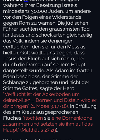
während ihrer Besetzung Israels
mindestens 30.000 Juden, um andere
vor den Folgen eines Widerstands
gegen Rom zu warnen. Die jüdischen
Führer suchten den grausamsten Tod
für Jesus und schockierten gleichzeitig
das Volk, indem sie denjenigen
verfluchten, den sie für den Messias
hielten. Gott wollte uns zeigen, dass
Jesus den Fluch auf sich nahm, der
durch die Dornen auf seinem Haupt
dargestellt wurde. Als Adam im Garten
Eden beschloss, der Stimme der
Schlange zu gehorchen und nicht der
Stimme Gottes, sagte der Herr:
"Verflucht ist der Ackerboden um
deinetwillen ... Dornen und Disteln wird er
dir bringen" (1. Mose 3,17-18).
In Erfüllung
des am Kreuz ausgesprochenen
Fluches
"flochten
sie
eine Dornenkrone
zusammen und setzten sie ihm auf das
Haupt" (Matthäus 27,29
).