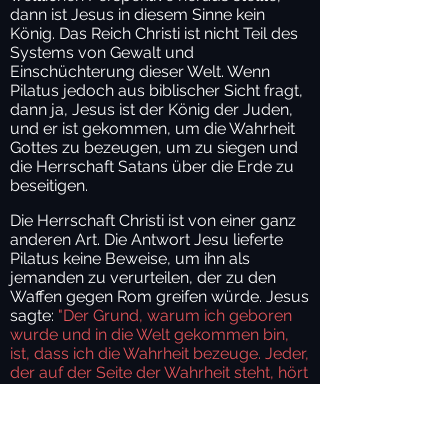
dann ist Jesus in diesem Sinne kein
König. Das Reich Christi ist nicht Teil des
Systems von Gewalt und
Einschüchterung dieser Welt. Wenn
Pilatus jedoch aus biblischer Sicht fragt,
dann ja, Jesus ist der König der Juden,
und er ist gekommen, um die Wahrheit
Gottes zu bezeugen, um zu siegen und
die Herrschaft Satans über die Erde zu
beseitigen.
Die Herrschaft Christi ist von einer ganz
anderen Art. Die Antwort Jesu lieferte
Pilatus keine Beweise, um ihn als
jemanden zu verurteilen, der zu den
Waffen gegen Rom greifen würde. Jesus
sagte:
"Der Grund, warum ich geboren
wurde und in die Welt gekommen bin,
ist, dass ich die Wahrheit bezeuge. Jeder,
der auf der Seite der Wahrheit steht, hört
auf mich" (V. 37).
Der Herr erlaubte
Pilatus, auf die Wahrheit, die er hörte, zu
reagieren, so wie er es mit uns allen tun