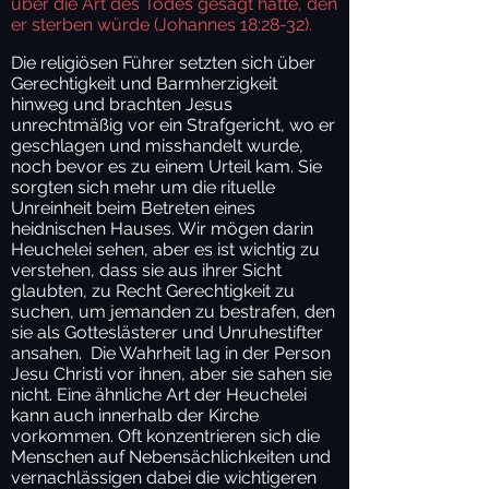
über die Art des Todes gesagt hatte, den
er sterben würde (Johannes 18:28-32).
Die religiösen Führer setzten sich über
Gerechtigkeit und Barmherzigkeit
hinweg und brachten Jesus
unrechtmäßig vor ein Strafgericht, wo er
geschlagen und misshandelt wurde,
noch bevor es zu einem Urteil kam. Sie
sorgten sich mehr um die rituelle
Unreinheit beim Betreten eines
heidnischen Hauses. Wir mögen darin
Heuchelei sehen, aber es ist wichtig zu
verstehen, dass sie aus ihrer Sicht
glaubten, zu Recht Gerechtigkeit zu
suchen, um jemanden zu bestrafen, den
sie als Gotteslästerer und Unruhestifter
ansahen. Die Wahrheit lag in der Person
Jesu Christi vor ihnen, aber sie sahen sie
nicht. Eine ähnliche Art der Heuchelei
kann auch innerhalb der Kirche
vorkommen. Oft konzentrieren sich die
Menschen auf Nebensächlichkeiten und
vernachlässigen dabei die wichtigeren