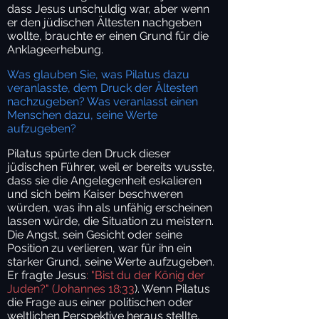
dass Jesus unschuldig war, aber wenn
er den jüdischen Ältesten nachgeben
wollte, brauchte er einen Grund für die
Anklageerhebung.
Was glauben Sie, was Pilatus dazu
veranlasste, dem Druck der Ältesten
nachzugeben? Was veranlasst einen
Menschen dazu, seine Werte
aufzugeben?
Pilatus spürte den Druck dieser
jüdischen Führer, weil er bereits wusste,
dass sie die Angelegenheit eskalieren
und sich beim Kaiser beschweren
würden, was ihn als unfähig erscheinen
lassen würde, die Situation zu meistern.
Die Angst, sein Gesicht oder seine
Position zu verlieren, war für ihn ein
starker Grund, seine Werte aufzugeben.
Er fragte Jesus
: "Bist du der König der
Juden?" (Johannes 18:33
). Wenn Pilatus
die Frage aus einer politischen oder
weltlichen Perspektive heraus stellte,