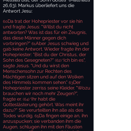
26,63). Markus überliefert uns die
Antwort Jesu:
Da trat der Hohepriester vor sie hin
60
und fragte Jesus: "Willst du nicht
antworten? Was ist das für ein Zeugnis,
das diese Männer gegen dich
vorbringen?"
Aber Jesus schwieg und
61
gab keine Antwort. Wieder fragte ihn der
Hohepriester: "Bist du der Christus, der
Sohn des Gesegneten?"
Ich bin es",
(62) "
sagte Jesus. "Und du wirst den
Menschensohn zur Rechten des
Mächtigen sitzen und auf den Wolken
des Himmels kommen sehen."
Der
63
Hohepriester zerriss seine Kleider. "Wozu
brauchen wir noch mehr Zeugen?",
fragte er.
Ihr habt die
(64) "
Gotteslästerung gehört. Was meint ihr
dazu?" Sie verurteilten ihn alle als des
Todes würdig.
Da fingen einige an, ihn
65
anzuspucken; sie verbanden ihm die
Augen, schlugen ihn mit den Fäusten