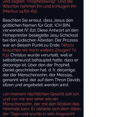
und sagten: "Prophezeiung!"
Und die
Wächter nahmen ihn und schlugen ihn
(Markus 14:60-65).
Beachten Sie erneut, dass Jesus den
göttlichen Namen für Gott, ICH BIN,
verwendet (V. 62). Diese Antwort an den
Hohepriester besiegelte Jesu Schicksal
bei den jüdischen Ältesten. Der Prozess
war an diesem Punkt zu Ende
: "Wozu
brauchen wir noch weitere Zeugen" (V.
63).
Christus wurde verurteilt, weil er
selbstbewusst behauptet hatte, dass er
derjenige ist, über den der Prophet
Daniel geschrieben hat, d. h. derjenige,
der der Menschensohn, der Messias,
genannt wird, der auf dem Thron Davids
sitzen und angebetet werden wird:
In meinem nächtlichen Gesicht sah ich,
13
und vor mir war einer wie ein
Menschensohn, der mit den Wolken des
Himmels kam. Er näherte sich dem Alten
der Tage und wurde in sein Angesicht