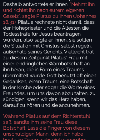
Deshalb antwortete er ihnen
: "Nehmt ihn
und richtet ihn nach eurem eigenen
Gesetz", sagte Pilatus zu ihnen (Johannes
18,31).
Pilatus rechnete nicht damit, dass
der Hohepriester und die Ältesten die
Todesstrafe für Jesus beantragen
würden, also sagte er ihnen, sie sollten
die Situation mit Christus selbst regeln,
außerhalb seines Gerichts. Vielleicht trat
zu diesem Zeitpunkt Pilatus' Frau mit
einer eindringlichen Warnbotschaft an
ihn heran, die in Form eines Traums
übermittelt wurde. Gott benutzt oft einen
Gedanken, einen Traum, eine Botschaft
in der Kirche oder sogar die Worte eines
Freundes, um uns davon abzuhalten, zu
sündigen, wenn wir das Herz haben,
darauf zu hören und sie anzunehmen.
Während Pilatus auf dem Richterstuhl
saß, sandte ihm seine Frau diese
Botschaft: Lass die Finger von diesem
unschuldigen Mann, denn ich habe
heute im Traum sehr viel wegen ihm