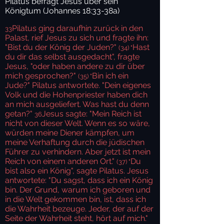
Pilatus befragt Jesus über sein
Königtum (Johannes 18:33-38a)
Pilatus ging daraufhin zurück in den
33
Palast, rief Jesus zu sich und fragte ihn:
"Bist du der König der Juden?"
Hast
(34) "
du dir das selbst ausgedacht", fragte
Jesus, "oder haben andere zu dir über
mich gesprochen?"
Bin ich ein
(35) "
Jude?" Pilatus antwortete. "Dein eigenes
Volk und die Hohenpriester haben dich
an mich ausgeliefert. Was hast du denn
getan?"
Jesus sagte: "Mein Reich ist
36
nicht von dieser Welt. Wenn es so wäre,
würden meine Diener kämpfen, um
meine Verhaftung durch die jüdischen
Führer zu verhindern. Aber jetzt ist mein
Reich von einem anderen Ort."
Du
(37) "
bist also ein König", sagte Pilatus. Jesus
antwortete: "Du sagst, dass ich ein König
bin. Der Grund, warum ich geboren und
in die Welt gekommen bin, ist, dass ich
die Wahrheit bezeuge. Jeder, der auf der
Seite der Wahrheit steht, hört auf mich."