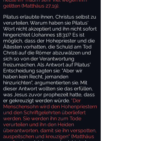
gelitten (Matthäus 27,19).
Pilatus erlaubte ihnen, Christus selbst zu
verurteilen. Warum haben sie Pilatus'
Wort nicht akzeptiert und ihn nicht sofort
hingerichtet (Johannes 18:31)? Es ist
möglich, dass der Hohepriester und die
Ältesten vorhatten, die Schuld am Tod
Christi auf die Römer abzuwälzen und
sich so von der Verantwortung
freizumachen. Als Antwort auf Pilatus'
Entscheidung sagten sie: "Aber wir
haben kein Recht, jemanden
hinzurichten", argumentierten sie. Mit
dieser Antwort wollten sie das erfüllen,
was Jesus zuvor prophezeit hatte, dass
er gekreuzigt werden würde.
"Der
Menschensohn wird den Hohenpriestern
und den Schriftgelehrten überliefert
werden. Sie werden ihn zum Tode
verurteilen und ihn den Heiden
überantworten, damit sie ihn verspotten,
auspeitschen und kreuzigen" (Matthäus