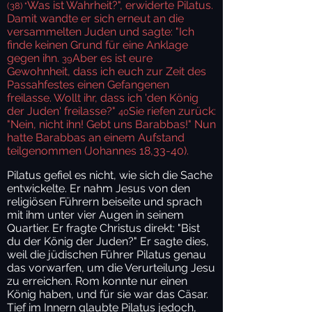
Was ist Wahrheit?", erwiderte Pilatus.
(38) "
Damit wandte er sich erneut an die
versammelten Juden und sagte: "Ich
finde keinen Grund für eine Anklage
gegen ihn.
Aber es ist eure
39
Gewohnheit, dass ich euch zur Zeit des
Passahfestes einen Gefangenen
freilasse. Wollt ihr, dass ich 'den König
der Juden' freilasse?"
Sie riefen zurück:
40
"Nein, nicht ihn! Gebt uns Barabbas!" Nun
hatte Barabbas an einem Aufstand
teilgenommen (Johannes 18,33-40).
Pilatus gefiel es nicht, wie sich die Sache
entwickelte. Er nahm Jesus von den
religiösen Führern beiseite und sprach
mit ihm unter vier Augen in seinem
Quartier. Er fragte Christus direkt: "Bist
du der König der Juden?" Er sagte dies,
weil die jüdischen Führer Pilatus genau
das vorwarfen, um die Verurteilung Jesu
zu erreichen. Rom konnte nur einen
König haben, und für sie war das Cäsar.
Tief im Innern glaubte Pilatus jedoch,