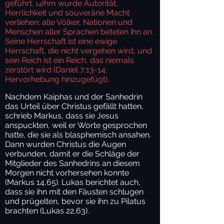
geführt.
Ihm wurde Autorität,
14
Herrlichkeit und souveräne Macht
verliehen; alle Völker, Nationen und
Menschen aller Sprachen beteten ihn an.
Seine Herrschaft ist eine ewige
Herrschaft, die nicht vergehen wird, und
sein Reich ist ein Reich, das niemals
zerstört wird (Daniel 7:13-14;
Hervorhebung hinzugefügt).
Nachdem Kaiphas und der Sanhedrin
das Urteil über Christus gefällt hatten,
schrieb Markus, dass sie Jesus
anspuckten, weil er Worte gesprochen
hatte, die sie als blasphemisch ansahen.
Dann wurden Christus die Augen
verbunden, damit er die Schläge der
Mitglieder des Sanhedrins an diesem
Morgen nicht vorhersehen konnte
(Markus 14,65). Lukas berichtet auch,
dass sie ihn mit den Fäusten schlugen
und prügelten, bevor sie ihn zu Pilatus
brachten (Lukas 22,63).