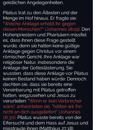
geistlichen Angelegenheiten.
Pilatus trat zu den Ältesten und der
Menge im Hof hinaus. Er fragte sie:
"Welche Anklage erhebt ihr gegen
diesen Menschen?" (Johannes 18:29).
Den
Hohenpriestern und Pharisäern missfiel
es, dass ihnen diese Frage gestellt
wurde, denn sie hatten keine gültige
Anklage gegen Christus vor einem
römischen Gericht. Ihre Anklage war
religiöser Natur, insbesondere die
Anklage der Gotteslästerung.
Sie
wussten, dass diese Anklage vor Pilatus
keinen Bestand haben würde. Dennoch
dachten sie, dass sie bereits eine
Vereinbarung mit Pilatus getroffen
hatten, wegzusehen und Jesus zu
verurteilen: "
Wenn er kein Verbrecher
wäre", antworteten sie, "hätten wir ihn
nicht an dich ausgeliefert" (Johannes
18,30).
Pilatus wusste bereits von der
Eifersucht und dem Hass auf Jesus und
misstraute ihnen (Matthäus 27,18).