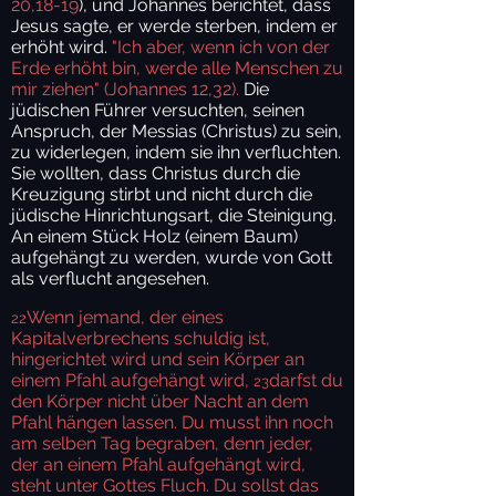
20,18-19
), und Johannes berichtet, dass
Jesus sagte, er werde sterben, indem er
erhöht wird.
"Ich aber, wenn ich von der
Erde erhöht bin, werde alle Menschen zu
mir ziehen" (Johannes 12,32).
Die
jüdischen Führer versuchten, seinen
Anspruch, der Messias (Christus) zu sein,
zu widerlegen, indem sie ihn verfluchten.
Sie wollten, dass Christus durch die
Kreuzigung stirbt und nicht durch die
jüdische Hinrichtungsart, die Steinigung.
An einem Stück Holz (einem Baum)
aufgehängt zu werden, wurde von Gott
als verflucht angesehen.
Wenn jemand, der eines
22
Kapitalverbrechens schuldig ist,
hingerichtet wird und sein Körper an
einem Pfahl aufgehängt wird,
darfst du
23
den Körper nicht über Nacht an dem
Pfahl hängen lassen. Du musst ihn noch
am selben Tag begraben, denn jeder,
der an einem Pfahl aufgehängt wird,
steht unter Gottes Fluch. Du sollst das