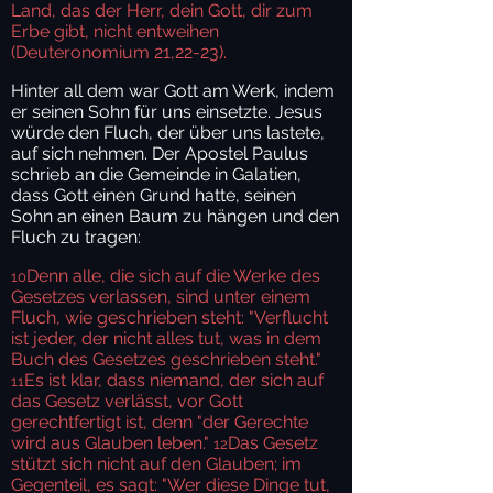
Land, das der Herr, dein Gott, dir zum
Erbe gibt, nicht entweihen
(Deuteronomium 21,22-23).
Hinter all dem war Gott am Werk, indem
er seinen Sohn für uns einsetzte. Jesus
würde den Fluch, der über uns lastete,
auf sich nehmen. Der Apostel Paulus
schrieb an die Gemeinde in Galatien,
dass Gott einen Grund hatte, seinen
Sohn an einen Baum zu hängen und den
Fluch zu tragen:
Denn alle, die sich auf die Werke des
10
Gesetzes verlassen, sind unter einem
Fluch, wie geschrieben steht: "Verflucht
ist jeder, der nicht alles tut, was in dem
Buch des Gesetzes geschrieben steht."
Es ist klar, dass niemand, der sich auf
11
das Gesetz verlässt, vor Gott
gerechtfertigt ist, denn "der Gerechte
wird aus Glauben leben."
Das Gesetz
12
stützt sich nicht auf den Glauben; im
Gegenteil, es sagt: "Wer diese Dinge tut,