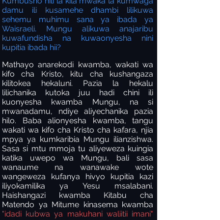
Kumbusho hili la kila mwaka la kumwaga
damu ili kusamehe dhambi lilikuwa
sehemu muhimu sana ya ibada ya
Waisraeli. Mungu alikuwa anajaribu
kuwafundisha na kuwaonyesha nini
kupitia ibada hii?
Mathayo anarekodi kwamba, wakati wa
kifo cha Kristo, kitu cha kushangaza
kilitokea hekaluni. Pazia la hekalu
lilichanika kutoka juu hadi chini ili
kuonyesha kwamba Mungu, na si
mwanadamu, ndiye aliyechanika pazia
hilo. Baba alionyesha kwamba, tangu
wakati wa kifo cha Kristo cha kafara, njia
mpya ya kumkaribia Mungu ilianzishwa.
Sasa si mtu mmoja tu aliyeweza kuingia
katika uwepo wa Mungu, bali sasa
wanaume na wanawake wote
wangeweza kufanya hivyo kupitia kazi
iliyokamilika ya Yesu msalabani.
Haishangazi kwamba Kitabu cha
Matendo ya Mitume kinasema kwamba
"idadi kubwa ya makuhani waliitii imani"