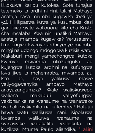
lililokuwa karibu kutokea. Sote tunajua
tetemeko la ardhi ni nini, lakini Mathayo
anataja hasa miamba kugawika (beti ya
51). Hii ilipaswa kuwa ya kusumbua kiasi
gani kwa wale waliouona kifo cha Kristo
cha msalaba. Kwa nini unafikiri Mathayo
anataja miamba kugawika? Yerusalemu
limejengwa kwenye ardhi yenye miamba
mingi na udongo mdogo wa kuzikia watu.
Makaburi mengi yamechongwa kutoka
kwenye mwamba uliozunguka au
kujengwa kutoka ardhini na kufungwa
kwa jiwe la mchemraba, mwamba, au
kito. Je, haya yalikuwa mawe
yaliyogawanyika ambayo Mathayo
anayazungumzia? Wale waliokuwepo
waliona makaburi yaliyofungwa
yakichanika na wanaume na wanawake
wa haki wakiamka na kutembea! Hatujui
hawa watu walikuwa nani, isipokuwa
kwamba walikuwa wanaume na
wanawake watakatifu waliokufa na
kuzikwa. Mtume Paulo aliandika,
"Lakini