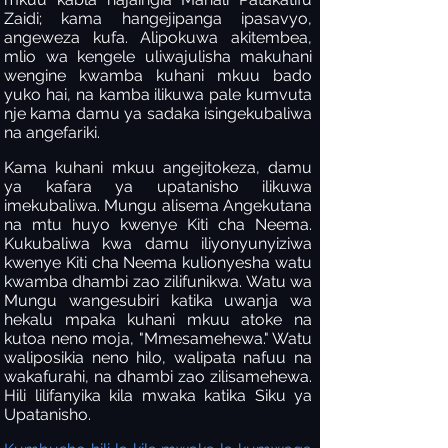
Zaidi; kama hangejipanga ipasavyo,
angeweza kufa. Alipokuwa akitembea,
mlio wa kengele uliwajulisha makuhani
wengine kwamba kuhani mkuu bado
yuko hai, na kamba ilikuwa pale kumvuta
nje kama damu ya sadaka isingekubaliwa
na angefariki.
Kama kuhani mkuu angejitokeza, damu
ya kafara ya upatanisho ilikuwa
imekubaliwa. Mungu alisema Angekutana
na mtu huyo kwenye Kiti cha Neema.
Kukubaliwa kwa damu iliyonyunyiziwa
kwenye Kiti cha Neema kulionyesha watu
kwamba dhambi zao zilifunikwa. Watu wa
Mungu wangesubiri katika uwanja wa
hekalu mpaka kuhani mkuu atoke na
kutoa neno moja, "Mmesamehewa." Watu
waliposikia neno hilo, walipata nafuu na
wakafurahi, na dhambi zao zilisamehewa.
Hili lilifanyika kila mwaka katika Siku ya
Upatanisho.