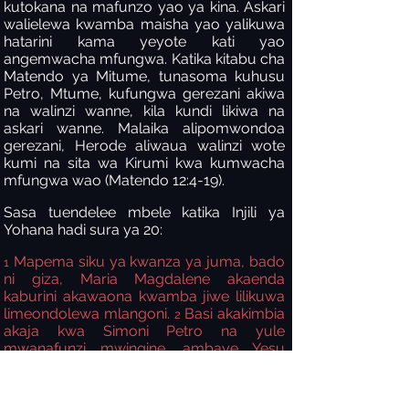
kutokana na mafunzo yao ya kina. Askari
walielewa kwamba maisha yao yalikuwa
hatarini kama yeyote kati yao
angemwacha mfungwa. Katika kitabu cha
Matendo ya Mitume, tunasoma kuhusu
Petro, Mtume, kufungwa gerezani akiwa
na walinzi wanne, kila kundi likiwa na
askari wanne. Malaika alipomwondoa
gerezani, Herode aliwaua walinzi wote
kumi na sita wa Kirumi kwa kumwacha
mfungwa wao (Matendo 12:4-19).
Sasa tuendelee mbele katika Injili ya
Yohana hadi sura ya 20:
Mapema siku ya kwanza ya juma, bado
1
ni giza, Maria Magdalene akaenda
kaburini akawaona kwamba jiwe lilikuwa
limeondolewa mlangoni.
Basi akakimbia
2
akaja kwa Simoni Petro na yule
mwanafunzi mwingine, ambaye Yesu
alimpenda, akawaambia, "Wamemtoa
Bwana kaburini, wala hatujui
wamemweka wapi!"
Basi Petro na yule
3