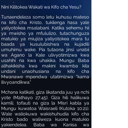
Nini Kilitokea Wakati wa Kifo cha Yesu?
Tunaendeleza somo letu kuhusu mateso
na kifo cha Kristo, tukilenga hasa yale
yaliyotokea msalabani. Katika sehemu hii
ya mwisho ya mfululizo, tutachunguza
matukio ya miujiza yaliyotokea mara tu
baada ya kusulubishwa na kujadili
umuhimu wake. Pia tutaona jinsi unabii
wa Agano la Kale ulivyotimizwa kwa
usahihi na kwa uhakika. Mungu Baba
alihakikisha kwa makini kwamba kila
undani unaohusiana na kifo cha
Mwanawe mpendwa utatimizwa "kama
ilivyoandikwa."
Mchana katikati, giza likatanda juu ya nchi
yote (Mathayo 27:45). Giza hili halikuwa
kamili, tofauti na giza la Misri kabla ya
Mungu kuwatoa Waisraeli (Kutoka 10:21).
Wale waliokuwa wakishuhudia kifo cha
Kristo bado waliweza kuona matukio
yakiendelea. Baba wa Kanisa wa