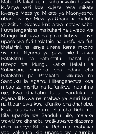
Mahali Patakatifu, makuhani waliruhusiwa
kufanya kazi kwa kujaza tena mikate
kwenye Meza ya Mikate ya Maonyesho,
ubani kwenye Meza ya Ubani, na mafuta
ya zeituni kwenye kinara wa matawi saba.
Kuwatenganisha makuhani na uwepo wa
Mungu kulikuwa na pazia kubwa lenye
upana wa futi thelathini na urefu wa futi
thelathini, na lenye unene kama mkono
wa mtu. Nyuma ya pazia hilo lilikuwa
Patakatifu pa Patakatifu, mahali pa
uwepo wa Mungu. Katika Hekalu la
Suleimani, chumba cha ndani cha
Patakatifu pa Patakatifu kilikuwa na
Sanduku la Agano. Lilitengenezwa kwa
mbao za mshita na kufunikwa, ndani na
nje, kwa dhahabu tupu. Sanduku la
Agano lilikuwa na mabao ya Amri Kumi
na lilipambwa kwa kifuniko cha dhahabu,
kinachojulikana kama Kiti cha Rehema.
Kila upande wa Sanduku hilo, malaika
wawili wa dhahabu walikuwa wakitazama
chini kwenye Kiti cha Rehema, mabawa
yao yakigusa kila upande wa chumba