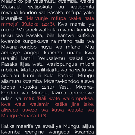
Maandiko pia yaliamuru kwamba, wakati
Waisraeli walipokula au walipomla
mwana-kondoo wa Pasaka, mifupa yake
isivunjike:
"Msiivunje mfupa wake hata
mmoja" (Kutoka 12:46).
Kwa mamia ya
miaka, Waisraeli walikula mwana-kondoo
usiku wa Pasaka, bila kamwe kufikiria
kwamba kungekuwa na mfano halisi wa
Mwana-kondoo huyu wa mfano, Mtu
ambaye angeja kutimiza unabii kwa
usahihi kamili. Yerusalemu wakati wa
Pasaka ilijaa watu wasiopungua milioni
mbili, na kila kaya ilihitaji kuwa na watu wa
angalau kumi ili kula Pasaka. Mungu
aliamuru kwamba Mwana-kondoo alewe
kabisa (Kutoka 12:10). Yesu, Mwana-
kondoo wa Mungu, lazima apokelewe
ndani ya
mtu
:
"Bali wote waliompokea,
kwa wale waliamini katika jina lake,
aliwapa uwezo wa kuwa watoto wa
Mungu
(Yohana 1:12).
Katika maarifa ya awali ya Mungu, alijua
kwamba wengine wangedai kwamba