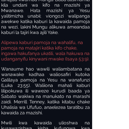
kila undani wa kifo na mazishi ya
Mwanawe. Hata mazishi ya Yesu
yalitimizha unabii; viongozi walipanga
awekwe katika kaburi la kawaida pamoja
na wezi, lakini Mungu alikuwa ameandaa
kaburi la tajiri kwa ajili Yake.
Alipewa kaburi pamoja na wahalifu, na
pamoja na matajiri katika kifo chake,
ingawa hakufanya ukatili, wala hakuwa na
udanganyifu kinywani mwake (Isaya 53:9).
Wanaume hao wawili waliambatana na
wanawake kadhaa waliosafiri kutoka
Galilaya pamoja na Yesu na wanafunzi
(Luka 23:55). Waliiona mahali kaburi
lilipokuwa ili waweze kurudi baada ya
Sabato wakiwa na manukato na marashi
zaidi. Merrill Tenney, katika kitabu chake
Uhalisia wa Ufufuo, anaelezea taratibu za
kawaida za mazishi.
Mwili kwa kawaida ulioshwa na
kusawazishwa kisha kufungwa kwa