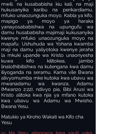
mwili, na kusababisha kiu kali, na maji
hukusanyika karibu na perikardiamu,
mfuko unaozunguka moyo. Kabla ya kifo,
mapigo ya moyo ya haraka
yanayosababishwa na upungufu wa
damu husababisha majimaji kukusanyika
kwenye mfuko unaozunguka moyo na
mapafu. Ushuhuda wa Yohana kwamba
maji na damu yaliyotoka kwenye jeraha
la mkuki upande wa Kristo unaonyesha
kuwa kifo kilitokea, jambo
linalothibitishwa na kutengana kwa damu
iliyoganda na seramu. Kama vile Bwana
alivyomumba mke kutoka kwa ubavu wa
mwanadamu wa kwanza, Adamu
(Mwanzo 2:22), ndivyo pia, Bibi Arusi wa
Kristo alitoka kwa njia ya mfano kutoka
kwa ubavu wa Adamu wa Mwisho,
Bwana Yesu.
Matukio ya Kiroho Wakati wa Kifo cha
Yesu
Na Yesu alipopaza tena sauti yake,
50