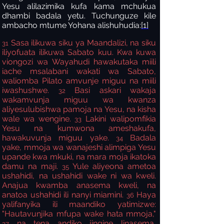
Yesu alilazimika kufa kama mchukua
dhambi badala yetu. Tuchunguze kile
ambacho mtume Yohana alishuhudia:
[1]
Sasa ilikuwa siku ya Maandalizi, na siku
31
iliyofuata ilikuwa Sabato kuu. Kwa kuwa
viongozi wa Wayahudi hawakutaka miili
iache msalabani wakati wa Sabato,
waliomba Pilato amvunje miguu na miili
iwashushwe.
Basi askari wakaja
32
wakamvunja
miguu wa kwanza
aliyesulubishwa pamoja na Yesu, na kisha
wale wa wengine.
Lakini walipomfikia
33
Yesu na kumwona ameshakufa,
hawakuvunja miguu yake.
Badala
34
yake, mmoja wa wanajeshi alimpiga Yesu
upande kwa mkuki, na mara moja ikatoka
damu na maji.
Yule aliyeona ametoa
35
ushahidi, na ushahidi wake ni wa kweli.
Anajua kwamba anasema kweli, na
anatoa ushahidi ili nanyi miamini.
Haya
36
yalifanyika ili maandiko yatimizwe:
"Hautavunjika mfupa wake hata mmoja,"
na tena andiko jingine linasema,
37