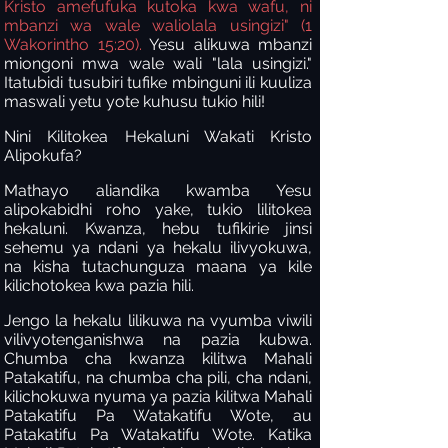
Kristo amefufuka kutoka kwa wafu, ni
mbanzi wa wale waliolala usingizi" (1
Wakorintho 15:20).
Yesu alikuwa mbanzi
miongoni mwa wale wali "lala usingizi."
Itatubidi tusubiri tufike mbinguni ili kuuliza
maswali yetu yote kuhusu tukio hili!
Nini Kilitokea Hekaluni Wakati Kristo
Alipokufa?
Mathayo aliandika kwamba Yesu
alipokabidhi roho yake, tukio lilitokea
hekaluni. Kwanza, hebu tufikirie jinsi
sehemu ya ndani ya hekalu ilivyokuwa,
na kisha tutachunguza maana ya kile
kilichotokea kwa pazia hili.
Jengo la hekalu lilikuwa na vyumba viwili
vilivyotenganishwa na pazia kubwa.
Chumba cha kwanza kilitwa Mahali
Patakatifu, na chumba cha pili, cha ndani,
kilichokuwa nyuma ya pazia kilitwa Mahali
Patakatifu Pa Watakatifu Wote, au
Patakatifu Pa Watakatifu Wote. Katika