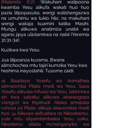
(Matendo 6:7).
Wakuhani walipoona
kwamba Yesu alikufa wakati huo huo
pazia lilipopasuka, wengi walishangazwa
na umuhimu wa tukio hilo, na makuhani
wengi wakaja kuamini katika Masihi.
Mungu alikuwa anatimiza unabii wa
agano jipya uliotamkwa na nabii (Yeremia
31:31-34).
Kuzikwa kwa Yesu
Jua lilipoanza kuzama, Bwana
alimchochea mtu tajiri kumzika Yesu kwa
heshima inayostahili. Tusome zaidi:
Baadaye, Yosefu wa Arimathea
38
alimwomba Pilato mwili wa Yesu. Sasa
Yosefu alikuwa mfuasi wa Yesu, lakini kwa
siri kwa sababu alikuwa akiwaogopa
viongozi wa Kiyahudi. Akiwa amepata
ruhusa ya Pilato, alikuja akauondoa mwili
huo.
Alikuwa akifuatiwa na Nikodeamu,
39
yule mtu aliyemtembelea Yesu usiku.
Nikodemo alileta mchanganyiko wa