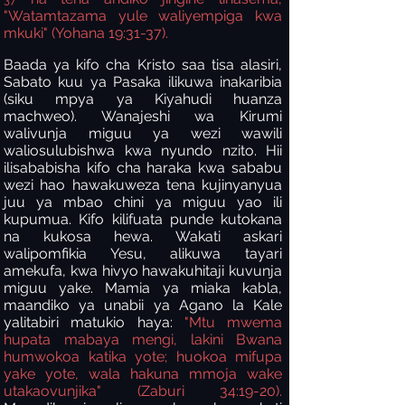
"Watamtazama yule waliyempiga kwa
mkuki" (Yohana 19:31-37).
Baada ya kifo cha Kristo saa tisa alasiri,
Sabato kuu ya Pasaka ilikuwa inakaribia
(siku mpya ya Kiyahudi huanza
machweo). Wanajeshi wa Kirumi
walivunja miguu ya wezi wawili
waliosulubishwa kwa nyundo nzito. Hii
ilisababisha kifo cha haraka kwa sababu
wezi hao hawakuweza tena kujinyanyua
juu ya mbao chini ya miguu yao ili
kupumua. Kifo kilifuata punde kutokana
na kukosa hewa. Wakati askari
walipomfikia Yesu, alikuwa tayari
amekufa, kwa hivyo hawakuhitaji kuvunja
miguu yake. Mamia ya miaka kabla,
maandiko ya unabii ya Agano la Kale
yalitabiri matukio haya:
"Mtu mwema
hupata mabaya mengi, lakini Bwana
humwokoa katika yote; huokoa mifupa
yake yote, wala hakuna mmoja wake
utakaovunjika" (Zaburi 34:19-20).