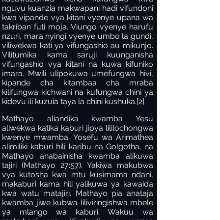
nguvu kuanzia makwapani hadi vifundoni
kwa vipande vya kitani vyenye upana wa
takriban futi moja. Viungo vyenye harufu
nzuri, mara nyingi vyenye umbo la gundi,
viliwekwa kati ya vifungashio au mikunjo.
Vilitumika kama saruji kuunganisha
vifungashio vya kitani na kuwa kifuniko
imara. Mwili ulipokuwa umefungwa hivi,
kipande cha kitambaa cha mraba
kilifungwa kichwani na kufungwa chini ya
kidevu ili kuzuia taya la chini kushuka.
[2]
Mathayo aliandika kwamba Yesu
aliwekwa katika kaburi jipya lililochongwa
kwenye mwamba. Yosefu wa Arimathea
alimiliki kaburi hili karibu na Golgotha, na
Mathayo anabainisha kwamba alikuwa
tajiri (Mathayo 27:57). Yakiwa makubwa
vya kutosha kwa mtu kusimama ndani,
makaburi kama hili yalikuwa ya kawaida
kwa watu matajiri. Mathayo pia anataja
kwamba jiwe kubwa liliviringishwa mbele
ya mlango wa kaburi. Wakuu wa