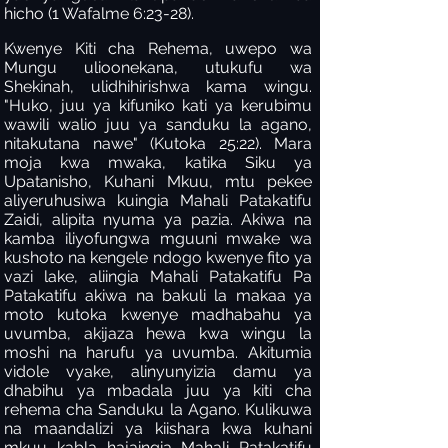
hicho (1 Wafalme 6:23-28).
Kwenye Kiti cha Rehema, uwepo wa
Mungu ulioonekana, utukufu wa
Shekinah, ulidhihirishwa kama wingu.
"Huko, juu ya kifuniko kati ya kerubimu
wawili walio juu ya sanduku la agano,
nitakutana nawe" (Kutoka 25:22). Mara
moja kwa mwaka, katika Siku ya
Upatanisho, Kuhani Mkuu, mtu pekee
aliyeruhusiwa kuingia Mahali Patakatifu
Zaidi, alipita nyuma ya pazia. Akiwa na
kamba iliyofungwa mguuni mwake wa
kushoto na kengele ndogo kwenye fito ya
vazi lake, aliingia Mahali Patakatifu Pa
Patakatifu akiwa na bakuli la makaa ya
moto kutoka kwenye madhabahu ya
uvumba, akijaza hewa kwa wingu la
moshi na harufu ya uvumba. Akitumia
vidole vyake, alinyunyizia damu ya
dhabihu ya mbadala juu ya kiti cha
rehema cha Sanduku la Agano. Kulikuwa
na maandalizi ya kiishara kwa kuhani
mkuu kabla hajaingia Mahali Patakatifu