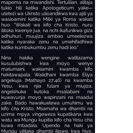
mapema na mwandishi, Tertullian, alitaja
tukio hili katika Apologeticum yake—
utetezi wa Ukristo ulioandikwa kwa ajili ya
wasioamini katika Milki ya Roma wakati
huo: "Wakati wa kifo cha Kristo, nuru
ilitoka kwenye jua, na nchi ikafunikwa giza
adhuhuri, muujiza ambao umeelezwa
katika nyaraka zenu na umehifadhiwa
katika kumbukumbu zenu hadi leo."
Nina hakika wengine walitazama
kusulubishwa kwa moyo wenye
matumaini, wakiamini kwamba kifo
hakitawapata. Walidhani kwamba Eliya
angekuja (Mathayo 27:46) na kwamba
Yesu, kwa njia fulani ya miujiza,
angeishuka kutoka msalabani na
kuwavunja moyo wapinzani na maadui
zake. Bado hawakuelewa umuhimu wa
kifo cha Kristo. Msamaha wa dhambi na
uzima mpya vingeweza kupatikana kwa
watu wa Mungu kupitia kifo cha Yesu cha
kuwa mbadala. Upendo na haki ya
Mungu vilitaka dhambi ilipwe; kwa hiyo,