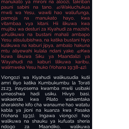
manukato ya mironi na aloozi, takriban
pauni sabini na tano.
Wakiuchukua
40
mwili wa Yesu, wawili hao waliufunga,
pamoja na manukato hayo, kwa
vitambaa vya kitani. Hii ilikuwa kwa
mujibu wa desturi za Kiyahudi za mazishi.
Kulikuwa na bustani mahali ambapo
41
Yesu alisulubishwa, na katika bustani hiyo
kulikuwa na kaburi jipya, ambalo hakuna
mtu aliyewahi kulala ndani yake.
Kwa
42
kuwa ilikuwa Siku ya Maandalizi ya
Wayahudi na kaburi lilikuwa karibu,
walimweka Yesu huko (Yohana 19:38-42).
Viongozi wa Kiyahudi walikusudia kutii
amri iliyo katika Kumbukumbu la Torati
21:23, inayosema kwamba mwili usibaki
umeoshwa hadi usiku. Hivyo basi,
wakaenda kwa Pilato wakamtaka
aharakishe kifo cha wanaume hao watatu
kabla ya jioni na kuanza kwa Pasaka
(Yohana 19:31). Ingawa viongozi hao
walikuwa na shauku ya kufuata sheria
ndogo za Maandiko, walikuwa