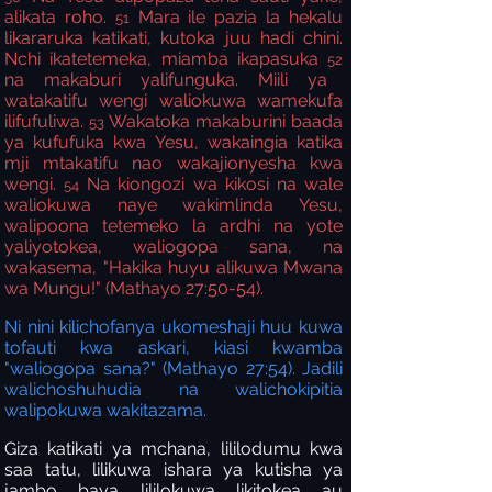
alikata roho.
Mara ile pazia la hekalu
51
likararuka katikati, kutoka juu hadi chini.
Nchi ikatetemeka, miamba ikapasuka
52
na makaburi yalifunguka. Miili ya
watakatifu wengi waliokuwa wamekufa
ilifufuliwa.
Wakatoka makaburini baada
53
ya kufufuka kwa Yesu, wakaingia katika
mji mtakatifu nao wakajionyesha kwa
wengi.
Na kiongozi wa kikosi na wale
54
waliokuwa naye wakimlinda Yesu,
walipoona tetemeko la ardhi na yote
yaliyotokea, waliogopa sana, na
wakasema, "Hakika huyu alikuwa Mwana
wa Mungu!" (Mathayo 27:50-54).
Ni nini kilichofanya ukomeshaji huu kuwa
tofauti kwa askari, kiasi kwamba
"waliogopa sana?" (Mathayo 27:54). Jadili
walichoshuhudia na walichokipitia
walipokuwa wakitazama.
Giza katikati ya mchana, lililodumu kwa
saa tatu, lilikuwa ishara ya kutisha ya
jambo baya lililokuwa likitokea au