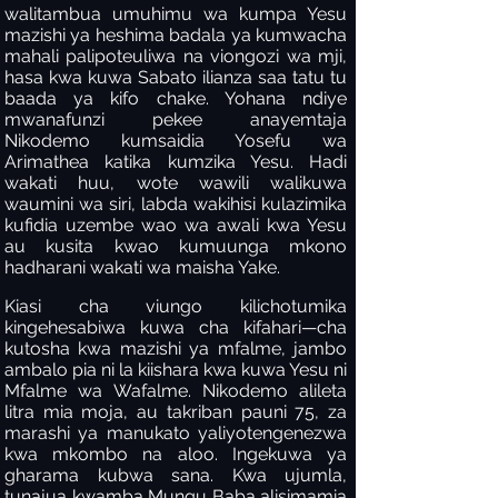
walitambua umuhimu wa kumpa Yesu
mazishi ya heshima badala ya kumwacha
mahali palipoteuliwa na viongozi wa mji,
hasa kwa kuwa Sabato ilianza saa tatu tu
baada ya kifo chake. Yohana ndiye
mwanafunzi pekee anayemtaja
Nikodemo kumsaidia Yosefu wa
Arimathea katika kumzika Yesu. Hadi
wakati huu, wote wawili walikuwa
waumini wa siri, labda wakihisi kulazimika
kufidia uzembe wao wa awali kwa Yesu
au kusita kwao kumuunga mkono
hadharani wakati wa maisha Yake.
Kiasi cha viungo kilichotumika
kingehesabiwa kuwa cha kifahari—cha
kutosha kwa mazishi ya mfalme, jambo
ambalo pia ni la kiishara kwa kuwa Yesu ni
Mfalme wa Wafalme. Nikodemo alileta
litra mia moja, au takriban pauni 75, za
marashi ya manukato yaliyotengenezwa
kwa mkombo na aloo. Ingekuwa ya
gharama kubwa sana. Kwa ujumla,
tunajua kwamba Mungu Baba alisimamia