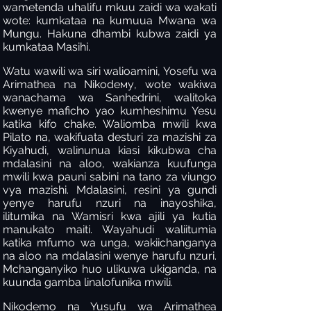
wametenda uhalifu mkuu zaidi wa wakati
wote: kumkataa na kumuua Mwana wa
Mungu. Hakuna dhambi kubwa zaidi ya
kumkataa Masihi.
Watu wawili wa siri walioamini, Yosefu wa
Arimathea na Nikodeму, wote wakiwa
wanachama wa Sanhedrini, walitoka
kwenye maficho yao kumheshimu Yesu
katika kifo chake. Waliomba mwili kwa
Pilato na, wakifuata desturi za mazishi za
Kiyahudi, walinunua kiasi kikubwa cha
mdalasini na aloo, wakianza kuufunga
mwili kwa pauni sabini na tano za viungo
vya mazishi. Mdalasini, resini ya gundi
yenye harufu nzuri na inayoshika,
ilitumika na Wamisri kwa ajili ya kutia
manukato maiti. Wayahudi waliitumia
katika mfumo wa unga, wakiichanganya
na aloo na mdalasini wenye harufu nzuri.
Mchanganyiko huo ulikuwa ukiganda, na
kuunda gamba linalofunika mwili.
Nikodemo na Yusufu wa Arimathea