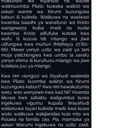
makuhani wa Kiyahudi na wazee
walimuomba Pilato kuweka walinzi wa
askari wanne wa Kirumi kuzunguka
kaburi ili kulinda. Walikuwa na wasiwasi
kwamba baadhi ya wanafunzi wa Kristo
wangeweza kuiba mwili na kudai
kwamba Kristo alifufuka kutoka kwa
wafu. Ili kuzuia hili, mlango wa jiwe
ulifungwa kwa muhuri (Mathayo 27:60-
66). Mawe yenye uzito wa zaidi ya tani
moja yalichongwa kwa umbo la sarafu
yenye shimo ili kuruhusu mlango wa jiwe
kuteleza juu ya mlango.
Kwa nini viongozi wa Kiyahudi walienda
kwa Pilato kuomba walinzi wa Kirumi
kuzunguka kaburi? Kwa nini hawakutumia
watu wao wenyewe kwa kazi hii? Huenda
ilikuwa kwa sababu waligundua kuwa
ingekuwa vigumu kupata Wayahudi
waliokuwa tayari kulinda mwili, kwa kuwa
wote walikuwa wakijiandaa kula mlo wa
Pasaka na familia zao. Pia, mamlaka ya
askari Warumi ingekuwa na uzito zaidi,