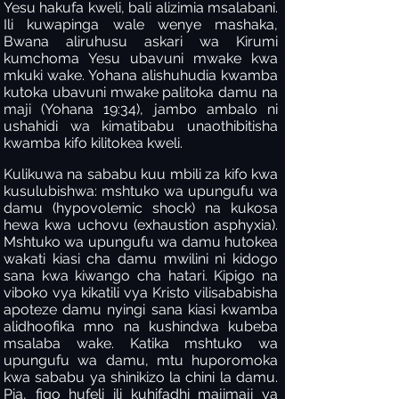
Yesu hakufa kweli, bali alizimia msalabani.
Ili kuwapinga wale wenye mashaka,
Bwana aliruhusu askari wa Kirumi
kumchoma Yesu ubavuni mwake kwa
mkuki wake. Yohana alishuhudia kwamba
kutoka ubavuni mwake palitoka damu na
maji (Yohana 19:34), jambo ambalo ni
ushahidi wa kimatibabu unaothibitisha
kwamba kifo kilitokea kweli.
Kulikuwa na sababu kuu mbili za kifo kwa
kusulubishwa: mshtuko wa upungufu wa
damu (hypovolemic shock) na kukosa
hewa kwa uchovu (exhaustion asphyxia).
Mshtuko wa upungufu wa damu hutokea
wakati kiasi cha damu mwilini ni kidogo
sana kwa kiwango cha hatari. Kipigo na
viboko vya kikatili vya Kristo vilisababisha
apoteze damu nyingi sana kiasi kwamba
alidhoofika mno na kushindwa kubeba
msalaba wake. Katika mshtuko wa
upungufu wa damu, mtu huporomoka
kwa sababu ya shinikizo la chini la damu.
Pia, figo hufeli ili kuhifadhi majimaji ya