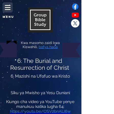
MENU
Kwa masomo zaidi kwa
Kiswahili,
bofya hapa
6. The Burial and
Resurrection of Christ
6. Mazishi na Ufufuo wa Kristo
Siku ya Mwisho ya Yesu Duniani
Kiungo cha video ya YouTube yenye
manukuu katika lugha 64:
https://youtu.be/OSV2bnALI6w