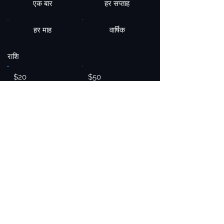
एक बार
हर सप्ताह
हर माह
वार्षिक
राशि
$20
$50
$100
अन्य
दान करें $20