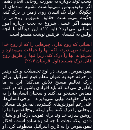
کسب تولد دوباره به صورت روحانی انجام دهیم.
اگر نیقودیموس نمی‌توانست تشبیه ساده‌ای از
چگونگی تولد یک انسان روی زمین را درک کند،
چگونه می‌توانست حقایق عمیق‌تر روحانی را
بفهمد اگر عیسی شروع به بحث درباره امور
آسمانی می‌کرد؟ (آیه ۱۲). این دیدگاه با آنچه
پولس به کلیسای قرنتس نوشت همسو است:
انسانی که روح ندارد، چیزهایی را که از روح خدا
می‌آیند نمی‌پذیرد، بلکه آنها را حماقت می‌پندارد و
نمی‌تواند آنها را درک کند، زیرا تنها از طریق روح
قابل درک هستند (اول قرنتیان ۲:۱۴).
نیقودیموس، مردی در اوج تحصیلات و یک رهبر
در حرفه خود به عنوان معلم قوم اسرائیل، برای
درک تعالیم مسیح تلاش می‌کند! این به ما
یادآوری می‌کند که باید افرادی باشیم که در کتب
مقدس جستجو می‌کنند و سخنان انسان‌ها را به
عنوان حقیقت نهایی نمی‌پذیرند—برخی انسان‌ها،
علی‌رغم آموزش‌های گسترده، نمی‌توانند مسائل
روحانی را درک کنند مگر اینکه روح‌القدس آنها را
روشن سازد. خداوند برای تقویت درک او و نشان
دادن اینکه نجات تا چه اندازه ساده است، افکار
نیقودیموس را به تاریخ اسرائیل معطوف کرد. او