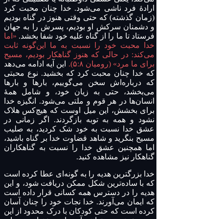
ارادهٔ فرد ناشی می‌شود. خدا چنان محبت کرد
(زمان گذشته) که حتی وقتی هنوز در گناه بودیم
و دشمنان سرکش او بودیم، پسرش را به جهان
فرستاد تا ما را از گناه علیه خود شفا بخشد.
«اما
خدا محبت خود را نسبت به ما این‌گونه ثابت
می‌کند: در حالی که هنوز گناهکار بودیم، مسیح
برای ما مرد» (رومیان ۵:۸).
این آیه ادامه می‌دهد
که خدا چنان محبت کرد که بخشید. نوع محبتی
که درباره‌اش سخن می‌گوییم، بارها و بارها
می‌بخشد، حتی به زیان خود، و شامل همهٔ
انسان‌ها در هر قوم و ملتی می‌شود. انگیزه خدا
برای بخشش، این میل اوست که هیچ‌کس هلاک
نشود و همه به توبه بازگردند. اگر زمانی در
عشق خدا نسبت به خود شک کردید، به صلیب
مسیح بنگرید و شاهد قضاوت خدا بر گناه باشید،
اما همچنین عشق خدا را نسبت به گناهکاران
گناهکار نیز مشاهده کنید.
خدا بزرگترین هدیه را به گونه‌ای عطا کرده است
که با ساده‌ترین شکل ممکن دریافت شود، و این
هدیه را در دسترس همه کسانی قرار داده است
که ایمان می‌آورند. خدا نجات خود را چنان آسان
کرده است که حتی کودکان با درک محدود از این