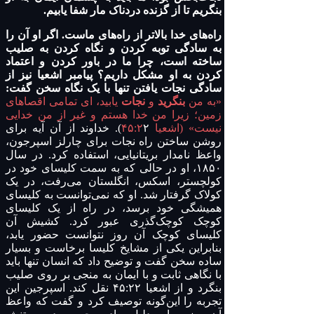
بنگریم تا از گزنده دردناک مار شفا یابیم.
راه‌های خدا بالاتر از راه‌های ماست. اگر او آن را
به سادگی توبه کردن و نگاه کردن به صلیب
ساخته است، چرا ما در باور کردن و اعتماد
کردن به او مشکل داریم؟ پیامبر اشعیا نیز از
سادگی نجات یافتن تنها با یک نگاه سخن گفت:
«به من
بنگرید
و
نجات
یابید، ای تمامی اقصاهای
زمین؛ زیرا من خدا هستم و غیر از من خدایی
نیست» (اشعیا ۴۵:۲
۲). خداوند از آن آیه برای
روشن ساختن راه نجات برای چارلز اسپرجون،
واعظ نامدار بریتانیایی، استفاده کرد. در سال
۱۸۵۰، او در حالی که به سمت کلیسای خود در
کولچستر، اسکس، انگلستان می‌رفت، در یک
کولاک گرفتار شد. او که نمی‌توانست به کلیسای
همیشگی خود برسد، در راه از یک کلیسای
کوچک کوچک‌گذری عبور کرد. کشیش آن
کلیسای کوچک آن روز نتوانست حضور یابد،
بنابراین یکی از مشایخ کلیسا برخاست و بسیار
ساده سخن گفت و توضیح داد که انسان تنها باید
با نگاهی ثابت و با ایمان به منجی بر روی صلیب
بنگرد و از اشعیا ۴۵:۲۲ نقل کند. اسپرجین این
تجربه را این‌گونه توصیف کرد و گفت که واعظ