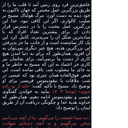
عاشق‌ترین فرد روی زمین آمد تا قلب ما را از
طریق بزرگترین عمل محبتی که جهان تاکنون به
خود دیده به دست آورد: مرگ هولناک مسیح بر
صلیب کالواری. اگر این کافی نبود، خدا این
بزرگترین عمل محبت را با در دسترس قرار
دادن آن برای بیشترین تعداد افراد که با
ساده‌ترین شکل آن را می‌پذیرند، کامل کرد. این
یک کار تمام‌شده است و از جانب ما جز پذیرفتن
این بزرگترین هدیه، هیچ چیز دیگری نمی‌توان به
آن افزود. همان‌طور که برای به دنیا آمدن هیچ
کاری از دست ما برنمی‌آمد، برای نجاتمان نیز
کاری جز اعتماد به این که مسیح به خاطر ما و
به جای ما مصلوب شد، باقی نمانده است. این
فیض فوق‌العاده همان چیزی بود که عیسی در
شب ملاقات با نیقودیموس فریسی برای او
توضیح داد. مسیح با تأکید گفت:
«باید از نو زاده
شوی» (یوحنا ۳: ۷).
بیایید به خواندن گفتگوی
عیسی و نیقودیموس ادامه دهیم، همان‌طور که
خداوند هدیهٔ خدا و چگونگی دریافت آن از طریق
ایمان را توضیح داد:
به شما حقیقت را می‌گویم، ما از آنچه می‌دانیم
۱۱
سخن می‌گوییم و به آنچه دیده‌ایم شهادت