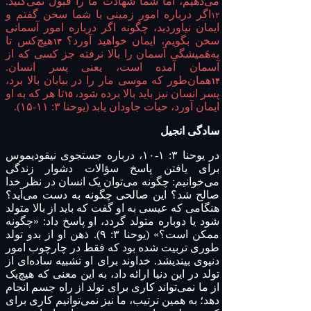
می‌دهیم، اما شما شهادت ما را قبول نمی‌کنید.
اگر درباره امور زمینی با شما سخن گفتم و
۱۲
ایمان نیاوردید، چگونه اگر درباره امور آسمانی
سخن بگویم، ایمان خواهید آورد؟
هیچ‌کس تا
۱۳
به‌هَمیشگی آسمان را بالا نرفته جز کسی که از
آسمان آمده است، یعنی پسر انسان.
همان‌طور که موسی مار را در بیابان بالا برد،
۱۴
پسر انسان نیز باید بالا برده شود،
تا هر که به او
۱۵
ایمان آورد، حیات جاودان یابد (یوحنا ۳: ۱۱-۱۵).
سادگی انجیل
در یوحنا ۳: ۱-۱۰، درباره جستجوی نیقودیموس
برای یافتن پاسخ سؤالات دشوار زندگی
می‌خوانیم: چگونه می‌توان یک انسان در نظر خدا
صالح شد؟ این صالحی چگونه به دست می‌آید؟
هنگامی که عیسی به او گفت که باید از بالا متولد
شود یا دوباره متولد گردد، او پاسخ داد: «چگونه
ممکن است؟» (یوحنا ۳: ۹). ذهن او از بدو تولد
طوری تربیت شده بود که فقط در چارچوب امور
دنیوی بیندیشد. خداوند برای او تشبیه ساده‌ای از
تولد در این دنیا ارائه داد، به این معنی که هیچ‌یک
از ما نمی‌تواند کاری برای تولد از راه جسم انجام
دهد؛ به همین ترتیب، ما نیز نمی‌توانیم کاری برای