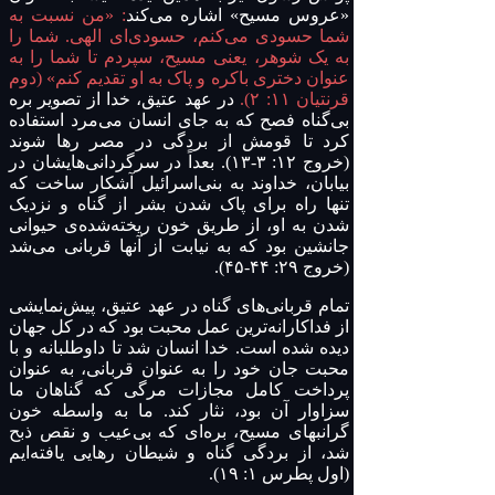
«عروس مسیح» اشاره می‌کند
: «من نسبت به
شما حسودی می‌کنم، حسودی‌ای الهی. شما را
به یک شوهر، یعنی مسیح، سپردم تا شما را به
عنوان دختری باکره و پاک به او تقدیم کنم» (دوم
قرنتیان ۱۱: ۲).
در عهد عتیق، خدا از تصویر بره
بی‌گناه فصح که به جای انسان می‌مرد استفاده
کرد تا قومش از بردگی در مصر رها شوند
(خروج ۱۲: ۳-۱۳). بعداً در سرگردانی‌هایشان در
بیابان، خداوند به بنی‌اسرائیل آشکار ساخت که
تنها راه برای پاک شدن بشر از گناه و نزدیک
شدن به او، از طریق خون ریخته‌شده‌ی حیوانی
جانشین بود که به نیابت از آنها قربانی می‌شد
(خروج ۲۹: ۴۴-۴۵).
تمام قربانی‌های گناه در عهد عتیق، پیش‌نمایشی
از فداکارانه‌ترین عمل محبت بود که در کل جهان
دیده شده است. خدا انسان شد تا داوطلبانه و با
محبت جان خود را به عنوان قربانی، به عنوان
پرداخت کامل مجازات مرگی که گناهان ما
سزاوار آن بود، نثار کند. ما به واسطه خون
گرانبهای مسیح، بره‌ای که بی‌عیب و نقص ذبح
شد، از بردگی گناه و شیطان رهایی یافته‌ایم
(اول پطرس ۱: ۱۹).