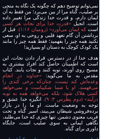
نمی‌توانم توضیح دهم که چگونه یک نگاه به منجی
بر صلیب، گناه مرا از بین می‌برد؛ من فقط به آن
ایمان دارم، و قدرت خدا زندگی مرا تغییر داده
است. انجیل
«قدرت خدا برای نجات هر کسی
است
که ایمان می‌آورد» (رومیان ۱:۱۶).
قبل از
برداشتن آن گام تعهد قلبی و روحی به او، سعی
نکنید همه چیز را بفهمید؛ فقط همه چیز را مانند
یک کودک کوچک به دستان او بسپارید!
هدف خدا از در دسترس قرار دادن نجات، این
است که اطمینان حاصل کند افراد بیشتری به
مسیح روی آورند، توبه کنند و نجات یابند. کتاب
مقدس به ما می‌گوید:
«خداوند در انجام
وعده‌اش کند نیست، چنان‌که برخی کندی را
می‌فهمند. او با شما شکیباست و نمی‌خواهد
کسی هلاک شود، بلکه می‌خواهد همه به توبه
درآیند» (دوم پطرس ۳: ۹).
انگیزه خدا عشق و
توجه به وضعیت ماست. او ما را در بازار
برده‌فروشی شیطان می‌بیند، اسیر گناه و تحت
فریب معنوی دشمن. تنها چیزی که خدا می‌طلبد،
نگاهی ایمانی به سوی صلیب است، جایگاه
داوری برای گناه.