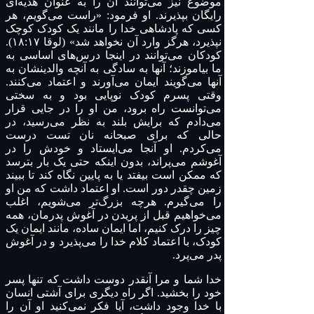
موضوع نیز می‌توانند آن را به عنوان هدیه‌ای
رایگان بپذیرند. او فرمود: «راست می‌گویم، هر
کسی که پادشاهی خدا را مانند یک کودک کوچک
نپذیرد، هرگز وارد آن نخواهد شد» (لوقا ۱۸:۱۷).
کودکان می‌توانند در اینجا درس‌های اساسی به
ما بیاموزند؛ آنها به سادگی به آنچه والدینشان به
آنها می‌گویند ایمان می‌آورند و اعتماد می‌کنند.
وقتی پسرم کودک نوپایی بود و به سختی
می‌توانست راه برود، من او را در جایی قرار
می‌دادم که برایش بلند به نظر می‌رسید، در
حالی که برای صبحانه نان تست درست
می‌کردم. او آنجا می‌ایستاد و خودش را در
آغوشم می‌پراند، بدون اینکه حتی یک بار بترسد
که ممکن است بیفتد یا به پایین نگاه کند تا ببیند
زمین چقدر دور است. او اعتماد داشت که من او
را می‌گیرم. هرچه بزرگ‌تر می‌شویم، اغلب
می‌خواهیم قبل از پریدن در آغوش پدرمان، همه
چیز را درک کنیم، اما ایمان ساده، مانند ایمان یک
کودک، با اعتماد کلام خدا را می‌پذیرد و در آغوش
پدر می‌پرد.
خدا شما و مرا آنقدر دوست داشت که تنها پسر
خود را بخشید. اگر راه دیگری برای آشتی انسان
با خدا وجود داشت، آیا فکر نمی‌کنید او آن را