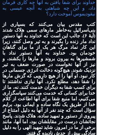
خداوند برای شفا یافتن به آنها چه کاری فرمان
داد، و این چه شباهتی به آنچه عیسی به
نیقودیموس آموخت دارد؟
کتب مقدس بیان می‌کنند که بسیاری از
بنی‌اسرائیل به‌خاطر مارهای سمی هلاک شدند
(آیهٔ ۶). جالب این است که خداوند به آنها دستور
نداد مار زنده را بگیرند و به تیر وصل کنند، زیرا
این کار نماد مرگ هر یک از ما برای گناهان
خودمان بود. خداوند به آنها دستور نداد با
شمشیرها به بیرون بروند و مارها را بکشند، و
نیز از آنها نخواست در صورت ضعف به تیر
نزدیک شوند. هیچ‌گونه دخالت انرژی جسمانی در
کار نبود. او آنها را از هیچ دارویی که گزش مارها
را شفا دهد، مطلع نکرد. آنها نیازی نداشتند تا
برای کسب شفا به دیگران خدمت کنند. نه، ما از
خدا برای کسانی که خدمت می‌کنند سپاسگزاری
می‌کنیم، اما منبع شفا برای آنها اطاعت از کلام
خدا از طریق یک نگاه ساده و ایمانی بود. برایم
سؤال است که چند نفر از آنها به دلیل امتناع از
پیروی از دستور و تمهید ساده، هلاک شدند. پاسخ
نجاتشان درست در مقابلشان بود، اما آنها، مانند
برخی از ما در امروز، شاید تمهید الهی را به دلیل
سادگی بیش از حدش نادیده گرفتند.