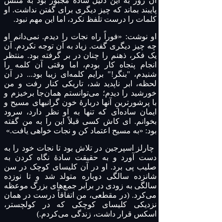
آن روز به این دلیل ساده مجبور بود به متنش
پایبند بماند که چیز دیگری برای گفتن نداشت. او
کلمات را درست تلفظ نکرد، اما این مهم نبود.
او نوشت: «فوراً راه نجات را دیدم. نمی‌دانم او
چه چیز دیگری گفت. زیاد به آن توجه نکردم. آن
یک فکر، ذهنم را چنان در بر گرفته بود. منتظر
انجام پنجاه کار بودم، اما وقتی آن کلمه را
شنیدم، "بنگر!" برایم کلمه‌ای زیبا بود... در آن
لحظه، ابر ناپدید شد، تاریکی کنار رفت و من
خورشید را دیدم؛ می‌توانستم همان‌جا برخیزم و
با پرشورترینِ آنها دربارهٔ خون گرانبهای مسیح و
ایمان ساده‌ای که تنها به او نظر دارد، سرود
بخوانم. ای کاش کسی قبلاً این را به من گفته
بود: «به مسیح اعتماد کن و نجات خواهی یافت.»
چارلز اسپرجین در تلاش بود تا نجات خود را به
دست آورد و به حقیقت سادهٔ نگاه کردن به
صلیب پی برد. او در آن کلیسای کوچک در سن
شانزده سالگی دوباره متولد شد و تا نوزده
سالگی به زودی در برابر جمع‌های بزرگ موعظه
می‌کرد. (در مقطعی، من اتفاقاً درست در همان
نزدیکی کلیسای کوچکی که در کولچستر،
اسکس قرار داشت، زندگی می‌کردم.)