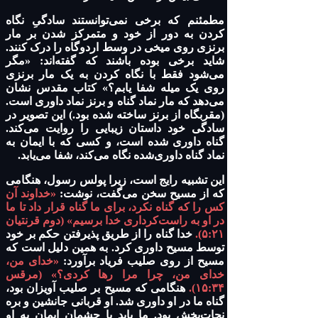
مطمئنم که برخی نمی‌توانستند سادگیِ نگاه
کردن به دور از خود و متمرکز شدن بر مار
برنزی روی میخی در وسط اردوگاه را درک کنند.
شاید برخی بوده باشند که گفته‌اند: «مگر
می‌شود فقط با نگاه کردن به یک مار برنزی
روی یک میله شفا یابم؟» کتاب مقدس نشان
می‌دهد که مار نماد گناه و برنز نماد داوری است.
(مقربگاه از برنز ساخته شده بود.) این تصویر در
سادگی خود داستان زیبایی را روایت می‌کند.
گناه داوری شده است، و کسی که با ایمان به
نماد گناه داوری‌شده نگاه می‌کند، شفا می‌یابد.
این تشبیه رایج است، زیرا پولس رسول، هنگامی
که از مسیح سخن می‌گفت، نوشت:
«خداوند آن
کس را که گناه نکرد، برای ما گناه قرار داد تا ما
در او به راست‌کرداری خدا برسیم» (دوم قرنتیان
۵:۲۱).
خدا گناه را از طریق پذیرفتن حکم بر خود
توسط مسیح داوری کرد. به همین دلیل است که
مسیح از روی صلیب فریاد برآورد:
«خدای من،
خدای من، چرا مرا رها کردی؟» (مرقس
۱۵:۳۴).
هنگامی که مسیح بر صلیب آویزان بود،
گناه ما در او داوری شد. او قربانی جانشین و بره
نجات‌بخش بود. ما باید با چشمان ایمان به او