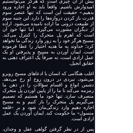
بیش از آن چیزی است که هرگز می‌توانستیم
امیدوارش باشیم. واقعاً باید به او اجازه ورود
بدهیم.» حقیقت این است که تنها عنصر سوم
قدرت باز کردن دروازه‌ها را دارد. این جنبه سوم
از طبیعت درونی ما اراده نامیده می‌شود. اراده
از دیگران مشورت می‌گیرد، اما تنها خودِ آن
است که اهرم پل متحرک را کنترل می‌کند.
مسیح هرگز خود را به زور وارد زندگی ما نخواهد
کرد؛ خداوند به ما هدیه اختیار را عطا فرموده
است. ایمان آوردن به مسیح و پذیرفتن او یک
عمل ارادی است، نه صرفاً یک اعتراف ذهنی به
حقایق انجیل.
اغلب هنگامی که انسان با ادعاهای مسیح روبرو
می‌شود، نبردی در درون روح او رخ می‌دهد.
دشمن انواع و اقسام سؤالات را در ذهن ما
زمزمه می‌کند تا ما را از پایین آوردن پل متحرک
منصرف سازد. تنها خود ما هستیم که تصمیم
می‌گیریم پل متحرک را باز کنیم و به مسیح
اجازه دهیم وارد زندگی‌مان شود و بر «قلعه
منسول» ما حکومت کند. ایمان آوردن یک عمل
ارادی است.
پس از در نظر گرفتن گواهی عقل و وجدان،