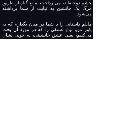
چشم دوخته‌اند، می‌پرداخت. مانع گناه از طریق
مرگ یک جانشین به نیابت از شما برداشته
می‌شود.
مایلم داستانی را با شما در میان بگذارم که به
باور من، نوع عشقی را که در مورد آن بحث
می‌کنیم، یعنی عشق جانشینی، به خوبی نشان
می‌دهد.
ارنست گوردون در کتاب خود، «معجزه در
رودخانه کواي»، داستان واقعی جنگ جهانی دوم
را از گروهی از اسیران جنگی روایت می‌کند که
توسط سربازان ژاپنی مجبور به کار روی راه‌آهن
برمه شدند. در پایان هر روز، سربازان ابزار
اسیران را جمع‌آوری می‌کردند. یک بار، یک
نگهبان ژاپنی فریاد زد که یک بیل مفقود شده و
خواست بداند کدام یک از زندانیان آن را برداشته
است. او شروع به فریاد و داد و فریاد کرد، خود
را به خشم آورد و به هر کسی که مقصر بود
دستور داد جلو بیاید. هیچ‌کس تکان نخورد. «همه
می‌میرید! همه می‌میرید!» فریاد زد و در حالی
که تفنگش را آماده و به سمت زندانیان نشانه
می‌گرفت. در آن لحظه، یک نفر جلو آمد و
نگهبان در حالی که او بی‌صدا و با احترام ایستاده