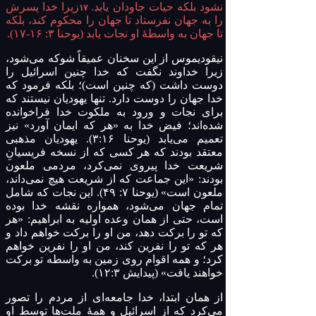
نشود بلکه حیات جاودان یابد.
زیرا خدا پسرش
۱۷
را به جهان نفرستاد تا جهان را محکوم کند، بلکه
تا جهان به واسطهٔ او نجات یابد (یوحنا ۳: ۱۶-۱۷).
نیقودیموس از این سخنان عمیقاً شوکه می‌شود،
زیرا خداوند نگفت که خدا چنین اسرائیل را
دوست داشت (که چنین است)؛ بلکه فرمود که
خدا جهان را دوست دارد. تنها یهودیان نیستند که
برای نجات و ورود به ملکوت خدا فراخوانده
شده‌اند؛ فیض خدا به «هر که ایمان آورد» نیز
تعمیم می‌یابد (یوحنا ۳:۱۶). یهودیان مذهبی
معتقد بودند که هر کسی که از نسخه فریسیانِ
شریعت خدا پیروی نمی‌کرد، مردمی ملعون
بودند: «این جماعت که از شریعت هیچ نمی‌داند،
ملعون است» (یوحنا ۷: ۴۹). این نجات که شامل
تمام جهان می‌شود، همواره نقشه خدا بوده
است، حتی از همان وعده اولیه به ابراهیم: «هر
که تو را برکت دهد، من او را برکت خواهم داد و
هر که تو را نفرین کند، من او را نفرین خواهم
کرد؛ و همه اقوام روی زمین به واسطه تو برکت
خواهند یافت» (پیدایش ۱۲:۳).
از همان ابتدا، خدا جامعه‌ای از مردم را تصور
می‌کرد که از اسرائیل و همهٔ ملت‌ها توسط او