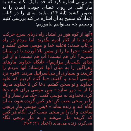
به زمانی اشاره کرد که خدا با یک نگاه ساده به
مار آهنی بر روی عصای چوبی، ایمان را به
تصویر کشید (آیهٔ ۱۴). بیایید آیه‌ای را در کتاب
اعداد که مسیح به آن اشاره می‌کند بررسی کنیم
و ببینیم چه می‌توانیم بیاموزیم:
آنها از کوه هور در امتداد راه دریای سرخ حرکت
۴
کردند تا از کنار اِدوم بگذرند. اما مردم در راه
بی‌تاب شدند؛
علیه خدا و موسی سخن گفتند و
۵
گفتند: «چرا ما را از مصر بالا آوردید تا در بیابان
بمیریم؟ نان هم نیست! آب هم نیست! و از این
غذای نکبت‌بار بیزاریم!»
آنگاه خداوند مارهای
۶
زهرآگین را به میان آنها فرستاد؛ آنها مردم را
گزیدند و بسیاری از بنی‌اسرائیل مردند.
قوم نزد
۷
موسی آمدند و گفتند: «ما گناه کردیم که علیه
خداوند و تو سخن گفتیم. دعا کن تا خداوند مارها
را از ما دور سازد.» پس موسی برای قوم دعا
کرد.
خداوند به موسی گفت: «یک مار بساز و آن
۸
را بر میخی نصب کن؛ هر کس گزیده شود، به آن
نگاه کند و زنده بماند.»
پس موسی مارِ برنجی
۹
ساخت و آن را بر میخی نصب کرد. آنگاه هر کس
که گزیده مار می‌شد و به مارِ برنجی نگاه
می‌کرد، زنده می‌ماند (اعداد ۲۱: ۴-۹).