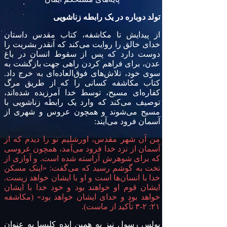
تولد دوباره در یک رابطه زناشویی
از پیدایش تا مکاشفه، کتاب مقدس داستان
خدای خالق را روایت می‌کند که آنقدر بشریت را
دوست دارد که پس از سقوط انسان در باغ
عدن، برای فراهم کردن راهی جهت بازگشت به
سوی خود، تلاش‌های فوق‌العاده‌ای به خرج داد.
کتاب مکاشفه کسانی را که از طریق مرگ
کفاره‌ای مسیح، توسط خدا آمرزیده شده‌اند،
توصیف می‌کند که وارد یک رابطه زناشویی با
مسیح می‌شوند و همچون عروس و شهری از
آسمان فرود می‌آیند:
من آن شهر مقدس، اورشلیم نو را دیدم که از
آسمان از نزد خدا فرود می‌آمد، همچون عروسی
که برای شوهرش آراسته شده است. و آوازی از
تخت به گوشم رسید که می‌گفت: «اینک مسکن
خدا با انسان‌ها است و او با ایشان خواهد زیست.
ایشان قوم او خواهند بود و خود خدا با ایشان
خواهد بود و خدای ایشان خواهد بود» (مکاشفه
۲۱: ۲-۳ تأکید از ماست).
پولس رسول نیز به همین ایده کلیسا به عنوان