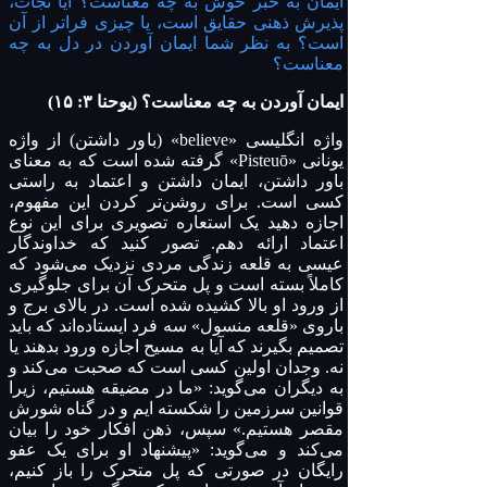
ایمان به خبر خوش به چه معناست؟ آیا نجات،
پذیرش ذهنی حقایق است، یا چیزی فراتر از آن
است؟ به نظر شما ایمان آوردن در دل به چه
معناست؟
ایمان آوردن به چه معناست؟ (یوحنا ۳: ۱۵)
واژه انگلیسی «believe» (باور داشتن) از واژه
یونانی «Pisteuō» گرفته شده است که به معنای
باور داشتن، ایمان داشتن و اعتماد به راستی
کسی است. برای روشن‌تر کردن این مفهوم،
اجازه دهید یک استعاره تصویری برای این نوع
اعتماد ارائه دهم. تصور کنید که خداوندگار
عیسی به قلعه زندگی مردی نزدیک می‌شود که
کاملاً بسته است و پل متحرک آن برای جلوگیری
از ورود او بالا کشیده شده است. در بالای برج و
باروی «قلعه منسول» سه فرد ایستاده‌اند که باید
تصمیم بگیرند که آیا به مسیح اجازه ورود بدهند یا
نه. وجدان اولین کسی است که صحبت می‌کند و
به دیگران می‌گوید: «ما در مضیقه هستیم، زیرا
قوانین سرزمین را شکسته ایم و در گناه شورش
مقصر هستیم.» سپس، ذهن افکار خود را بیان
می‌کند و می‌گوید: «پیشنهاد او برای یک عفو
رایگان در صورتی که پل متحرک را باز کنیم،