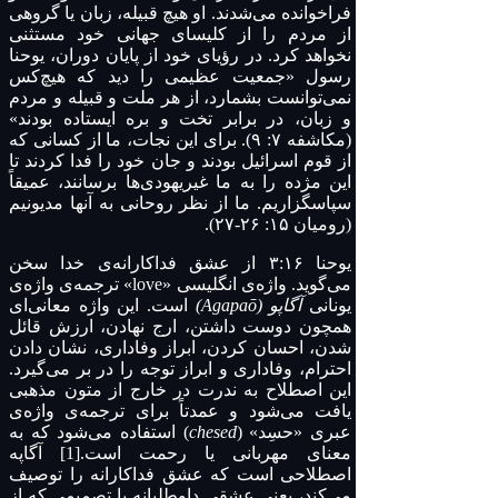
فراخوانده می‌شدند. او هیچ قبیله، زبان یا گروهی
از مردم را از کلیسای جهانی خود مستثنی
نخواهد کرد. در رؤیای خود از پایان دوران، یوحنا
رسول «جمعیت عظیمی را دید که هیچ‌کس
نمی‌توانست بشمارد، از هر ملت و قبیله و مردم
و زبان، در برابر تخت و بره ایستاده بودند»
(مکاشفه ۷: ۹). برای این نجات، ما از کسانی که
از قوم اسرائیل بودند و جان خود را فدا کردند تا
این مژده را به ما غیریهودی‌ها برسانند، عمیقاً
سپاسگزاریم. ما از نظر روحانی به آنها مدیونیم
(رومیان ۱۵: ۲۶-۲۷).
یوحنا ۳:۱۶ از عشق فداکارانه‌ی خدا سخن
می‌گوید. واژه‌ی انگلیسی «love» ترجمه‌ی واژه‌ی
یونانی
آگاپو (Agapaō)
است. این واژه معانی‌ای
همچون دوست داشتن، ارج نهادن، ارزش قائل
شدن، احسان کردن، ابراز وفاداری، نشان دادن
احترام، وفاداری و ابراز توجه را در بر می‌گیرد.
این اصطلاح به ندرت در خارج از متون مذهبی
یافت می‌شود و عمدتاً برای ترجمه‌ی واژه‌ی
عبری «حسِد» (
chesed
) استفاده می‌شود که به
معنای مهربانی یا رحمت است.
[1]
آگاپه
اصطلاحی است که عشق فداکارانه را توصیف
می‌کند، یعنی عشقی داوطلبانه یا تصمیمی که از