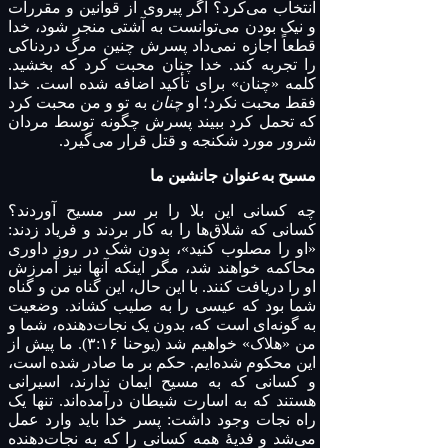
انتخاب می‌کرد؟ اگر پیروی از قوانین و مقررات
و نیک بودن می‌توانست به آشتی منجر شود، خدا
قطعاً اجازه نمی‌داد پسرش چنین مرگ دردناکی
را تجربه کند. خدا چنان محبت کرد که بخشید.
کلمه «چنان» برای تأکید اضافه شده است. خدا
فقط محبت نکرد؛ او
چنان
به تو و من محبت کرد
که تحمل کرد ببیند پسرش چگونه توسط مردان
شرور مورد شکنجه و قتل قرار می‌گیرد.
مسیح به‌عنوان جانشین ما
چه کسانی این بلا را بر سر مسیح آوردند؟
کسانی که شلاق‌ها را به کار بردند و فریاد زدند:
«او را مصلوب کنید»، بدون شک در روز داوری
محاکمه خواهند شد، مگر اینکه آنها نیز آمرزش
او را دریافت کنند. با این حال، این گناه من و گناه
شما بود که عیسی را به صلیب کشاند. وضعیت
به گونه‌ای است که، بدون یک نجات‌دهنده، شما و
من «هلاک» خواهیم شد (یوحنا ۳:۱۶). ما پیش از
این محکوم شده‌ایم. حکم بر ما صادر شده است،
و کسانی که به مسیح ایمان ندارند، اسیرانی
هستند که به اسارت شیطان درآمده‌اند. تنها یک
راه نجات وجود داشت: پسر خدا باید وارد عمل
می‌شد و فدیهٔ همه کسانی را که به نجات‌دهنده