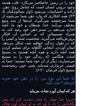
خود را در زمین حاصلخیز می‌کارد. قلب هسته
وجود درونی انسان است که شامل روح، ذهن،
اراده و احساسات می‌شود (اول تسالونیکیان ۵:
۲۳). همه افکاری که وارد ذهن شما می‌شوند از
شما سرچشمه نمی‌گیرند. ایده‌ها از سه منبع
مختلف می‌آیند: خدا، شیطان و خود ما. آنچه
اجازه می‌دهید در بستر ذهن خود رشد کند، به
همراه تصمیماتی که بر اساس آن افکار
پرورش‌یافته می‌گیرید، شخصیت شما و کسی را
که در طول زندگی خواهید شد، شکل می‌دهد.
ایمان آوردن، انتخابی آگاهانه برای تسلیم کردن
همه آنچه دارید و همه آنچه هستید به مسیح
است. هنگامی که زندگی خود را به مسیح
می‌سپارید، دیگر از آن خود شما نیستید؛ شما به
قیمتی خریداری شده‌اید، یعنی خون ریخته‌شده
مسیح (اول قرنتیان ۶:۲۰).
آیا شما این نوع نبرد را در ذهن خود تجربه
کرده‌اید؟ بحث کنید.
هر که ایمان آورد نجات می‌یابد
زیرا خدا جهان را چنان محبت کرد که پسر
۱۶
یگانه‌اش را داد تا هر که به او ایمان آورد هلاک