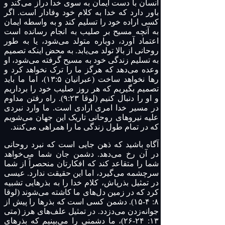
انسان با دست ایمان به سوی خدا دراز می‌کند و
باور دارد که خدا به کلام خود وفادار است. اگر
کسی اراده خود را تسلیم کند و به واسطه ایمان
به آنچه مسیح بر صلیب به انجام رسانده است
اعتماد آورد، دوباره متولد می‌شود، یا به طور
روحانی از بالا تولد می‌یابد. به محض اینکه تصمیم
به تسلیم زندگی خود به مسیح گرفته می‌شود، او
وعده می‌دهد که هرگز ما را ترک نخواهد کرد و
رها نخواهد ساخت (عبرانیان ۱۳:۵)، اما ما باید
تصمیم بگیریم که هر روز صلیب خود را برداریم
و او را دنبال کنیم (لوقا ۹:۲۳). راه رفتن مداوم
در مسیر خدا امری ارادی است. ما وارد نبردی
علیه نیروهای روحانی تاریک این جهان می‌شویم
که در تمام طول زندگی ما را همراهی می‌کنند.
آگاه باشید که ذهن جایی است که نبرد روحانی
در آن رخ می‌دهد. دشمن جان شما می‌خواهد
شما را متقاعد کند که افکارتان منحصراً از شما
سرچشمه می‌گیرد، اما این حقیقت ندارد. عیسی
در تمثیل بذرپاش، کلام خدا را به بذرهایی تشبیه
کرد که در زمین دل‌های ما کاشته می‌شوند (لوقا
۸: ۴-۱۵). دشمن کسی است که بذرها را پیش از
جوانه‌زدن می‌دزدد. در تمثیل علف‌های هرز (متی
۱۳: ۲۴-۲۶)، ما دشمنی را می‌بینیم که بذرهای