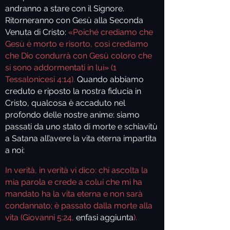
andranno a stare con il Signore.
Ritorneranno con Gesù alla Seconda
Venuta di Cristo
:
«Poiché crediamo che
Gesù è morto e risorto, così crediamo
che Dio condurrà con Gesù coloro che
si sono addormentati in lui» (1
Tessalonicesi 4:14).
Quando abbiamo
creduto e riposto la nostra fiducia in
Cristo, qualcosa è accaduto nel
profondo delle nostre anime: siamo
passati da uno stato di morte e schiavitù
a Satana all’avere la vita eterna impartita
a noi:
In verità, in verità vi dico: chi ascolta la
mia parola e crede a colui che mi ha
mandato ha la vita eterna e non sarà
condannato; è passato dalla morte alla
vita (Giovanni 5:24,
enfasi aggiunta
).