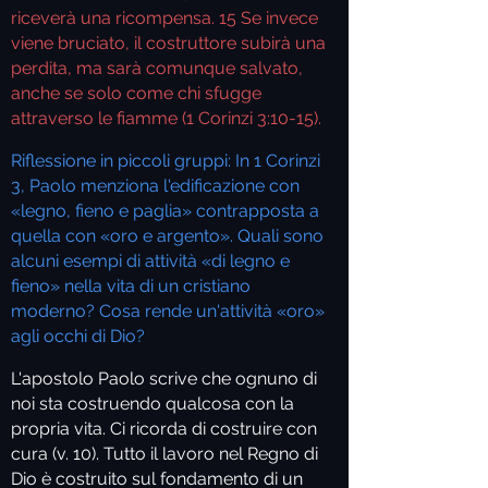
riceverà una ricompensa.
15
Se invece
viene bruciato, il costruttore subirà una
perdita, ma sarà comunque salvato,
anche se solo come chi sfugge
attraverso le fiamme (1 Corinzi 3:10-15).
Riflessione in piccoli gruppi:
In 1 Corinzi
3, Paolo menziona l'edificazione con
«legno, fieno e paglia» contrapposta a
quella con «oro e argento». Quali sono
alcuni esempi di attività «di legno e
fieno» nella vita di un cristiano
moderno? Cosa rende un'attività «oro»
agli occhi di Dio?
L'apostolo Paolo scrive che ognuno di
noi sta costruendo qualcosa con la
propria vita. Ci ricorda di costruire con
cura (v. 10). Tutto il lavoro nel Regno di
Dio è costruito sul fondamento di un