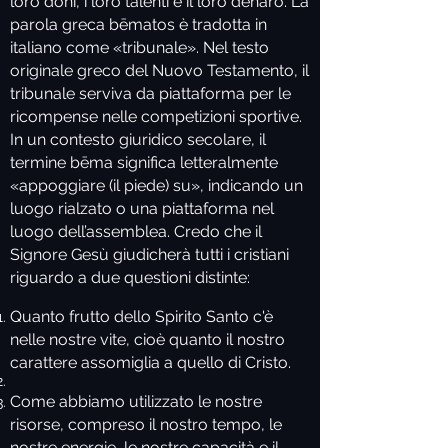
loro doni, i loro talenti e il loro denaro. La
parola greca bēmatos è tradotta in
italiano come «tribunale». Nel testo
originale greco del Nuovo Testamento, il
tribunale serviva da piattaforma per le
ricompense nelle competizioni sportive.
In un contesto giuridico secolare, il
termine bēma significa letteralmente
«appoggiare (il piede) su», indicando un
luogo rialzato o una piattaforma nel
luogo dell’assemblea. Credo che il
Signore Gesù giudicherà tutti i cristiani
riguardo a due questioni distinte:
Quanto frutto dello Spirito Santo c'è
nelle nostre vite, cioè quanto il nostro
carattere assomiglia a quello di Cristo.
Come abbiamo utilizzato le nostre
risorse, compreso il nostro tempo, le
nostre energie, le nostre capacità e il