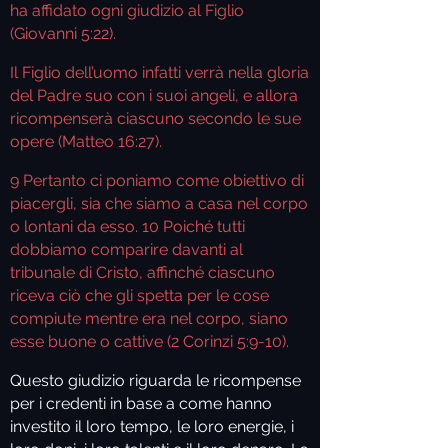
ha affidato ogni giudizio al Figlio
(Giovanni 5:22).
Il Figlio dell’uomo infatti verrà nella gloria
del Padre suo con i suoi angeli, e allora
ricompenserà ciascuno secondo le sue
opere (Matteo 16:27).
9
Pertanto ci poniamo come obiettivo di
piacergli, sia che siamo a casa nel corpo
o lontani da esso.
10
Poiché tutti
dobbiamo comparire davanti al
tribunale di Cristo, affinché ciascuno
riceva ciò che gli spetta per le cose
compiute mentre era nel corpo, siano
esse buone o cattive (2 Corinzi 5:9-10).
Questo giudizio riguarda le ricompense
per i credenti in base a come hanno
investito il loro tempo, le loro energie, i