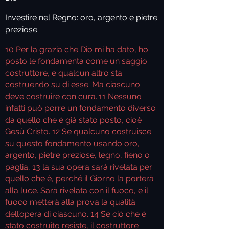
Investire nel Regno: oro, argento e pietre
preziose
10
Per la grazia che Dio mi ha dato, ho
posto le fondamenta come un saggio
costruttore, e qualcun altro sta
costruendo su di esse. Ma ciascuno
deve costruire con cura.
11
Nessuno
infatti può porre un fondamento diverso
da quello che è già stato posto, cioè
Gesù Cristo.
12
Se qualcuno costruisce
su questo fondamento usando oro,
argento, pietre preziose, legno, fieno o
paglia,
13
la sua opera sarà rivelata per
quello che è, perché il Giorno la porterà
alla luce. Sarà rivelata con il fuoco, e il
fuoco metterà alla prova la qualità
dell’opera di ciascuno.
14
Se ciò che è
stato costruito resiste, il costruttore