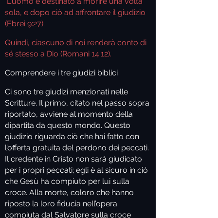
L'uomo è destinato a morire una volta
sola, e dopo ciò ad affrontare il giudizio
(Ebrei 9:27).
Quindi, ciascuno di noi renderà conto di
sé stesso a Dio (Romani 14:12).
Comprendere i tre giudizi biblici
Ci sono tre giudizi menzionati nelle
Scritture. Il primo, citato nel passo sopra
riportato, avviene al momento della
dipartita da questo mondo. Questo
giudizio riguarda ciò che hai fatto con
l’offerta gratuita del perdono dei peccati.
Il credente in Cristo non sarà giudicato
per i propri peccati; egli è al sicuro in ciò
che Gesù ha compiuto per lui sulla
croce. Alla morte, coloro che hanno
riposto la loro fiducia nell’opera
compiuta dal Salvatore sulla croce