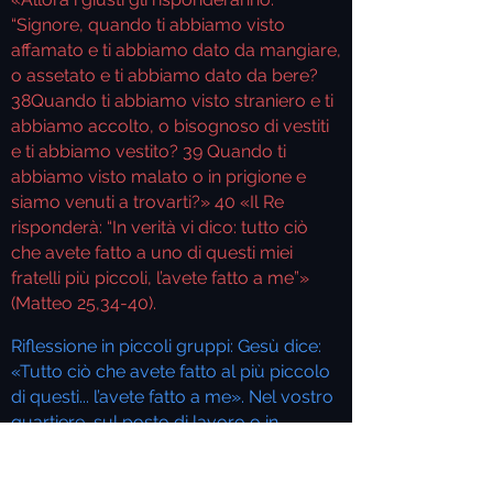
“Signore, quando ti abbiamo visto
affamato e ti abbiamo dato da mangiare,
o assetato e ti abbiamo dato da bere?
38
Quando ti abbiamo visto straniero e ti
abbiamo accolto, o bisognoso di vestiti
e ti abbiamo vestito?
39
Quando ti
abbiamo visto malato o in prigione e
siamo venuti a trovarti?»
40
«Il Re
risponderà: “In verità vi dico: tutto ciò
che avete fatto a uno di questi miei
fratelli più piccoli, l’avete fatto a me”»
(Matteo 25,34-40).
Riflessione in piccoli gruppi:
Gesù dice:
«Tutto ciò che avete fatto al più piccolo
di questi... l’avete fatto a me». Nel vostro
quartiere, sul posto di lavoro o in
famiglia, chi sono «i più piccoli» che
spesso vengono trascurati? Come