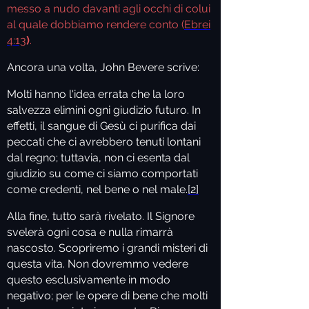
messo a nudo davanti agli occhi di colui
al quale dobbiamo rendere conto (
Ebrei
4:13
)
.
Ancora una volta, John Bevere scrive:
Molti hanno l'idea errata che la loro
salvezza elimini ogni giudizio futuro. In
effetti, il sangue di Gesù ci purifica dai
peccati che ci avrebbero tenuti lontani
dal regno; tuttavia, non ci esenta dal
giudizio su come ci siamo comportati
come credenti, nel bene o nel male.
[2]
Alla fine, tutto sarà rivelato. Il Signore
svelerà ogni cosa e nulla rimarrà
nascosto. Scopriremo i grandi misteri di
questa vita. Non dovremmo vedere
questo esclusivamente in modo
negativo; per le opere di bene che molti