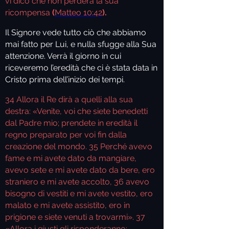
vi dico che non perderà la sua
ricompensa
(
Matteo 10:42
).
Il Signore vede tutto ciò che abbiamo
mai fatto per Lui, e nulla sfugge alla Sua
attenzione. Verrà il giorno in cui
riceveremo l’eredità che ci è stata data in
Cristo prima dell’inizio dei tempi.
34
Allora il Re dirà a quelli alla sua
destra: «Venite, voi che siete benedetti
dal Padre mio; prendete in eredità il
regno preparato per voi fin dalla
creazione del mondo.
35
Perché avevo
fame e mi avete dato da mangiare,
avevo sete e mi avete dato da bere, ero
straniero e mi avete accolto,
36
avevo
bisogno di vestiti e mi avete vestito, ero
malato e mi avete assistito, ero in
prigione e siete venuti a trovarmi».
37
«Allora i giusti gli risponderanno: