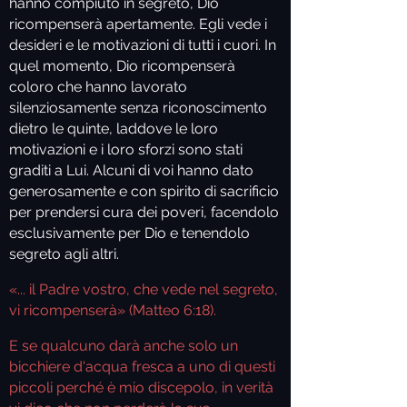
hanno compiuto in segreto, Dio
ricompenserà apertamente. Egli vede i
desideri e le motivazioni di tutti i cuori. In
quel momento, Dio ricompenserà
coloro che hanno lavorato
silenziosamente senza riconoscimento
dietro le quinte, laddove le loro
motivazioni e i loro sforzi sono stati
graditi a Lui. Alcuni di voi hanno dato
generosamente e con spirito di sacrificio
per prendersi cura dei poveri, facendolo
esclusivamente per Dio e tenendolo
segreto agli altri.
«... il Padre vostro, che vede nel segreto,
vi ricompenserà» (Matteo 6:18).
E se qualcuno darà anche solo un
bicchiere d'acqua fresca a uno di questi
piccoli perché è mio discepolo, in verità