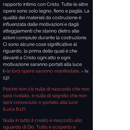
rapporto intimo con Cristo. Tutte le altre
opere sono solo legno, fieno e paglia. La
qualità dei materiali da costruzione è
influenzata dalle motivazioni e dagli
atteggiamenti che stanno dietro alle
azioni compiute durante la costruzione.
Ci sono alcune cose significative al
riguardo, la prima delle quali è che
davanti a Cristo ogni atto e ogni
motivazione saranno portati alla luce
(
«le loro opere saranno manifestate…»
(v.
13):
Poiché non c'è nulla di nascosto che non
sarà rivelato, e nulla di segreto che non
sarà conosciuto o portato alla luce
(Luca 8:17).
Nulla in tutto il creato è nascosto allo
sguardo di Dio. Tutto è scoperto e