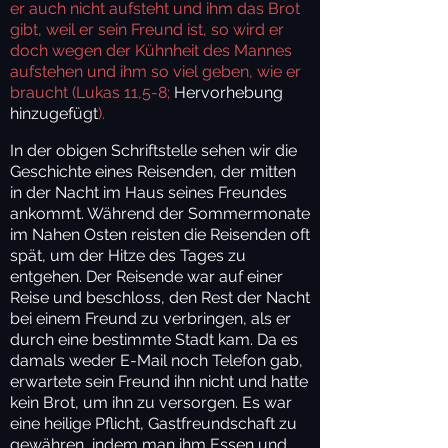
er auch nicht aufsteht und ihm das Brot
gibt, weil er sein Freund ist, so wird er
doch wegen der Kühnheit des Mannes
aufstehen und ihm so viel geben, wie er
braucht (Lukas 11,5-8;
Hervorhebung
hinzugefügt
).
In der obigen Schriftstelle sehen wir die
Geschichte eines Reisenden, der mitten
in der Nacht im Haus seines Freundes
ankommt. Während der Sommermonate
im Nahen Osten reisten die Reisenden oft
spät, um der Hitze des Tages zu
entgehen. Der Reisende war auf einer
Reise und beschloss, den Rest der Nacht
bei einem Freund zu verbringen, als er
durch eine bestimmte Stadt kam. Da es
damals weder E-Mail noch Telefon gab,
erwartete sein Freund ihn nicht und hatte
kein Brot, um ihn zu versorgen. Es war
eine heilige Pflicht, Gastfreundschaft zu
gewähren, indem man ihm Essen und