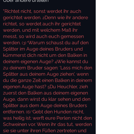
Über andere urteilen
"Richtet nicht, sonst werdet ihr auch
gerichtet werden.
Denn wie ihr andere
2
richtet, so werdet auch ihr gerichtet
werden, und mit welchem Maß ihr
messt, so wird auch euch gemessen
werden.
Warum schaust du auf den
(3) "
Splitter im Auge deines Bruders und
kümmerst dich nicht um den Balken in
deinem eigenen Auge?
Wie kannst du
4
zu deinem Bruder sagen: 'Lass mich den
Splitter aus deinem Auge ziehen', wenn
du die ganze Zeit einen Balken in deinem
eigenen Auge hast?
Du Heuchler, zieh
5
zuerst den Balken aus deinem eigenen
Auge, dann wirst du klar sehen und den
Splitter aus dem Auge deines Bruders
entfernen.
Gebt den Hunden nicht,
(6) "
was heilig ist; werft eure Perlen nicht den
Schweinen vor. Wenn ihr das tut, werden
sie sie unter ihren Füßen zertreten und