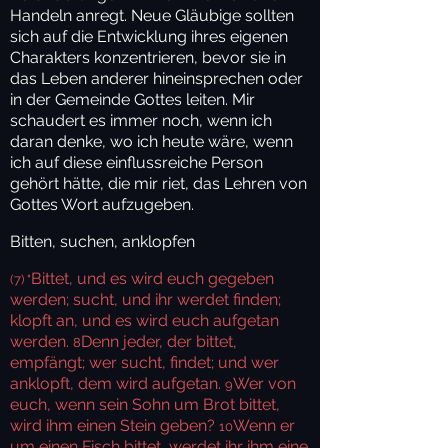
Handeln anregt. Neue Gläubige sollten
sich auf die Entwicklung ihres eigenen
Charakters konzentrieren, bevor sie in
das Leben anderer hineinsprechen oder
in der Gemeinde Gottes leiten. Mir
schaudert es immer noch, wenn ich
daran denke, wo ich heute wäre, wenn
ich auf diese einflussreiche Person
gehört hätte, die mir riet, das Lehren von
Gottes Wort aufzugeben.
Bitten, suchen, anklopfen
Bittet, und es wird euch gegeben
(7) "
werden; sucht, und ihr werdet finden;
klopft an, und es wird euch aufgetan
werden.
Denn jeder, der bittet,
8
empfängt; wer sucht, findet; und wer
anklopft, dem wird aufgetan.
Wer von
9
euch, wenn sein Sohn um Brot bittet,
wird ihm einen Stein geben?
Wenn er
10
um einen Fisch bittet, werdet ihr ihm eine