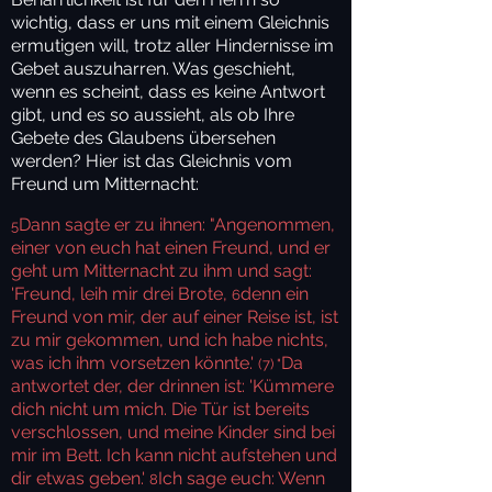
wichtig, dass er uns mit einem Gleichnis
ermutigen will, trotz aller Hindernisse im
Gebet auszuharren. Was geschieht,
wenn es scheint, dass es keine Antwort
gibt, und es so aussieht, als ob Ihre
Gebete des Glaubens übersehen
werden? Hier ist das Gleichnis vom
Freund um Mitternacht:
Dann sagte er zu ihnen: "Angenommen,
5
einer von euch hat einen Freund, und er
geht um Mitternacht zu ihm und sagt:
'Freund, leih mir drei Brote,
denn ein
6
Freund von mir, der auf einer Reise ist, ist
zu mir gekommen, und ich habe nichts,
was ich ihm vorsetzen könnte.'
Da
(7) "
antwortet der, der drinnen ist: 'Kümmere
dich nicht um mich. Die Tür ist bereits
verschlossen, und meine Kinder sind bei
mir im Bett. Ich kann nicht aufstehen und
dir etwas geben.'
Ich sage euch: Wenn
8