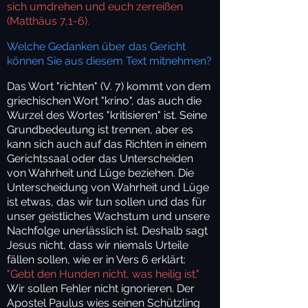
sich umdrehen und euch zerreißen
(Matthäus 7,1-6
).
Welche Gedanken über das Gericht
können Sie aus diesem Text mitnehmen?
Das Wort "richten" (V. 7) kommt von dem
griechischen Wort "krino", das auch die
Wurzel des Wortes "kritisieren" ist. Seine
Grundbedeutung ist trennen, aber es
kann sich auch auf das Richten in einem
Gerichtssaal oder das Unterscheiden
von Wahrheit und Lüge beziehen. Die
Unterscheidung von Wahrheit und Lüge
ist etwas, das wir tun sollen und das für
unser geistliches Wachstum und unsere
Nachfolge unerlässlich ist. Deshalb sagt
Jesus nicht, dass wir niemals Urteile
fällen sollen, wie er in Vers 6 erklärt:
"Gebt den Hunden nicht, was heilig ist."
Wir sollen Fehler nicht ignorieren. Der
Apostel Paulus wies seinen Schützling