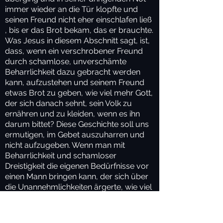
immer wieder an die Tür klopfte und
seinen Freund nicht eher einschlafen ließ
, bis er das Brot bekam, das er brauchte.
Was Jesus in diesem Abschnitt sagt, ist,
dass, wenn ein verschrobener Freund
durch schamlose, unverschämte
Beharrlichkeit dazu gebracht werden
kann, aufzustehen und seinem Freund
etwas Brot zu geben, wie viel mehr Gott,
der sich danach sehnt, sein Volk zu
ernähren und zu kleiden, wenn es ihn
darum bittet? Diese Geschichte soll uns
ermutigen, im Gebet auszuharren und
nicht aufzugeben. Wenn man mit
Beharrlichkeit und schamloser
Dreistigkeit die eigenen Bedürfnisse vor
einen Mann bringen kann, der sich über
die Unannehmlichkeiten ärgerte, wie viel
mehr wird Gott dann für uns tun? Gott ist
unendlich gütig, willig und bereit, uns
Gutes zu tun. Unser Vater ist nicht zornig