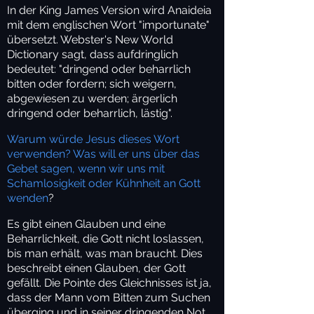
In der King James Version wird Anaideia
mit dem englischen Wort "importunate"
übersetzt. Webster's New World
Dictionary sagt, dass aufdringlich
bedeutet: "dringend oder beharrlich
bitten oder fordern; sich weigern,
abgewiesen zu werden; ärgerlich
dringend oder beharrlich, lästig".
Warum würde Jesus dieses Wort
verwenden? Was will er uns über das
Gebet sagen, wenn wir uns mit
Schamlosigkeit oder Kühnheit an Gott
wenden
?
Es gibt einen Glauben und eine
Beharrlichkeit, die Gott nicht loslassen,
bis man erhält, was man braucht. Dies
beschreibt einen Glauben, der Gott
gefällt. Die Pointe des Gleichnisses ist ja,
dass der Mann vom Bitten zum Suchen
überging und in seiner dringenden Not