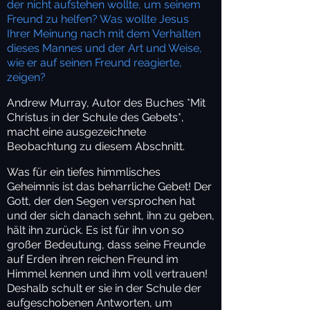
der nicht aufstehen wollte, um seinem
Freund zu helfen? Was wollte Jesus
Ihrer Meinung nach mit dem Verhalten
dieses Mannes und der Art und Weise,
wie er auf seinen Freund reagierte,
zeigen?
Andrew Murray, Autor des Buches *Mit
Christus in der Schule des Gebets*,
macht eine ausgezeichnete
Beobachtung zu diesem Abschnitt.
Was für ein tiefes himmlisches
Geheimnis ist das beharrliche Gebet! Der
Gott, der den Segen versprochen hat
und der sich danach sehnt, ihn zu geben,
hält ihn zurück. Es ist für ihn von so
großer Bedeutung, dass seine Freunde
auf Erden ihren reichen Freund im
Himmel kennen und ihm voll vertrauen!
Deshalb schult er sie in der Schule der
aufgeschobenen Antworten, um