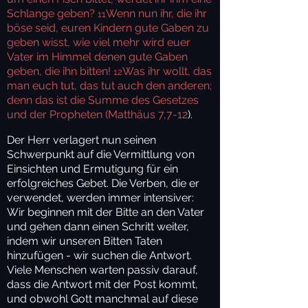
Schlange geben?
Wenn nun ihr, die ihr
11
böse seid, euren Kindern gute Gaben zu
geben wisst, wie viel mehr wird euer
Vater im Himmel denen gute Gaben
geben, die ihn bitten!
Was ihr wollt, das
12
man euch tut, das tut auch den anderen;
denn das ist die Summe des Gesetzes
und der Propheten (Matthäus 7,7-12
).
Der Herr verlagert nun seinen
Schwerpunkt auf die Vermittlung von
Einsichten und Ermutigung für ein
erfolgreiches Gebet. Die Verben, die er
verwendet, werden immer intensiver:
Wir beginnen mit der Bitte an den Vater
und gehen dann einen Schritt weiter,
indem wir unseren Bitten Taten
hinzufügen - wir suchen die Antwort.
Viele Menschen warten passiv darauf,
dass die Antwort mit der Post kommt,
und obwohl Gott manchmal auf diese