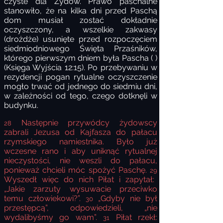
czyste dla Żydów. Prawo paschalne
stanowiło, że na kilka dni przed Paschą
dom musiał zostać dokładnie
oczyszczony, a wszelkie zakwasy
(drożdże) usunięte przed rozpoczęciem
siedmiodniowego Święta Przaśników,
którego pierwszym dniem była Pascha ( )
(Księga Wyjścia 12:15). Po przebywaniu w
rezydencji pogan rytualne oczyszczenie
mogło trwać od jednego do siedmiu dni,
w zależności od tego, czego dotknęli w
budynku.
Następnie przywódcy żydowscy
28
zabrali Jezusa od Kajfasza do pałacu
rzymskiego namiestnika. Było już
wczesne rano i aby uniknąć rytualnej
nieczystości, nie weszli do pałacu,
ponieważ chcieli móc spożyć Paschę.
29
Wyszedł więc do nich Piłat i zapytał:
„Jakie zarzuty wysuwacie przeciwko
temu człowiekowi?”.
„Gdyby nie był
30
przestępcą”, odpowiedzieli, „nie
wydalibyśmy go wam”.
Piłat rzekł:
31