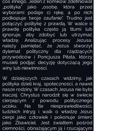
coś innego. Jeden z komików zdefiniował
„polityka” jako „osobę, która przed
wyborami podaje ci rękę, a po nich
podkopuje twoje zaufanie”. Trudno jest
połączyć politykę z prawdą. W walce o
prawdę polityka często ją tłumi lub
ignoruje, aby zdobyć lub utrzymać
władzę. Analizując procesy Jezusa,
należy pamiętać, że Jezus stworzył
dylemat polityczny dla rządzących
przywódców i Poncjusza Piłata, którzy
musieli podjąć decyzję dotyczącą jego
winy lub niewinności.
W dzisiejszych czasach widzimy, jak
polityka dzieli kraj, społeczności, a nawet
nasze rodziny. W czasach Jezusa nie było
inaczej. Chrystus narodził się w świecie
cierpiącym z powodu politycznego
ucisku. Na tle niesprawiedliwości,
ludzkich intryg i walk o władzę Jezus
cierpi jako człowiek i pokonuje śmierć
jako Zbawiciel. Jest światłem pośród
ciemności, obnażającym ją i rzucającym