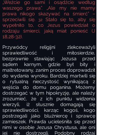
„Weźcie go sami i osądźcie według
waszego prawa”. „Ale my nie mamy
prawa nikogo skazywać na śmierć” –
sprzeciwili się.
Stało się to, aby się
32
wypełniło to, co Jezus powiedział o
rodzaju śmierci, jaką miał ponieść (J
18,28-32).
Przywódcy religijni zlekceważyli
sprawiedliwość i miłosierdzie,
bezprawnie stawiając Jezusa przed
sądem karnym, gdzie był bity i
maltretowany, zanim proces doprowadził
do wydania wyroku. Bardziej martwili się
o rytualną nieczystość wynikającą z
wejścia do domu poganina. Możemy
dostrzegać w tym hipokryzję, ale należy
zrozumieć, że z ich punktu widzenia
wierzyli, iż słusznie domagają się
sprawiedliwości, karząc kogoś, kogo
postrzegali jako bluźniercę i sprawcę
zamieszek. Prawda ucieleśniła się przed
nimi w osobie Jezusa Chrystusa, ale oni
jej nie dostrzegli. Podobny rodzaj