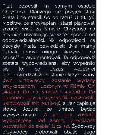
Piłat pozwolił im samym osądzić
Chrystusa. Dlaczego nie przyjęli słów
Piłata i nie stracili Go od razu? (J 18, 31).
Możliwe, że arcykapłan i starsi planowali
zrzucić winę za śmierć Chrystusa na
Rzymian, uwalniając się w ten sposób od
odpowiedzialności. W odpowiedzi na
decyzję Piłata powiedzieli: „Nie mamy
jednak prawa nikogo skazywać na
śmierć” – argumentowali. Ta odpowiedź
została wypowiedziana, aby wypełniło
się to, co Jezus wcześniej
przepowiedział, że zostanie ukrzyżowany.
„Syn Człowieczy zostanie wydany
arcykapłanom i uczonym w Piśmie. Oni
skazują Go na śmierć i wydadzą Go
poganom, aby Go wyszydzili, ubiczowali i
ukrzyżowali” (Mt 20,18-19
), a Jan zapisuje
słowa Jezusa, że umrze, będąc
wywyższonym.
„A ja, gdy zostanę
wywyższony nad ziemię, przyciągnę
wszystkich do siebie” (J 12,32).
Żydowscy
przywódcy próbowali obalić Jego