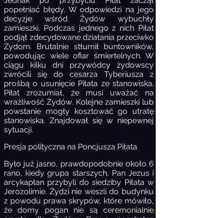
Jednak po przybyciu Piłat zaczął
popełniać błędy. W odpowiedzi na jego
decyzje wśród Żydów wybuchły
zamieszki. Podczas jednego z nich Piłat
podjął zdecydowane działania przeciwko
Żydom. Brutalnie stłumił buntowników,
powodując wiele ofiar śmiertelnych. W
ciągu kilku dni przywódcy żydowscy
zwrócili się do cesarza Tyberiusza z
prośbą o usunięcie Piłata ze stanowiska.
Piłat zrozumiał, że musi uważać na
wrażliwość Żydów. Kolejne zamieszki lub
powstanie mogły kosztować go utratę
stanowiska. Znajdował się w niepewnej
sytuacji.
Presja polityczna na Poncjusza Piłata
Było już jasno, prawdopodobnie około 6
rano, kiedy grupa starszych, Pan Jezus i
arcykapłan przybyli do siedziby Piłata w
Jerozolimie. Żydzi nie weszli do budynku
z powodu prawa skrypów, które mówiło,
że domy pogan nie są ceremonialnie