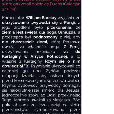
wiarę otrzymali obietnicę Ducha (Galacjan
3:10-14).
Komentator
William Barclay
wyjaśnia, że
ukrzyżowanie „wywodzi się z Persji,
a
jego źródłem było
przekonanie
, że
ziemia jest święta dla boga Ormuzda
, a
przestępca był
podnoszony
z niej, aby
nie zbezcześcił ziemi,
którą Persowie
uważali za własność boga.
Z Persji
ukrzyżowanie przeniosło się
do
Kartaginy w Afryce Północnej,
a to
właśnie z Kartaginy
Rzym się o nim
dowiedział.”
[1]
Rzymianie ukrzyżowali co
najmniej 30 000 Żydów podczas
okupacji Izraela, aby ostrzec innych
przed konsekwencjami sprzeciwu wobec
Rzymu. Żydowscy przywódcy domagali
się najokrutniejszej śmierci dla Jezusa,
jednocześnie szokując ludzi, przeklinając
Tego, którego uważali za Mesjasza. Bóg
pokazał nam, że Jezus wziął na siebie
przekleństwo, symbolizowane przez