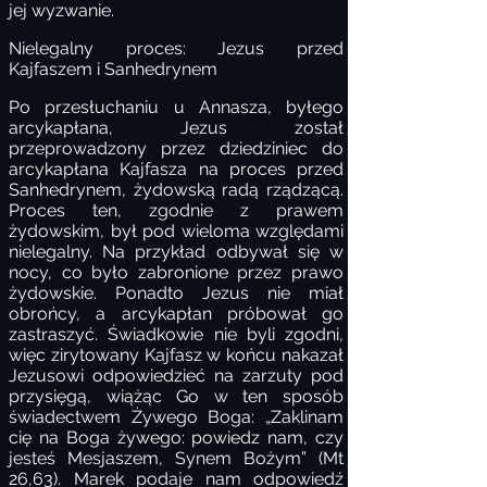
jej wyzwanie.
Nielegalny proces: Jezus przed
Kajfaszem i Sanhedrynem
Po przesłuchaniu u Annasza, byłego
arcykapłana, Jezus został
przeprowadzony przez dziedziniec do
arcykapłana Kajfasza na proces przed
Sanhedrynem, żydowską radą rządzącą.
Proces ten, zgodnie z prawem
żydowskim, był pod wieloma względami
nielegalny. Na przykład odbywał się w
nocy, co było zabronione przez prawo
żydowskie. Ponadto Jezus nie miał
obrońcy, a arcykapłan próbował go
zastraszyć. Świadkowie nie byli zgodni,
więc zirytowany Kajfasz w końcu nakazał
Jezusowi odpowiedzieć na zarzuty pod
przysięgą, wiążąc Go w ten sposób
świadectwem Żywego Boga: „Zaklinam
cię na Boga żywego: powiedz nam, czy
jesteś Mesjaszem, Synem Bożym” (Mt
26,63). Marek podaje nam odpowiedź