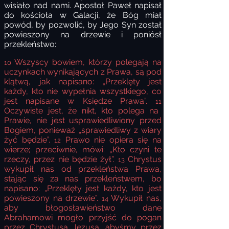
wisiało nad nami. Apostoł Paweł napisał
do kościoła w Galacji, że Bóg miał
powód, by pozwolić, by Jego Syn został
powieszony na drzewie i poniósł
przekleństwo:
Wszyscy bowiem, którzy polegają na
10
uczynkach wynikających z Prawa, są pod
klątwą, jak napisano: „Przeklęty jest
każdy, kto nie wypełnia wszystkiego, co
jest napisane w Księdze Prawa”.
11
Oczywiste jest, że nikt, kto polega na
Prawie, nie jest usprawiedliwiony przed
Bogiem, ponieważ „sprawiedliwy z wiary
żyć będzie”.
Prawo nie opiera się na
12
wierze; przeciwnie, mówi: „Kto czyni te
rzeczy, przez nie będzie żył”.
Chrystus
13
wykupił nas od przekleństwa Prawa,
stając się za nas przekleństwem, bo
napisano: „Przeklęty jest każdy, kto jest
powieszony na drzewie”.
Wykupił nas,
14
aby błogosławieństwo dane
Abrahamowi mogło przyjść do pogan
przez Chrystusa Jezusa, abyśmy przez