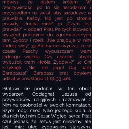
mówisz, że jestem królem. W
rzeczywistości po to się narodziłem i
przyszedłem na świat, aby świadczyć o
prawdzie. Każdy, kto jest po stronie
prawdy, słucha mnie”.
„Czym jest
38
prawda?” – odparł Piłat. Po tych słowach
wyszedł ponownie do zgromadzonych
tam Żydów i rzekł: „Nie znajduję w nim
żadnej winy”.
Ale macie zwyczaj, że w
39
czasie Paschy wypuszczam wam
jednego więźnia. Czy chcecie, abym
wypuścił wam «króla Żydów»?”
Oni
40
krzyknęli: „Nie, nie jego! Daj nam
Barabasza!” Barabasz brał bowiem
udział w powstaniu (J 18, 33-40).
Piłatowi nie podobał się ten obrót
wydarzeń. Odciągnął Jezusa od
przywódców religijnych i rozmawiał z
Nim na osobności w swoich komnatach.
Rzym mógł mieć tylko jednego króla, a
dla nich był nim Cezar. W głębi serca Piłat
czuł jednak, że Jezus jest niewinny, ale
jeśli miał ulec żydowskim starszym,