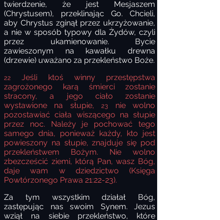
twierdzenie, że jest Mesjaszem
(Chrystusem), przeklinając Go. Chcieli,
aby Chrystus zginął przez ukrzyżowanie,
a nie w sposób typowy dla Żydów, czyli
przez ukamienowanie. Bycie
zawieszonym na kawałku drewna
(drzewie) uważano za przekleństwo Boże.
Jeśli ktoś winny przestępstwa
22
zagrożonego karą śmierci zostanie
stracony, a jego ciało zostanie
wystawione na słupie,
nie wolno
23
pozostawiać ciała wiszącego na słupie
przez noc. Należy je pochować tego
samego dnia, ponieważ każdy, kto jest
powieszony na słupie, znajduje się pod
przekleństwem Bożym. Nie wolno
zbezcześcić ziemi, którą Pan, wasz Bóg,
daje wam w dziedzictwo (Księga
Powtórzonego Prawa 21:22-23).
Za tym wszystkim działał Bóg,
zastępując nas swoim Synem. Jezus
wziął na siebie przekleństwo, które