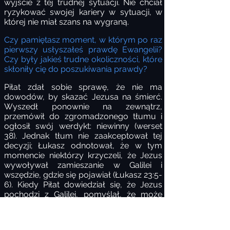
wyjście z tej trudnej sytuacji. Nie chciał
ryzykować swojej kariery w sytuacji, w
której nie miał szans na wygraną.
Czy pamiętasz moment, w którym po raz
pierwszy usłyszałeś prawdę Ewangelii?
Czy były jakieś trudne okoliczności, które
skłoniły cię do poszukiwania prawdy?
Piłat zdał sobie sprawę, że nie ma
dowodów, by skazać Jezusa na śmierć.
Wyszedł ponownie na zewnątrz,
przemówił do zgromadzonego tłumu i
ogłosił swój werdykt: niewinny (werset
38). Jednak tłum nie zaakceptował tej
decyzji; Łukasz odnotował, że w tym
momencie niektórzy krzyczeli, że Jezus
wywoływał zamieszanie w Galilei i
wszędzie, gdzie się pojawiał (Łukasz 23:5-
6). Kiedy Piłat dowiedział się, że Jezus
pochodzi z Galilei, pomyślał, że może
przekazać Go Herodowi Antypasowi,
władcy Galilei, który w tym czasie
przebywał w Jerozolimie.