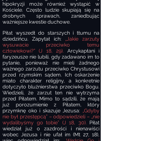
hipokryzji może również wystąpić w
Kościele. Często ludzie skupiają się na
drobnych sprawach, zaniedbując
ważniejsze kwestie duchowe.
Piłat wyszedł do starszych i tłumu na
dziedzińcu. Zapytał ich:
„Jakie zarzuty
wysuwacie przeciwko temu
człowiekowi?” (J 18, 29).
Arcykapłani i
faryzeusze nie lubili, gdy zadawano im to
pytanie, ponieważ nie mieli żadnego
ważnego zarzutu przeciwko Chrystusowi
przed rzymskim sądem. Ich oskarżenie
miało charakter religijny, a konkretnie
dotyczyło bluźnierstwa przeciwko Bogu.
Wiedzieli, że zarzut ten nie wytrzyma
przed Piłatem. Mimo to sądzili, że mają
już porozumienie z Piłatem, który
przymknę oko i skazuje Jezusa:
„Gdyby
nie był przestępcą” – odpowiedzieli – „nie
wydalibyśmy go tobie” (J 18, 30).
Piłat
wiedział już o zazdrości i nienawiści
wobec Jezusa i nie ufał im (Mt 27, 18),
więc odpowiedział im:
„Weźcie Go i