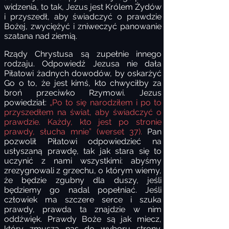
widzenia, to tak, Jezus jest Królem Żydów
i przyszedł, aby świadczyć o prawdzie
Bożej, zwyciężyć i zniweczyć panowanie
szatana nad ziemią.
Rządy Chrystusa są zupełnie innego
rodzaju. Odpowiedź Jezusa nie dała
Piłatowi żadnych dowodów, by oskarżyć
Go o to, że jest kimś, kto chwyciłby za
broń przeciwko Rzymowi. Jezus
powiedział:
„Po to się narodziłem i po to
przyszedłem na świat, aby świadczyć o
prawdzie. Każdy, kto jest po stronie
prawdy, słucha mnie” (werset 37).
Pan
pozwolił Piłatowi odpowiedzieć na
usłyszaną prawdę, tak jak stara się to
uczynić z nami wszystkimi: abyśmy
zrezygnowali z grzechu, o którym wiemy,
że będzie zgubny dla duszy, jeśli
będziemy go nadal popełniać. Jeśli
człowiek ma szczere serce i szuka
prawdy, prawda ta znajdzie w nim
oddźwięk. Prawdy Boże są jak miecz,
który zmusza nas do wyboru strony.