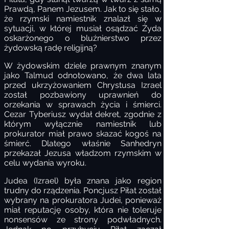
Prawdą, Panem Jezusem. Jak to się stało,
że rzymski namiestnik znalazł się w
sytuacji, w której musiał osądzać Żyda
oskarżonego o bluźnierstwo przez
żydowską radę religijną?
W żydowskim dziele prawnym znanym
jako Talmud odnotowano, że dwa lata
przed ukrzyżowaniem Chrystusa Izrael
został pozbawiony uprawnień do
orzekania w sprawach życia i śmierci.
Cezar Tyberiusz wydał dekret, zgodnie z
którym wyłącznie namiestnik lub
prokurator miał prawo skazać kogoś na
śmierć. Dlatego właśnie Sanhedryn
przekazał Jezusa władzom rzymskim w
celu wydania wyroku.
Judea (Izrael) była znana jako region
trudny do rządzenia. Poncjusz Piłat został
wybrany na prokuratora Judei, ponieważ
miał reputację osoby, która nie toleruje
nonsensów ze strony podwładnych.