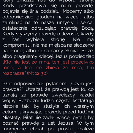
Kiedy przedstawia się nam prawdę,
pojawia się linia podziału. Możemy albo
odpowiedzieć głodem na więcej, albo
zamknąć na to nasze umysły i serca,
ostatecznie odrzucając prawdę Bożą.
Kiedy słyszymy prawdę o Jezusie, każdy
z nas wybiera stronę. Nie ma
kompromisu, nie ma miejsca na siedzenie
na płocie; albo odrzucamy Słowo Boże,
albo pragniemy więcej. Jezus powiedział:
„Kto nie jest ze mną, ten jest przeciwko
mnie, a kto nie zbiera ze mną, ten
rozprasza” (Mt 12,30).
Piłat odpowiedział pytaniem: „Czym jest
prawda?”. Uważał, że prawdą jest to, co
uznają za prawdę zwycięzcy każdej
wojny. Bezbożni ludzie często kształtują
historię tak, by służyła ich własnym
celom, ukrywając prawdę przed ludźmi.
Niestety, Piłat nie zadał więcej pytań, by
poznać prawdę z ust Jezusa. W tym
momencie chciał po prostu znaleźć