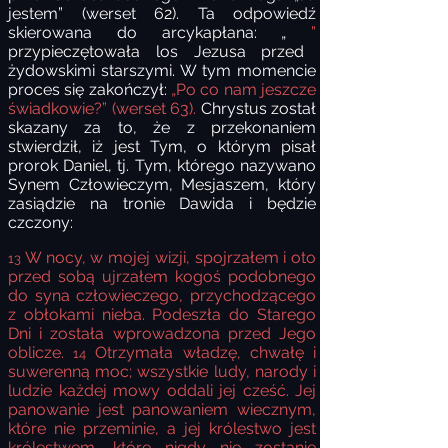
jestem” (werset 62). Ta odpowiedź
skierowana do arcykapłana: „
”
przypieczętowała los Jezusa przed
żydowskimi starszymi. W tym momencie
proces się zakończył:
„Po co nam jeszcze
świadkowie?” (werset 63).
Chrystus został
skazany za to, że z przekonaniem
stwierdził, iż jest Tym, o którym pisał
prorok Daniel, tj. Tym, którego nazywano
Synem Człowieczym, Mesjaszem, który
zasiądzie na tronie Dawida i będzie
czczony:
W nocy, w mojej wizji, spojrzałem i oto
13
przed sobą ujrzałem kogoś podobnego
do syna człowieczego, przychodzącego
z obłokami nieba. Podeszła do Starego
Dni i została wprowadzona przed Jego
oblicze.
Otrzymała władzę, chwałę i
14
suwerenną moc; wszystkie ludy, narody i
ludzie każdej mowy oddali jej cześć. Jej
panowanie jest panowaniem wiecznym,
które nie przeminie, a jej królestwo jest
królestwem, które nigdy nie zostanie