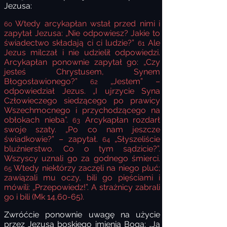
Jezusa:
Wtedy arcykapłan wstał przed nimi i
60
zapytał Jezusa: „Nie odpowiesz? Jakie to
świadectwo składają ci ci ludzie?”
Ale
61
Jezus milczał i nie udzielił odpowiedzi.
Arcykapłan ponownie zapytał go: „Czy
jesteś Chrystusem, Synem
Błogosławionego?”
„Jestem” –
62
odpowiedział Jezus. „I ujrzycie Syna
Człowieczego siedzącego po prawicy
Wszechmocnego i przychodzącego na
obłokach nieba”.
Arcykapłan rozdarł
63
swoje szaty. „Po co nam jeszcze
świadkowie?” – zapytał.
„Słyszeliście
64
bluźnierstwo. Co o tym sądzicie?”.
Wszyscy uznali go za godnego śmierci.
Wtedy niektórzy zaczęli na niego pluć;
65
zawiązali mu oczy, bili go pięściami i
mówili: „Przepowiedz!”.
A strażnicy zabrali
go i bili (Mk 14,60-65).
Zwróćcie ponownie uwagę na użycie
przez Jezusa boskiego imienia Boga: „Ja