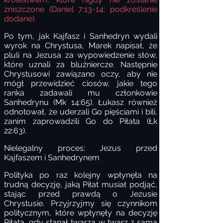
zniszczone (Daniel 7:13-14;
podkreślenie
dodane).
Po tym, jak Kajfasz i Sanhedryn wydali
wyrok na Chrystusa, Marek napisał, że
pluli na Jezusa za wypowiedzenie słów,
które uznali za bluźniercze. Następnie
Chrystusowi zawiązano oczy, aby nie
mógł przewidzieć ciosów, jakie tego
ranka zadawali mu członkowie
Sanhedrynu (Mk 14:65). Łukasz również
odnotował, że uderzali Go pięściami i bili,
zanim zaprowadzili Go do Piłata (Łk
22:63).
Nielegalny proces: Jezus przed
Kajfaszem i Sanhedrynem
Polityka po raz kolejny wpłynęła na
trudną decyzję, jaką Piłat musiał podjąć,
stając przed prawdą o Jezusie
Chrystusie. Przyjrzyjmy się czynnikom
politycznym, które wpłynęły na decyzję
Piłata, gdy stanął twarzą w twarz z samą