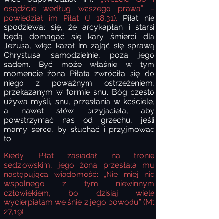
osądźcie według waszego prawa” –
powiedział im Piłat (J 18,31).
Piłat nie
spodziewał się, że arcykapłan i starsi
będą domagać się kary śmierci dla
Jezusa, więc kazał im zająć się sprawą
Chrystusa samodzielnie, poza jego
sądem. Być może właśnie w tym
momencie żona Piłata zwróciła się do
niego z poważnym ostrzeżeniem,
przekazanym w formie snu. Bóg często
używa myśli, snu, przesłania w kościele,
a nawet słów przyjaciela, aby
powstrzymać nas od grzechu, jeśli
mamy serce, by słuchać i przyjmować
to.
Kiedy Piłat zasiadał na tronie
sędziowskim, jego żona przesłała mu
następującą wiadomość: „Nie miej nic
wspólnego z tym niewinnym
człowiekiem, bo dzisiaj wiele
wycierpiałam we śnie z jego powodu” (Mt
27,19).