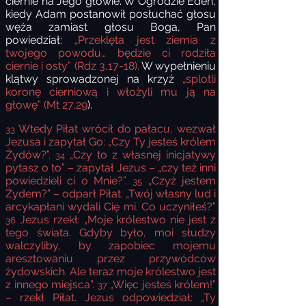
ciernie na Jego głowie. W Ogrodzie Eden,
kiedy Adam postanowił posłuchać głosu
węża zamiast głosu Boga, Pan
powiedział:
„Przeklęta jest ziemia z
twojego powodu… będzie ci rodziła
ciernie i osty” (Rdz 3,17-18).
W wypełnieniu
klątwy sprowadzonej na krzyż
„splotli
koronę cierniową i włożyli mu ją na
głowę” (Mt 27,29
).
Wtedy Piłat wrócił do pałacu, wezwał
33
Jezusa i zapytał Go: „Czy Ty jesteś królem
Żydów?”.
„Czy to z własnej inicjatywy
34
pytasz o to” – zapytał Jezus – „czy też inni
powiedzieli ci o Mnie?”.
„Czyż jestem
35
Żydem?” – odparł Piłat. „Twój własny lud i
arcykapłani wydali Cię mi. Co uczyniłeś?”
Jezus rzekł: „Moje królestwo nie jest z
36
tego świata. Gdyby było, moi słudzy
walczyliby, by zapobiec mojemu
aresztowaniu przez przywódców
żydowskich. Ale teraz moje królestwo jest
z innego miejsca”.
„Więc jesteś królem!”
37
– rzekł Piłat. Jezus odpowiedział: „Ty