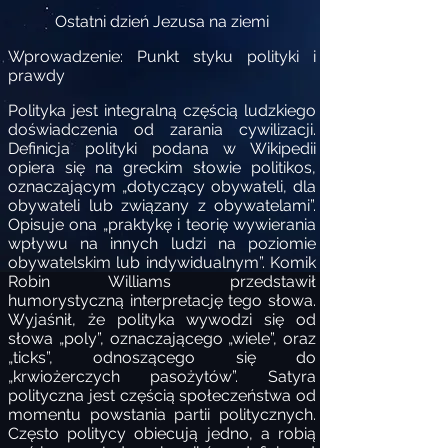
Ostatni dzień Jezusa na ziemi
Wprowadzenie: Punkt styku polityki i
prawdy
Polityka jest integralną częścią ludzkiego
doświadczenia od zarania cywilizacji.
Definicja polityki podana w Wikipedii
opiera się na greckim słowie politikos,
oznaczającym „dotyczący obywateli, dla
obywateli lub związany z obywatelami”.
Opisuje ona „praktykę i teorię wywierania
wpływu na innych ludzi na poziomie
obywatelskim lub indywidualnym”. Komik
Robin Williams przedstawił
humorystyczną interpretację tego słowa.
Wyjaśnił, że polityka wywodzi się od
słowa „poly”, oznaczającego „wiele”, oraz
„ticks”, odnoszącego się do
„krwiożerczych pasożytów”. Satyra
polityczna jest częścią społeczeństwa od
momentu powstania partii politycznych.
Często politycy obiecują jedno, a robią