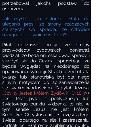
potrzebował jakichś podstaw do
oskarżenia.
Jak myślisz, co skłoniło Piłata do
ulegania presji ze strony rządzących
starszych? Co sprawia, że człowiek
rezygnuje ze swoich wartości?
Piłat odczuwał presję ze strony
przywódców żydowskich, ponieważ
wiedział, że będą oni eskalować sprawę i
skarżyć się do Cezara, sprawiając, że
będzie wyglądał na niezdolnego do
opanowania sytuacji. Strach przed utratą
twarzy lub stanowiska był dla niego
silnym motywem do sprzeniewierzenia
się swoim wartościom. Zapytał Jezusa:
„Czy ty jesteś królem Żydów?” (J 18,33
).
Jeśli Piłat pytał z politycznego lub
światowego punktu widzenia, to nie, w
tym sensie Jezus nie jest królem.
Królestwo Chrystusa nie jest częścią tego
świata, opartego na sile i zastraszaniu.
Jednak jeśli Piłat pytał z biblijnego punktu