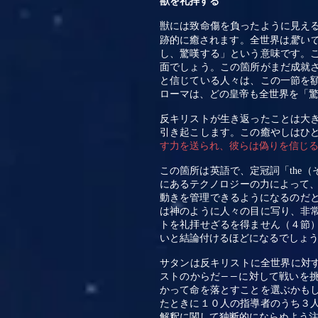
獣を礼拝する
獣には致命傷を負ったように見え
跡的に癒されます。全世界は
驚い
し、驚嘆する」という意味です。
面でしょう。この箇所がまだ成就
と信じている人々は、この一節を
ローマは、どの皇帝も全世界を「
反キリストが生き返ったことは大
引き起こします。この癒やしはひ
す力を送られ、彼らは偽りを信じ
この箇所は英語で、定冠詞「
the
（
にあるテクノロジーの力によって
動きを管理できるようになるのだ
は神のように人々の目に写り、非
トを礼拝せざるを得ません（４節
いと結論付けるほどになるでしょ
サタンは反キリストに全世界に対
ストのからだ
に対して戦いを
――
かって命を落とすことを選ぶかも
たときに１０人の指導者のうち３
解釈に関して独断的にならぬよう