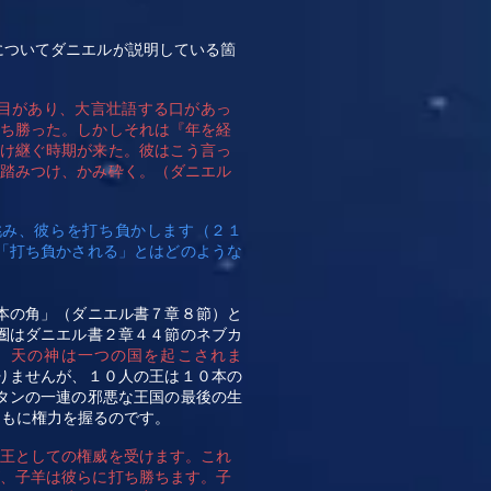
についてダニエルが説明している箇
目があり、大言壮語する口があっ
打ち勝った。しかしそれは『年を経
受け継ぐ時期が来た。彼はこう言っ
を踏みつけ、かみ砕く。（ダニエル
挑み、彼らを打ち負かします（２１
「打ち負かされる」とはどのような
本の角」（ダニエル書７章８節）と
圏はダニエル書２章４４節のネブカ
、天の神は一つの国を起こされま
りませんが、１０人の王は１０本の
タンの一連の邪悪な王国の最後の生
ともに権力を握るのです。
け王としての権威を受けます。これ
が、子羊は彼らに打ち勝ちます。子