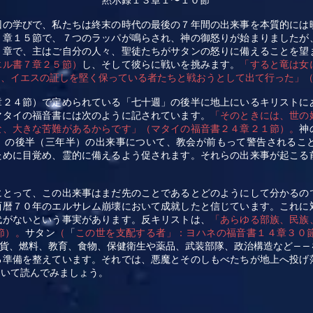
黙示録１３章１〜１０節
回の学びで、私たちは終末の時代の最後の７年間の出来事を本質的には
１章１５節で、７つのラッパが鳴らされ、神の御怒りが始まりましたが
５章で、主はご自分の人々、聖徒たちがサタンの怒りに備えることを望
エル書７章２５節）
し、そして彼らに戦いを挑みます。
「すると竜は女
り、イエスの証しを堅く保っている者たちと戦おうとして出て行った」
章２４節）で定められている「七十週」の後半に地上にいるキリストに
マタイの福音書には次のように記されています。
「そのときには、世の
な、大きな苦難があるからです」（マタイの福音書２４章２１節）。
神
）の後半（三年半）の出来事について、教会が前もって警告されるこ
ために目覚め、霊的に備えるよう促されます。それらの出来事が起こる
。
にとって、この出来事はまだ先のことであるとどのようにして分かるの
西暦７０年のエルサレム崩壊において成就したと信じています。これに
代がないという事実があります。反キリストは、
「あらゆる部族、民族
節）。
サタン
（
「
この世を支配する者」：ヨハネの福音書１４章３０
貨、燃料、教育、食物、保健衛生や薬品、武装部隊、政治構造など
――
る準備を整えています。それでは、悪魔とそのしもべたちが地上へ投げ
ついて読んでみましょう。