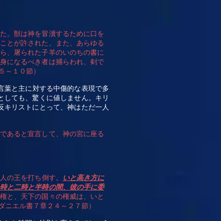
れた。獣は神を冒瀆するために口を
つことが許された。また、あらゆる
から、屠られた子羊のいのちの書に
の身になるべき者は捕らわれ、剣で
５～１０節）
言葉と主に対する中傷的な表現で多
としても、驚くに値しません。キリ
反キリストにとって、神はただ一人
神であると宣言して、神の宮に座る
三人の王を打ち倒す。
いと高き方に
一時と二時と半時の間、彼の手に委
主権と、天下の国々の権威は、いと
ダニエル書７章２４～２７節）