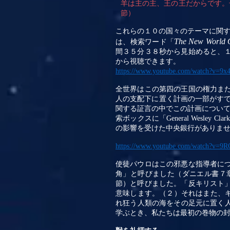
羊は主の主、王の王だからです。
節）
これらの１０の国々のテーマに関
The New World O
は、検索ワード「
間３５分３８秒から見始めると、
から視聴できます。
https://www.youtube.com/watch?v=
全世界はこの第四の王国の権力ま
人の支配下に置く計画の一部がす
関する証言の中でこの計画につい
索ボックスに「
General Wesley Clark
の影響を受けた中央銀行がありま
https://www.youtube.com/watch?v=
使徒パウロはこの邪悪な指導者に
角」と呼びました（ダニエル書７
節）と呼びました。「反キリスト
意味します。（２）それはまた、
れ狂う人類の海をその足元に置く
学ぶとき、私たちは最初の巻物の