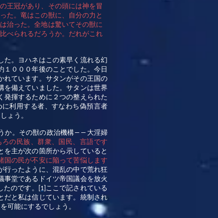
十の王冠があり、その頭には神を冒
あった。竜はこの獣に、自分の力と
傷は治った。全地は驚いてその獣に
に比べられるだろうか。だれがこれ
した。ヨハネはこの素早く流れる幻
約１０００年後のことでした。今日
かれています。サタンがその王国の
構を備えていました。サタンは世界
く発揮するために２つの整えられた
めに利用する者、すなわち偽預言者
ましょう。
うか。その獣の政治機構
大淫婦
――
もろの民族、群衆、国民、言語です
とを主が次の箇所から示していると
諸国の民が不安に陥って苦悩します
が行ったように、混乱の中で荒れ狂
議事堂であるドイツ帝国議会を放火
したのです。
ここで記されている
[1]
とだと私は信じています。統制され
とを可能にするでしょう。