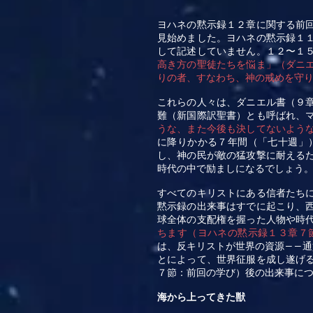
ヨハネの黙示録１２章に関する前
見始めました。ヨハネの黙示録１
して記述していません。１２〜１
高き方の聖徒たちを悩ま」（ダニ
りの者、すなわち、神の戒めを守
これらの人々は、ダニエル書（９
難（新国際訳聖書）とも呼ばれ、
うな、また今後も決してないよう
に降りかかる７年間（「七十週」
し、神の民が敵の猛攻撃に耐える
時代の中で励ましになるでしょう
すべてのキリストにある信者たち
黙示録の出来事はすでに起こり、
球全体の支配権を握った人物や時
ちます（ヨハネの黙示録１３章７
は、反キリストが世界の資源
通
――
とによって、世界征服を成し遂げ
７節：前回の学び）後の出来事に
海から上ってきた獣