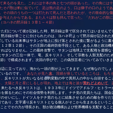
て来るのを見た。これには十本の角と七つの頭があった。その角には
たその獣は豹に似ていて、足は熊の足のよう、口は獅子の口のようで
。その頭のうちの一つは打たれて死んだと思われたが、その致命的な
を与えたからである。また人々は獣も拝んで言った。「だれがこの獣
（ヨハネの黙示録１３章１～４節）
せた幻について彼が記録した時、黙示録は章で区分されてはいませんで
。黙示録が章ごとに分けられたのは、ヨハネによって黙示録が記された
写している出来事はサタンが地上に投げ落とされた後に繋がるように書
（１２章１２節）、その王国の最終防衛手段として、ある人物と政治機
ければなりません。この最終攻撃で、サタンは地球上で支配権を遺憾な
なサタンの三位一体で、竜、反キリスト、そして宗教を人類支配のた
３節）で構成されます。次回の学びで、この偽預言者についてみていき
海辺に立っており、海から一頭の獣が上ってきます。なぜ海なのでしょ
ているのです。
「あなたが見た
水
、淫婦が座しているところは、もろ
」。
反キリストが大いなる社会的変動の中で異邦人の中から台頭するこ
ら、太陽と月と星にしるしが現れ、地上では海と波が
荒れどよめいて
、
」
来たるべき反キリストは、１９３３年にドイツでアドルフ・ヒトラー
力を握るためにその社会情勢を利用します。ナチ党の党員たちは、国会
者のせいにし、ドイツ人をナチ党のもとに結集させるための敵を作りだ
国であり、文字通り反キリストとなる個人がそこから生まれるというこ
ることでその力が増長され、獣が政治機構および世界機構を支配するこ