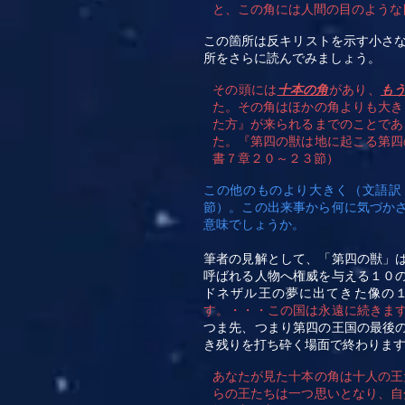
と、この角には人間の目のような
この箇所は反キリストを示す小さ
所をさらに読んでみましょう。
その頭には
十本の角
があり、
も
た。その角はほかの角よりも大き
た方』が来られるまでのことであ
た。『第四の獣は地に起こる第四
書７章２０～２３節）
この他のものより大きく（文語訳
節）。この出来事から何に気づか
意味でしょうか
。
筆者の見解として、「第四の獣」
呼ばれる人物へ権威を与える１０
ドネザル王の夢に出てきた像の
す。・・・この国は永遠に続きま
つま先、つまり第四の王国の最後
き残りを打ち砕く場面で終わりま
あなたが見た十本の角は十人の王
らの王たちは一つ思いとなり、自