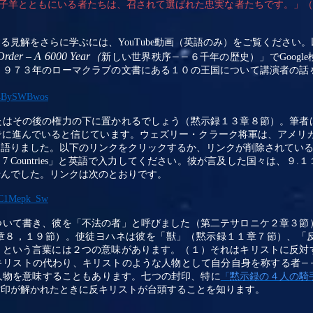
子羊とともにいる者たちは、召されて選ばれた忠実な者たちです。」
する見解をさらに学ぶには、
YouTube
動画（英語のみ）
をご覧ください。
rder – A 6000 Year
（
新しい世界秩序
６千年の歴史）」で
Google
――
１９７３年のローマクラブの文書にある１０の王国について講演者の話
9x4BySWBwos
たはその後の権力の下に置かれるでしょう（黙示録１３章８節）。筆者
でに進んでいると信じています。ウェズリー・クラーク将軍は、アメリ
て語りました。以下のリンクをクリックするか、リンクが削除されてい
 7 Countries
」と英語で入力してください。彼が言及した国々は、９
.
１
せんでした。リンクは次のとおりです。
9RC1Mepk_Sw
ついて書き、彼を「不法の者」と呼びました（第二テサロニケ２章３節
章８，１９節）。使徒ヨハネは彼を「獣」（黙示録１１章７節）、「
」という言葉には２つの意味があります。（１）それはキリストに反対
キリストの代わり、キリストのような人物として自分自身を称する者
―
人物を意味することもあります。七つの封印、特に
黙示録の４人の騎
「
封印が解かれたときに反キリストが台頭することを知ります。