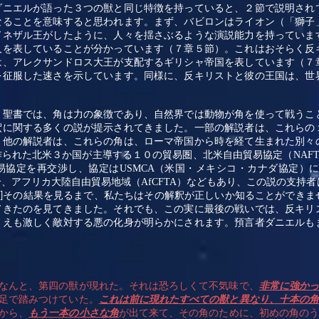
ダニエルが語った３つの獣と同じ特徴を持っていると、２節で説明され
なることを意味すると思われます。まず、バビロンはライオン（「獅子
ドネザル王がしたように、人々を揺さぶるような演説能力を持っていま
人を表していることが分かっています（７章５節）。これはおそらく反
は、アレクサンドロス大王が支配するギリシャ帝国を表しています（７
を征服した速さを示しています。同様に、反キリストと彼の王国は、世
。聖書では、角は力の象徴であり、自然界では動物が角を使って戦うこ
釈に関する多くの説が提示されてきました。一部の解説者は、これらの
。他の解説者は、これらの角は、ローマ帝国から時を経て生まれた別々
作られた北米３か国が主導する１０の貿易圏、北米自由貿易協定（
NAF
易協定を再交渉し、協定は
USMCA
（米国・メキシコ・カナダ協定）
合、アフリカ大陸自由貿易地域（
AfCFTA
）などもあり、この説の支持者
その結果を見るまで、私たちはその解釈が正しいか知ることができま
]
てきたのを見てきました。それでも、この実に最後の戦いでは、反キリ
さえも激しく敵対する悪の化身が明らかにされます。預言者ダニエルも
なんと、第四の獣が現れた。それは恐ろしくて不気味で、
非常に強か
足で踏みつけていた。
これは前に現れたすべての獣と異なり、十本の
から、
もう一本の小さな角
が出て来て、その角のために、初めの角の