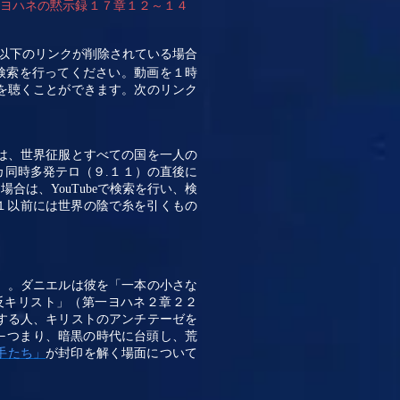
（ヨハネの黙示録１７章１２～１４
以下のリンクが削除されている場合
検索を行ってください。動画を１時
を聴くことができます。次のリンク
は、世界征服とすべての国を一人の
カ同時多発テロ（９
.
１１）の直後に
る場合は、
YouTube
で検索を行い、検
１以前には世界の陰で糸を引くもの
）。ダニエルは彼を「一本の小さな
反キリスト」（第一ヨハネ２章２２
する人、キリストのアンチテーゼを
つまり、暗黒の時代に台頭し、荒
―
手たち」
が封印を解く場面について