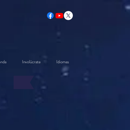
enda
Involúcrate
Idiomas