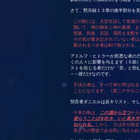
さて、黙示録１３章の後半部分を
この獣には、大言壮語して冒瀆の
開いて、神の御名と神の幕屋、ま
部族、民族、言語、国民を支配す
その名が書き記されていない者は
殺されるべき者は剣で殺される。
アドルフ・ヒトラーが邪悪な者の
くの人々に影響を与えます（５節
ストを信じる者だけが「否」と拒
彼だけなのです。
――
不法の者は、すべて神と呼ばれる
ことになります。（第二テサロニ
預言者ダニエルは反キリスト、そ
十本の角は、
この国から立つ
十人
逆らうことばを吐き、いと高き方
ねられる。
しかし、さばきが始ま
高き方の聖徒である民に与えられ