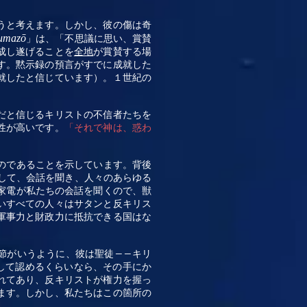
うと考えます。しかし、彼の傷は奇
umazō
」は、「不思議に思い、賞賛
成し遂げることを
全地
が賞賛する場
す。黙示録の預言がすでに成就した
就したと信じています）。１世紀の
だと信じるキリストの不信者たちを
性が高いです。
「それで神は、惑わ
のであることを示しています。背後
して、会話を聞き、人々のあらゆる
家電が私たちの会話を聞くので、獣
いすべての人々はサタンと反キリス
軍事力と財政力に抵抗できる国はな
節がいうように、彼は聖徒
キリ
――
して認めるくらいなら、その手にか
れてあり、反キリストが権力を握っ
ます。しかし、私たちはこの箇所の