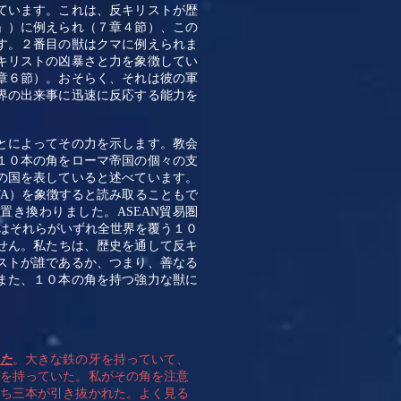
ています。これは、反キリストが歴
」）に例えられ（７章４節）、この
す。２番目の獣はクマに例えられま
キリストの凶暴さと力を象徴してい
章６節）。おそらく、それは彼の軍
界の出来事に迅速に反応する能力を
とによってその力を示します。教会
１０本の角をローマ帝国の個々の支
の国を表していると述べています。
TA
）を象徴すると読み取ることもで
に置き換わりました。
ASEAN
貿易圏
はそれらがいずれ全世界を覆う１０
せん。私たちは、歴史を通して反キ
ストが誰であるか、つまり、善なる
また、１０本の角を持つ強力な獣に
った
。大きな鉄の牙を持っていて、
角
を持っていた。私がその角を注意
うち三本が引き抜かれた。よく見る