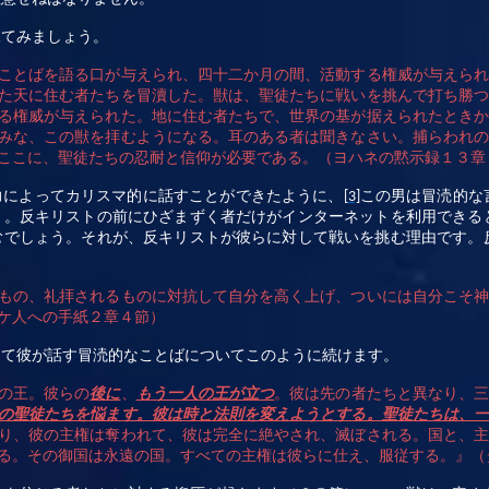
見てみましょう。
ことばを語る口が与えられ、四十二か月の間、活動する権威が与えら
た天に住む者たちを冒瀆した。獣は、聖徒たちに戦いを挑んで打ち勝
る権威が与えられた。地に住む者たちで、世界の基が据えられたとき
みな、この獣を拝むようになる。耳のある者は聞きなさい。捕らわれ
ここに、聖徒たちの忍耐と信仰が必要である。（ヨハネの黙示録１３章
力によってカリスマ的に話すことができたように、
この男は冒涜的な
[3]
）。反キリストの前にひざまずく者だけがインターネットを利用できる
むでしょう。それが、反キリストが彼らに対して戦いを挑む理由です。
もの、礼拝されるものに対抗して自分を高く上げ、ついには自分こそ
ケ人への手紙２章４節）
して彼が話す冒涜的なことばについてこのように続けます。
の王。彼らの
後に
、
もう一人の王が立つ
。彼は先の者たちと異なり、
の聖徒たちを悩ます。彼は時と法則を変えようとする。聖徒たちは、
り、彼の主権は奪われて、彼は完全に絶やされ、滅ぼされる。国と、
る。その御国は永遠の国。すべての主権は彼らに仕え、服従する。』（