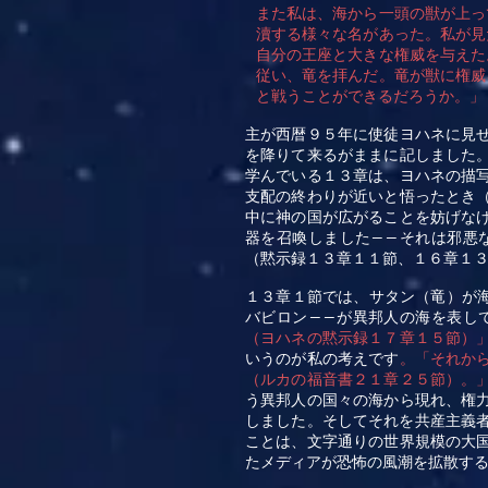
また私は、海から一頭の獣が上っ
瀆する様々な名があった。私が見
自分の王座と大きな権威を与えた
従い、竜を拝んだ。竜が獣に権威
と戦うことができるだろうか。」
主が西暦９５年に使徒ヨハネに見
を降りて来るがままに記しました
学んでいる１３章は、ヨハネの描
支配の終わりが近いと悟ったとき
中に神の国が広がることを妨げな
器を召喚しました
それは邪悪
――
（黙示録１３章１１節、１６章１
１３章１節では、サタン（竜）が
バビロン
が異邦人の海を表し
――
（ヨハネの黙示録１７章１５節）
いうのが私の考えです
。「それか
（ルカの福音書２１章２５節）。
う異邦人の国々の海から現れ、権
しました。そしてそれを共産主義
ことは、文字通りの世界規模の大
たメディアが恐怖の風潮を拡散す