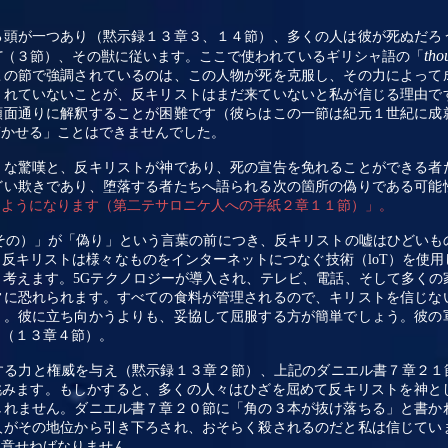
る頭が一つあり（黙示録１３章３、１４節）、多くの人は彼が死ぬだろ
tho
て
（３節）、その獣に従います。ここで使われているギリシャ語の「
この節で強調されているのは、この人物が死を克服し、その力によって
されていないことが、反キリストはまだ来ていないと私が信じる理由で
額面通りに解釈することが困難です（彼らはこの一節は紀元１世紀に成
驚かせる」ことはできませんでした。
きな驚嘆と、反キリストが神であり、死の宣告を免れることができる者
どい欺きであり、堕落する者たちへ語られる次の箇所の偽りである可能
るようになります（第二テサロニケ人への手紙２章１１節）」。
その）」が「偽り」という言葉の前につき、反キリストの嘘はひどいも
、反キリストは様々なものをインターネットにつなぐ技術（
loT
）を使用
と考えます。
5G
テクノロジーが導入され、テレビ、電話、そして多くの
常に恐れられます。すべての食料が管理されるので、キリストを信じな
）。彼に立ち向かうよりも、妥協して屈服する方が簡単でしょう。彼の
う（１３章４節）。
する力と権威を与え（黙示録１３章２節）、上記のダニエル書７章２１
挑みます。もしかすると、多くの人々はひざを屈めて反キリストを神と
しれません。ダニエル書７章２０節に「角の３本が抜け落ちる」と書か
人がその地位から引き下ろされ、おそらく殺されるのだと私は信じてい
注意せねばなりません。