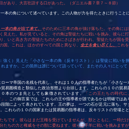
目があり、大言壮語する口があった。（ダニエル書７章７～８節）
な一本の角について述べています。この人物が力を得たときに行うこと
う一本の角が出て来て、
そのために三本の角が抜け落ちた。その角には
く見えた。私が見ていると、その角は聖徒たちに戦いを挑み、彼らに
り、いと高き方の聖徒たちのためにさばきが行われ、聖徒たちが国を
の国。これは、ほかのすべての国と異なり、
全土を食い尽くし、
これ
：強く）見えた「小さな一本の角（反キリスト）」は聖徒に戦いを
されますか
。
この箇所は誰について語っていて、またその人々にとって
はローマ帝国の名残を代表し、それは１０人の指導者たちが「小さな一
の貿易圏構造と類似した政治形態より台頭します。これらの１０の貿易
１０本のつま先としても象徴されています。
「この王たちの時代に
す」。
この御言葉では、これらの王や指導者が誰であるかは明確ではあ
の段階によって表されています。王の夢は、一つの石が足元に落ち、サ
す。これらの１０の国家または貿易圏の指導者は、反キリストの登場と
たちです。彼らはまだ王権を受けていませんが、獣とともに、一時だ
分たちの力と権威をその獣に委ねます。彼らは子羊に戦いを挑みます