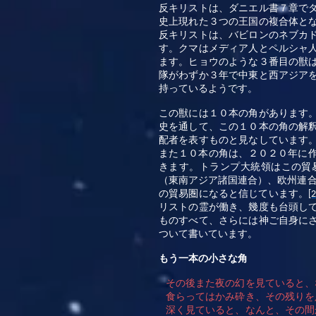
反キリストは、ダニエル書７章で
史上現れた３つの王国の複合体と
反キリストは、バビロンのネブカ
す。クマはメディア人とペルシャ
ます。ヒョウのような３番目の獣
隊がわずか３年で中東と西アジア
持っているようです。
この獣には１０本の角があります
史を通して、この１０本の角の解
配者を表すものと見なしています
また１０本の角は、２０２０年に
きます。トランプ大統領はこの貿
（東南アジア諸国連合）、欧州連
の貿易圏になると信じています。
[2
リストの霊が働き、幾度も台頭し
ものすべて、さらには神ご自身に
ついて書いています。
もう一本の小さな角
その後また夜の幻を見ていると、
食らってはかみ砕き、その残りを
深く見ていると、なんと、その間