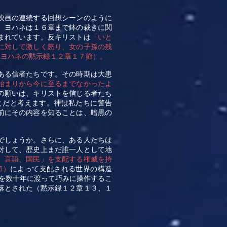
映画の連続する回想シーンのように
、ヨハネは１６章まで鉢の裁きに関
まれています。反キリストは
「いと
に対して激しく怒り、女の子孫の残
（ヨハネの黙示録１２章１７節）。
ある信者たちです。その時期は大患
始まりから今に至るまでなかったよ
の願いは、キリストを信じる者たち
とだと考えます。神は私たちに警告
前にその内容を知ることは、暗黒の
でしょうか
。
さらに、ある人たちは
対して、歴史上まだ誰一人として地
、言語、国民」を支配する権威を持
節）
によって支配される世界の構造
を数十年に渡って巧みに操作するこ
落とされた（黙示録１２章１３、１