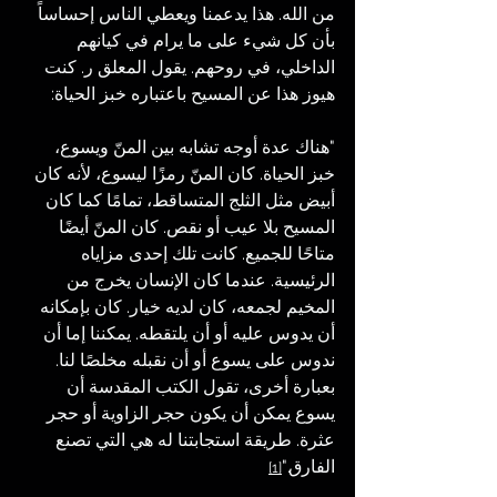
من الله. هذا يدعمنا ويعطي الناس إحساساً 
بأن كل شيء على ما يرام في كيانهم 
الداخلي، في روحهم. يقول المعلق ر. كنت 
هيوز هذا عن المسيح باعتباره خبز الحياة:
"هناك عدة أوجه تشابه بين المنّ ويسوع، 
خبز الحياة. كان المنّ رمزًا ليسوع، لأنه كان 
أبيض مثل الثلج المتساقط، تمامًا كما كان 
المسيح بلا عيب أو نقص. كان المنّ أيضًا 
متاحًا للجميع. كانت تلك إحدى مزاياه 
الرئيسية. عندما كان الإنسان يخرج من 
المخيم لجمعه، كان لديه خيار. كان بإمكانه 
أن يدوس عليه أو أن يلتقطه. يمكننا إما أن 
ندوس على يسوع أو أن نقبله مخلصًا لنا. 
بعبارة أخرى، تقول الكتب المقدسة أن 
يسوع يمكن أن يكون حجر الزاوية أو حجر 
عثرة. طريقة استجابتنا له هي التي تصنع 
الفارق."
[1]