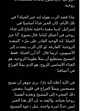
روحية.
ماذا قصد الرب بقوله إنه خبز الحياة؟ في 
تلك الأيام، كان الخبز غذاءً أساسيًا في 
إسرائيل. لدينا معدة داخلية تحتاج إلى غذاء 
روحي في أعماق كياننا. قال يسوع: ”أنا خبز 
الحياة“. إنه الوحيد القادر على ملء ”المعدة 
الروحية“ الفارغة. لو كان الرب يتحدث إلى 
الآسيويين، لربما قال: ”أنا أرز الحياة“. فقط 
المسيح يستطيع أن يملأ بطوننا الروحية. هو 
الغذاء الأساسي للروح، هو الذي يملأ الفراغ 
في أعماقنا.
في الآية أعلاه (آية 35)، نرى جوهر أن نصبح 
مسيحيين ونملأ الفراغ في قلوبنا. يتضمن 
ذلك المجيء إلى المسيح وتغذية أنفسنا 
روحياً بحياته، والثقة به. إن أكل هذا الخبز 
ليس حدثًا لمرة واحدة، مثل دعوة المسيح 