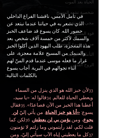
الحياة بعد الموت
شخصية تشبه المسيح
في تأمل الأمس، ناقشنا الفراغ الداخلي 
مجيء المسيح
الذي نشعر به في حياتنا عندما نبتعد عن 
حضور الله. كان يسوع قد ضاعف الخبز 
قوة المسيح
والسمك لأكثر من خمسة آلاف شخص. بعد 
من هو يسوع المسيح؟
هذه المعجزة، طلب اليهود الذين أكلوا الخبز 
والسمك من المسيح علامة معجزة، على 
التأملات اليومية
غرار ما فعله موسى عندما قدم المنّ لهم 
الروح القدس
أثناء تجوالهم في البرية. أجاب يسوع 
بالكلمات التالية:
لأن خبز الله هو الذي ينزل من السماء 
33
ويعطي الحياة للعالم. 
قالوا له: «يا سيد، 
34
أعطنا هذا الخبز من الآن فصاعدًا». 
فقال 
35
يسوع: 
«أنا هو خبز الحياة
. من يأتي إليّ 
لن 
يجوع
، ومن 
يؤمن بي لن يعطش
. 
لكن كما 
36
قلت لكم، لقد رأيتموني وما زلتم لا تؤمنون. 
كل ما يعطيني إياه الآب سيأتي إليّ، ومن 
37