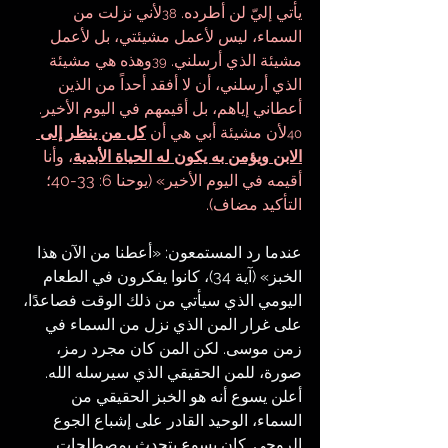
يأتي إليّ لن أطرده. 
لأني نزلت من 
38
السماء، ليس لأعمل مشيئتي، بل لأعمل 
مشيئة الذي أرسلني. 
وهذه هي مشيئة 
39
الذي أرسلني، أن لا أفقد أحداً من الذين 
أعطاني إياهم، بل أقيمهم في اليوم الأخير. 
لأن مشيئة أبي هي أن 
كل من ينظر إلى 
40
الابن ويؤمن به يكون له الحياة الأبدية
، وأنا 
أقيمه في اليوم الأخير» (يوحنا 6: 33-40؛ 
التأكيد مضاف).
عندما رد المستمعون: «أعطنا من الآن هذا 
الخبز» (آية 34)، كانوا يفكرون في الطعام 
اليومي الذي سيأتي من ذلك الوقت فصاعدًا، 
على غرار المن الذي نزل من السماء في 
زمن موسى. لكن المن كان مجرد رمز، 
صورة، للمن الحقيقي الذي سيرسله الله. 
أعلن يسوع أنه هو الخبز الحقيقي من 
السماء، الوحيد القادر على إشباع الجوع 
الروحي. كان يسوع يتحدث بمصطلحات 