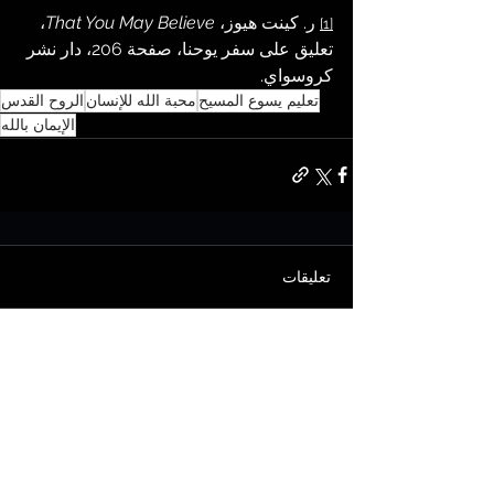
 ر. كينت هيوز، 
That You May Believe
، 
[1]
تعليق على سفر يوحنا، صفحة 206، دار نشر 
كروسواي.
تعليم يسوع المسيح
محبة الله للإنسان
الروح القدس
الإيمان بالله
تعليقات
اكتب تعليقًا...