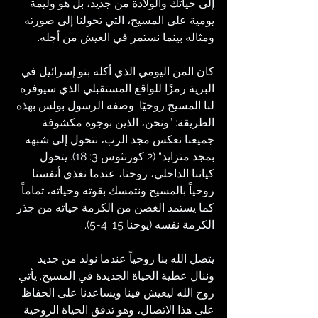
إلى حياتك والولادة من جديد، بل هو وليمة 
يومية على المسيح، التي تحولنا إلى صورته 
ومثاله بينما نستمر في العيش من أجله.
كان المن اليومي الذي أكله بنو إسرائيل في 
البرية رمزًا للواقع المستقبلي الذي سيوفره 
لنا المسيح روحيًا. وصفه الرسول بولس بهذه 
الطريقة: ”ونحن، الذين بوجوه مكشوفة 
جميعنا نعكس مجد الرب، نتحول إلى شبهه 
بمجد متزايد“ (2 كورنثوس 3: 18). يتحول 
كياننا الداخلي، روحنا، عندما نغذي أنفسنا 
روحياً بالمسيح ونتمسك بقوته وحياته، تماماً 
كما يستمد الغصن من الكرمة حياته من جذر 
الكرمة نفسه (يوحنا 15: 4-5).
يتصل الله بنا روحياً عندما نولد من جديد 
وننال عطية الحياة الجديدة في المسيح. يأتي 
روح الله ليعيش فينا ويساعدنا على الحفاظ 
على هذا الاتصال، وهو تدفق الحياة الروحية 