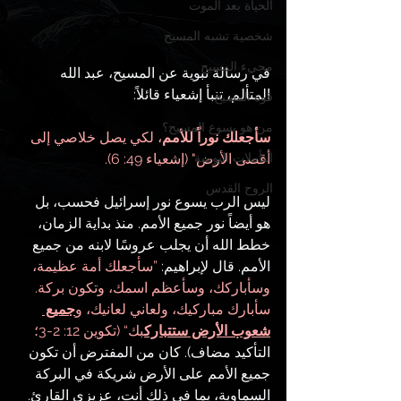
الحياة بعد الموت
شخصية تشبه المسيح
مجيء المسيح
في رسالة نبوية عن المسيح، عبد الله 
المتألم، تنبأ إشعياء قائلاً:
قوة المسيح
من هو يسوع المسيح؟
سأجعلك نوراً للأمم
، لكي يصل خلاصي إلى 
التأملات اليومية
أقصى الأرض" (إشعياء 49: 6).
الروح القدس
ليس الرب يسوع نور إسرائيل فحسب، بل 
هو أيضاً نور جميع الأمم. منذ بداية الزمان، 
خطط الله أن يجلب عروسًا لابنه من جميع 
الأمم. قال لإبراهيم:
 ”سأجعلك أمة عظيمة، 
وسأباركك، وسأعظم اسمك، وتكون بركة. 
سأبارك مباركيك، ولعاني لعانيك، و
جميع 
شعوب الأرض ستتبارك
بك“ (تكوين 12: 2-3؛ 
التأكيد مضاف). كان من المفترض أن تكون 
جميع الأمم على الأرض شريكة في البركة 
السماوية، بما في ذلك أنت، عزيزي القارئ.