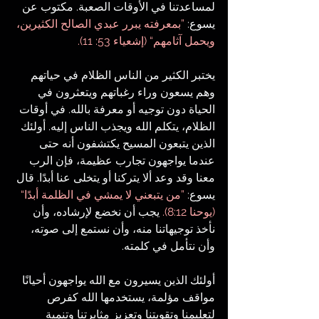
لمساعدتنا في الأوقات الصعبة. مكتوب عن 
يسوع:
 ”بمعرفته يبرر عبدي الصالح الكثيرين، 
ويحمل آثامهم“ (إشعياء 53: 11).
يختبر الكثير من الناس الظلام في حياتهم 
وهم يسعون وراء رغباتهم ويتعثرون في 
الحياة دون توجيه أو معرفة بالله. في أوقات 
الظلام، يتكلم الله ويجذب الناس إليه. أولئك 
الذين يتبعون المسيح يكتشفون أنه حتى 
عندما يواجهون تجارب عظيمة، فإن الرب 
معنا وقد وعد ألا يتركنا أو يتخلى عنا أبدًا. قال 
يسوع: 
”من يتبعني لا يمشي في الظلمة أبدًا“ 
(يوحنا 8:12).
 يجب أن نخضع لإرشاده، وأن 
نأخذ توجيهاتنا منه، وأن نستمع إلى صوته، 
وأن نتأمل في كلمته.
أولئك الذين يسيرون مع الله يواجهون أحيانًا 
مواقف مؤلمة، يستخدمها الله كفرص 
لتعليمنا وتقويتنا وتعزيز مثابرتنا وتنمية 