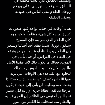
ويكشف الحقائق التي كانت مخفية في 
السابق. سيرفعك النور إلى أعلى ويرفع 
روحك. الظلام يبقي الناس في عبودية 
ويخفي الحقيقة.
هناك أوقات في حياتنا نواجه فيها صعوبات 
كبيرة، ويبدو كل شيء مظلماً، ولكن مهما 
كان الظلام الذي نمر به، فإن المسيح 
سيكون نورنا. عندما نفقد أحد أحبائنا ونشعر 
بأن الظلام يحيط بنا، أو عندما نمرض ونرغب 
في البقاء في الفراش، أو حتى نأمل في 
الموت، فغالبًا ما يكون ذلك لأننا فقدنا الأمل 
والنور - لا يوجد سبب للعيش ولا إدراك 
للخلود مع الله. هذه هي الأوقات التي يريد 
فيها الله أن يكشف عن نفسه لك شخصيًا إذا 
بحثت عنه وطلبته. لن يأتي إلى حيث لا يكون 
مرحبًا به. لقد أعطانا حرية الإرادة لكي نسير 
نحو النور أو نبقى في الظلام. إن المجيء إليه 
والتعلم منه سيجلب لنا الكثير من النور 