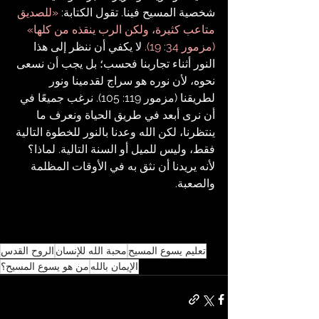
شخصية المسيح فينا. تقول الكتابة: 
«للصديق 
متاعب كثيرة، ولكن الرب ينقذه من كلها» 
(مزمور 34: 19).
 لا يكفي أن ننظر إلى هذا 
النور أثناء تجاربنا فحسب؛ بل يجب أن نسعى 
نحوه، لأن نوره هو سراج لقدمينا ونور 
لطريقنا (مزمور 119: 105). نرغب جميعًا في 
أن نرى أبعد في طريق الحياة ونعرف ما 
ينتظرنا، لكن الله وعدنا بالنور للخطوة التالية 
فقط، وليس للميل أو السنة التالية. لماذا؟ 
لأنه يريدنا أن نثق به في الأوقات المظلمة 
والصعبة.
تعليم يسوع المسيح
محبة الله للإنسان
الروح القدس
الإيمان بالله
من هو يسوع المسيح؟