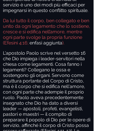
servizio è uno dei modi più efficaci per
impegnarsi in questo conflitto spirituale.
Da lui tutto il corpo, ben collegato e ben
unito da ogni legamento che lo sostiene,
cresce e si edifica nell’amore, mentre
ogni parte svolge la propria funzione
(Efesini 4:16;
enfasi aggiunta
).
L'apostolo Paolo scrive nel versetto 16
che Dio impiega i leader-servitori nella
chiesa come legamenti. Cosa fanno i
legamenti? Collegano le ossa e
sostengono gli organi. Servono come
struttura portante del Corpo di Cristo,
ma è il corpo che si edifica nell'amore,
con ogni parte che adempie il proprio
ruolo. Paolo aveva precedentemente
insegnato che Dio ha dato a diversi
leader — apostoli, profeti, evangelisti,
pastori e maestri — il compito di
preparare il popolo di Dio per le opere di
servizio, affinché il corpo di Cristo possa
essere rafforzato (Efesini 4:11-12). Lo