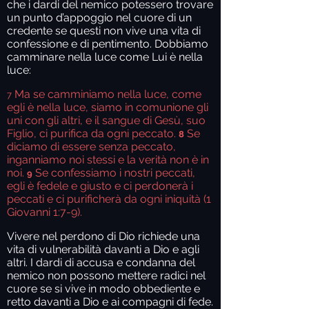
che i dardi del nemico potessero trovare
un punto d’appoggio nel cuore di un
credente se questi non vive una vita di
confessione e di pentimento. Dobbiamo
camminare nella luce come Lui è nella
luce:
Ma se camminiamo nella luce, come
7
egli è nella luce, siamo in comunione gli
uni con gli altri, e il sangue di Gesù, suo
Figlio, ci purifica da ogni peccato.
Se
8
diciamo di essere senza peccato,
inganniamo noi stessi e la verità non è in
noi.
Se confessiamo i nostri peccati,
9
egli è fedele e giusto e ci perdonerà i
peccati e ci purificherà da ogni iniquità (1
Giovanni 1:7-9).
Vivere nel perdono di Dio richiede una
vita di vulnerabilità davanti a Dio e agli
altri. I dardi di accusa e condanna del
nemico non possono mettere radici nel
cuore se si vive in modo obbediente e
retto davanti a Dio e ai compagni di fede.