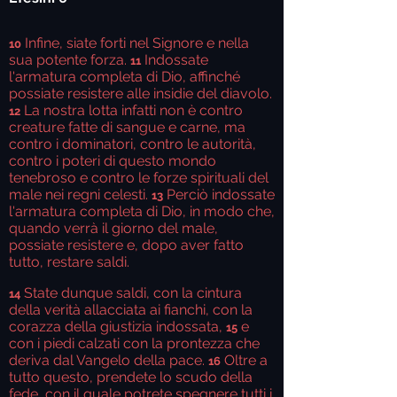
Infine, siate forti nel Signore e nella
10
sua potente forza.
Indossate
11
l'armatura completa di Dio, affinché
possiate resistere alle insidie del diavolo.
La nostra lotta infatti non è contro
12
creature fatte di sangue e carne, ma
contro i dominatori, contro le autorità,
contro i poteri di questo mondo
tenebroso e contro le forze spirituali del
male nei regni celesti.
Perciò indossate
13
l'armatura completa di Dio, in modo che,
quando verrà il giorno del male,
possiate resistere e, dopo aver fatto
tutto, restare saldi.
State dunque saldi, con la cintura
14
della verità allacciata ai fianchi, con la
corazza della giustizia indossata,
e
15
con i piedi calzati con la prontezza che
deriva dal Vangelo della pace.
Oltre a
16
tutto questo, prendete lo scudo della
fede, con il quale potrete spegnere tutti i