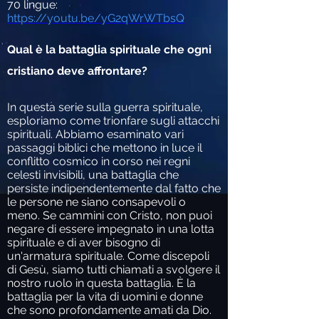
70 lingue
:
https://youtu.be/yG2qWrWTbsQ
Qual è la battaglia spirituale che ogni
cristiano deve affrontare?
In questa serie sulla guerra spirituale,
esploriamo come trionfare sugli attacchi
spirituali. Abbiamo esaminato vari
passaggi biblici che mettono in luce il
conflitto cosmico in corso nei regni
celesti invisibili, una battaglia che
persiste indipendentemente dal fatto che
le persone ne siano consapevoli o
meno. Se cammini con Cristo, non puoi
negare di essere impegnato in una lotta
spirituale e di aver bisogno di
un'armatura spirituale. Come discepoli
di Gesù, siamo tutti chiamati a svolgere il
nostro ruolo in questa battaglia. È la
battaglia per la vita di uomini e donne
che sono profondamente amati da Dio.