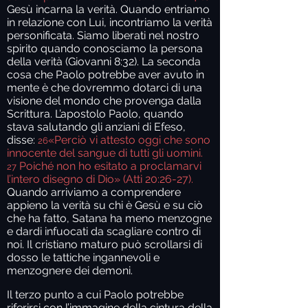
Gesù incarna la verità. Quando entriamo
in relazione con Lui, incontriamo la verità
personificata. Siamo liberati nel nostro
spirito quando conosciamo la persona
della verità (Giovanni 8:32). La seconda
cosa che Paolo potrebbe aver avuto in
mente è che dovremmo dotarci di una
visione del mondo che provenga dalla
Scrittura. L’apostolo Paolo, quando
stava salutando gli anziani di Efeso,
disse:
«Perciò vi attesto oggi che sono
26
innocente del sangue di tutti gli uomini.
Poiché non ho esitato a proclamarvi
27
l’intero disegno di Dio» (Atti 20:26-27).
Quando arriviamo a comprendere
appieno la verità su chi è Gesù e su ciò
che ha fatto, Satana ha meno menzogne
e dardi infuocati da scagliare contro di
noi. Il cristiano maturo può scrollarsi di
dosso le tattiche ingannevoli e
menzognere dei demoni.
Il terzo punto a cui Paolo potrebbe
riferirsi con l’immagine della cintura della