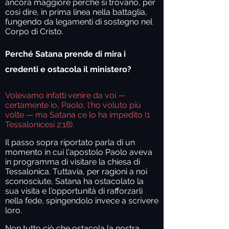
ancora maggiore perché si trovano, per
così dire, in prima linea nella battaglia,
fungendo da legamenti di sostegno nel
Corpo di Cristo.
Perché Satana prende di mira i
credenti e ostacola il ministero?
Volevamo infatti venire da voi —
certamente io, Paolo, l'ho voluto più
volte — ma Satana ce lo ha impedito (1
Tessalonicesi 2:18).
Il passo sopra riportato parla di un
momento in cui l'apostolo Paolo aveva
in programma di visitare la chiesa di
Tessalonica. Tuttavia, per ragioni a noi
sconosciute, Satana ha ostacolato la
sua visita e l'opportunità di rafforzarli
nella fede, spingendolo invece a scrivere
loro.
Non tutto ciò che ostacola la nostra