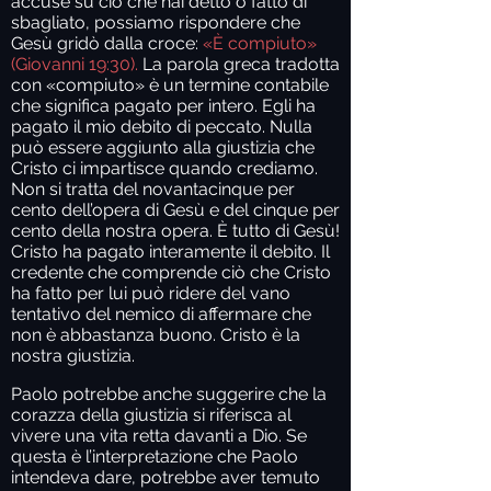
accuse su ciò che hai detto o fatto di
sbagliato, possiamo rispondere che
Gesù gridò dalla croce:
«È compiuto»
(Giovanni 19:30).
La parola greca tradotta
con «compiuto» è un termine contabile
che significa pagato per intero. Egli ha
pagato il mio debito di peccato. Nulla
può essere aggiunto alla giustizia che
Cristo ci impartisce quando crediamo.
Non si tratta del novantacinque per
cento dell’opera di Gesù e del cinque per
cento della nostra opera. È tutto di Gesù!
Cristo ha pagato interamente il debito. Il
credente che comprende ciò che Cristo
ha fatto per lui può ridere del vano
tentativo del nemico di affermare che
non è abbastanza buono. Cristo è la
nostra giustizia.
Paolo potrebbe anche suggerire che la
corazza della giustizia si riferisca al
vivere una vita retta davanti a Dio. Se
questa è l’interpretazione che Paolo
intendeva dare, potrebbe aver temuto