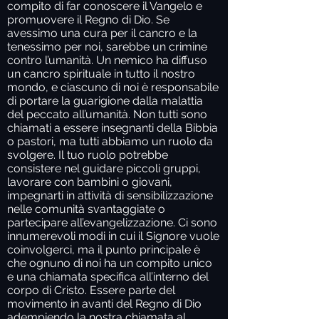
compito di far conoscere il Vangelo e
promuovere il Regno di Dio. Se
avessimo una cura per il cancro e la
tenessimo per noi, sarebbe un crimine
contro l’umanità. Un nemico ha diffuso
un cancro spirituale in tutto il nostro
mondo, e ciascuno di noi è responsabile
di portare la guarigione dalla malattia
del peccato all’umanità. Non tutti sono
chiamati a essere insegnanti della Bibbia
o pastori, ma tutti abbiamo un ruolo da
svolgere. Il tuo ruolo potrebbe
consistere nel guidare piccoli gruppi,
lavorare con bambini o giovani,
impegnarti in attività di sensibilizzazione
nelle comunità svantaggiate o
partecipare all’evangelizzazione. Ci sono
innumerevoli modi in cui il Signore vuole
coinvolgerci, ma il punto principale è
che ognuno di noi ha un compito unico
e una chiamata specifica all’interno del
corpo di Cristo. Essere parte del
movimento in avanti del Regno di Dio
adempiendo la nostra chiamata al