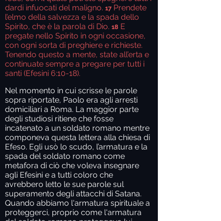
dardi infuocati del maligno.
Prendete
17
l’elmo della salvezza e la spada dello
Spirito, che è la parola di Dio.
E
18
pregate nello Spirito in ogni occasione,
con ogni sorta di preghiere e richieste.
Tenendo questo a mente, state all’erta e
continuate sempre a pregare per tutti i
santi (Efesini 6:10-18).
Nel momento in cui scrisse le parole
sopra riportate, Paolo era agli arresti
domiciliari a Roma. La maggior parte
degli studiosi ritiene che fosse
incatenato a un soldato romano mentre
componeva questa lettera alla chiesa di
Efeso. Egli usò lo scudo, l’armatura e la
spada del soldato romano come
metafora di ciò che voleva insegnare
agli Efesini e a tutti coloro che
avrebbero letto le sue parole sul
superamento degli attacchi di Satana.
Quando abbiamo l'armatura spirituale a
proteggerci, proprio come l'armatura