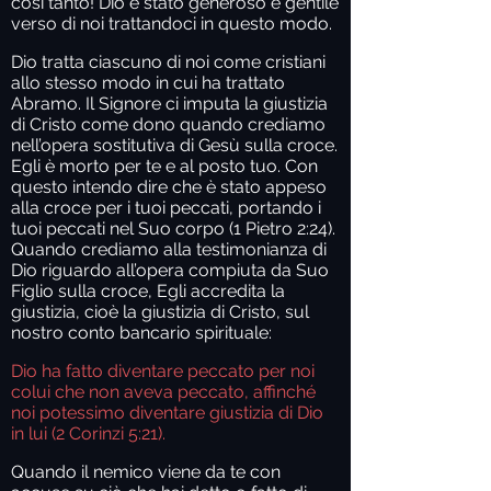
così tanto! Dio è stato generoso e gentile
verso di noi trattandoci in questo modo.
Dio tratta ciascuno di noi come cristiani
allo stesso modo in cui ha trattato
Abramo. Il Signore ci imputa la giustizia
di Cristo come dono quando crediamo
nell’opera sostitutiva di Gesù sulla croce.
Egli è morto per te e al posto tuo. Con
questo intendo dire che è stato appeso
alla croce per i tuoi peccati, portando i
tuoi peccati nel Suo corpo (1 Pietro 2:24).
Quando crediamo alla testimonianza di
Dio riguardo all’opera compiuta da Suo
Figlio sulla croce, Egli accredita la
giustizia, cioè la giustizia di Cristo, sul
nostro conto bancario spirituale:
Dio ha fatto diventare peccato per noi
colui che non aveva peccato, affinché
noi potessimo diventare giustizia di Dio
in lui (2 Corinzi 5:21).
Quando il nemico viene da te con