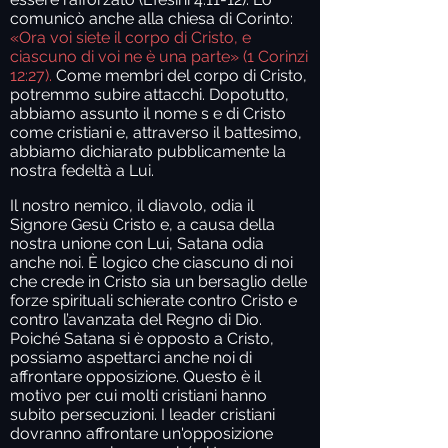
comunicò anche alla chiesa di Corinto:
«Ora voi siete il corpo di Cristo, e
ciascuno di voi ne è una parte» (1 Corinzi
12:27).
Come membri del corpo di Cristo,
potremmo subire attacchi. Dopotutto,
abbiamo assunto il nome s e di Cristo
come cristiani e, attraverso il battesimo,
abbiamo dichiarato pubblicamente la
nostra fedeltà a Lui.
Il nostro nemico, il diavolo, odia il
Signore Gesù Cristo e, a causa della
nostra unione con Lui, Satana odia
anche noi. È logico che ciascuno di noi
che crede in Cristo sia un bersaglio delle
forze spirituali schierate contro Cristo e
contro l’avanzata del Regno di Dio.
Poiché Satana si è opposto a Cristo,
possiamo aspettarci anche noi di
affrontare opposizione. Questo è il
motivo per cui molti cristiani hanno
subito persecuzioni. I leader cristiani
dovranno affrontare un'opposizione