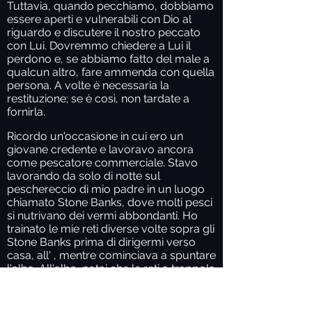
Tuttavia, quando pecchiamo, dobbiamo
essere aperti e vulnerabili con Dio al
riguardo e discutere il nostro peccato
con Lui. Dovremmo chiedere a Lui il
perdono e, se abbiamo fatto del male a
qualcun altro, fare ammenda con quella
persona. A volte è necessaria la
restituzione; se è così, non tardate a
fornirla.
Ricordo un'occasione in cui ero un
giovane credente e lavoravo ancora
come pescatore commerciale. Stavo
lavorando da solo di notte sul
peschereccio di mio padre in un luogo
chiamato Stone Banks, dove molti pesci
si nutrivano dei vermi abbondanti. Ho
trainato le mie reti diverse volte sopra gli
Stone Banks prima di dirigermi verso
casa, all' , mentre cominciava a spuntare
l'alba. All'alba, notai che le reti a trappola
di qualcun altro si erano aggrovigliate
con le Otter Boards della mia rete a
strascico. Qualcuno aveva steso questa