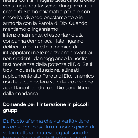
verità riguarda l’assenza di inganno tra i
credenti. Siamo chiamati a parlare con
sincerità, vivendo onestamente e in
armonia con la Parola di Dio. Quando
mentiamo o inganniamo
intenzionalmente, ci esponiamo alla
condanna demoniaca. Tale inganno
deliberato permette al nemico di
intrappolarci nelle menzogne davanti ai
non credenti, danneggiando la nostra
testimonianza della potenza di Dio. Se ti
trovi in questa situazione, allineati
rapidamente alla Parola di Dio. Il nemico
non ha alcun potere su di te; coloro che
accettano il perdono di Dio sono liberi
dalla condanna!
Domande per l'interazione in piccoli
gruppi:
D1: Paolo afferma che «la verità» tiene
insieme ogni cosa. In un mondo pieno di
valori culturali mutevoli, quali sono le