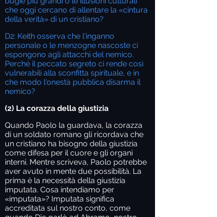
bugie più grandi o le illusioni culturali
che oggi cercano di allentare la «cintura
della verità» di un cristiano?
D2: Keith osserva che l'inganno
personale o le menzogne nascoste ci
espongono agli attacchi del nemico.
Perché il peccato segreto ci rende così
vulnerabili alla sconfitta spirituale, e in
che modo l'onestà pubblica disarma il
nemico?
(2) La corazza della giustizia
Quando Paolo la guardava, la corazza
di un soldato romano gli ricordava che
un cristiano ha bisogno della giustizia
come difesa per il cuore e gli organi
interni. Mentre scriveva, Paolo potrebbe
aver avuto in mente due possibilità. La
prima è la necessità della giustizia
imputata. Cosa intendiamo per
«imputata»? Imputata significa
accreditata sul nostro conto, come