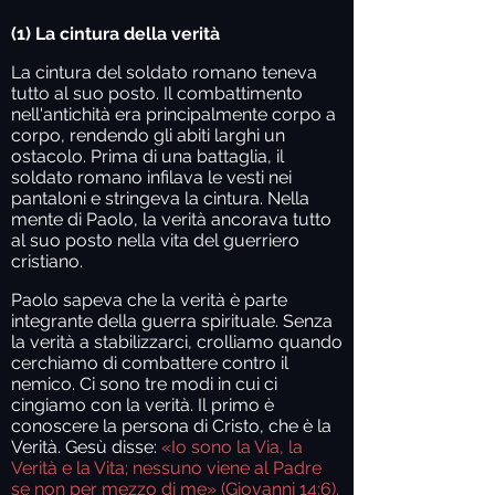
(1) La cintura della verità
La cintura del soldato romano teneva
tutto al suo posto. Il combattimento
nell'antichità era principalmente corpo a
corpo, rendendo gli abiti larghi un
ostacolo. Prima di una battaglia, il
soldato romano infilava le vesti nei
pantaloni e stringeva la cintura. Nella
mente di Paolo, la verità ancorava tutto
al suo posto nella vita del guerriero
cristiano.
Paolo sapeva che la verità è parte
integrante della guerra spirituale. Senza
la verità a stabilizzarci, crolliamo quando
cerchiamo di combattere contro il
nemico. Ci sono tre modi in cui ci
cingiamo con la verità. Il primo è
conoscere la persona di Cristo, che è la
Verità. Gesù disse:
«Io sono la Via, la
Verità e la Vita; nessuno viene al Padre
se non per mezzo di me» (Giovanni 14:6).