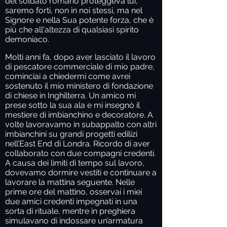
del soldato romano proteggeva lui,
saremo forti, non in noi stessi, ma nel
Signore e nella Sua potente forza, che è
più che all'altezza di qualsiasi spirito
demoniaco.
Molti anni fa, dopo aver lasciato il lavoro
di pescatore commerciale di mio padre,
cominciai a chiedermi come avrei
sostenuto il mio ministero di fondazione
di chiese in Inghilterra. Un amico mi
prese sotto la sua ala e mi insegnò il
mestiere di imbianchino e decoratore. A
volte lavoravamo in subappalto con altri
imbianchini su grandi progetti edilizi
nell’East End di Londra. Ricordo di aver
collaborato con due compagni credenti.
A causa dei limiti di tempo sul lavoro,
dovevamo dormire vestiti e continuare a
lavorare la mattina seguente. Nelle
prime ore del mattino, osservai i miei
due amici credenti impegnati in una
sorta di rituale, mentre in preghiera
simulavano di indossare un’armatura