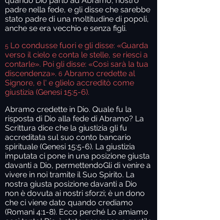
quando Dio parlò ad Abramo, nostro
padre nella fede, e gli disse che sarebbe
stato padre di una moltitudine di popoli,
anche se era vecchio e senza figli.
Lo condusse fuori e gli disse: «Guarda
5
verso il cielo e conta le stelle, se riesci a
contarle». Poi gli disse: «Così sarà la tua
discendenza».
Abramo credette al
6
Signore, e l' e glielo accreditò come
giustizia (Genesi 15:5-6).
Abramo credette in Dio. Quale fu la
risposta di Dio alla fede di Abramo? La
Scrittura dice che la giustizia gli fu
accreditata sul suo conto bancario
spirituale (Genesi 15:5-6). La giustizia
imputata ci pone in una posizione giusta
davanti a Dio, permettendoGli di venire a
vivere in noi tramite il Suo Spirito. La
nostra giusta posizione davanti a Dio
non è dovuta ai nostri sforzi; è un dono
che ci viene dato quando crediamo
(Romani 4:1-8). Ecco perché Lo amiamo