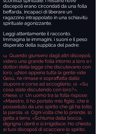
sconfitta spirituale. I restanti nove
discepoli erano circondati da una folla
beffarda, incapaci di liberare un
ragazzino intrappolato in una schiavitù
spirituale agonizzante.
Leggi attentamente il racconto.
Immagina le immagini, i suoni e il peso
disperato della supplica del padre:
Quando giunsero dagli altri discepoli,
14
videro una grande folla intorno a loro e i
dottori della legge che discutevano con
loro.
Non appena tutta la gente vide
15
Gesù, ne rimase e sopraffatta dallo
stupore e corse ad accoglierlo.
«Su
16
cosa state discutendo con loro?»,
chiese.
Un uomo tra la folla rispose:
17
«Maestro, ti ho portato mio figlio, che è
posseduto da uno spirito che gli ha tolto
la parola.
Ogni volta che lo prende, lo
18
getta a terra. «Schiuma dalla bocca,
digrigna i denti e si irrigidisce. Ho chiesto
ai tuoi discepoli di scacciare lo spirito,