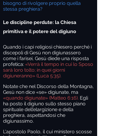
bisogno di rivolgere proprio quella
stessa preghiera?
Le discipline perdute: la Chiesa
primitiva e il potere del digiuno
Quando i capi religiosi chiesero perché i
discepoli di Gesù non digiunassero
come i farisei, Gesù diede una risposta
profetica:
«Verrà il tempo in cui lo Sposo
sarà loro tolto; in quei giorni
digiuneranno»
(Luca 5:35).
Notate che nel Discorso della Montagna,
Gesù non dice «se» digiunate, ma
«quando digiunate»
(Matteo 6:16).
Egli
ha posto il digiuno sullo stesso piano
spirituale dell’elargizione e della
preghiera, aspettandosi che
digiunassimo.
L'apostolo Paolo, il cui ministero scosse