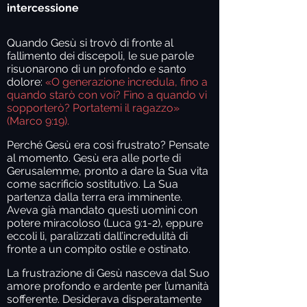
intercessione
Quando Gesù si trovò di fronte al
fallimento dei discepoli, le sue parole
risuonarono di un profondo e santo
dolore:
«O generazione incredula, fino a
quando starò con voi? Fino a quando vi
sopporterò? Portatemi il ragazzo»
(Marco 9:19).
Perché Gesù era così frustrato? Pensate
al momento. Gesù era alle porte di
Gerusalemme, pronto a dare la Sua vita
come sacrificio sostitutivo. La Sua
partenza dalla terra era imminente.
Aveva già mandato questi uomini con
potere miracoloso (Luca 9:1-2), eppure
eccoli lì, paralizzati dall’incredulità di
fronte a un compito ostile e ostinato.
La frustrazione di Gesù nasceva dal Suo
amore profondo e ardente per l’umanità
sofferente. Desiderava disperatamente