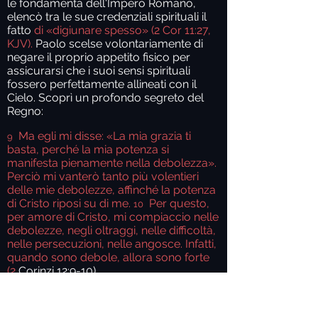
le fondamenta dell'Impero Romano,
elencò tra le sue credenziali spirituali il
fatto
di «digiunare spesso»
(2 Cor 11:27,
KJV).
Paolo scelse volontariamente di
negare il proprio appetito fisico per
assicurarsi che i suoi sensi spirituali
fossero perfettamente allineati con il
Cielo. Scoprì un profondo segreto del
Regno:
Ma egli mi disse: «La mia grazia ti
9
basta, perché la mia potenza si
manifesta pienamente nella debolezza».
Perciò mi vanterò tanto più volentieri
delle mie debolezze, affinché la potenza
di Cristo riposi su di me.
Per questo,
10
per amore di Cristo, mi compiaccio nelle
debolezze, negli oltraggi, nelle difficoltà,
nelle persecuzioni, nelle angosce. Infatti,
quando sono debole, allora sono forte
(2
Corinzi 12:9-10).
La testimonianza di Paolo rivelò che egli
aveva scoperto un segreto: la sua