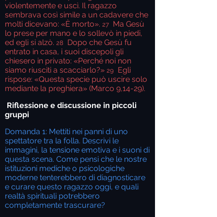
violentemente e uscì. Il ragazzo
sembrava così simile a un cadavere che
molti dicevano: «È morto».
Ma Gesù
27
lo prese per mano e lo sollevò in piedi,
ed egli si alzò.
Dopo che Gesù fu
28
entrato in casa, i suoi discepoli gli
chiesero in privato: «Perché noi non
siamo riusciti a scacciarlo?»
Egli
29
rispose: «Questa specie può uscire solo
mediante la preghiera» (Marco 9,14-29).
Riflessione e discussione in piccoli
gruppi
Domanda 1: Mettiti nei panni di uno
spettatore tra la folla. Descrivi le
immagini, la tensione emotiva e i suoni di
questa scena. Come pensi che le nostre
istituzioni mediche o psicologiche
moderne tenterebbero di diagnosticare
e curare questo ragazzo oggi, e quali
realtà spirituali potrebbero
completamente trascurare?