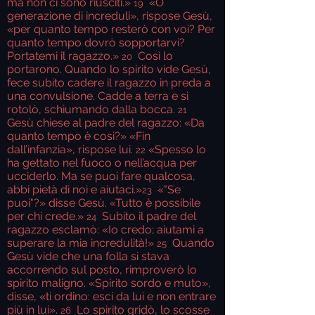
ma non ci sono riusciti.»
«O
19
generazione di increduli», rispose Gesù,
«per quanto tempo resterò con voi? Per
quanto tempo dovrò sopportarvi?
Portatemi il ragazzo.»
Così lo
20
portarono. Quando lo spirito vide Gesù,
fece subito cadere il ragazzo in preda a
una convulsione. Cadde a terra e si
rotolò, schiumando dalla bocca.
21
Gesù chiese al padre del ragazzo: «Da
quanto tempo è così?» «Fin
dall’infanzia», rispose lui.
«Spesso lo
22
ha gettato nel fuoco o nell’acqua per
ucciderlo. Ma se puoi fare qualcosa,
abbi pietà di noi e aiutaci.»
«"Se
23
puoi"?» disse Gesù. «Tutto è possibile
per chi crede.»
Subito il padre del
24
ragazzo esclamò: «Io credo; aiutami a
superare la mia incredulità!»
Quando
25
Gesù vide che una folla si stava
accorrendo sul posto, rimproverò lo
spirito maligno. «Spirito sordo e muto»,
disse, «ti ordino: esci da lui e non entrare
più in lui».
Lo spirito gridò, lo scosse
26