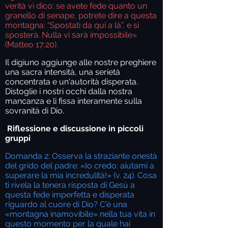
verità vi dico: se avete fede quanto un
granello di senape, potrete dire a questa
montagna: “Spostati da qui a là”, e si
sposterà. Nulla vi sarà impossibile»
(Matteo 17:20).
Il digiuno aggiunge alle nostre preghiere
una sacra intensità, una serietà
concentrata e un'autorità disperata.
Distoglie i nostri occhi dalla nostra
mancanza e li fissa interamente sulla
sovranità di Dio.
Riflessione e discussione in piccoli
gruppi
Domanda 2: Osserva la straziante onestà
del grido del padre: «Io credo; aiutami a
superare la mia incredulità!» (v. 24). Cosa
ti rivela la tenera risposta di Gesù a
questa fede imperfetta e disperata
riguardo al cuore di Dio? C'è una
«montagna inamovibile» nella tua vita in
questo momento per la quale hai