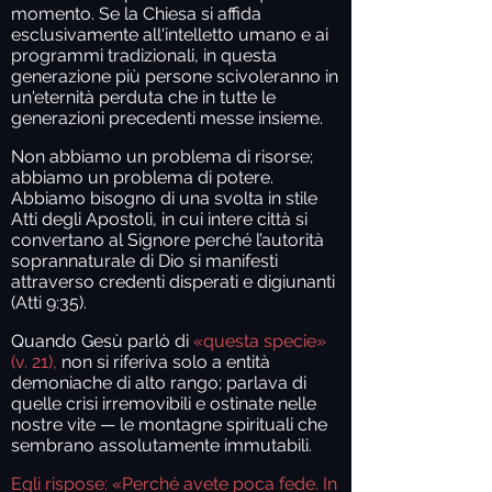
momento. Se la Chiesa si affida
esclusivamente all'intelletto umano e ai
programmi tradizionali, in questa
generazione più persone scivoleranno in
un'eternità perduta che in tutte le
generazioni precedenti messe insieme.
Non abbiamo un problema di risorse;
abbiamo un problema di potere.
Abbiamo bisogno di una svolta in stile
Atti degli Apostoli, in cui intere città si
convertano al Signore perché l’autorità
soprannaturale di Dio si manifesti
attraverso credenti disperati e digiunanti
(Atti 9:35).
Quando Gesù parlò di
«questa specie»
(v. 21),
non si riferiva solo a entità
demoniache di alto rango; parlava di
quelle crisi irremovibili e ostinate nelle
nostre vite — le montagne spirituali che
sembrano assolutamente immutabili.
Egli rispose: «Perché avete poca fede. In