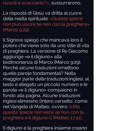
riusciti a scacciarlo?»
, sussurrarono.
La risposta di Gesù va dritta al cuore
della realtà spirituale:
«Questa specie
non può uscire se non con la preghiera»
(Marco 9:29).
Il Signore spiegò che mancava loro il
potere che viene solo da uno stile di vita
di preghiera. La versione di Re Giacomo
aggiunge «e il digiuno» alla
testimonianza di Marco (Marco 9:29).
Perché alcune traduzioni omettono
quelle parole fondamentali? Nella
maggior parte delle traduzioni inglesi, al
testo è allegato un piccolo numero e le
parole «e il digiuno» compaiono in
fondo alla pagina. Alcune traduzioni
inglesi eliminano l’intero versetto, come
nel Vangelo di Matteo, ovvero:
[«Ma
questa specie non esce se non con la
preghiera e il digiuno»] (Matteo 17:21).
Il digiuno e la preghiera insieme creano