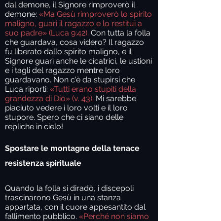
dal demone, il Signore rimproverò il
demone:
«Ma Gesù rimproverò lo spirito
maligno, guarì il ragazzo e lo restituì a
suo padre» (Luca 9:42).
Con tutta la folla
che guardava, cosa videro? Il ragazzo
fu liberato dallo spirito maligno, e il
Signore guarì anche le cicatrici, le ustioni
e i tagli del ragazzo mentre loro
guardavano. Non c'è da stupirsi che
Luca riporti:
«Tutti erano stupiti della
grandezza di Dio» (v. 43).
Mi sarebbe
piaciuto vedere i loro volti e il loro
stupore. Spero che ci siano delle
repliche in cielo!
Spostare le montagne della tenace
resistenza spirituale
Quando la folla si diradò, i discepoli
trascinarono Gesù in una stanza
appartata, con il cuore appesantito dal
fallimento pubblico.
«Perché non siamo