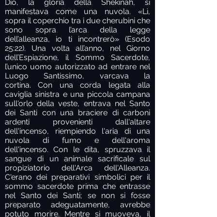
Dio, la gloria della Shekinah, si
manifestava come una nuvola. «Lì,
sopra il coperchio tra i due cherubini che
sono sopra l’arca della legge
dell’alleanza, io ti incontrerò» (Esodo
25:22). Una volta all’anno, nel Giorno
dell’Espiazione, il Sommo Sacerdote,
l’unico uomo autorizzato ad entrare nel
Luogo Santissimo, varcava la
cortina. Con una corda legata alla
caviglia sinistra e una piccola campana
sull'orlo della veste, entrava nel Santo
dei Santi con una braciere di carboni
ardenti provenienti dall'altare
dell'incenso, riempiendo l'aria di una
nuvola di fumo e dell'aroma
dell'incenso. Con le dita, spruzzava il
sangue di un animale sacrificale sul
propiziatorio dell'Arca dell'Alleanza.
C'erano dei preparativi simbolici per il
sommo sacerdote prima che entrasse
nel Santo dei Santi; se non si fosse
preparato adeguatamente, avrebbe
potuto morire. Mentre si muoveva, il