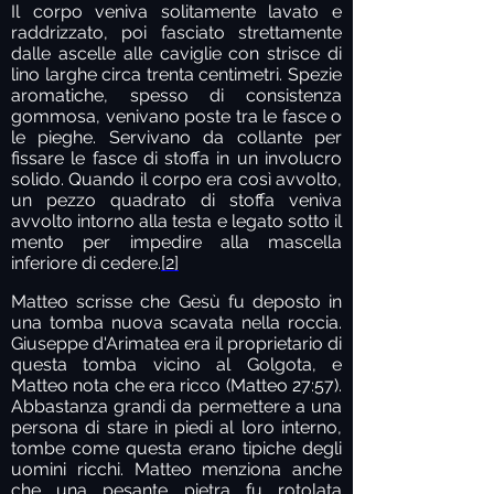
Il corpo veniva solitamente lavato e
raddrizzato, poi fasciato strettamente
dalle ascelle alle caviglie con strisce di
lino larghe circa trenta centimetri. Spezie
aromatiche, spesso di consistenza
gommosa, venivano poste tra le fasce o
le pieghe. Servivano da collante per
fissare le fasce di stoffa in un involucro
solido. Quando il corpo era così avvolto,
un pezzo quadrato di stoffa veniva
avvolto intorno alla testa e legato sotto il
mento per impedire alla mascella
inferiore di cedere.
[2]
Matteo scrisse che Gesù fu deposto in
una tomba nuova scavata nella roccia.
Giuseppe d'Arimatea era il proprietario di
questa tomba vicino al Golgota, e
Matteo nota che era ricco (Matteo 27:57).
Abbastanza grandi da permettere a una
persona di stare in piedi al loro interno,
tombe come questa erano tipiche degli
uomini ricchi. Matteo menziona anche
che una pesante pietra fu rotolata