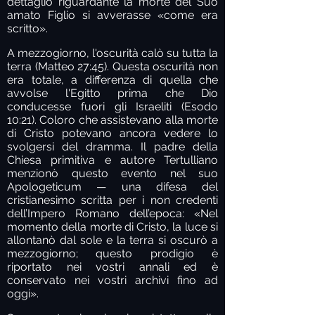
dettaglio riguardante la morte del Suo
amato Figlio si avverasse «come era
scritto».
A mezzogiorno, l'oscurità calò su tutta la
terra (Matteo 27:45). Questa oscurità non
era totale, a differenza di quella che
avvolse l'Egitto prima che Dio
conducesse fuori gli Israeliti (Esodo
10:21). Coloro che assistevano alla morte
di Cristo potevano ancora vedere lo
svolgersi del dramma. Il padre della
Chiesa primitiva e autore Tertulliano
menzionò questo evento nel suo
Apologeticum — una difesa del
cristianesimo scritta per i non credenti
dell’Impero Romano dell’epoca: «Nel
momento della morte di Cristo, la luce si
allontanò dal sole e la terra si oscurò a
mezzogiorno; questo prodigio è
riportato nei vostri annali ed è
conservato nei vostri archivi fino ad
oggi».