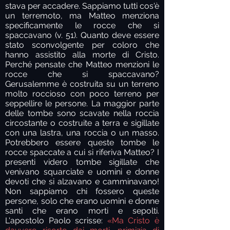
stava per accadere. Sappiamo tutti cos'è
un terremoto, ma Matteo menziona
specificamente le rocce che si
spaccavano (v. 51). Quanto deve essere
stato sconvolgente per coloro che
hanno assistito alla morte di Cristo.
Perché pensate che Matteo menzioni le
rocce che si spaccavano?
Gerusalemme è costruita su un terreno
molto roccioso con poco terreno per
seppellire le persone. La maggior parte
delle tombe sono scavate nella roccia
circostante o costruite a terra e sigillate
con una lastra, una roccia o un masso.
Potrebbero essere queste tombe le
rocce spaccate a cui si riferiva Matteo? I
presenti videro tombe sigillate che
venivano squarciate e uomini e donne
devoti che si alzavano e camminavano!
Non sappiamo chi fossero queste
persone, solo che erano uomini e donne
santi che erano morti e sepolti.
L'apostolo Paolo scrisse:
«Ma Cristo è