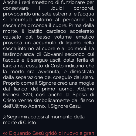
Anche i reni smettono di funzionare per
conservare i liquidi corporei,
provocando una sete estrema, e l'acqua
si accumula intorno al pericardio, la
sacca che circonda il cuore. Prima della
morte, il battito cardiaco accelerato
causato dal basso volume ematico
provoca un accumulo di liquido nella
sacca intorno al cuore e ai polmoni. La
testimonianza di Giovanni secondo cui
l'acqua e il sangue usciti dalla ferita di
lancia nel costato di Cristo indicano che
la morte era avvenuta, è dimostrata
dalla separazione del coagulo dal siero.
Proprio come il Signore creò una moglie
dal fianco del primo uomo, Adamo
(Genesi 2:22), così anche la Sposa di
Cristo venne simbolicamente dal fianco
dell'Ultimo Adamo, il Signore Gesù.
3 Segni miracolosi al momento della
morte di Cristo
E quando Gesù gridò di nuovo a gran
50