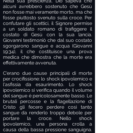
Nella sua prescienza, Dio sapeva che
alcuni avrebbero sostenuto che Gesù
non fosse mai veramente morto, ma che
fosse piuttosto svenuto sulla croce. Per
confutare gli scettici, il Signore permise
a un soldato romano di trafiggere il
costato di Gesù con la sua lancia.
Giovanni testimoniò che dal suo costato
sgorgarono sangue e acqua (Giovanni
19:34), il che costituisce una prova
medica che dimostra che la morte era
effettivamente avvenuta.
C'erano due cause principali di morte
per crocifissione: lo shock ipovolemico e
l'asfissia da esaurimento. Lo shock
ipovolemico si verifica quando il volume
del sangue è pericolosamente basso. Le
brutali percosse e la flagellazione di
Cristo gli fecero perdere così tanto
sangue da renderlo troppo debole per
portare la croce. Nello shock
ipovolemico, una persona crolla a
causa della bassa pressione sanguigna.