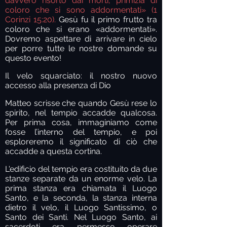
davvero risorto dai morti, primizia di
coloro che si sono addormentati» (1
Corinzi 15:20).
Gesù fu il primo frutto tra
coloro che si erano «addormentati».
Dovremo aspettare di arrivare in cielo
per porre tutte le nostre domande su
questo evento!
Il velo squarciato: il nostro nuovo
accesso alla presenza di Dio
Matteo scrisse che quando Gesù rese lo
spirito, nel tempio accadde qualcosa.
Per prima cosa, immaginiamo come
fosse l’interno del tempio, e poi
esploreremo il significato di ciò che
accadde a questa cortina.
L'edificio del tempio era costituito da due
stanze separate da un enorme velo. La
prima stanza era chiamata il Luogo
Santo, e la seconda, la stanza interna
dietro il velo, il Luogo Santissimo, o
Santo dei Santi. Nel Luogo Santo, ai
sacerdoti era permesso operare