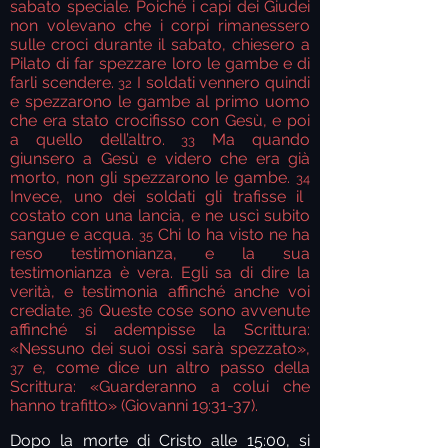
sabato speciale. Poiché i capi dei Giudei
non volevano che i corpi rimanessero
sulle croci durante il sabato, chiesero a
Pilato di far spezzare loro le gambe e di
farli scendere.
I soldati vennero quindi
32
e spezzarono le
gambe al primo uomo
che era stato crocifisso con Gesù, e poi
a quello dell’altro.
Ma quando
33
giunsero a Gesù e videro che era già
morto, non gli spezzarono le gambe.
34
Invece, uno dei soldati gli trafisse il
costato con una lancia, e ne uscì subito
sangue e acqua.
Chi lo ha visto ne ha
35
reso testimonianza, e la sua
testimonianza è vera. Egli sa di dire la
verità, e testimonia affinché anche voi
crediate.
Queste cose sono avvenute
36
affinché si adempisse la Scrittura:
«Nessuno dei suoi ossi sarà spezzato»,
e, come dice un altro passo della
37
Scrittura: «Guarderanno a colui che
hanno trafitto» (Giovanni 19:31-37).
Dopo la morte di Cristo alle 15:00, si