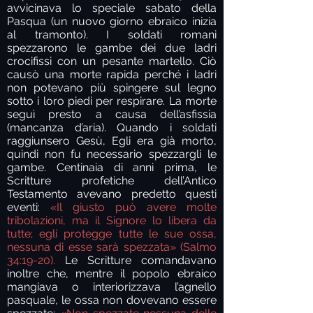
avvicinava lo speciale sabato della
Pasqua (un nuovo giorno ebraico inizia
al tramonto). I soldati romani
spezzarono le gambe dei due ladri
crocifissi con un pesante martello. Ciò
causò una morte rapida perché i ladri
non potevano più spingere sul legno
sotto i loro piedi per respirare. La morte
seguì presto a causa dell’asfissia
(mancanza d’aria). Quando i soldati
raggiunsero Gesù, Egli era già morto,
quindi non fu necessario spezzargli le
gambe. Centinaia di anni prima, le
Scritture profetiche dell’Antico
Testamento avevano predetto questi
eventi:
«Il giusto può avere molte
tribolazioni, ma il Signore lo libera da
tutte; egli protegge tutte le sue ossa,
nessuna di esse sarà spezzata» (Salmo
34:19-20).
Le Scritture comandavano
inoltre che, mentre il popolo ebraico
mangiava o interiorizzava l’agnello
pasquale, le ossa non dovevano essere