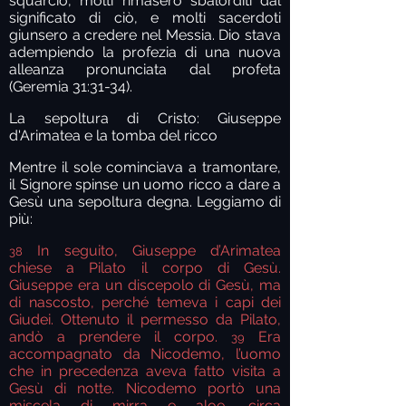
squarciò, molti rimasero sbalorditi dal
significato di ciò, e molti sacerdoti
giunsero a credere nel Messia. Dio stava
adempiendo la profezia di una nuova
alleanza pronunciata dal profeta
(Geremia 31:31-34).
La sepoltura di Cristo: Giuseppe
d'Arimatea e la tomba del ricco
Mentre il sole cominciava a tramontare,
il Signore spinse un uomo ricco a dare a
Gesù una sepoltura degna. Leggiamo di
più:
In seguito, Giuseppe d’Arimatea
38
chiese a Pilato il corpo di Gesù.
Giuseppe era un discepolo di Gesù, ma
di nascosto, perché temeva i capi dei
Giudei. Ottenuto il permesso da Pilato,
andò a prendere il corpo.
Era
39
accompagnato da Nicodemo, l’uomo
che in precedenza aveva fatto visita a
Gesù di notte. Nicodemo portò una
miscela di mirra e aloe, circa