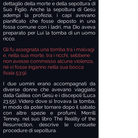
dettaglio della morte e della sepoltura di
Suo Figlio. Anche la sepoltura di Gesù
adempì la profezia; i capi avevano
pianificato che fosse deposto in una
fossa comune con i ladri, ma Dio aveva
preparato per Lui la tomba di un uomo
ricco.
Gli fu assegnata una tomba tra i malvagi
e, nella sua morte, tra i ricchi, sebbene
non avesse commesso alcuna violenza,
né vi fosse inganno nella sua bocca
(Isaia 53:9).
I due uomini erano accompagnati da
diverse donne che avevano viaggiato
dalla Galilea con Gesù e i discepoli (Luca
23:55). Videro dove si trovava la tomba,
in modo da poter tornare dopo il sabato
con altre spezie e profumi. Merrill
Tenney, nel suo libro The Reality of the
Resurrection, descrive le consuete
procedure di sepoltura.