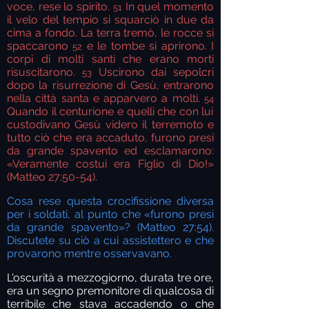
voce, rese lo spirito.
In quel momento
51
il velo del tempio si squarciò in due da
cima a fondo. La terra tremò, le rocce si
spaccarono
e le tombe si aprirono. I
52
corpi di molti santi che erano morti
risuscitarono.
Uscirono dai sepolcri
53
dopo la risurrezione di Gesù, entrarono
nella città santa e apparvero a molti.
54
Quando il centurione e quelli che con lui
custodivano Gesù videro il terremoto e
tutto ciò che era accaduto, furono presi
da grande spavento ed esclamarono:
«Veramente costui era Figlio di Dio!»
(Matteo 27:50-54).
Cosa rese questa crocifissione diversa
per i soldati, al punto che «furono presi
da grande spavento»? (Matteo 27:54).
Discutete su ciò a cui assistettero e che
provarono mentre osservavano.
L'oscurità a mezzogiorno, durata tre ore,
era un segno premonitore di qualcosa di
terribile che stava accadendo o che