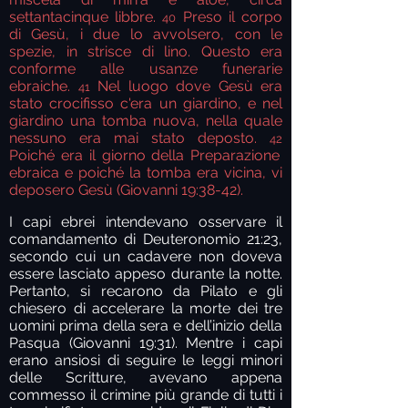
settantacinque libbre.
Preso il corpo
40
di Gesù, i due lo avvolsero, con le
spezie, in strisce di lino. Questo era
conforme alle usanze funerarie
ebraiche.
Nel luogo dove Gesù era
41
stato crocifisso c'era un giardino, e nel
giardino una tomba nuova, nella quale
nessuno era mai stato deposto.
42
Poiché era il giorno della Preparazione
ebraica e poiché la tomba era vicina, vi
deposero Gesù (Giovanni 19:38-42).
I capi ebrei intendevano osservare il
comandamento di Deuteronomio 21:23,
secondo cui un cadavere non doveva
essere lasciato appeso durante la notte.
Pertanto, si recarono da Pilato e gli
chiesero di accelerare la morte dei tre
uomini prima della sera e dell’inizio della
Pasqua (Giovanni 19:31). Mentre i capi
erano ansiosi di seguire le leggi minori
delle Scritture, avevano appena
commesso il crimine più grande di tutti i