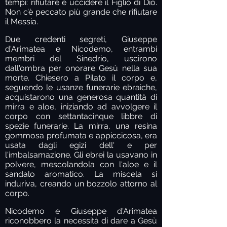
tempi: rifiutare e uccidere il Figlio di Dio.
Non c’è peccato più grande che rifiutare
il Messia.
Due credenti segreti, Giuseppe
d'Arimatea e Nicodemo, entrambi
membri del Sinedrio, uscirono
dall'ombra per onorare Gesù nella sua
morte. Chiesero a Pilato il corpo e,
seguendo le usanze funerarie ebraiche,
acquistarono una generosa quantità di
mirra e aloe, iniziando ad avvolgere il
corpo con settantacinque libbre di
spezie funerarie. La mirra, una resina
gommosa profumata e appiccicosa, era
usata dagli egizi dell' e per
l'imbalsamazione. Gli ebrei la usavano in
polvere, mescolandola con l'aloe e il
sandalo aromatico. La miscela si
induriva, creando un bozzolo attorno al
corpo.
Nicodemo e Giuseppe d'Arimatea
riconobbero la necessità di dare a Gesù