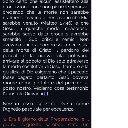
Sono certo che alcuni assistettero alla
crocifissione con cuori pieni di speranza,
credendo che la morte non sarebbe
realmente avvenuta. Pensavano che Elia
sarebbe venuto (Matteo 27:46) e che
Gesù, in qualche modo miracoloso,
sarebbe sceso dalla croce e avrebbe
smentito i Suoi critici e nemici. Non
avevano ancora compreso la necessità
della morte di Cristo. Il perdono dei
peccati e la nuova vita potevano
arrivare al popolo di Dio solo attraverso
la morte sostitutiva di Gesù. L'amore e la
giustizia di Dio esigevano che il peccato
fosse pagato; pertanto, Gesù doveva
morire come portatore del peccato al
posto nostro. Vediamo cosa testimoniò
l'apostolo Giovanni:
[1]
Nessun osso spezzato: Gesù come
l'Agnello pasquale per eccellenza
Era il giorno della Preparazione, e il
31
giorno seguente sarebbe stato un