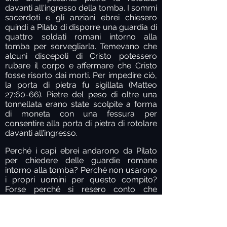
davanti all'ingresso della tomba. I sommi
sacerdoti e gli anziani ebrei chiesero
quindi a Pilato di disporre una guardia di
quattro soldati romani intorno alla
tomba per sorvegliarla. Temevano che
alcuni discepoli di Cristo potessero
rubare il corpo e affermare che Cristo
fosse risorto dai morti. Per impedire ciò,
la porta di pietra fu sigillata (Matteo
27:60-66). Pietre del peso di oltre una
tonnellata erano state scolpite a forma
di moneta con una fessura per
consentire alla porta di pietra di rotolare
davanti all’ingresso.
Perché i capi ebrei andarono da Pilato
per chiedere delle guardie romane
intorno alla tomba? Perché non usarono
i propri uomini per questo compito?
Forse perché si resero conto che
sarebbe stato difficile trovare ebrei
disposti a sorvegliare il corpo, dato che
si stavano tutti preparando a consumare