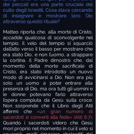
dei peccati era una parte cruciale del
culto degli Israeliti. Cosa stava cercando
di insegnare e mostrare loro Dio
attraverso questo rituale?
Matteo riporta che, alla morte di Cristo,
accadde qualcosa di sconvolgente nel
tempio. Il velo del tempio si squarciò
dall’alto verso il basso per mostrare che
era stato Dio, e non l’uomo, a strappare
la cortina. Il Padre dimostrò che, dal
momento della morte sacrificale di
Cristo, era stato introdotto un nuovo
modo di avvicinarsi a Dio. Non era più
solo un uomo a poter entrare alla
presenza di Dio, ma ora tutti gli uomini e
le donne potevano farlo attraverso
l’opera compiuta da Gesù sulla croce.
Non sorprende che il Libro degli Atti
affermi che
«un gran numero di
sacerdoti si convertì alla fede» (Atti 6:7).
Quando i sacerdoti videro che Gesù
morì proprio nel momento in cui il velo si